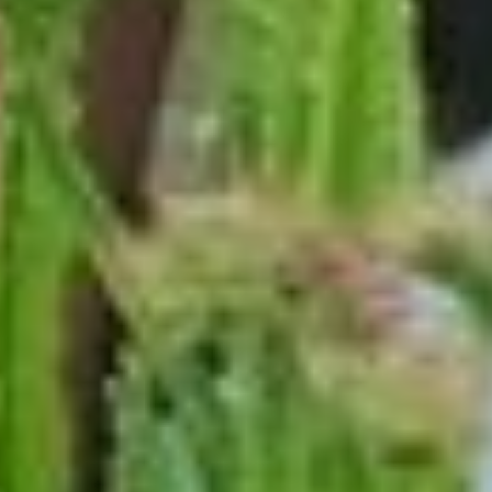
В прошлом году
цветочная фермерша
сделала ставку
на георгины. И
не прогадала. Местные
флористы активно
раскупили красочный
товар. Это раньше этот
цветок считался
бабушкиным, а теперь
в тренде. Модные букеты
пользуются большим
спросом у горожан.