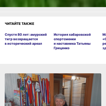
ЧИТАЙТЕ ТАКЖЕ
Спустя 80 лет: амурский
История хабаровской
М
тигр возвращается
спортсменки
«
в исторический ареал
и наставника Татьяны
р
Гриценко
з