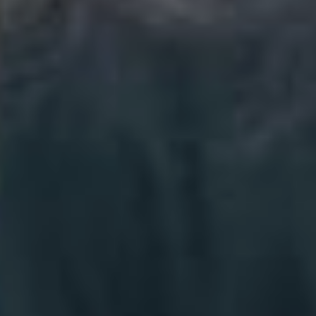
горошек. Он очень
ароматный, можно
использовать
как натуральный парфюм
для дома. Покупая эту
охапочку, её ставят дома
в разные небольшие
вазочки, и уже аромат он
источает по всей комнате,
по всей квартире, —
говорит
предпринимательница
Валерия Селюк.
Фермерша рассказывает,
что работы основные
длятся с июня по октябрь.
Но два года назад она
решила попробовать
выращивать тюльпаны. И
теперь садовый сезон
начался в феврале. Тогда
начинается закладка
клубней, чтобы цветок