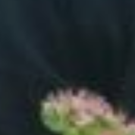
успел дать бутоны
к началу марта. Первый
же «урожай» в несколько
сотен тюльпанов местные
флористы разобрали
как горячие пирожки. На
следующий год Валерия
высадила в два раза
больше цветов. Говорит,
готова поставлять
в городские магазины
еще больше растений,
но пока нет возможности
расширить
их производство.