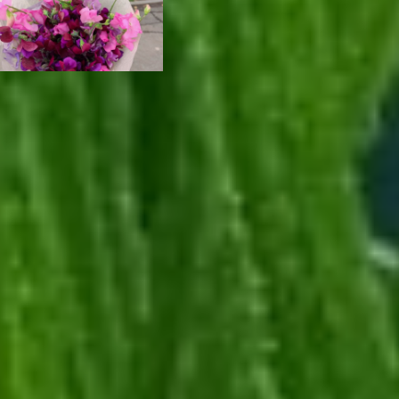
Как рассказали
в краевом
минэкономразвития,
такой вид поддержки
у предпринимателей
пользуется большим
спросом. В этом году
бесплатные комплексные
услуги от регионального
центра получили более
700 бизнесменов. Такая
поддержка доступна
краевому бизнесу
благодаря
национальному проекту
«Малое и среднее
предпринимательство».
— Услуги