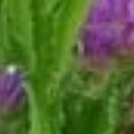
и ромашками пользуется
популярностью у местных
рестораторов. Этот
«урожай» Валерия
поставляет в закусочные,
кафе и рестораны. Из них
делают чаи, коктейли,
добавляют в салаты
и другие блюда.
На цветочной ферме
Валерия работает вдвоем
с мужем. У пары есть
четырехлетний сын. Он
тоже уже помогает
родителям в семейном
бизнесе и с
удовольствием поливает
цветы.
В планах у цветочницы
перейти
на круглогодичный
режим работы. Для этого
на участке пара