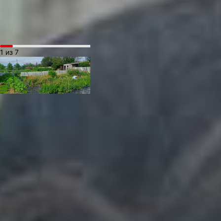
подсолнухов и заросли
душистого горошка.
1 из 7
Есть, например, в ее
коллекции редкие
для края сорта
ранункулюсов. Капризное
растение практически
не растет в наших
широтах, но упорной
горожанке удалось
создать для цветка
идеальные условия даже
в нашем климате.
— Или, например,
латирус — душистый