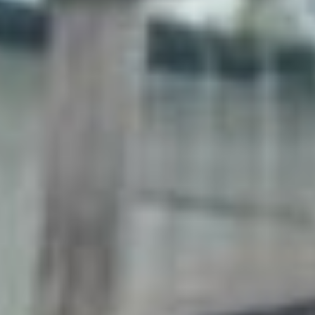
Валерия признается,
«подружится» с цветами
удалось не сразу.
Пришлось пройти не один
мастер-класс,
пересмотреть сотни
роликов в интернете, пока
процесс наладился.
Сейчас у девушки два
десятка соток цветочных
полей и около 30
наименований различных
растений: от обычных
до уникальных
для нашего региона.
На аккуратных грядках
колосятся флоксы,
дельфиниумы, кустовые
ромашки, антирринумы,
васильки, небольшое поле
декоративных