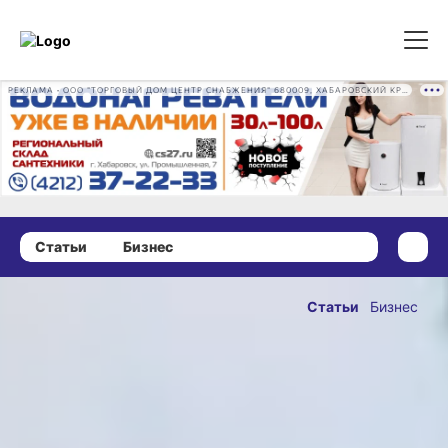
РЕКЛАМА • ООО "ТОРГОВЫЙ ДОМ ЦЕНТР СНАБЖЕНИЯ" 680009, ХАБАРОВСКИЙ КРАЙ, ГОРОД ХАБАРОВСК, ПРОМЫШЛЕННАЯ УЛ., Д. 7 ОГРН 1162724073930
Статьи
Бизнес
03 сентября 2024 г., 15:00
Цветочный
Статьи
Бизнес
рай своими
ОПУБЛИКОВАНО
руками, или
03 сентября 2024 г., 15:00
Как
хабаровчанка