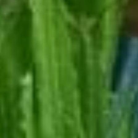
рассчитывает установить
отапливаемые теплицы.
Сейчас ферма поставляет
свою продукцию
в цветочные салоны,
компании флористов.
Цветы Валерии
востребованы не только
в Хабаровске, но и
в соседних регионах.
Туда растения
предпринимательница
отправляет
автотранспортом
в специальных коробках.
Далее в планах освоить
рынки Китая. Там уже
заинтересовались
цветочной продукцией
хабаровчанки.
Дела идут в гору,
покупателей становится
все больше. И теперь
в связи с расширением