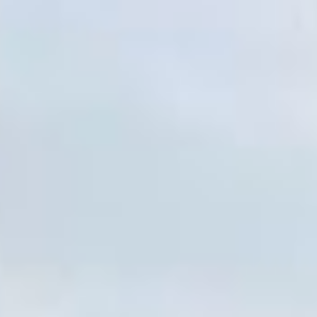
ромашки. Всего в её
коллекции более 30
растений. Есть среди них
и съедобные, за ними
стоят в очередь местные
рестораторы.
Открыть свое цветочное
дело хабаровчанка
Валерия Селюк решила
несколько лет назад. До
этого занималась
выращиванием овощей,
но мечтала о цветах.
Останавливал наш
дальневосточный климат:
смогут ли перенести
морозные зимы или 30-
градусную жару
капризные растения?
Рискнуть и попробовать
помогла экскурсия
на цветочную ферму
в одном из российских