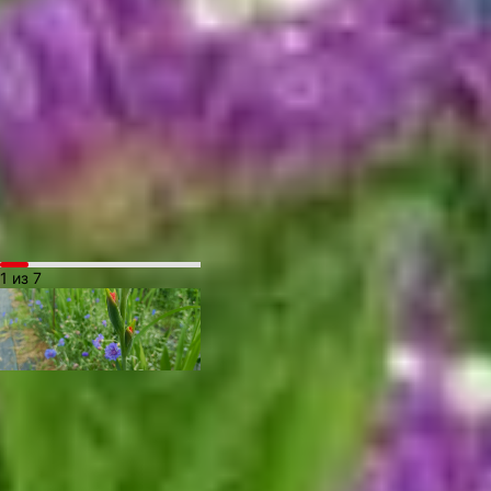
зацветают какие-то
растения, мы объявляем
посвященную им неделю
и делаем на них
бесплатную доставку
на это время, —
рассказала Валерия
Селюк, основательница
фермы «Цветник».
1 из 7
А еще в коллекции
у Виктории есть
съедобные цветы.
Небольшая грядка
с настурциями, фиалками