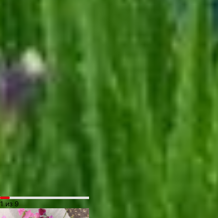
предпринимательница
обратилась в ЦОУ «Мой
бизнес».
— Нам сейчас очень
нужна помощь
в продвижении, чтобы
о нас узнали как можно
больше жителей края. В
центре Хабаровска нам
предоставили
конструкцию, на которой
уже осенью будет
размещаться наша
реклама под знаком
регионального бренда
«Сделано в Хабаровском
крае», — рассказала
Валерия Селюк.
1 из 9