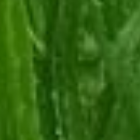
по продвижению
пользуются огромным
спросом. По новым
заявкам самыми
популярными видами
поддержки стали услуги
по разработке сайта
и размещению рекламы
на телевидении и радио,
— рассказала директор
центра «Мой бизнес»
Ксения Вязникова. — Это
позволит
предпринимателям
не только усилить
узнаваемость своей
продукции и услуг, но и
сэкономить 20,8 млн руб.
Напомним, в год
предприниматель может
получить только одну
комплексную услугу. Для
этого нужно пройти
регистрацию