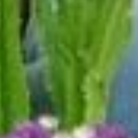
Однако доставить
георгины в Хабаровск
из других регионов —
большая проблема. В
процессе
транспортировки
крупные бутоны портятся
и приминаются. Поэтому
идеальный выход —
выращивать их в
Хабаровске. И хотя этом
году, по словам Валерии,
из-за холодного лета
цветы сильно опаздывают
с цветением, заказы
на них уже поступают. В
прошлом году в день она
срезала до 800
георгинов. В этом еще не
подсчитывала,
но уверена, что будет
в полтора-два раза
больше.
— Когда у нас массово