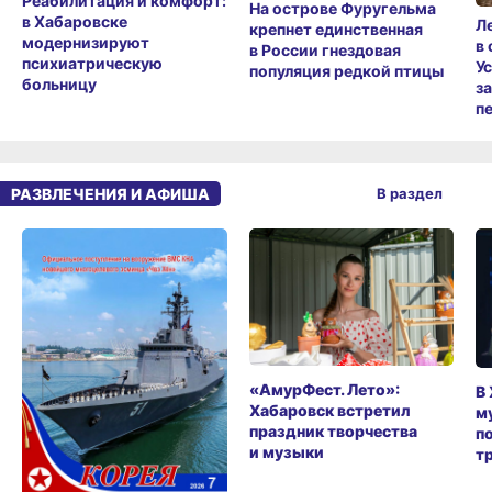
Реабилитация и комфорт:
На острове Фуругельма
в Хабаровске
Л
крепнет единственная
модернизируют
в
в России гнездовая
психиатрическую
У
популяция редкой птицы
больницу
з
п
РАЗВЛЕЧЕНИЯ И АФИША
В раздел
«АмурФест. Лето»:
В
Хабаровск встретил
м
праздник творчества
п
и музыки
т