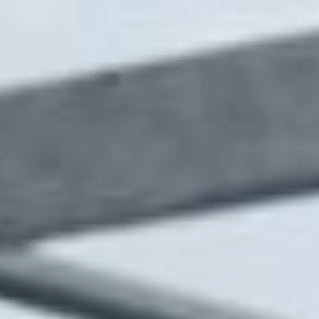
городов. В 2021 году
девушка высадила
первые грядки
с флоксами,
дельфиниумами
и ромашками
для продажи.