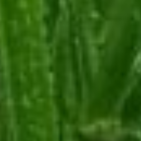
на Цифровой платформе
МСП, выбрать одну
из перечисленных услуг,
подать заявление
в электронном формате
и получить скоринговую
оценку бизнеса
сотрудником Центра.
В ТЕМУ:
Что бизнесмены края
обсуждали на форуме
предпринимателей
Читайте нас в соцсетях:
ВКонтакте
,
Одноклассники,
Телеграм
или
Яндекс.Дзен
и
МАКС
Как вам материал?
Огонь!
Супер
1
4
Удивило
Грустно
2
Злость
Разочарование