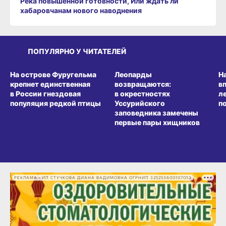
Река повышенной готовности, Или ждать ли
хабаровчанам нового наводнения
ПОПУЛЯРНО У ЧИТАТЕЛЕЙ
СРЕДА ОБИТАНИЯ
СРЕДА ОБИТАНИЯ
СР
На острове Фуругельма
Леопарды
Н
крепнет единственная
возвращаются:
в
в России гнездовая
в окрестностях
л
популяция редкой птицы
Уссурийского
п
заповедника замечены
первые пары хищников
РЕКЛАМА • ИП СТУЧКОВА ДИАНА ВАДИМОВНА ОГРНИП 325253600107053