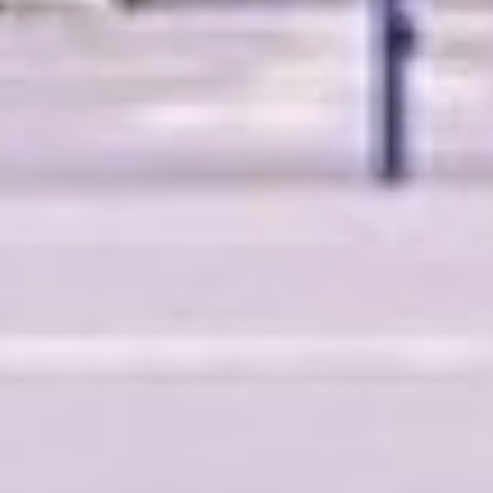
административное здание
площадью больше 4000
квадратных метров. Субъекты
малого и среднего
предпринимательства смогут
арендовать помещения по
льготной цене, чтобы
развернуть свои производства в
комфортных условиях.
— Напомню, налоговые льготы
позволяют экономить до 30 %
тех расходов, которые могли бы
быть у компании без статуса
резидента ТОР, — продолжает
Ирина Серова, директор
управляющей компании ТОР
«Хабаровск» (дочернее
предприятие Корпорации
развития Дальнего Востока и
Арктики). — Это льгота по
страховым взносам: 7,6%
вместо 30 %, как по общему
законодательству, это льгота по