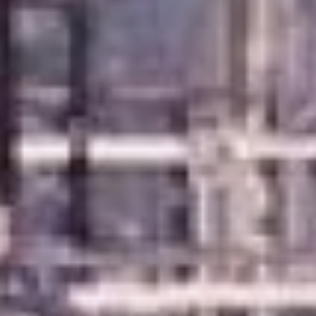
компании «Стеллар»
— Площадка удобна тем, что
все коммуникации рядом,
газовый узел здесь рядышком,
до него порядка 200 метров, газ
мы планируем запустить до
лета, — говорит Евгений
Ефимов, директор компании
«Стеллар». — Уже всё
подготовлено для этого,
осталась мелкая сдача
технадзору. Также здесь есть
вода, ливневая канализация и
простая канализация. Мы
планируем выпускать порядка
500 кубов бетона в сутки. Цех
построим к 2023 году.
Собираемся трудоустроить 20
человек. Будем выпускать
примерно 100 бетонных опор
линий электропередачи в сутки.
При производстве
электроэнергия – это большие