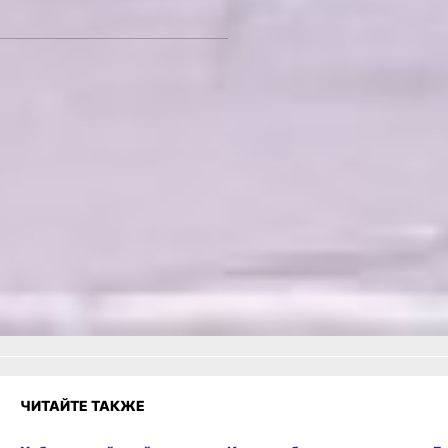
автора
Ликбез для молодых
бизнесменов: где оформить
субсидии и
проконсультироваться –
читайте
по ссылке
Читайте нас в соцсетях:
ВКонтакте
,
Одноклассники,
Телеграм
или
Яндекс.Дзен
и
МАКС
Как вам материал?
Огонь!
Супер
Удивило
Грустно
Злость
Разочарование
ЧИТАЙТЕ ТАКЖЕ