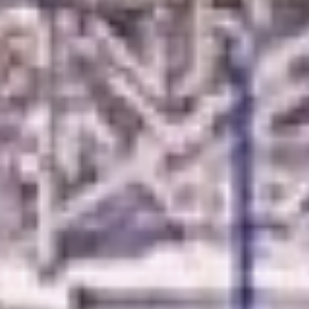
финансовые затраты, так что
снижение стоимости
электричества почти в два раза
– это очень здорово. Мы
вкладываем в бизнес больше 40
миллионов рублей.
Интерес к ТОР «Хабаровск»
постоянно растёт, говорят в
Корпорации развития Дальнего
Востока и Арктики. Каждую
неделю приходят
предприниматели с новыми
проектами. Но осваивать
земельный участок с чистого
листа, хоть и снабжённый всей
необходимой инфраструктурой,
под силу не всем. Как и
вкладываться в строительство
сооружений. Поэтому в этом
году управляющая компания
ТОР «Хабаровск» начнёт
строить на площадке
«Ракитное» собственное
производственно-