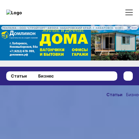
РЕКЛАМА • ООО "СТРОЙТОРГ" 680014, ХАБАРОВСКИЙ КРАЙ, Г ХАБАРОВСК, НОВОВЫБОРГСКАЯ УЛ, Д. 54А ОГРН 1222700016186
Статьи
Бизнес
03 февраля 2022 г., 17:53
Резиденты ТОР
Статьи
Бизне
«Хабаровск»
ОПУБЛИКОВАН
будут
03 февраля 2022 г., 
пользоваться
электроэнергией