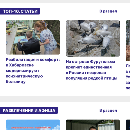
ТОП-10. СТАТЬИ
В раздел
Реабилитация и комфорт:
На острове Фуругельма
в Хабаровске
Л
крепнет единственная
модернизируют
в
в России гнездовая
психиатрическую
У
популяция редкой птицы
больницу
з
п
РАЗВЛЕЧЕНИЯ И АФИША
В раздел