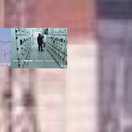
резидентов будет действовать
льготный тариф на
электроэнергию,
ориентировочно 2,8 рубля за
один киловатт час.
Previous
Next
Электроэнергия в
себестоимости продукции
составляет порядка 20 %,
говорит Ирина Серова. Дешёвое
электричество позволит
компаниям-резидентам ТОР
«Хабаровск» раньше выйти на
проектную мощность, развить
производство и снизить сроки
окупаемости бизнеса.
Компания «Стеллар» - новый