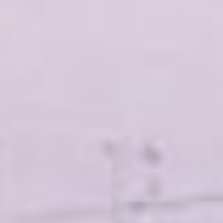
порядка 80 гектаров. В
«Ракитном» создаётся около
3000 рабочих мест, здесь уже
нашли работу больше 1500
человек.
Получить статус резидента
территории опережающего
развития «Хабаровск» могут
компании, желающие
реализовать новые
инвестиционные проекты. Для
этого необходимо заключить
соглашение с Корпорацией
развития Дальнего Востока и
Арктики. Подробную
информацию о порядке
получения статуса резидента,
помощь в формировании пакета
документов и подборе
земельного участка
предоставят специалисты
управляющей компании ТОР
«Хабаровск».
Мария Полякова Фотографии