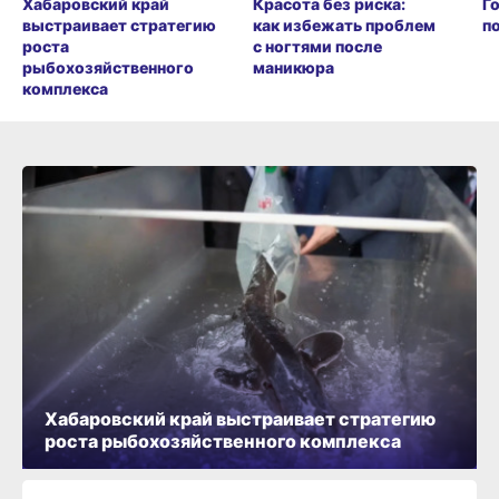
Хабаровский край
Красота без риска:
Г
выстраивает стратегию
как избежать проблем
п
роста
с ногтями после
рыбохозяйственного
маникюра
комплекса
Хабаровский край выстраивает стратегию
роста рыбохозяйственного комплекса