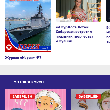
«АмурФест. Лето»:
В
Хабаровск встретил
м
праздник творчества
п
и музыки
т
Журнал «Корея» №7
ФОТОКОНКУРСЫ
ЗАВЕРШЁН
ЗАВЕРШЁН