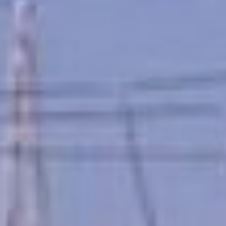
рассказывает Ирина Серова,
директор управляющей
компании ТОР «Хабаровск»
(дочернее общество
Корпорации развития Дальнего
Востока и Арктики). —
Специализация –
промышленность, транспорт и
логистика. На сегодняшний день
на ТОР 43 резидента, после
реализации всех проектов
объём инвестиций составит
около 28,5 миллиарда рублей,
из них уже вложено больше 12
миллиардов. Треть резидентов –
это проекты в области
транспорта и логистики, и это
предсказуемо, учитывая
географическое положение
Хабаровска. 25 % – это проекты
по производству строительных
материалов,14 % – проекты в
области сельского хозяйства.