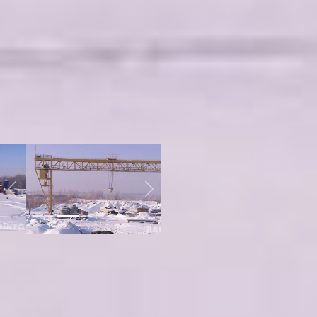
налогу на прибыль: 0 % первые
пять лет, и потом 12%
последующие пять лет.
Действует льгота по налогу на
имущество: 0 % пять лет, а
потом еще 1,1 % пять лет, льгота
по налогу на землю: 0% -
первые три года. Кроме того,
резидент может получить
земельный участок по льготной
арендной ставке.
Previous
Next
Площадь площадки «Ракитное»
ТОР «Хабаровск» - 545
гектаров. Сегодня она
полностью обеспечена
объектами инфраструктуры.
Свободных земель осталось