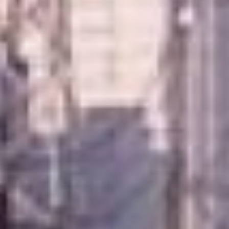
резидент площадки «Ракитное»
ТОР «Хабаровск». В прошлом
году фирма, которая
занимается производством
железобетонных изделий, зашла
на участок. Сегодня на нём уже
установлен козловой кран,
который позволит быстро
отгружать продукцию, а так же
растворобетонный узел.
Установку запустят в дело этой
весной.
Евгений Ефимов, директор