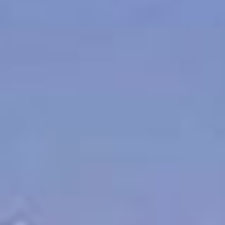
льготами и административными
преференциями, а с этого года
будут получать электроэнергию
по сниженной цене.
тор
хабаровск
Ирина Серова, директор
управляющей компании ТОР
«Хабаровск» (Корпорация
развития Дальнего Востока и
Арктики)
— Территория опережающего
развития «Хабаровск» была
создана в 2015 году, —