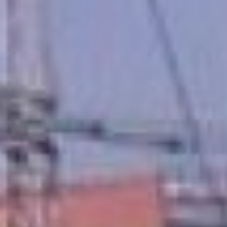
Площадка «Ракитное» -
основная, здесь
зарегистрировано девятнадцать
резидентов. Сегодня за счёт
федерального и краевого
бюджетов здесь построена
практически вся
инфраструктура, которая
необходима для реализации
инвестпроектов. Есть вода,
водоотведение, газ, в прошлом
году завершено строительство
внутриплощадочных сетей
электроснабжения. Благодаря
этому с подстанции «Восток»,
которая подключена в ноябре
2018 года, напряжение подано
на распределительные пункты,
их восемь штук, к которым
будут подключаться
непосредственно наши
резиденты. Учитывая, что
подключение произведено к
сетям единой энергосети, для