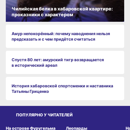
Чилийская белка в хабаровской квартире:
проказники с характером
Амур непокорённый: почему наводнения нельзя
предсказать и с чем придётся считаться
Спустя 80 лет: амурский тигр возвращается
в исторический ареал
История хабаровской спортсменки и наставника
Татьяны Гриценко
ПОПУЛЯРНО У ЧИТАТЕЛЕЙ
СРЕДА ОБИТАНИЯ
СРЕДА ОБИТАНИЯ
СР
На острове Фуругельма
Леопарды
Н