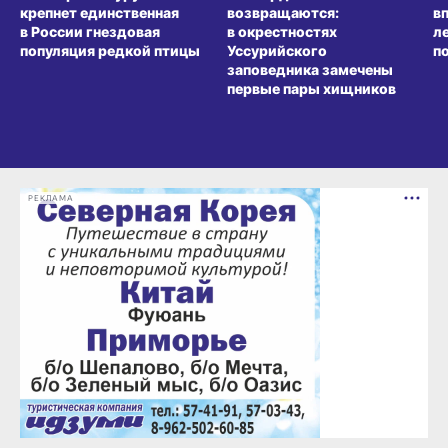
крепнет единственная
возвращаются:
в
в России гнездовая
в окрестностях
л
популяция редкой птицы
Уссурийского
п
заповедника замечены
первые пары хищников
РЕКЛАМА