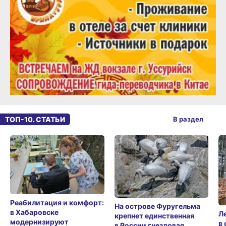
ТОП-10. СТАТЬИ
В раздел
Реабилитация и комфорт:
На острове Фуругельма
в Хабаровске
Л
крепнет единственная
модернизируют
в
в России гнездовая