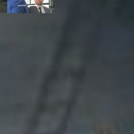
— Надеемся, что мы
будем полезны нашим
строителям, — говорит
Андрей Сюзюмов,
генеральный директор
Дальневосточной
металлургической
компании. — Кроме труб
мы также производим
различные заготовки из
металла, в том числе и
закладные детали.
Делаем кладочную сетку,
она востребована и на
стройплощадках для
укрепления
железобетонных
конструкций, и в
дорожном строительстве
в качестве георешетки.
Сетку свариваем из