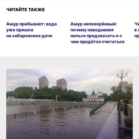
ЧИТАЙТЕ ТАКЖЕ
Амур прибывает: вода
Амур непокорённый:
Ч
уже пришла
почему наводнения
в
на хабаровские дачи
нельзя предсказать и с
п
чем придётся считаться