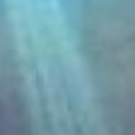
объединяет всех на
Дальнем Востоке. Хотим,
чтобы наш строительный
кластер имел
необходимые
преференции,
предприятия могли
получать достаточную
прибыль для того, чтобы
развивать свое
производство.
Преференциальные
режимы нужны нам в
следующих моментах: во-
первых, это оплата
коммунальных ресурсов,
энергетических
ресурсов. К сожалению,
на Дальнем Востоке они
выше, чем в среднем по
стране. И получается вот
эта вот нечестная
конкуренция с точки
зрения итоговой