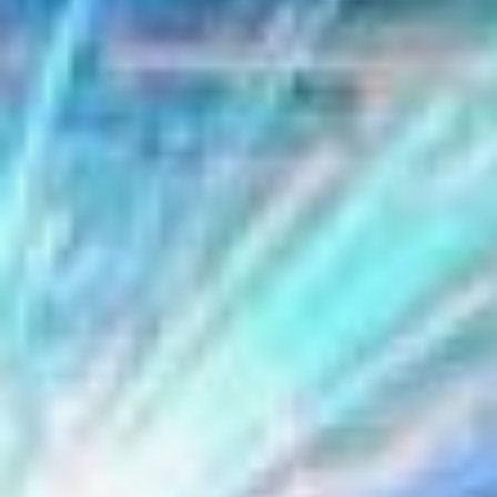
— Планы, как всегда, у
нас глобальные, хотим
больше, хотим шире,
планируем строительство
нового цеха, планируем
расширять производство,
сейчас проходят
изыскательские работы,
мы ведём отвод земли,
условно говоря, —
продолжает Андрей
Сюзюмов. — На
следующий год
планируем уже проект
рассчитывать. Рядом с
нами есть свободная
земля, мы совместно с
администрацией города,
с администрацией края
решаем вопрос, они нам
помогают, мы сделали
кадастровый план новый,
выделили участок, и
планируем в этом