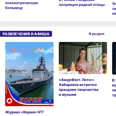
психиатрическую
У
популяция редкой птицы
больницу
з
п
РАЗВЛЕЧЕНИЯ И АФИША
В раздел
«АмурФест. Лето»:
В
Хабаровск встретил
м
праздник творчества
п
и музыки
т
Журнал «Корея» №7