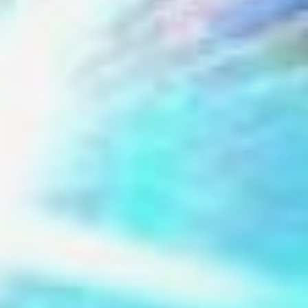
направлении двигаться.
Новый цех – это новые
возможности.
- Мы хотим, чтобы
производство
расширялось, потому что
по времени физически
многие заказы не
успеваем делать. Многим
мелким и средним
компаниям мы
вынуждены отказывать.
С новым цехом будем
производить как
минимум вдвое больше.
Это и налогов больше, и
новых рабочих мест.
Кстати, мы прошлый год
отработали с плюсом по
отношению к 2021, и в
этом идём с
опережением, так что ни
пандемия, ни санкции