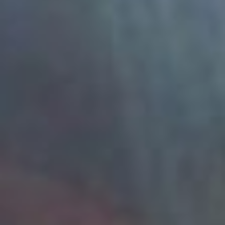
обеспечить льготы для
резидентов
строительного кластера в
части перевозки по
железной дороге сырья и
готовой продукции.
Также развитию
производств в
Хабаровском крае может
помочь обнуления налога
на добавленную
стоимость между
участниками кластера.
По мнению и.о. министра
строительства региона,
это повлияет на снижение
себестоимости и
увеличит
конкурентоспособность
продуктов,
производимых
резидентами
строительного кластера