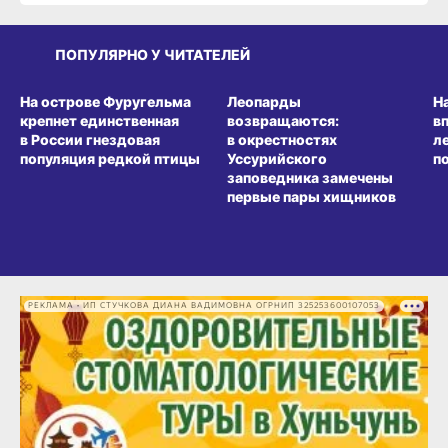
ПОПУЛЯРНО У ЧИТАТЕЛЕЙ
СРЕДА ОБИТАНИЯ
СРЕДА ОБИТАНИЯ
СР
На острове Фуругельма
Леопарды
Н
крепнет единственная
возвращаются:
в
в России гнездовая
в окрестностях
л
популяция редкой птицы
Уссурийского
п
заповедника замечены
первые пары хищников
РЕКЛАМА • ИП СТУЧКОВА ДИАНА ВАДИМОВНА ОГРНИП 325253600107053