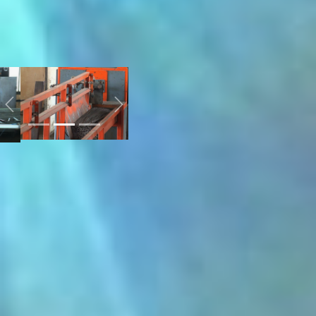
на уровне не менее 20 %,
и динамично развиваться,
поддерживая друг друга.
строительный кластер
хабаровского края
Previous
Next
— Сама идея кластера
заключается в развитии
этих предприятий, —
говорит Алексей Дубов.
— Сегодня мы очень
активно работаем с
правительством РФ, с
нашими федеральными
структурами: это
министерство транспорта
РФ, минэнерго России,
безусловно, Минвосток
России, которое