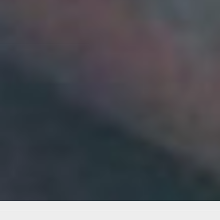
Хабаровского края.
Мария Полякова
Фотографии: пресс-
служба минстроя края
Есть идея и вкус! О
хабаровских
производителях узнает
вся Россия -
читайте по
ссылке
Читайте нас в соцсетях:
ВКонтакте
,
Одноклассники,
Телеграм
или
Яндекс.Дзен
и
МАКС
Как вам материал?
Огонь!
Супер
Удивило
Грустно
Злость
Разочарование