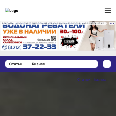
РЕКЛАМА • ООО "ТОРГОВЫЙ ДОМ ЦЕНТР СНАБЖЕНИЯ" 680009, ХАБАРОВСКИЙ КРАЙ, ГОРОД ХАБАРОВСК, ПРОМЫШЛЕННАЯ УЛ., Д. 7 ОГРН 1162724073930
Статьи
Бизнес
07 июня 2023 г., 10:00
Труба зовёт!
Статьи
Бизнес
Больше
ОПУБЛИКОВАНО
местных
07 июня 2023 г., 10:00
материалов
для строек