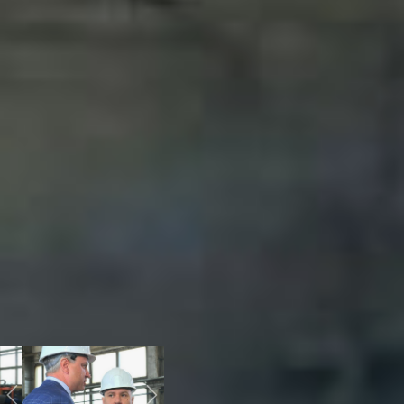
строительный кластер
хабаровского края
Хабаровский трубный
завод трудностей не
боится. Предприятие
было создано в разгар
пандемии – в
2020 году
.
Единственное на Дальнем
Востоке производит
трубы большого
диаметра – от 600 до
2000 миллиметров.
Трубный завод входит в
холдинг
«Дальневосточная
металлургическая
компания». В этом году
эта группа компаний
влилась в строительный
кластер края.
Previous
Next