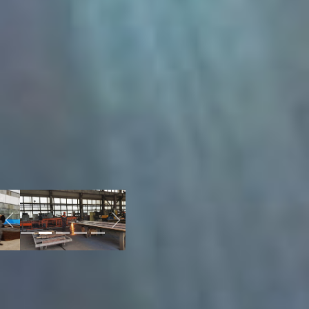
себестоимости
продукции, как я вижу. А
энергопродукты весомую
роль играют в
производстве, и мы
хотим это выровнять за
счет компенсации платы
за электрическую
энергию, мы просим
федеральное
правительство сделать
эту компенсацию до 50 %
для резидентов нашего
кластера.
Previous
Next
Кроме того, минстрой
Хабаровского края ведет
переговоры с
министерством
транспорта России, чтобы