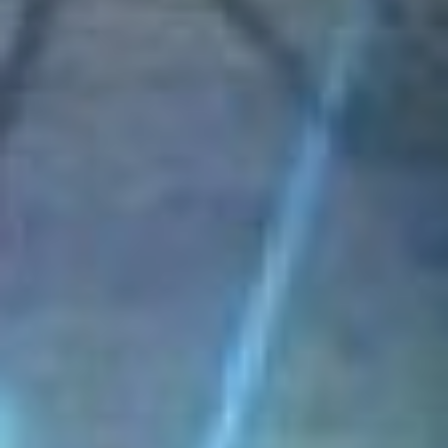
Хабаровский край и ЕАО.
Оборудование
российское и китайское,
проблем с запчастями
нет, говорит директор
предприятия. Если даже
что-то и выходит из
строя, местные умельцы
адаптируют
существующие детали к
импортным станкам.
То, что с мая завод
«Амурсталь» запустил
производство стальной
проволоки – это
несомненно удача для
региона, считает Андрей
Сюзюмов. Ведь раньше
сталь и проволоку в том
числе закупали на западе
страны. Вроде и своё,
российское, но с
поставками были