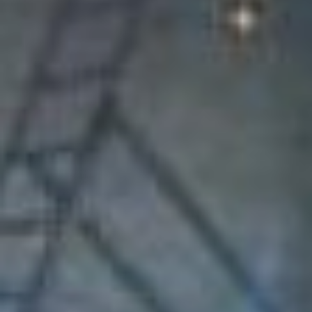
проволоки, которую
закупаем на
комсомольском заводе
«Амурсталь». В этом году
мы чувствуем
существенный прилив
заказов, на 50% больше,
чем в прошлом году, в
этом сыграло свою
положительную роль
развитие строек, в том
числе Тихоокеанская
железная дорога,
продолжение возведения
дамбы в Комсомольске,
расширение
«Полиметалла»,
Хабаровскому «НПЗ»
отгружаем трубы.
В этом году компания
уже произвела порядка
тысячи тонн готовой
продукции. География
поставок – весь