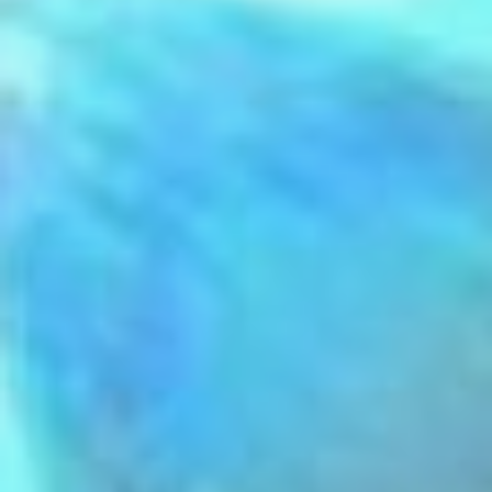
особо не повлияли. Я
считаю, что правильная
политика руководства
региона, руководства
страны, она даёт многим
развитие, в том числе
появляются новые
заказы, новые стройки, а
это главное. Есть новые
стройки - будут заказы и
развитие, - отметил
Сюзюмов.
Исполняющий
обязанности министра
строительства края
Алексей Дубов недавно
побывал на этом
производстве. Он
подчеркнул, что основная
цель строительного
кластера – объединять
организации, чтобы они
могли организовать
внутренний товарооборот