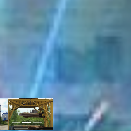
сложности. Контейнер из
Екатеринбурга,
например, приходилось
ждать месяцами. Если
пробная партия
проволоки, закупленная
на «Амурстали» покажет
себя хорошо, задержек в
производстве из-за
отсутствия материала
больше не будет.
Кладочная сетка – очень
востребованный продукт,
сейчас, например, на
заводе делают партию по
госконтракту для
строительства перехода
под Биробиджаном.
Previous
Next