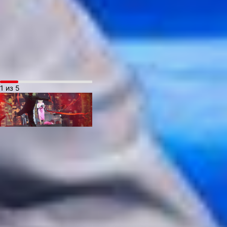
всеми артистами нашего
театра. Они очень
смелые, отзывчивые,
а самое главное —
фанаты своей профессии.
1 из 5
«Побаловаться
с лентами» — задумка
художника-постановщика
спектакля Екатерины
Лизогубовой и, конечно
же, режиссёра.
Надо отметить,
что Снежина Копрова
приехала в Хабаровск