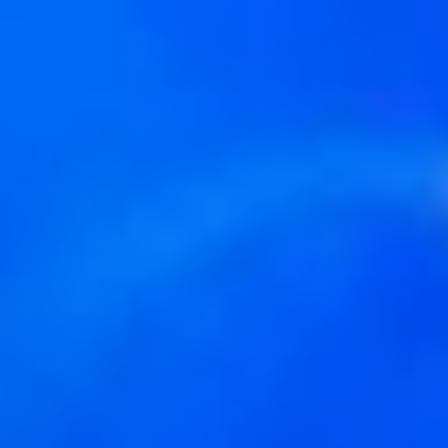
переворачивается с той
минуты, когда человек
чувствует, что он любим,
чувствует в себе силы
любить. И нет того, кого
эта темы бы
не заинтересовала. Как
сказал Александр
Пушкин: «Любви все
возрасты покорны». В
спектакле непростая
героиня — невероятной
притягательности
женщина, которая
повелевает чувствами
мужчин. И наша задача
была сделать так, чтобы
зритель сам задал себе
вопрос: а он смог бы так,
а он сам-то способен
любить и жертвовать? И
чем жертвовать — собой
или кем-то в этих
отношениях?