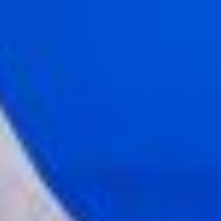
действующих лиц —
просто запутались бы.
Поэтому ленты
значительно короче, из-за
чего было сложно делать
некоторые элементы. Мы
долго над этим работали.
На репетициях вылетали
палки из рук, постоянно
попадали кому-то то в
глаз, то в нос, рвались
ленты. Было сложно
и весело. Особенно
сложно для артистов
хора. Им же при этом
надо и видеть дирижёра,
вступать, менять
рисунок. А тут ещё дым,
свет! Но они — настоящие
бойцы за искусство,
за творчество, за любовь,
за красоту. И я каждый
раз при новых
постановках восхищаюсь