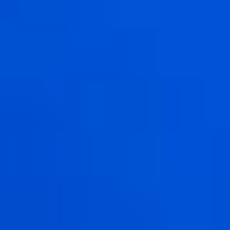
гимнастическими
лентами с элементами
спортивной гимнастики
атмосферно передал это
состояние.
Примечательно,
что участвовали в нём
не только балетная
группа, но и артисты
хора. Как сказала
Снежина, нужно было
показать пожар,
не спалив сцену. И это
удалось!
— Это было невероятно
сложно, — рассказывает
балетмейстер-
постановщик Софья
Прилуцкая. —
Гимнастическая лента 5
метров, мы такого
позволить себе на сцене
не могли, так как много