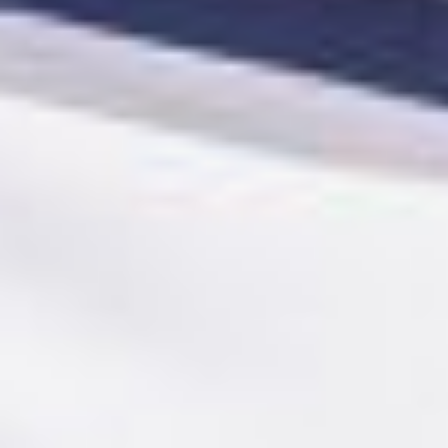
Маслакова. Это не первая
роль, где она вместе
с Денисом Желтоуховым
выступает в «любовном»
дуэте.
— Я очень люблю такие
роли и работаю над ними
с удовольствием. Потому
что играть, скажем так,
человека не очень
положительного, намного
интереснее. Больше
красок, нужно быть
разной. Есть
возможность
побаловаться в хорошем
смысле этого слова. И ты
в этом купаешься, ты
получаешь от этого
удовольствие.
В образе Евы самое
сложное, говорит
Татьяна, — смена
сценических костюмов.