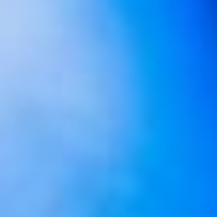
и создать новое? И
как удержать в себе то,
что мы называем
любовью? Главные герои
спектакля — Ева, Бруно
и Марио. Классический
любовный треугольник.
Но обычный ли он? И
что в этих отношениях
не так? Именно это
и предстоит понять
зрителю.
Как рассказала Снежина
Копрова, спектакль
создан по мотивам
комедии Альдо Николаи
«Это была не Пятая,
а Девятая», но режиссёр
отошла от классического
сценария. И музыкальная
комедия получилась
больше ориентированной
на современность. В