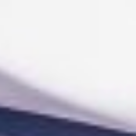
Хабаровского края Денис
Желтоухов. — Но
работать над такой
сложной ролью было
радостно, потому что она
характерная. Такие роли
для артиста — подарок.
Бруно влюблён в свою
Еву. А играть любовь
нельзя. Надо
действительно любить
друг друга. Это самое
сложное искусство.
Такие спектакли можно
сравнить только
с долгожданным
ребёнком, которого
надо зачать и выносить,
а потом холить и лелеять.
Очень непростой
процесс.
Еву играет народная
артистка России Татьяна