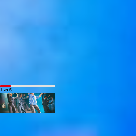
переработанном варианте
пьеса писалась
специально
для Хабаровского
музыкального театра:
изменился финал,
сократилось большое
количество диалогов.
Убрали юмор, который
сейчас уже неактуален,
так как там было много
отсылок на 70-е годы.
1 из 5
В спектакле на русском
языке звучат итальянские
песни, которые знакомы