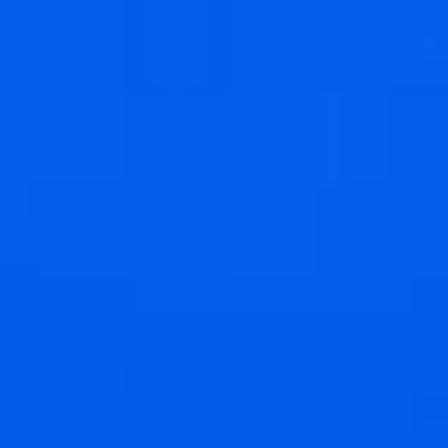
выступают два актёра,
дублируя друг друга —
Сергей Буков и Дмитрий
Злобин.
— Я постоянно
убеждаюсь
в безграничности работы
нашей профессии. В
невероятно сильнейшем
человеческом
потенциале. Одна
из главнейших задач
нашей профессии — это
найти интерес
в материале. Понять,
как это отзывается у тебя
внутри, откликается
в жизни. И какой свой
опыт ты можешь
передать зрителям, чтобы
они задумались
над происходящим
действом, — говорит
Сергей Буков. —