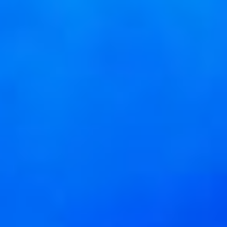
оригинальные
аранжировки.
— Название «Больше, чем
любовь» я дала потому,
что вряд ли людей
в любые времена
интересовало что-то
больше, чем любовь, —
говорит Снежина. —
Разговор в спектакле
о том, что каждый хочет
быть любимым, но не
каждый понимает,
что любовь требует
больших эмоциональных
затрат. Что любовь — это
чувство, которое тебя
полностью способно
изменить. Ты начинаешь
другими глазами видеть
мир, совершать
миллионы открытий. И ты
себя не узнаёшь. Всё