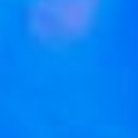
и людям старшего
поколения, и молодым.
Они составляют золотой
фонд итальянской
эстрады. И как отмечают
актёры, все песни
и мелодии удивительным
образом совпали
с переработанной пьесой.
Литературный
и ритмический перевод
Снежина Копрова делала
сама. Говорит, были
определённые
сложности, потому что в
итальянском языке много
слов с ударением
на первом слоге,
в русском языке таких
слов мало. Заниматься
переводом начала ещё в
январе, а к моменту её
приезда в Хабаровск уже
были сделаны