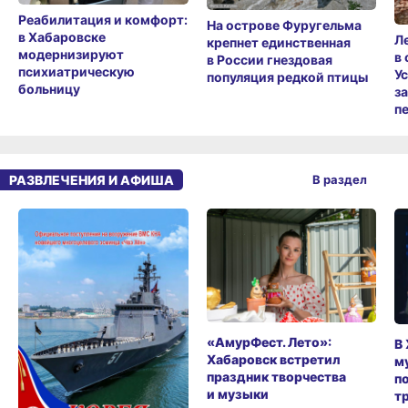
Реабилитация и комфорт:
На острове Фуругельма
в Хабаровске
Л
крепнет единственная
модернизируют
в
в России гнездовая
психиатрическую
У
популяция редкой птицы
больницу
з
п
РАЗВЛЕЧЕНИЯ И АФИША
В раздел
«АмурФест. Лето»:
В
Хабаровск встретил
м
праздник творчества
п
и музыки
т