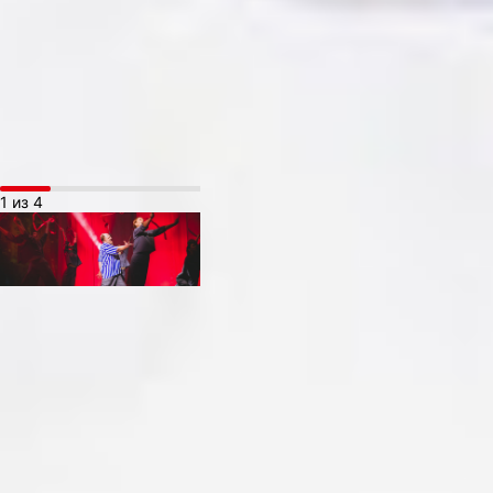
для Бруно больше никого
дороже его любимой Евы.
Так же, как в своё время
была она самой любимой
для своего мужа —
Марио.
1 из 4
— Мы когда только
начали читать пьесу,
я сразу сказал, что убил
бы такую женщину
ещё на второй странице,
— смеётся исполнитель
главной роли Бруно
заслуженный артист
России, народный артист