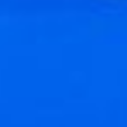
— Костюмы мы получили
за несколько дней
до выхода спектакля,
не было особо времени
их обкатать, обжить, —
говорит актриса. —
Первый раз на репетиции
я даже не успела
переодеться к своему
выходу. Поэтому
в некоторых номерах
пришлось добавить
музыки. Ну,
и тренировалась,
конечно, чтобы успевать.
Сейчас даже время
остаётся.
В роли Марио в спектакле