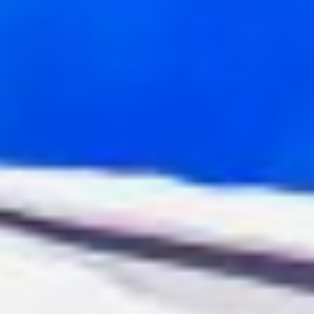
А ведь в самом начале
спектакля зритель даже
не подозревает о том
вихре чувств, которые
разгорятся по ходу
действия. Казалось бы:
море, пляж, пальмы... На
берегу встречаются Он
и Она. Она — на грани
срыва — муж больше
не любит, и ей не на кого
растрачивать весь свой
пыл. Он — просто
приехал отдохнуть. И
вдруг... Закрутило
и понесло. Кто ж знал,
что эта роковая женщина
отправит его сначала
в больницу, потом
в тюрьму, в психушку,
устроит в его квартире
пожар. Но всё равно
отныне не будет