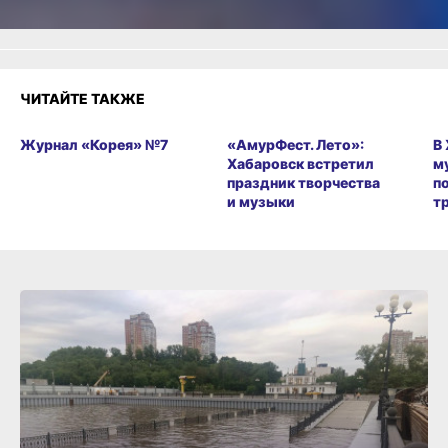
ЧИТАЙТЕ ТАКЖЕ
Журнал «Корея» №7
«АмурФест. Лето»:
В
Хабаровск встретил
м
праздник творчества
п
и музыки
т