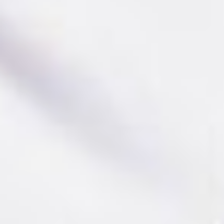
Здесь их шесть — ярких,
незабываемых
и абсолютно разных.
Каждый костюм — новое
настроение и другая
ступень отношений.
Жёлтый —
для солнечного пляжа,
чёрный — со змеёй
на груди —
для посещения тюрьмы,
розовый — для домашних
хлопот в квартире
любимого мужчины.
Самый тяжёлый,
в буквальном смысле
слова, костюм — костюм
роковой женщины,
красный. Он весит
восемь килограммов,
но по ощущениям
актрисы — гораздо
больше. В нём сложно
ходить, в нём очень