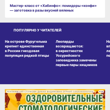
Мастер-класс от «Хабинфо»: помидоры «конфи»
— заготовка в разы вкусней вяленых
ПОПУЛЯРНО У ЧИТАТЕЛЕЙ
СРЕДА ОБИТАНИЯ
СРЕДА ОБИТАНИЯ
СР
На острове Фуругельма
Леопарды
Н
крепнет единственная
возвращаются:
в
в России гнездовая
в окрестностях
л
популяция редкой птицы
Уссурийского
п
заповедника замечены
первые пары хищников
РЕКЛАМА • ИП СТУЧКОВА ДИАНА ВАДИМОВНА ОГРНИП 325253600107053