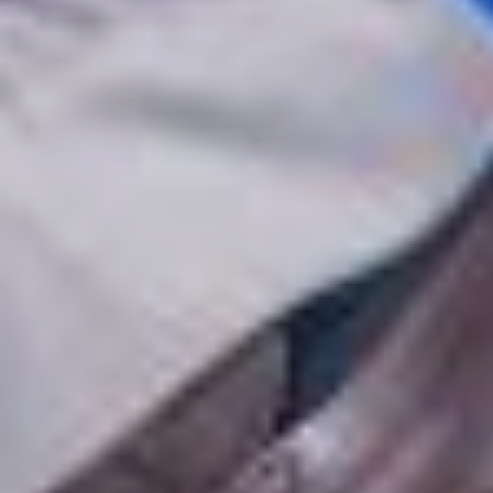
впервые, хотя
с музыкальным театром
уже работала. Она
создала инсценировку
для спектакля «Письма
Надежды» (6+), который
получил сразу три
награды V
Международного
театрального онлайн-
фестиваля «Дороги
Победы» (12+).
— Замечательно,
что режиссёр
из Петербурга может
знать таких актёров
в Хабаровске. Мне очень
нравится хабаровский
коллектив. Я вижу здесь
включённых,
ответственных
на каждом этапе своего
дела людей — здесь все
включены в то, чтобы