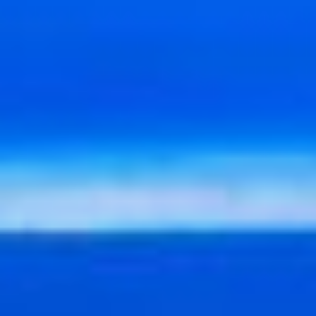
Спектакль идёт в двух
действиях, но на сцене
времени вообще
не замечаешь. Когда
у тебя классные
партнёры, кажется,
что играть можно
бесконечно. Большое
спасибо режиссёру. Она
позволяла нам, артистам,
профессионально
баловаться. А это очень
важно, когда тебе дают
актёрскую свободу,
о которой ты мечтаешь.
Наверное, к разряду
«побаловаться» можно
отнести и «пожар»
в квартире Бруно. И это
пожар не только
от сгоревшего пирога,
но и огонь души.
Совершенно необычный
танец с красными