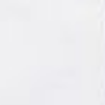
жарко. Но, глядя
на актрису на сцене,
такая мысль даже
в голову не приходит.
Почти ко всем костюмам,
кроме «домашнего», идёт
шляпка, и во всех сценах
— изящные туфельки
на высоких каблуках.