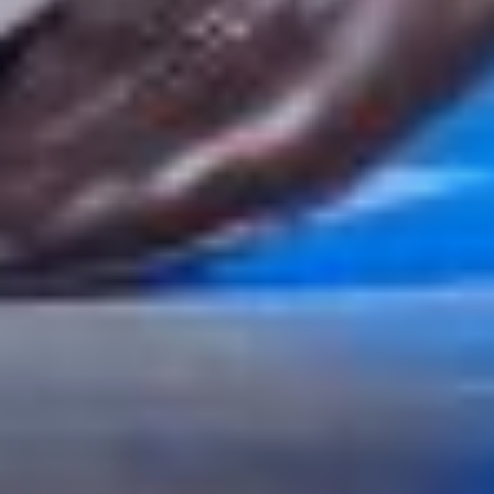
было хорошо.
Хабаровский театр
музыкальной комедии —
большой налаженный
организм, с которым
легко работать. И это
здорово!
В ТЕМУ:
Амурский театр драмы
порадует хабаровских
зрителей яркими
спектаклями
Читайте нас в соцсетях:
ВКонтакте
,
Одноклассники,
Телеграм
или
Яндекс.Дзен
и
МАКС
Как вам материал?
Огонь!
Супер
3
Удивило
Грустно
2
Злость
Разочарование