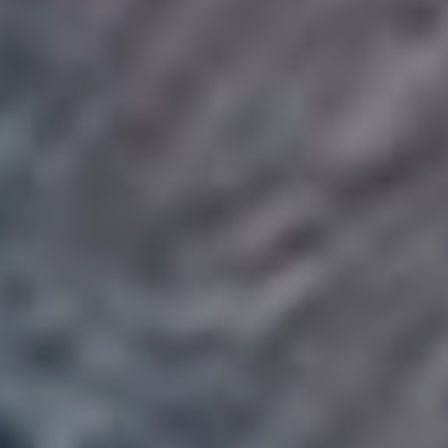
в организацию, которая
разработала чудо-препарат
«Субстанция»,
позволяющий на время
становиться другим
(буквально) человеком –
молодым
и привлекательным. Нужно
только соблюдать условия
применения, выдерживать
баланс между
нахождением в той или
иной ипостаси. Но,
перефразируя известный
интернет-мем с Леонидом
Каневским, никто, конечно
же, соблюдать баланс не
собирался…
Получившая приз
за сценарий на Каннском
кинофестивале (0+) картина
француженки Корали
Фаржа наследует богатой
традиции боди-хорроров,