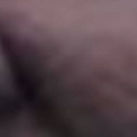
в Аппалачские горы. Там,
в местечке, населенном
ведьмами, скрывается
некий Горбун (Мартин
Бэссиндейл), посланный
в этот мир собирать
для Дьявола души людей.
Хеллбоя теперь играет
некий Джек Кеси,
для которого это первая
заметная роль, и харизмой
Рона Перлмана он, увы, не
обладает. Зато
в режиссерском кресле
отметился Брайан Тейлор,
соавтор хулиганского
боевика «Адреналин» (18+)
с Джейсоном Стэйтемом.
Визионерство дель Торо
из адской франшизы,
похоже, ушло безвозвратно,
так хоть с экшеном будет
полный порядок.
«Граф Монте-Кристо»