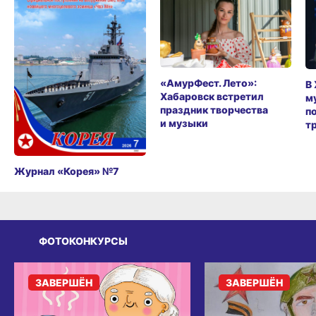
«АмурФест. Лето»:
В
Хабаровск встретил
м
праздник творчества
п
и музыки
т
Журнал «Корея» №7
ФОТОКОНКУРСЫ
ЗАВЕРШЁН
ЗАВЕРШЁН