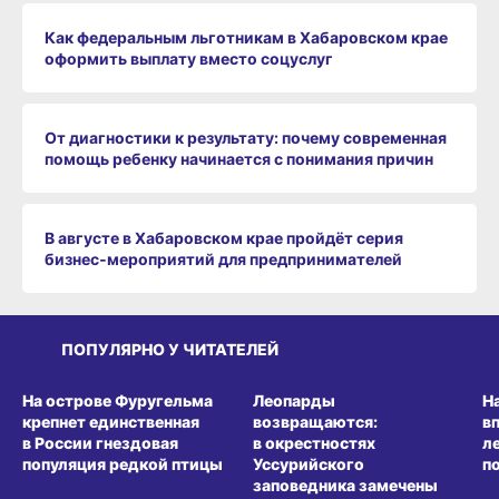
Как федеральным льготникам в Хабаровском крае
оформить выплату вместо соцуслуг
От диагностики к результату: почему современная
помощь ребенку начинается с понимания причин
В августе в Хабаровском крае пройдёт серия
бизнес‑мероприятий для предпринимателей
ПОПУЛЯРНО У ЧИТАТЕЛЕЙ
СРЕДА ОБИТАНИЯ
СРЕДА ОБИТАНИЯ
СР
На острове Фуругельма
Леопарды
Н
крепнет единственная
возвращаются:
в
в России гнездовая
в окрестностях
л
популяция редкой птицы
Уссурийского
п
заповедника замечены