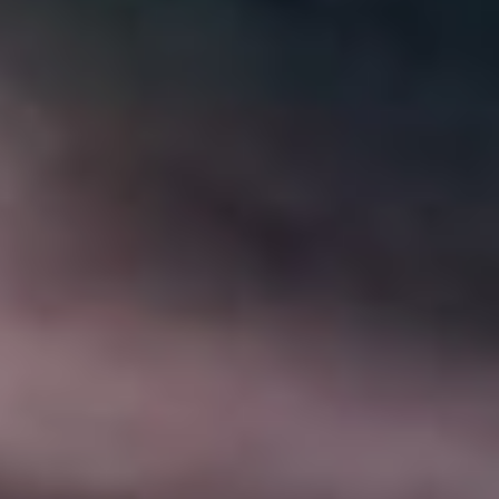
Деннис Куэйд и Маргарет
Куэлли.
«Хеллбой: Проклятие
Горбуна» (Hellboy: The
Crooked Man, США,
Великобритания, Германия,
18+)