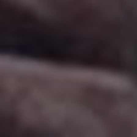
В ряду бесчисленных
экранизаций одного
из самых известных
романов Александра Дюма
(12+) прибыло. Новую
версию «Графа Монте-
Кристо» сняли на родине
автора. Режиссерами
выступили Александр де ла
Пательер и Матье Делапорт,
всегда работающие вместе.
Они же написали сценарий.
В роли Эдмона Дантеса
снялся Пьер Нинэ
(известный по фильмам
«Франц» (18+) и «Ив Сен-
Лоран» (18+)), его
возлюбленную Мерседес