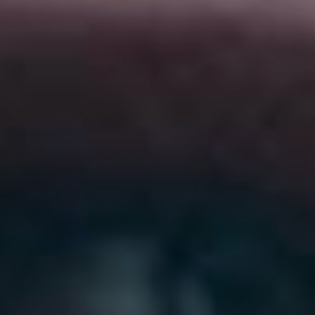
У Хеллбоя, младенцем
попавшего в мир людей
обитателя Преисподней,
складывается богатая
кинобиография. Первый раз
персонаж автора комиксов
Майка Миньолы
в убедительном исполнении
Рона Перлмана появился
на большом экране
двадцать лет назад.
Талантливый мексиканский
визионер Гильермо дель
Торо снял тогда два фильма