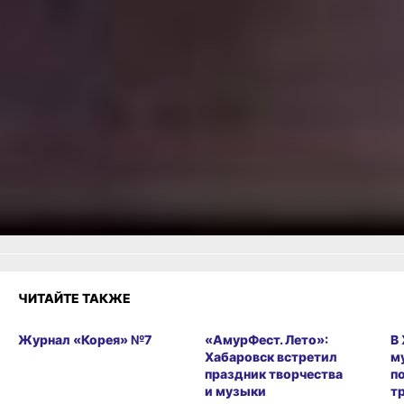
в кино
Читайте нас в соцсетях:
ВКонтакте
,
Одноклассники,
Телеграм
или
Яндекс.Дзен
и
МАКС
Как вам материал?
Огонь!
Супер
1
1
Удивило
Грустно
1
Злость
Разочарование
ЧИТАЙТЕ ТАКЖЕ
Журнал «Корея» №7
«АмурФест. Лето»:
В
Хабаровск встретил
м
праздник творчества
п
и музыки
т