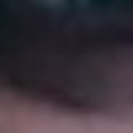
о Хеллбое (18+), но затем
последовал перерыв
в десять лет. Картина Нила
Маршалла (18+) была уже
сильно попроще.
Красноликого супергероя
там играл Дэвид Арбор,
известный по сериалу
«Очень странные дела»
(16+). И вот, франшизу
снова перезагрузили,
приблизив к мрачным
оригинальным творениям
Миньолы.
Действие фильма «Хеллбой:
Проклятие Горбуна»
происходит в 1950-е годы.
Главный герой и его
команда охотников
за нечистью вместе
с парапсихологом Бобби
Джо Сонг (Аделин Рудольф)
отправляются