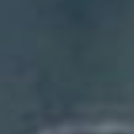
Монте-Кристо». А
российское кино на этот раз
представлено якутской
драмой «Чума» и комедией
«Маме снова 17».
«Субстанция» (The
Substance,
Великобритания, 18+)