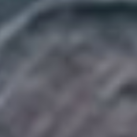
Вступившая
в «серебряный» возраст
Элизабет Спаркл (Деми
Мур) когда-то блистала
в Голливуде. Сейчас же
подвизается
в телевизионном фитнес-
шоу, но и оттуда ее грозят
уволить все из-за того же
дремучего эйджизма.
Отчаявшаяся женщина
решает обратиться