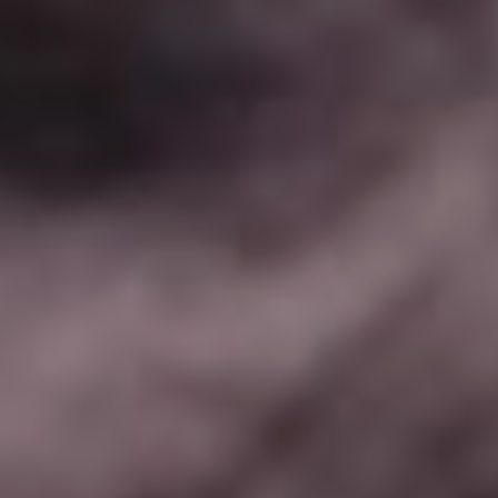
сыграла Анаис Демустье
(«Снега Килиманджаро»
(16+), «Алиса и мэр» (16+)),
аббата Фарио –
Пьерфранческо Фавино
(«Гонка» (18+)
и «Предатель»(18+)).
С первоисточником авторы
обошлись вполне
почтительно, уместив
без особых потерь
объемный материал в три
часа экранного времени.
История о любви,
предательстве и мести
до сих пор находит отклик
у публики. Во всяком
случае, на внеконкурсном
показе в рамках последнего
Каннского фестиваля
фильму устроили
десятиминутную овацию.
«Чума» (Россия, 16+)