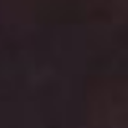
что позаимствовали
сюжетную конструкцию
из комедии с Заком
Эфроном «Папе снова 17»
(2009 г., 12+), добавив кое-
что из еще одного
голливудского опуса – «Из
13 в 30» (2004 г., 12+).
Впрочем, откровенным
плагиатом лента не
смотрится, авторы
довольно успешно
приземлили сюжет
на российскую почву. Ну
и Светлана Ходченкова
здесь играет с огоньком,
задействуя всю свою
актерскую харизму.
Тех, кому «Субстанция» или
«Хеллбой» покажутся
недостаточно ужасными,
могут заинтересовать
азиатские хорроры «В
тумане» (Talchul: