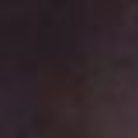
peurojekteu sailleonseu,
Южная Корея, 18+)
и «Астрал. Шепот мертвых
2» (Yeogo goedam
yeoseotbeonjjae iyagi:
mogyo, Южная Корея, 18+).
Фильм «Зачетная
принцесса» (Chantal im
Märchenland, Германия, 16+)
адресован любителям сразу
двух жанров – комедии
и фэнтези. А самым юным
зрителям на этой неделе
придется довольствоваться
одной-единственной
премьерой - мультфильмом
«Супергонки» (GG Bond:
Racing 72H, Китай, 6+).
Борис Бугаев
В ТЕМУ:
Рыжий накрылся, а Холоп
офранцузился: что мы
увидим и чего не увидим