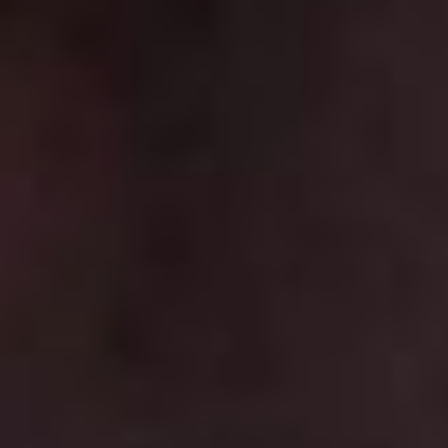
2005 год. Юная Ольга
соглашается
на сомнительный ритуал
для решения одного очень
личного вопроса. И, придя
в чувство, обнаруживает,
что находится в теле 36-
летней себя! На дворе 2024
год, у взрослой Ольги
(Светлана Ходченкова) есть
сын-подросток, сама она –
директор школы.
Разумеется, Ольга начинает
вести себя как 17-летняя,
чем очень озадачивает
окружающих. Но делать
нечего, надо
приспосабливаться ко
взрослой жизни…
Судя по названию фильма,
его создатели не скрывают,