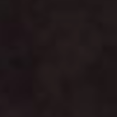
В якутском селе живут два
отца-одиночки. Плотник
Иван (Георгий Бессонов) –
мягкий и безответный -
воспитывает сына Тараса
(Эрхан Слепцов), который
его откровенно презирает.
Грубый и жестокий Влад
(Евгений Николаев),
наоборот, недолюбливает
своего отпрыска, считая его
слабаком. Однажды Влад
избивает Ивана на глазах
у сына, и последний,
окончательно
разочаровавшись в отце,
начинает все время
проводить с его
обидчиком…
Режиссер и сценарист