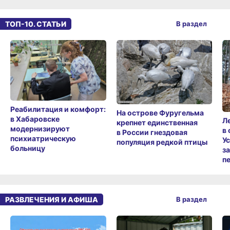
ТОП-10. СТАТЬИ
В раздел
Реабилитация и комфорт:
На острове Фуругельма
в Хабаровске
Л
крепнет единственная
модернизируют
в
в России гнездовая
психиатрическую
У
популяция редкой птицы
больницу
з
п
РАЗВЛЕЧЕНИЯ И АФИША
В раздел