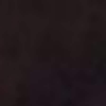
Дмитрий Давыдов
зарекомендовал себя
мастером, способным
работать в разных жанрах,
но именно социальная
драма, помноженная
на фирменную якутскую
хтонь, удается ему
особенно хорошо. Фильм
«Пугало» (18+) о знахарке,
которую односельчане
ненавидят, но к которой,
чуть что, бегут за помощью,
стал четыре года назад
настоящим событием
в российском кино. В
черно-белой «Чуме» автор
тоже ищет ответы
на вопросы, что есть добро,
а что – зло, и как бы их не
перепутать.
«Маме снова 17» (Россия,
12+)