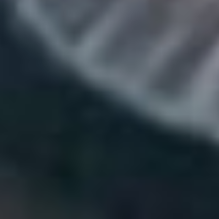
заложенной Мэри Шелли
с ее «Франкенштейном»
(12+) еще двести лет назад.
При этом, сохраняя все
атрибуты жанра, связанные
с телесной
трансформацией, – реки
крови, отпадающие части
тела и прочее, Фаржа
подает историю
в сатирическом ключе,
проходясь
по господствующим
стереотипам относительно
стандартов красоты,
влияние которых
в обществе с развитием
социальных медиа
многократно возросло.
Наряду с Деми Мур,
о которой говорят, что это
ее лучшая роль,
в «Субстанции» снялись