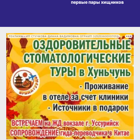
первые пары хищников
РЕКЛАМА • ИП СТУЧКОВА ДИАНА ВАДИМОВНА ОГРНИП 325253600107053