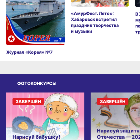
«АмурФест. Лето»:
В
Хабаровск встретил
м
праздник творчества
п
и музыки
т
Журнал «Корея» №7
ФОТОКОНКУРСЫ
ЗАВЕРШЁН
ЗАВЕРШЁН
Нарисуй защитн
Нарисуй бабушку!
Отечества — 20