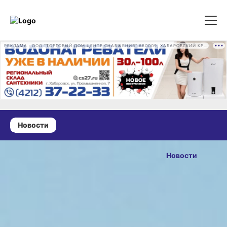
РЕКЛАМА • ООО "ТОРГОВЫЙ ДОМ ЦЕНТР СНАБЖЕНИЯ" 680009, ХАБАРОВСКИЙ КРАЙ, ГОРОД ХАБАРОВСК, ПРОМЫШЛЕННАЯ УЛ., Д. 7 ОГРН 1162724073930
Новости
02 июля 2024 г., 12:30
Прорыв
Новости
китайской
ОПУБЛИКОВАНО
дамбы
02 июля 2024 г., 12:30
повлиял
на уровень