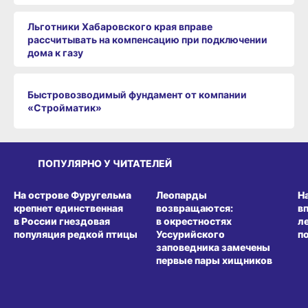
Льготники Хабаровского края вправе
рассчитывать на компенсацию при подключении
дома к газу
Быстровозводимый фундамент от компании
«Стройматик»
ПОПУЛЯРНО У ЧИТАТЕЛЕЙ
СРЕДА ОБИТАНИЯ
СРЕДА ОБИТАНИЯ
СР
На острове Фуругельма
Леопарды
Н
крепнет единственная
возвращаются:
в
в России гнездовая
в окрестностях
л
популяция редкой птицы
Уссурийского
п
заповедника замечены
первые пары хищников