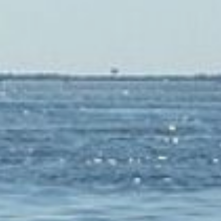
Дмитрий Демешин
недавно
проинспектировал ход
работ на дамбе в районе
улицы Радищева.
Сооружение должно
обеспечить надёжную
защиту от паводков
для района с населением
более двухсот тысяч
человек. Степень
готовности конструкции
составляет 87%,
и завершение
строительства
планируется этим летом.
В ТЕМУ:
Этим летом планируют
завершить строительство
дамбы в Индустриальном
районе Хабаровска
Читайте нас в соцсетях:
ВКонтакте
,