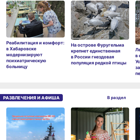
Реабилитация и комфорт:
На острове Фуругельма
в Хабаровске
Л
крепнет единственная
модернизируют
в
в России гнездовая
психиатрическую
У
популяция редкой птицы
больницу
з
п
РАЗВЛЕЧЕНИЯ И АФИША
В раздел