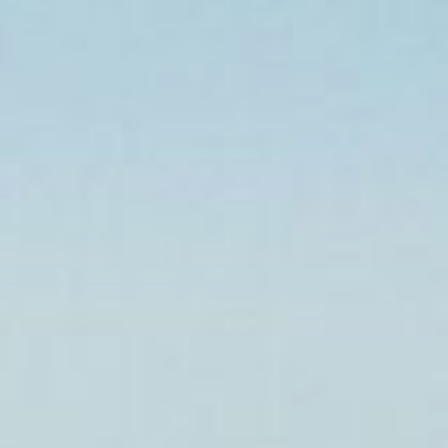
мобилизовали силы
для устранения аварии,
работая с помощью
бульдозеров до поздней
ночи. Прорыв удалось
ликвидировать. Утром 30
июня уровень воды
в Уссури в районе Жаохэ
достиг 51,12 метра,
превысив критический
уровень на 0,92 метра.
Гидрологи прогнозируют,
что пик паводка
достигнет уезда Жаохэ 2
июля с ожидаемым
уровнем воды в 51,4
метра, что на 1,2 метра
выше критического
значения.
В Хабаровске тем
временем завершается
строительство дамбы
в Индустриальном
районе. Врио губернатора