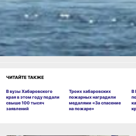
Одноклассники,
Телеграм
или
Яндекс.Дзен
и
МАКС
Как вам материал?
Огонь!
Супер
Удивило
Грустно
1
Злость
Разочарование
ЧИТАЙТЕ ТАКЖЕ
В вузы Хабаровского
Троих хабаровских
В
края в этом году подали
пожарных наградили
п
свыше 100 тысяч
медалями «За спасение
к
заявлений
на пожаре»
к