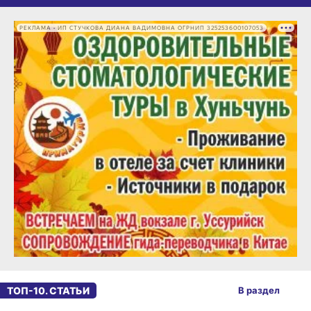
РЕКЛАМА • ИП СТУЧКОВА ДИАНА ВАДИМОВНА ОГРНИП 325253600107053
ТОП-10. СТАТЬИ
В раздел