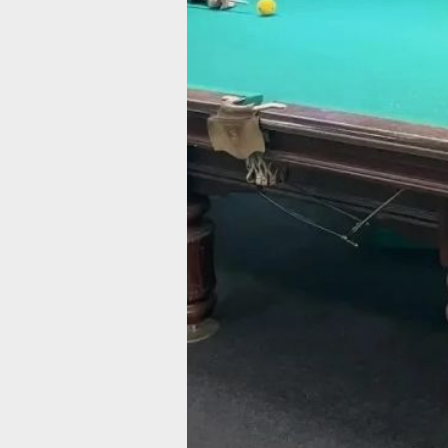
края и других регионов Дальневосто
федерального округа.
как отметили в Управлении, соревно
такого формата способствуют разви
бильярдного спорта в регионе и обм
опытом между спортсменами.
На открытии начальник управления
Андрей Сахнов вручил награды
победителям и призёрам городских
чемпионатов по бильярду, включая
спортсменов с поражением опорно-
двигательного аппарата.
Напомним, что турнир проводится с 
года и ежегодно привлекает всё бол
участников и зрителей.
В ТЕМУ:
Всероссийский фестиваль цифрового
спорта пройдёт в Хабаровске
Читайте нас в соцсетях:
ВКонтакте
,
Одноклассники,
Телеграм
или
Яндекс.Дзен
и
МАКС
Как вам материал?
Огонь!
Супер
Удивило