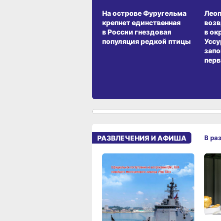
СРЕДА ОБИТАНИЯ
СРЕД
На острове Фуругельма
Лео
крепнет единственная
воз
в России гнездовая
в ок
популяция редкой птицы
Уссу
запо
перв
РАЗВЛЕЧЕНИЯ И АФИША
В ра