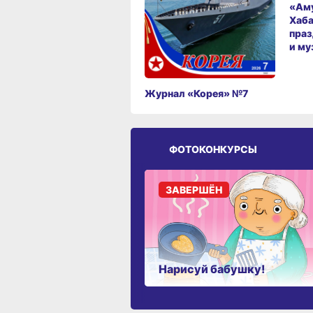
«Аму
Хаба
праз
и му
Журнал «Корея» №7
ФОТОКОНКУРСЫ
ЗАВЕРШЁН
Нарисуй бабушку!