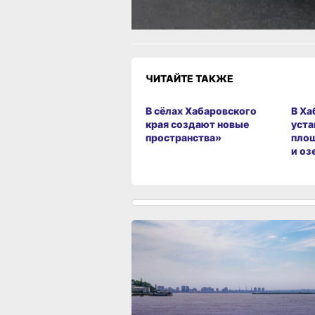
Грустно
Злость
Разочаров
ЧИТАЙТЕ ТАКЖЕ
В сёлах Хабаровского
В Ха
края создают новые
уста
пространства»
площ
и оз