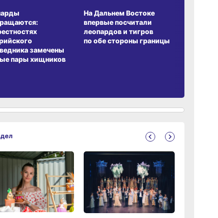
А ОБИТАНИЯ
СРЕДА ОБИТАНИЯ
ЗЕМЛЯКИ
17:36
парды
На Дальнем Востоке
Пионовый
вчер
вращаются:
впервые посчитали
хабаровч
рестностях
леопардов и тигров
Воронкев
рийского
по обе стороны границы
ведника замечены
17:09
ые пары хищников
вчер
здел