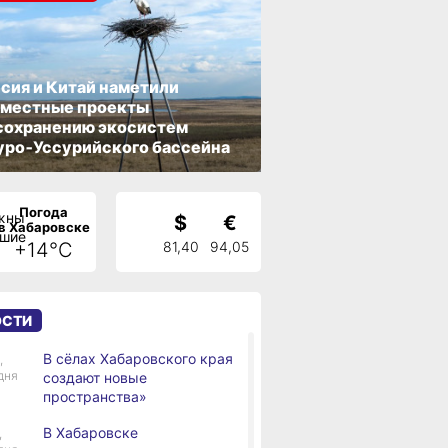
сия и Китай наметили
вместные проекты
сохранению экосистем
ро‑Уссурийского бассейна
Погода
$
€
в Хабаровске
+14°C
81,40
94,05
ОСТИ
В сёлах Хабаровского края
,
дня
создают новые
пространства»
В Хабаровске
,