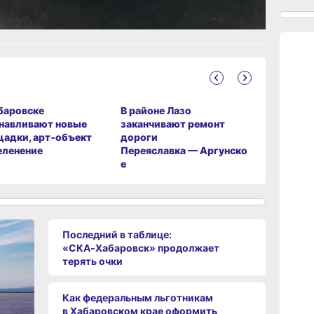
ание
14:09
сего
13:04
сего
баровске
В районе Лазо
Жителей 
навливают новые
заканчивают ремонт
края пере
12:37
адки, арт‑объект
дороги
1100 ква
сего
еленение
Переяславка — Аргунско
е
11:14,
сего
Последний в таблице:
«СКА‑Хабаровск» продолжает
10:21,
сего
терять очки
Как федеральным льготникам
09:4
в Хабаровском крае оформить
сего