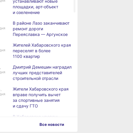
дня
устанавливают новые
площадки, арт‑объект
и озеленение
В районе Лазо заканчивают
,
дня
ремонт дороги
Переяславка — Аргунское
Жителей Хабаровского края
дня
переселят в более
1100 квартир
Дмитрий Демешин наградил
,
дня
лучших представителей
строительной отрасли
Жители Хабаровского края
,
дня
вправе получить вычет
за спортивные занятия
и сдачу ГТО
В Хабаровске уровень
,
дня
Амура достиг 427
Все новости
сантиметров