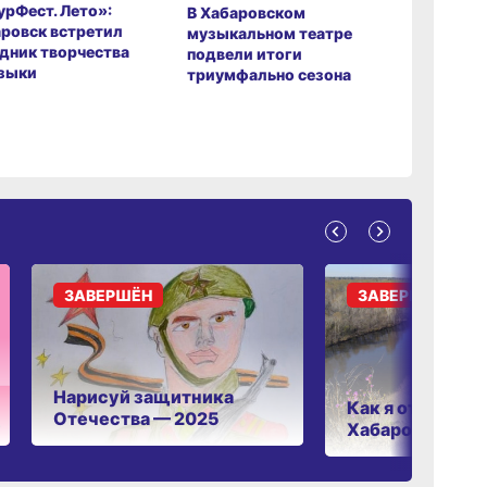
рФест. Лето»:
Хабаров
В Хабаровском
ровск встретил
музыкаль
музыкальном театре
дник творчества
завершил
подвели итоги
зыки
мировой 
триумфально сезона
ЗАВЕРШЁН
ЗАВЕРШЁН
Нарисуй защитника
Как я отдыхаю 
Отечества — 2025
Хабаровском к