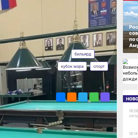
ок
ОПУБЛИКОВАНО
24 мая 2026 г., 13:07
Рос
со
му
по 
АВТОР
ТЕГИ
Аму
бильярд
кубок мэра
спорт
ьтуре
Таисия
Субботина
ПОДЕЛИТЬСЯ
эра
НОВ
ой
18:28
сего
ны
рются
18:14
ского