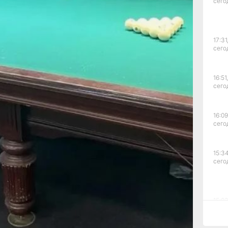
сего
чного
вания
тию
17:31
ену
сего
16:51,
сего
16:09
2010
сего
ьше
15:34
сего
15:03
сего