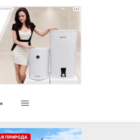
4073930
я
АЯ ПРИРОДА