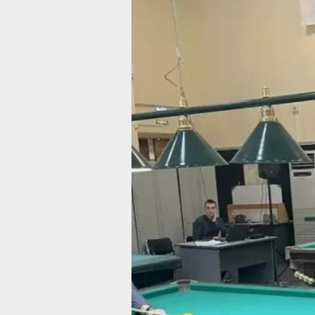
В Хабаровске
стартовал Куб
Мэра
по бильярдно
спорту
Турнир приурочен ко Дню города
и проводится с 2010 года
Фото:
Управление по физической кул
и спорту администрации города
Хабаровска
В краевом центре стартовал Кубок М
по бильярдному спорту (6+). Об этом
сообщили в Управлении по физическ
культуре и спорту администрации
Хабаровска. Соревнования посвяще
Дню города.
В течение двух дней за победу побо
сильнейшие бильярдисты из Хабаров