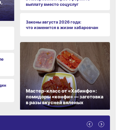
,
выплату вместо соцуслуг
09:28
Законы августа 2026 года:
сего
что изменится в жизни хабаровчан
08:0
сего
19:34
ле
вчер
19:06
вчер
дин
Мастер-класс от «Хабинфо»:
помидоры «конфи» — заготовка
в разы вкусней вяленых
18:23
вчер