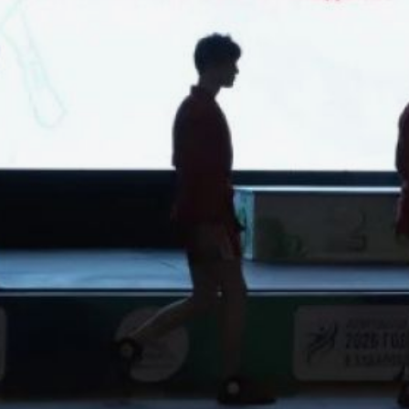
сослуживец и тренер
по самбо Ринат Рахматулин. В
соревнованиях участвовали
180 спортсменов из 25
регионов России. Поединки
прошли на трёх коврах
по дисциплинам
классического и боевого
самбо среди юношей
и девушек 16-18 лет.
Представители Хабаровского
края завоевали 34 медали,
в том числе 9 золотых.
Победители получат звание
кандидата в мастера спорта.
В церемонии открытия
приняли участие министр
спорта Хабаровского края
Дмитрий Чикунов и вдова
Амангазы Сикуатова —
Акниет Альбертовна.
В ТЕМУ:
В Хабаровске прошел