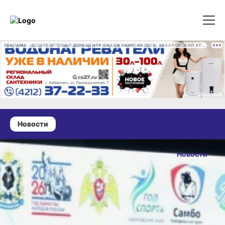
РЕКЛАМА • ООО "ТОРГОВЫЙ ДОМ ЦЕНТР СНАБЖЕНИЯ" 680009, ХАБАРОВСКИЙ КРАЙ, ГОРОД ХАБАРОВСК, ПРОМЫШЛЕННАЯ УЛ., Д. 7 ОГРН 1162724073930
Новости
12 мая 2026 г., 17:18
Хабаровские
Новости
самбисты
ОПУБЛИКОВАНО
завоевали 34
12 мая 2026 г., 17:18
медали
всероссийского