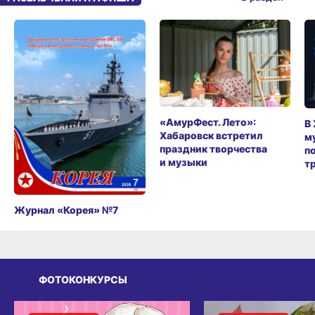
«АмурФест. Лето»:
В
Хабаровск встретил
м
праздник творчества
п
и музыки
т
Журнал «Корея» №7
ФОТОКОНКУРСЫ