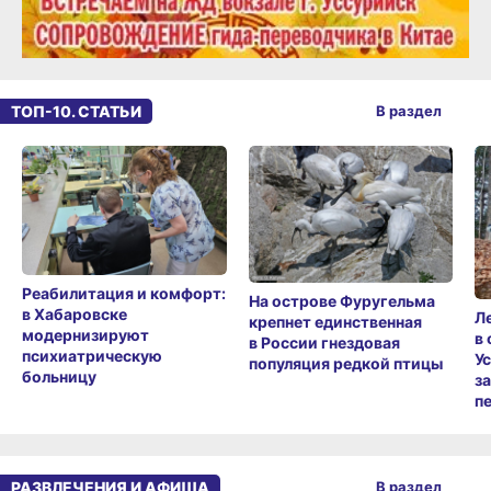
ТОП-10. СТАТЬИ
В раздел
Реабилитация и комфорт:
На острове Фуругельма
в Хабаровске
Л
крепнет единственная
модернизируют
в
в России гнездовая
психиатрическую
У
популяция редкой птицы
больницу
з
п
РАЗВЛЕЧЕНИЯ И АФИША
В раздел