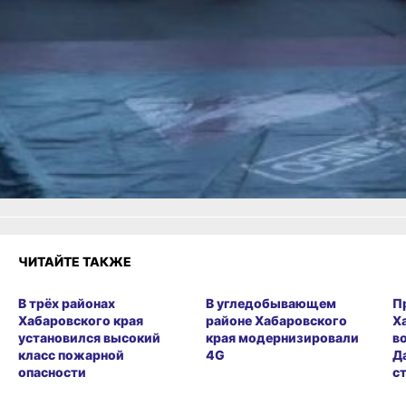
мотопробег в честь Дня
Победы
Читайте нас в соцсетях:
ВКонтакте
,
Одноклассники,
Телеграм
или
Яндекс.Дзен
и
МАКС
Как вам материал?
Огонь!
Супер
Удивило
Грустно
Злость
Разочарование
ЧИТАЙТЕ ТАКЖЕ
В трёх районах
В угледобывающем
П
Хабаровского края
районе Хабаровского
Х
установился высокий
края модернизировали
в
класс пожарной
4G
Д
опасности
с