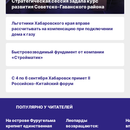
Стратегическая сессия задала курс
развития Советско‑Гаванского района
Льготники Хабаровского края вправе
рассчитывать на компенсацию при подключении
дома к газу
Быстровозводимый фундамент от компании
«Стройматик»
С 4 по 6 сентября Хабаровск примет II
Российско‑Китайский форум
ПОПУЛЯРНО У ЧИТАТЕЛЕЙ
СРЕДА ОБИТАНИЯ
СРЕДА ОБИТАНИЯ
СР
На острове Фуругельма
Леопарды
Н
крепнет единственная
возвращаются:
в