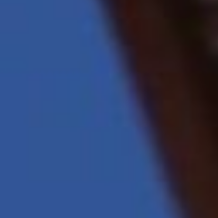
«Тюрьмы и тюремных
стрельцов осматривать
почасту, чтобы тюрьмы
были крепки и у
тюремных бы сидельцев
ничего не было, чем
из тюрьмы выразитися».
Источник: calend.ru, my-
calend.ru, kakoj-segodnja-
prazdnik.com
В ТЕМУ:
Как хабаровчанам
распознать аллергию
или простуду весной
Читайте нас в соцсетях:
ВКонтакте
,
Одноклассники,
Телеграм
или
Яндекс.Дзен
и
МАКС
Как вам материал?
Огонь!
Супер
Удивило
Грустно
Злость
Разочарование