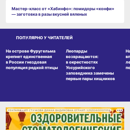
Мастер-класс от «Хабинфо»: помидоры «конфи»
— заготовка в разы вкусней вяленых
ПОПУЛЯРНО У ЧИТАТЕЛЕЙ
СРЕДА ОБИТАНИЯ
СРЕДА ОБИТАНИЯ
СР
На острове Фуругельма
Леопарды
Н
крепнет единственная
возвращаются:
в
в России гнездовая
в окрестностях
л
популяция редкой птицы
Уссурийского
п
заповедника замечены
первые пары хищников
РЕКЛАМА • ИП СТУЧКОВА ДИАНА ВАДИМОВНА ОГРНИП 325253600107053