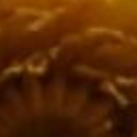
орехи, пряности,
травяные смеси.
День рождения
застежки-липучки
Идея создания подобной
застежки принадлежит
Жоржу де Местралю.
Легенда гласит, что этот
швейцарец обратил
внимание
на возможность
использования липкой
ленты, очищая свою
собаку от прилипшего
к шерсти репейника. Он
изучил под микроскопом
строение соцветий
лопуха и обнаружил
небольшие крючки,
с помощью которых он
и цепляется за одежду
людей и шерсть
животных.
Этот факт лег в основу