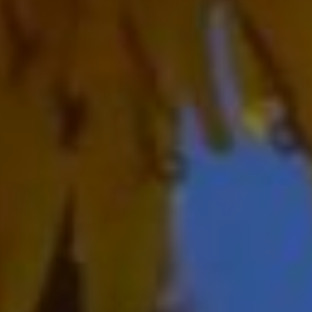
под командованием
участника Чесменского
сражения вице-адмирала
Федота Клокачева.
Позднее к ним
присоединились 17
кораблей Днепровской
флотилии, эти первые 28
кораблей и стали боевым
ядром зарождающегося
флота.
С этого времени морские
силы на юге России стали
именоваться
Черноморским флотом,
а дату входа сил
Азовской флотилии
в Ахтиарскую бухту
принято считать днем
создания Черноморского
флота.
В 1784 году по указу
Екатерины II городу