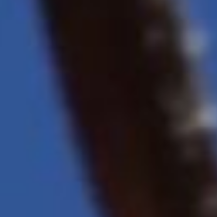
рабоче-крестьянской
милиции. Эта дата
считается днем
образования службы
охраны и конвоирования
подозреваемых
и обвиняемых
в совершении
преступлений.
Однако историю можно
отсчитывать и с другой
даты. В 1886 году
Александр III издал
предписание о создании
в Российской Империи
конвойных команд,
а спустя 21 год, в 1907-м,
был утвержден первый
Устав конвойной службы.
Первые упоминания
об охранно-конвойной
деятельности имеются
в Соборном уложении
от 29 января 1649 года: