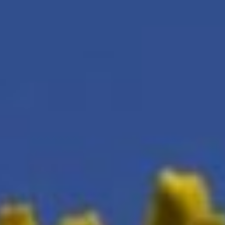
для приготовления еды.
Американцы не только
делают блюда
из одуванчиков, но и
украшают ими свою
одежду, вставляя цветки
в петлицы пиджаков.
В этот день
также отмечают
День грозового гонга
Весна — время
пробуждения природы,
сезон ливней и гроз.
Благодаря сходу снега
и дождям земля
напитывается
живительной влагой,
чтобы подарить людям
первые всходы. Именно
поэтому в мае
отмечается День
грозового гонга.
Инструмент звучал