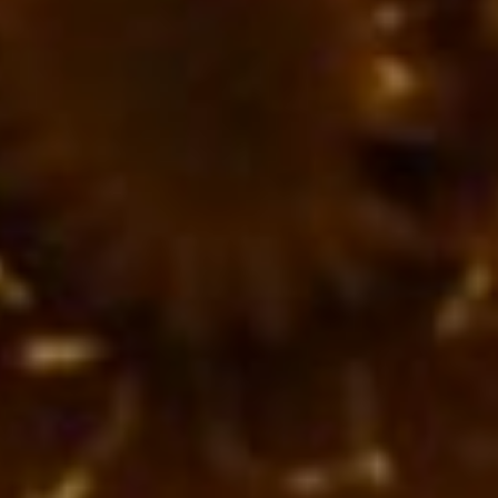
придуманной
швейцарским инженером
и запатентованной в 1955
году застежки-липучки.
Два слоя материала,
износостойкого нейлона,
при соединении друг
с другом создают
прочную связь благодаря
использованию
принципов бионики.
День яблочного пирога
Яблочный пирог — это
десерт из теста
с начинкой из яблок.
Считается, что впервые
рецепт этого пирога был
создан в Англии
и датируется
как минимум XIV веком
(первый
зарегистрированный
рецепт яблочного пирога