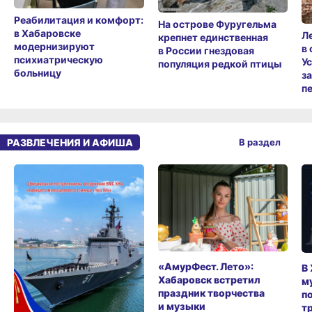
Реабилитация и комфорт:
На острове Фуругельма
в Хабаровске
Л
крепнет единственная
модернизируют
в
в России гнездовая
психиатрическую
У
популяция редкой птицы
больницу
з
п
РАЗВЛЕЧЕНИЯ И АФИША
В раздел
«АмурФест. Лето»:
В
Хабаровск встретил
м
праздник творчества
п
и музыки
т