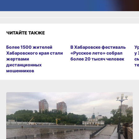
ЧИТАЙТЕ ТАКЖЕ
Более 1500 жителей
В Хабаровске фестиваль
У
Хабаровского края стали
«Русское лето» собрал
у
жертвами
более 20 тысяч человек
с
дистанционных
т
мошенников