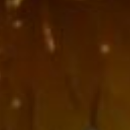
был написан в 1381 году).
Свои рецепты есть
в других странах. К
примеру, шарлотка,
штрудель (австрийский),
Тарт Татен (французский)
или Американский
яблочный пирог.
День Черноморского
флота ВМФ России
Весной 1783 года, после
присоединения Крыма
к России, императрица
Екатерина II подписала
указ об основании
Черноморского флота. А
(2) 13 мая 1783 года
в Ахтиарскую бухту,
расположенную в юго-
западной части
Крымского полуострова
Черного моря, вошли 11
кораблей Азовской
флотилии