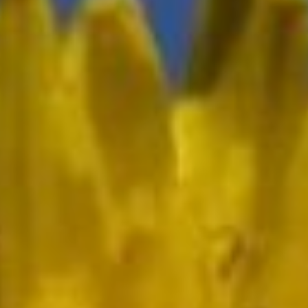
во время религиозных
ритуалов, которые
проводятся
в католических орденах.
У европейской знати в XIX
веке было популярно
использовать гонг
для обозначения прихода
в дом гостей, вызова слуг
или для подачи сигнала
к сбору семьи за столом.
В македонских мужских
монастырях XVII века
гонг созывал братьев
на молитву. В Европу
разновидность гонгов,
тамтамы, пришла в XVIII
веке. К симфоническому
гонгу прибегали П.И.
Чайковский, М.И. Глинка,
М.П. Мусоргский, Д.Д.
Шостакович и другие
композиторы.
День фруктового