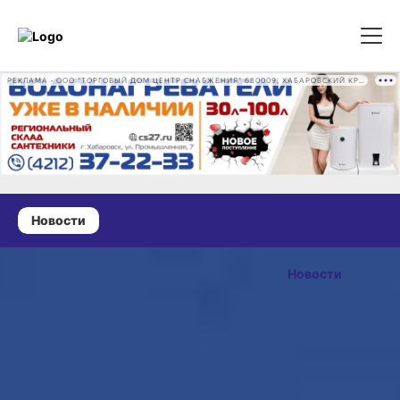
РЕКЛАМА • ООО "ТОРГОВЫЙ ДОМ ЦЕНТР СНАБЖЕНИЯ" 680009, ХАБАРОВСКИЙ КРАЙ, ГОРОД ХАБАРОВСК, ПРОМЫШЛЕННАЯ УЛ., Д. 7 ОГРН 1162724073930
Новости
13 мая 2026 г., 08:02
Какой
Новости
сегодня день:
ОПУБЛИКОВАНО
Всемирный
13 мая 2026 г., 08:02
день
одуванчика