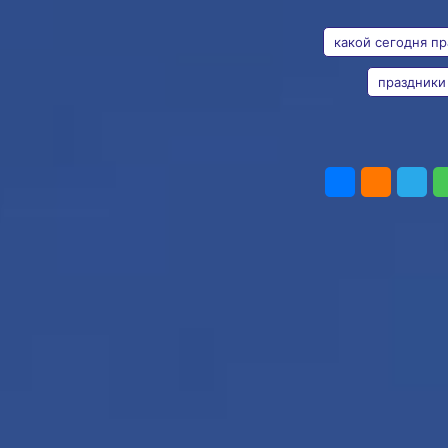
АВТОР
ТЕГИ
Фото:
Таисия Субботина
Всемирный день
какой сегодня пр
одуванчика
Одуванчик — это
праздники
небольшое травянистое
растение, которое можно
встретить почти везде:
Наталья
на лугах, в парках,
Евона
ПОДЕЛИТЬ
во дворах и на дачах. Он
один из первых радует
нас весной своими
ярко‑жёлтыми цветками,
похожими на крошечные
солнышки.
Наши предки, древние
славяне, называли
растение одуваном,
ветродуйкой, воздушным
цветом, пустодуем,
плешивцем и кульбабой.
Его целебные свойства
издревле использовали
для лечения селезенки,