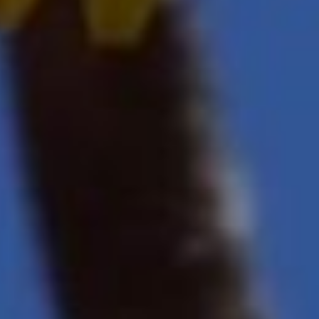
Ахтиару было присвоено
название Севастополь. В
переводе с греческого
языка слово
«севастополь» означает
«высокочтимый,
священный». Вскоре
город и порт Севастополь
стал главной базой
российского флота
на Черном море.
День работников
охранно-конвойной
службы Министерства
внутренних дел
Российской Федерации
День для своего
праздника конвоиры
выбрали в память о 13
мая 1938 года, когда
Народный комиссариат
внутренних дел СССР
выпустил Временный
устав конвойной службы