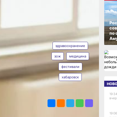
ОПУБЛИКОВАНО
14 апреля 2026 г., 12:16
Рос
со
по 
АВТОР
ТЕГИ
Аму
здравоохранение
зож
медицина
фестивали
Наталья
рта
Евона
хабаровск
НОВ
19:34
ПОДЕЛИТЬСЯ
вчер
я
19:06