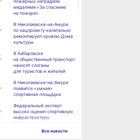
а
пожарных наградили
медалями «За спасение
на пожаре»
В Николаевске-на-Амуре
,
а
по нацпроекту капитально
ремонтируют кровлю Дома
культуры
В Хабаровске
,
а
на общественный транспорт
наносят слоганы
для туристов и жителей
В Николаевске-на-Амуре
,
а
появится «умная»
спортивная площадка
Федеральный эксперт
а
высоко оценил спортивную
инфраструктуру
Хабаровского края
Все новости
Дебаркадеры с памятными
,
а