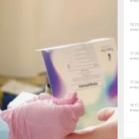
вчер
дений
18:23
ий
вчер
адки.
17:36
вчер
ю,
17:09
ку
вчер
ку
ты,
ё
16:17,
ском
вчер
овали
15:44
вчер