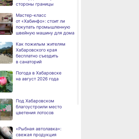
стороны границы
человек
Мастер-класс
В Хабаровске из горящей
,
от «Хабинфо»: стоит ли
а
квартиры на Чехова
покупать промышленную
эвакуировали 6 человек
швейную машину для дома
В трёх районах
,
Как пожилым жителям
а
Хабаровского края
Хабаровского края
установился высокий класс
бесплатно съездить
пожарной опасности
в санаторий
В угледобывающем районе
,
Погода в Хабаровске
а
Хабаровского края
на август 2026 года
модернизировали 4G
Правительство
,
а
Хабаровского края
Под Хабаровском
возрождает
благоустроили место
Дальневосточную студию
цветения лотосов
кинохроники
В команду крупного
,
«Рыбная автолавка»:
а
издательского дома
свежая продукция
вске
В Николаевске-на-Амуре
Федеральный 
требуется специалист