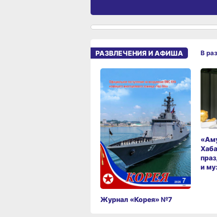
РАЗВЛЕЧЕНИЯ И АФИША
В ра
«Аму
Хаба
праз
и му
Журнал «Корея» №7