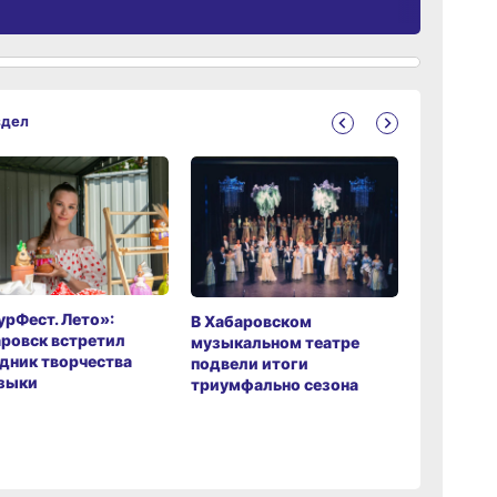
здел
рФест. Лето»:
Хабаров
В Хабаровском
ровск встретил
музыкаль
музыкальном театре
дник творчества
завершил
подвели итоги
зыки
мировой 
триумфально сезона