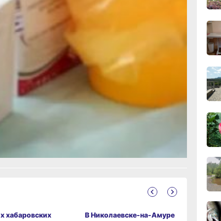
узки,
11:43
вчер
11:09
вчер
10:33
вчер
ание
10:10
вчер
09:52
вчер
х хабаровских
В Николаевске-на-Амуре
В Хабаро