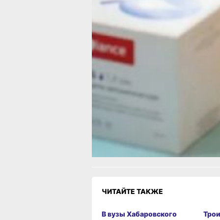
словам, регулярные физические нагр
сбалансированное питание, отказ
от вредных привычек и плановые
медосмотры — основа благополучия
человека.
В ТЕМУ:
Как хабаровчанам внедрить спорт
в повседневную жизнь — несколько
рабочих шагов
Читайте нас в соцсетях:
ВКонтакте
,
Одноклассники,
Телеграм
или
Яндекс.Дзен
и
МАКС
Как вам материал?
Огонь!
Супер
Удивило
Грустно
Злость
Разочаров
ЧИТАЙТЕ ТАКЖЕ
В вузы Хабаровского
Трои