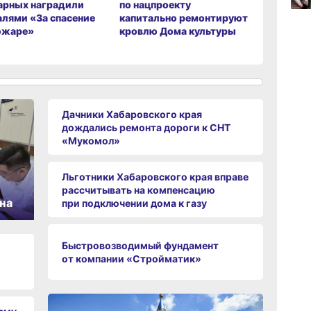
арных наградили
по нацпроекту
на общес
лями «За спасение
капитально ремонтируют
транспор
ожаре»
кровлю Дома культуры
слоганы 
и жителе
09:47
вчер
09:31
вчер
Дачники Хабаровского края
дождались ремонта дороги к СНТ
«Мукомол»
08:05
вчер
Льготники Хабаровского края вправе
рассчитывать на компенсацию
на
при подключении дома к газу
Быстровозводимый фундамент
от компании «Стройматик»