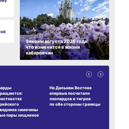
чему
тий
Законы августа 2026 года:
что изменится в жизни
хабаровчан
А ОБИТАНИЯ
СРЕДА ОБИТАНИЯ
ЗЕМЛЯКИ
парды
На Дальнем Востоке
Пионовый
вращаются:
впервые посчитали
хабаровч
рестностях
леопардов и тигров
Воронкев
рийского
по обе стороны границы
ведника замечены
ые пары хищников