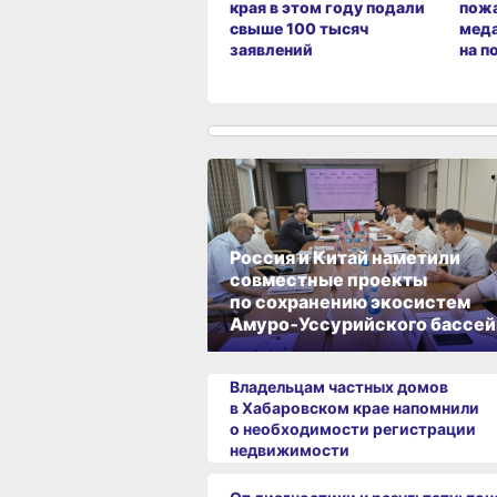
края в этом году подали
пож
свыше 100 тысяч
меда
заявлений
на п
Россия и Китай наметили
совместные проекты
по сохранению экосистем
Амуро‑Уссурийского бассей
Владельцам частных домов
в Хабаровском крае напомнили
о необходимости регистрации
недвижимости