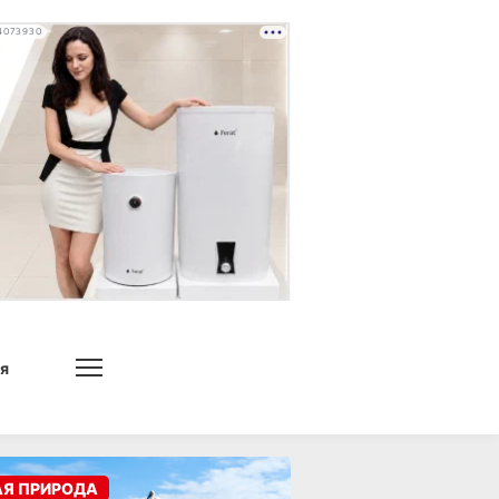
4073930
я
АЯ ПРИРОДА