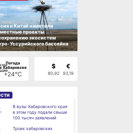
сия и Китай наметили
вместные проекты
сохранению экосистем
ро‑Уссурийского бассейна
Погода
$
€
в Хабаровске
+24°C
80,92
93,19
ОСТИ
В вузы Хабаровского края
,
а
в этом году подали свыше
100 тысяч заявлений
Троих хабаровских
,