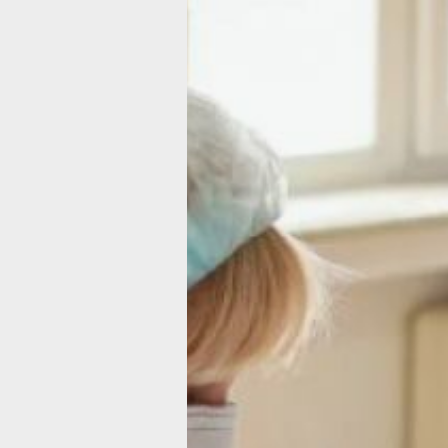
Более 4 тысяч
человек
посетили
фестиваль
здоровья
в Хабаровске
Мероприятие прошло в рамках
Всемирного дня здоровья и Года спо
в Хабаровском крае, который был
объявлен по инициативе губернатора
региона
Фото:
пресс-служба министерства
здравоохранения Хабаровского края
В Хабаровске в шестой раз состоялс
ежегодный семейный фестиваль
здорового образа жизни, сообщили
в пресс-службе регионального