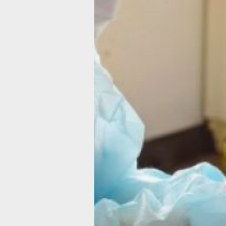
правительства. На площадке Арены
«Ерофей» собралось свыше четырёх
тысяч человек.
Более двадцати медицинских учреж
и молодёжно‑спортивных объединен
развернули свои тематические площ
Гости фестиваля проверяли уровень
сахара и холестерина с помощью
экспресс‑тестов, проходили
биоимпедансометрию для анализа
состава тела, делали ультразвуковое
исследование и электрокардиографи
обследовали кожу на признаки
новообразований.
Также можно было пройти диагности
стоматологических проблем, провер
слуха, тестирование на ВИЧ и гепати
а также сделать флюорографию — е
проводили в передвижном медицин
комплексе. Кроме того, гости участв
в арт‑терапии и знакомились
с экспозицией интерактивного музея
здоровья.