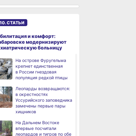
именами начали строить
в Хабаровском крае
Эпидобстановка
,
10. СТАТЬИ
а
в Хабаровском крае
стабильная
билитация и комфорт:
В Хабаровском крае
,
абаровске модернизируют
а
высокотехнологичную
ихиатрическую больницу
помощь получили более
12,5 тысячи человек
На острове Фуругельма
крепнет единственная
Уровень Амура
3,
в России гнездовая
а
у Хабаровска достиг 423
популяция редкой птицы
см, вода продолжает
подниматься
Леопарды возвращаются:
в окрестностях
В администрации
,
Уссурийского заповедника
а
Хабаровска обсудили
замечены первые пары
использование средств
хищников
туристического налога
на благоустройство
На Дальнем Востоке
впервые посчитали
За сутки в Хабаровском
,
леопардов и тигров по обе
а
крае в 4 ДТП пострадали 10