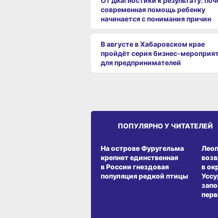
От диагностики к результату: по
современная помощь ребенку
начинается с понимания причин
В августе в Хабаровском крае
пройдёт серия бизнес‑мероприя
для предпринимателей
ПОПУЛЯРНО У ЧИТАТЕЛЕЙ
СРЕДА ОБИТАНИЯ
СРЕД
На острове Фуругельма
Лео
крепнет единственная
воз
в России гнездовая
в ок
популяция редкой птицы
Уссу
запо
перв