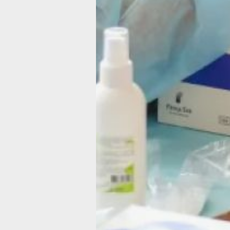
Мероприятие посетил вице‑губернат
Хабаровского края Артём Мельников
не ограничился осмотром площадок,
а лично прошёл несколько медицинс
проверок и пообщался с участникам
фестиваля и специалистами.
«Специалистами доказано: здоровье
на 10% зависит от врачей. Все остал
— наш образ жизни. Здоровье начин
не с больницы, а с того, как мы живе
что едим и занимаемся ли спортом»,
подчеркнул вице‑губернатор.
На сцене в течение дня выступали
творческие коллективы — звучали пе
демонстрировались танцевальные
номера. Посетители также смогли
попробовать свои силы в сборке
и разборке автомата, освоить техник
плетения маскировочных сетей, пок
скалодром.
Министр здравоохранения края Стан
Мальцев обратил внимание на ключ
роль профилактики в сохранении
здоровья и продлении жизни. По его