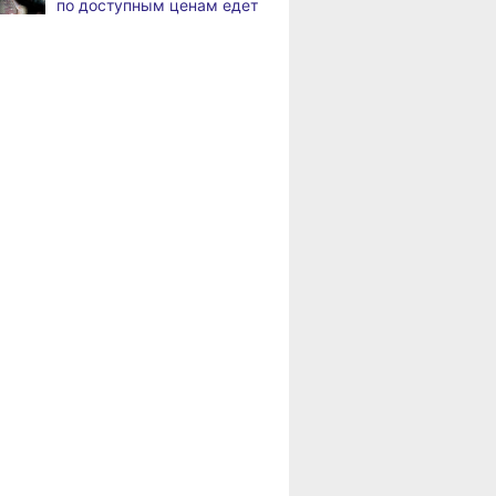
по доступным ценам едет
твенный
появится «умная»
высоко оцени
по документообороту
в районы Хабаровского
т наносят
спортивная площадка
спортивную
и сопровождению продаж
края
для туристов
инфраструкту
й
Хабаровского
«Раскладушки» и «книжки»
,
Пенсионерам
а
стали чаще выбирать
Хабаровского края
пользователи
положена доплата
за иждивенцев
Магнитные бури,
,
а
радиационный фон и пробки
в Хабаровске 6 августа
Какой сегодня день:
,
а
Всемирный день борьбы
за запрещение ядерного
оружия