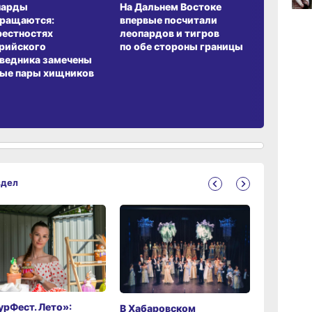
парды
На Дальнем Востоке
Пионовый
07.0
вращаются:
впервые посчитали
хабаровч
рестностях
леопардов и тигров
Воронкев
рийского
по обе стороны границы
ведника замечены
ые пары хищников
07.0
здел
рФест. Лето»:
Хабаров
В Хабаровском