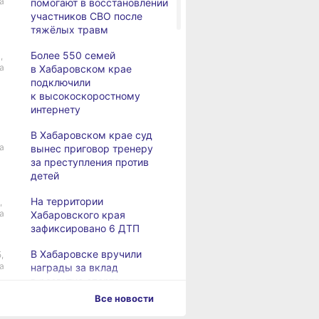
а
помогают в восстановлении
участников СВО после
тяжёлых травм
Более 550 семей
,
а
в Хабаровском крае
подключили
к высокоскоростному
интернету
В Хабаровском крае суд
а
вынес приговор тренеру
за преступления против
детей
На территории
,
а
Хабаровского края
зафиксировано 6 ДТП
В Хабаровске вручили
,
а
награды за вклад
в развитие спорта
Все новости
Хабаровск готовится
,
а