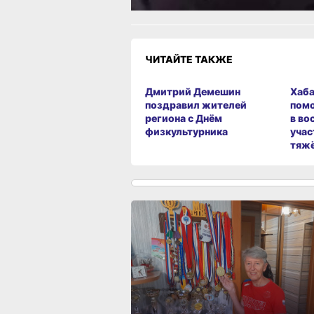
ЧИТАЙТЕ ТАКЖЕ
Дмитрий Демешин
Хаба
поздравил жителей
пом
региона с Днём
в во
физкультурника
учас
тяж