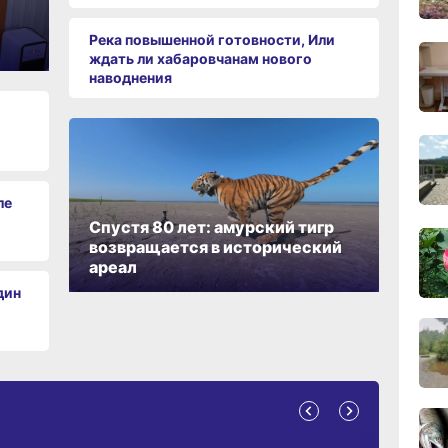
вчер
Река повышенной готовности, Или
07.0
ждать ли хабаровчанам нового
наводнения
07.0
ле
07.0
Спустя 80 лет: амурский тигр
возвращается в исторический
ареал
дин
07.0
07.0
А ОБИТАНИЯ
СРЕДА ОБИТАНИЯ
ЗЕМЛЯКИ