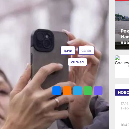
сивах
о
ОПУБЛИКОВАНО
09 апреля 2026 г., 15:04
связь
Рек
Или
ТЕГИ
елком Ванино
нов
ли доступ к мобильной
дачи
связь
еры федерального
зовую станцию,
сигнал
товариществах
гих пользоваться
транспортный узел
ПОДЕЛИТЬСЯ
а берегу Татарского
 около 16 тысяч
НОВ
стных жителей
краине поселка.
17:16
елеком-объект
вчер
чивый LTE-сигнал
тки, а также
им. Обеспечить
16:42