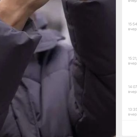
годаря широкому углу
вчер
орасположению мачты
ненты оператора могут
сами, системами
ектронной почтой.
15:54
вчер
то для комфортного
ь стабильный
ики показывают,
аровского края растет
ываются от своих
и Ванино смогут
15:21,
вчер
овершать звонки
оего урожая прямо
егаФона в Хабаровском
14:07
вчер
баровского края
13:35
с.Дзен
и
МАКС
вчер
л?
рустно
Злость
12:54
вчер