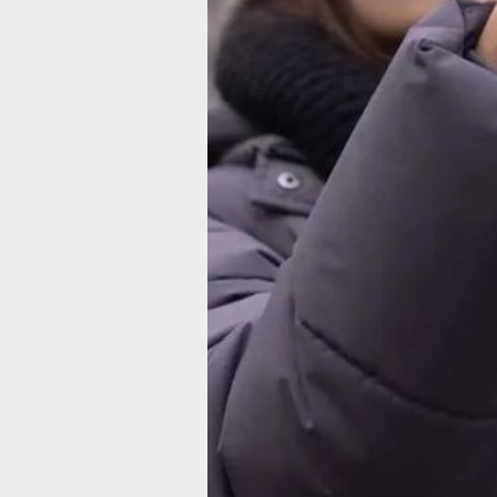
большую зону покрытия удалось бла
охвата антенн и оптимальному мест
для оборудования связи. Теперь або
комфортно пользоваться видеосерви
«умного дома», мессенджерами и эл
«Дачный участок сегодня — это мес
загородного отдыха, где важно имет
мобильный интернет. Данные аналит
что весной в садовых обществах Хаб
мобильный трафик, дачники не отказ
цифровых привычек. Теперь и жител
использовать мобильный интернет, с
и отправлять близким фотографии св
с грядки», — рассказал директор М
крае Илья Челышев.
В ТЕМУ:
Вдохновение на грядках: дачницы Ха
делятся опытом и советами
Читайте нас в соцсетях:
ВКонтакте
,
Одноклассники,
Телеграм
или
Яндек
Как вам материа
Огонь!
Супер
Удивило
Г
Разочарование