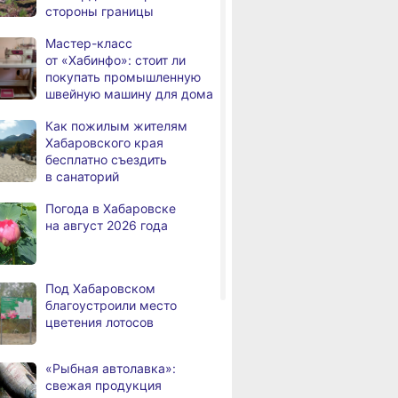
стороны границы
а
Всемирный день кошек
Мастер-класс
В сёлах Хабаровского края
8.2026
от «Хабинфо»: стоит ли
создают новые
покупать промышленную
пространства
швейную машину для дома
Арт‑объекты и спортивные
8.2026
Как пожилым жителям
площадки станут частью
Хабаровского края
обновлённого сквера
бесплатно съездить
в Хабаровске
в санаторий
В районе имени Лазо
8.2026
Погода в Хабаровске
заканчивают ремонт дороги
на август 2026 года
Переяславка — Аргунское
Тысячи жителей
8.2026
Хабаровского края
Под Хабаровском
переедут в новые квартиры
благоустроили место
в 2026 году
цветения лотосов
Дмитрий Демешин наградил
8.2026
лучших представителей
«Рыбная автолавка»:
строительной отрасли
свежая продукция
ВИТРИНА
ЛЬГОТЫ И ПЕНСИ