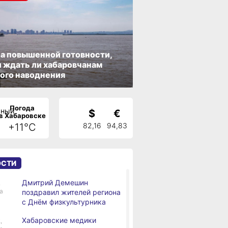
а повышенной готовности,
 ждать ли хабаровчанам
ого наводнения
Погода
$
€
в Хабаровске
+11°C
82,16
94,83
ОСТИ
Дмитрий Демешин
,
а
поздравил жителей региона
с Днём физкультурника
Хабаровские медики
,