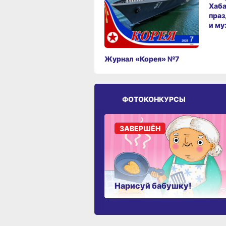
Хаба
праз
и му
Журнал «Корея» №7
ФОТОКОНКУРСЫ
ЗАВЕРШЁН
Нарисуй бабушку!