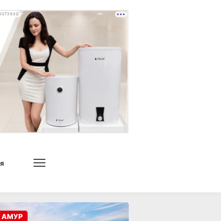
4073930
я
 АМУР