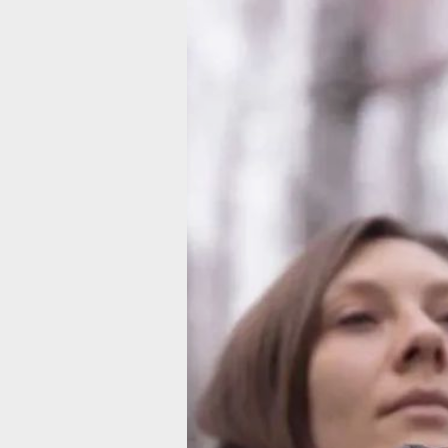
В дачных мас
рядом с Ванин
появилась 4G-
Фото:
ПАО «МегаФон»
Садовые товарищества рядом с пос
в Хабаровском крае впервые получи
связи четвертого поколения. Инжен
оператора связи запустили здесь ба
что позволило дачникам в садовых 
«Рассвет», «Восход», «Сокол» и дру
стабильным мобильным интернетом.
Рабочий поселок Ванино — крупный 
Хабаровского края, расположенный н
пролива. Здесь постоянно проживает
человек. Дачные участки многих ме
расположены в нескольких СНТ на о
Специалисты оператора построили т
на территории СНТ «Рассвет». Устой
покрывает близлежащие дачные учас
автомобильную дорогу, ведущую к н