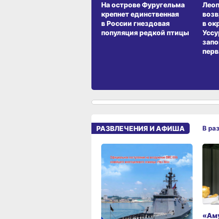
На острове Фуругельма
Лео
крепнет единственная
воз
в России гнездовая
в ок
популяция редкой птицы
Уссу
запо
перв
РАЗВЛЕЧЕНИЯ И АФИША
В ра
«Аму