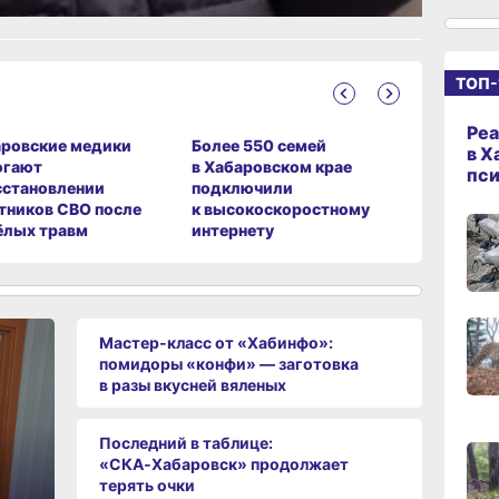
12:03
вчер
ТОП-
Реа
ровские медики
Более 550 семей
В Хабаро
11:21,
в Х
вчер
огают
в Хабаровском крае
вынес пр
пс
сстановлении
подключили
за прест
тников СВО после
к высокоскоростному
детей
10:29
ёлых травм
интернету
вчер
09:4
Мастер-класс от «Хабинфо»:
вчер
помидоры «конфи» — заготовка
в разы вкусней вяленых
09:2
вчер
Последний в таблице:
«СКА‑Хабаровск» продолжает
терять очки
08:02