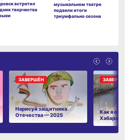
ровск встретил
музыкаль
музыкальном театре
дник творчества
завершил
подвели итоги
зыки
мировой 
триумфально сезона
ЗАВЕРШЁН
ЗАВЕРШЁН
Нарисуй защитника
Как я отдыхаю 
Отечества — 2025
Хабаровском к