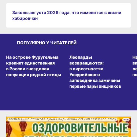
Законы августа 2026 года: что изменится в жизни
хабаровчан
ПОПУЛЯРНО У ЧИТАТЕЛЕЙ
СРЕДА ОБИТАНИЯ
СРЕДА ОБИТАНИЯ
СР
На острове Фуругельма
Леопарды
Н
крепнет единственная
возвращаются:
в
в России гнездовая
в окрестностях
л
популяция редкой птицы
Уссурийского
п
заповедника замечены
первые пары хищников
РЕКЛАМА • ИП СТУЧКОВА ДИАНА ВАДИМОВНА ОГРНИП 325253600107053