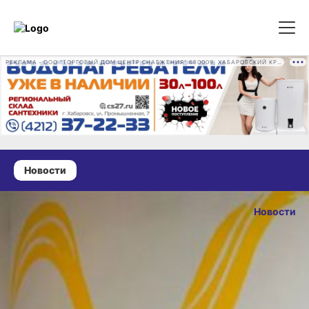
РЕКЛАМА • ООО "ТОРГОВЫЙ ДОМ ЦЕНТР СНАБЖЕНИЯ" 680009, ХАБАРОВСКИЙ КРАЙ, ГОРОД ХАБАРОВСК, ПРОМЫШЛЕННАЯ УЛ., Д. 7 ОГРН 1162724073930
Новости
07 апреля 2026 г., 15:52
В Хабаровском
Новости
крае 17 апреля
ОПУБЛИКОВАН
стартует
07 апреля 2026 г., 
ярмарка
трудоустройства