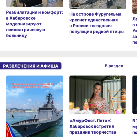
Реабилитация и комфорт:
На острове Фуругельма
в Хабаровске
Л
крепнет единственная
модернизируют
в
в России гнездовая
психиатрическую
У
популяция редкой птицы
больницу
з
п
РАЗВЛЕЧЕНИЯ И АФИША
В раздел
«АмурФест. Лето»:
В
Хабаровск встретил
м
праздник творчества
п