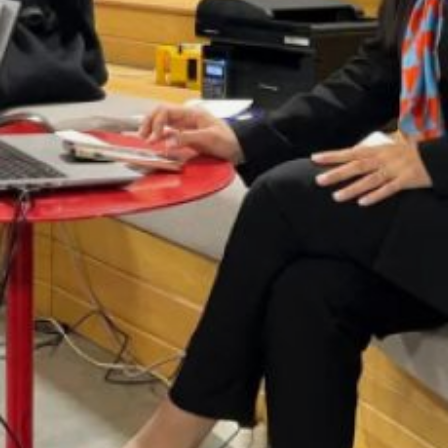
предложат соискателям выбор
рабочих мест: от позиций
начального уровня
до должностей, требующих
высокой квалификации.
Карьерные консультанты
помогут участникам определить
наиболее перспективные
направления
для трудоустройства и наметить
чёткий план профессионального
развития.
Программа ярмарки
не ограничится выставкой
вакансий: гости смогут посетить
тематические мастер‑классы
и практические тренинги
по вопросам трудоустройства
и карьерного продвижения. По
информации комитета по труду
и занятости населения
правительства края, отдельный
блок мероприятий ориентирован
на студентов и выпускников,