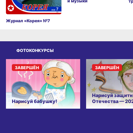
и музыки
т
Журнал «Корея» №7
ФОТОКОНКУРСЫ
ЗАВЕРШЁН
ЗАВЕРШЁН
Нарисуй защитн
Нарисуй бабушку!
Отечества — 20