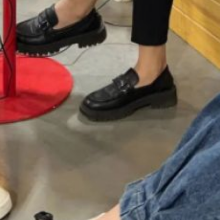
стоящих на пороге выбора
профессии: эксперты
расскажут им
о востребованных
образовательных направлениях
и перспективах на рынке труда.
Отметим, что в прошлом году
благодаря региональному
и федеральному этапу ярмарки
трудоустройства работу нашли
более 500 жителей региона.
В ТЕМУ:
«Хочу остаться жить здесь»:
как господдержка помогает
найти работу в Хабаровском
крае
Читайте нас в соцсетях:
ВКонтакте
,
Одноклассники,
Телеграм
или
Яндекс.Дзен
и
МАКС
Как вам материал?
Огонь!
Супер
Удивило
Грустно