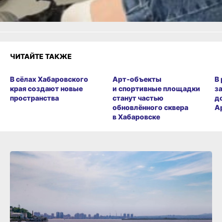
Злость
Разочарование
ЧИТАЙТЕ ТАКЖЕ
В сёлах Хабаровского
Арт‑объекты
В
края создают новые
и спортивные площадки
з
пространства
станут частью
д
обновлённого сквера
А
в Хабаровске