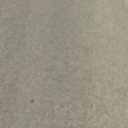
прочность основания
и продлевает срок
службы трассы.
Финальное покрытие
выполнят из щебеночно-
мастичного
асфальтобетона,
а разметку нанесут
краской
со световозвращающими
элементами
для повышения
безопасности в тёмное
время суток.
В ТЕМУ:
В Хабаровске вводят
весенние ограничения
для большегрузов
Читайте нас в соцсетях:
ВКонтакте
,
Одноклассники,
Телеграм
или
Яндекс.Дзен
и
МАКС
Как вам материал?