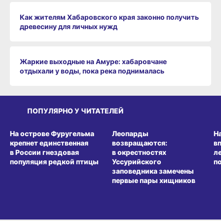
Как жителям Хабаровского края законно получить
древесину для личных нужд
Жаркие выходные на Амуре: хабаровчане
отдыхали у воды, пока река поднималась
ПОПУЛЯРНО У ЧИТАТЕЛЕЙ
СРЕДА ОБИТАНИЯ
СРЕДА ОБИТАНИЯ
СР
На острове Фуругельма
Леопарды
Н
крепнет единственная
возвращаются:
в
в России гнездовая
в окрестностях
л
популяция редкой птицы
Уссурийского
п
заповедника замечены
первые пары хищников