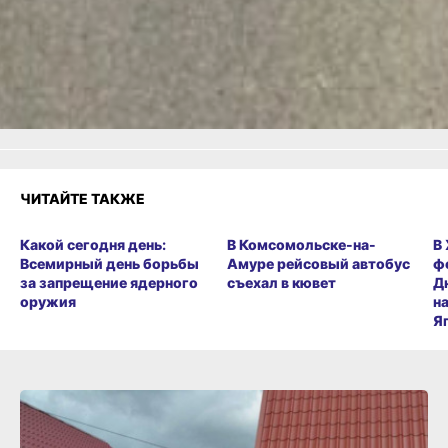
Огонь!
Супер
1
Удивило
Грустно
Злость
Разочарование
ЧИТАЙТЕ ТАКЖЕ
Какой сегодня день:
В Комсомольске-на-
В
Всемирный день борьбы
Амуре рейсовый автобус
ф
за запрещение ядерного
съехал в кювет
Д
оружия
н
Я