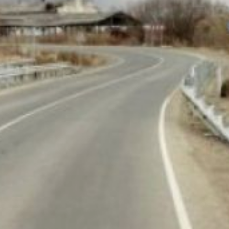
краевого правительства.
Проект получил
следующее
финансирование:
из общего объёма в 543,6
млн рублей федеральный
центр выделил 527,2 млн
рублей. Дорога имеет
стратегическое значение,
так как примыкает
к федеральной трассе
А-376 «Хабаровск —
Комсомольск-на-Амуре».
Работы инициированы
после обращения жителей
села к губернатору
Дмитрию Демешину.
Объект был включен
в региональный «Атлас
проблемных объектов»
(Атлас27). Реализация
проекта позволит
обеспечить комфортный