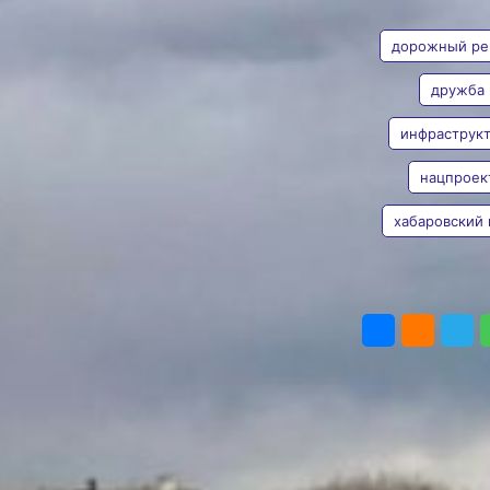
АВТОР
ТЕГИ
километров
трассы к селу
дорожный ре
Дружба
дружба
На реконструкцию дороги
инфраструкт
выделено более
Анна Лесив
полумиллиарда рублей
Фото:
Пресс-служба
нацпроек
министерства транспорта
и дорожного хозяйства
хабаровский 
Хабаровского края
В Хабаровском крае
в рамках президентского
ПОДЕЛИТЬ
национального проекта
«Инфраструктура
для жизни» стартует
капитальный ремонт
подъездного пути к селу
Дружба. Общая
протяжённость
обновлённого участка
составит более 14 км,
сообщает пресс-служба