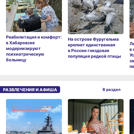
Реабилитация и комфорт:
На острове Фуругельма
в Хабаровске
Л
крепнет единственная
модернизируют
в
в России гнездовая
психиатрическую
У
популяция редкой птицы
больницу
з
п
РАЗВЛЕЧЕНИЯ И АФИША
В раздел