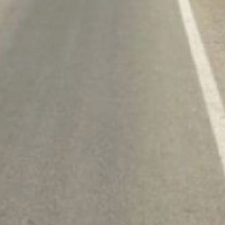
и безопасный въезд
в населённый пункт с двух
сторон: как с федеральной
магистрали, так и со
стороны села
Некрасовка.
Ранее, в 2023 году, уже
был отремонтирован
девятикилометровый
участок, обеспечивающий
доступ к ключевым
социальным объектам —
школе, амбулатории
и Дому культуры.
Технологической
особенностью нового
этапа станет
использование метода
холодного ресайклинга.
Данная технология
предполагает переработку
старого дорожного
полотна на месте,
что значительно повышает