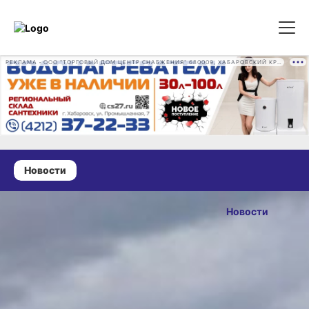
РЕКЛАМА • ООО "ТОРГОВЫЙ ДОМ ЦЕНТР СНАБЖЕНИЯ" 680009, ХАБАРОВСКИЙ КРАЙ, ГОРОД ХАБАРОВСК, ПРОМЫШЛЕННАЯ УЛ., Д. 7 ОГРН 1162724073930
Новости
25 марта 2026 г., 15:35
Дмитрий
Новости
Демешин
ОПУБЛИКОВАНО
распорядился
25 марта 2026 г., 15:35
к концу года
обновить 14