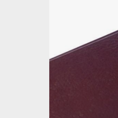
Прокуратура
вернула жиль
и полмиллион
рублей
обманутой
хабаровчанке
Владельцем мошеннического счёта
оказался житель Кемеровской облас
Фото:
pxhere.com
В Хабаровске суды двух инстанций
признали недействительным договор
залога квартиры, заключённый 75-ле
местной жительницей под влиянием
мошенников, сообщает пресс-служб
регионального надзорного ведомства
декабре 2023 года женщина оформи
кредит на сумму более 600 тысяч р