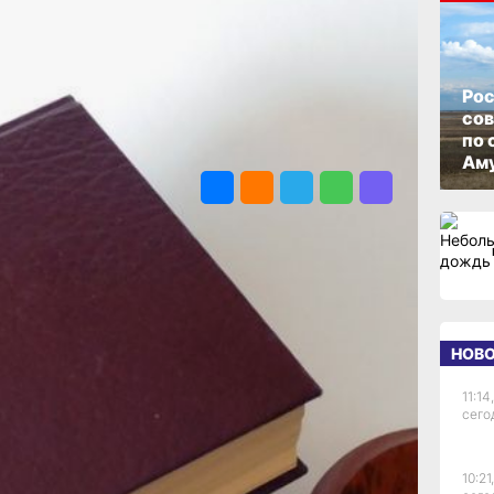
ё
ОПУБЛИКОВАНО
16 марта 2026 г., 12:12
а
Рос
со
по 
АВТОР
ПОДЕЛИТЬСЯ
Аму
Анна Лесив
ти
НОВ
тней
11:14,
сего
а
. В
ла
10:21,
ублей