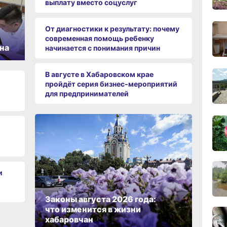
выплату вместо соцуслуг
14:22
вчер
От диагностики к результату: почему
современная помощь ребенку
на
начинается с понимания причин
13:4
вчер
В августе в Хабаровском крае
пройдёт серия бизнес‑мероприятий
для предпринимателей
13:06
вчер
12:19
и
вчер
Законы августа 2026 года:
11:43
что изменится в жизни
вчер
хабаровчан