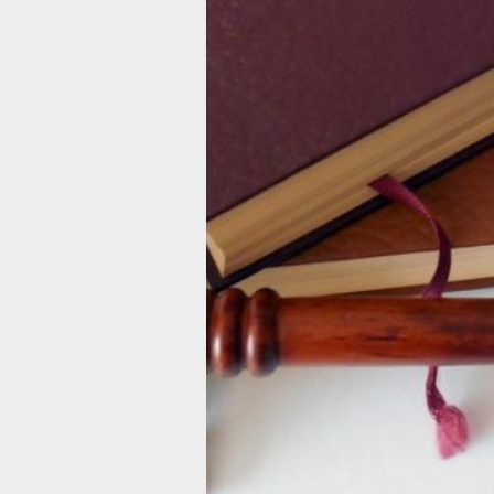
под залог единственного жилья
и перевела средства на счёт третьег
лица.
Прокурор Железнодорожного район
подал встречный иск к банку, указав
что в силу возраста и состояния здо
пенсионерка не могла в полной мере
осознать условия договора. Суд вста
на сторону женщины, сохранив за не
право собственности на квартиру.
Дополнительно прокуратура инициир
процесс в Кемеровской области прот
владельца счёта, на который поступ
деньги. Суд удовлетворил требовани
о взыскании с него более 500 тысяч
рублей в качестве неосновательного
обогащения в пользу потерпевшей.
В ТЕМУ:
Пенсионерка из Хабаровского края
потеряла миллион в результате
мошенничества
Читайте нас в соцсетях:
ВКонтакте
,
Одноклассники,
Телеграм
или