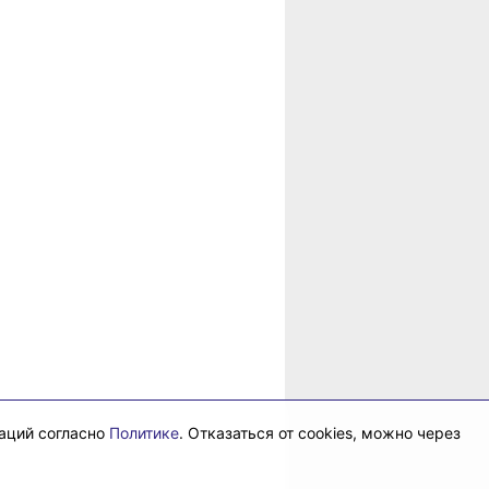
в
рае
даций согласно
Политике
. Отказаться от cookies, можно через