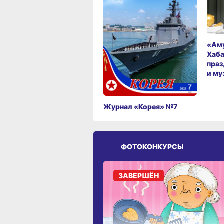
«Аму
Хаба
праз
и му
Журнал «Корея» №7
ФОТОКОНКУРСЫ
ЗАВЕРШЁН