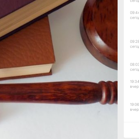
сего
о
09:4
сего
а
,
ровья
09:28
л
сего
й
овала
08:0
ив
сего
или
е
19:34
вчер
19:06
вчер
18:23
вчер