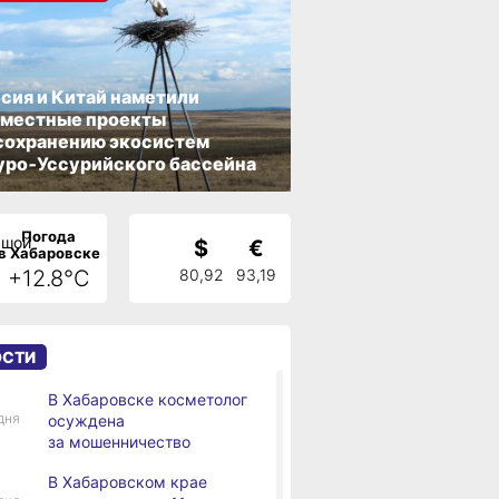
сия и Китай наметили
вместные проекты
сохранению экосистем
ро‑Уссурийского бассейна
Погода
$
€
в Хабаровске
+12.8°C
80,92
93,19
ОСТИ
В Хабаровске косметолог
дня
осуждена
за мошенничество
В Хабаровском крае