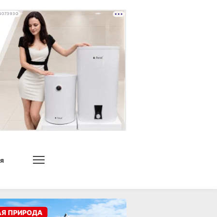
4073930
я
АЯ ПРИРОДА