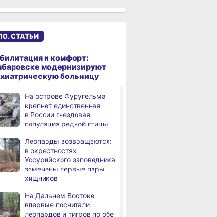
ремонтируют кровлю Дома
культуры
В Хабаровске
10. СТАТЬИ
,
а
на общественный транспорт
наносят слоганы
билитация и комфорт:
для туристов и жителей
абаровске модернизируют
ихиатрическую больницу
В Николаевске-на-Амуре
,
а
появится «умная»
На острове Фуругельма
спортивная площадка
крепнет единственная
в России гнездовая
е бури,
Какой сегодня день: День
В вузы Хабар
Федеральный эксперт
популяция редкой птицы
онный фон
маяка
края в этом г
а
высоко оценил спортивную
в Хабаровске 7
свыше 100 ты
инфраструктуру
Леопарды возвращаются:
заявлений
Хабаровского края
в окрестностях
Уссурийского заповедника
Дебаркадеры с памятными
,
замечены первые пары
а
именами начали строить
хищников
в Хабаровском крае
На Дальнем Востоке
Эпидобстановка
,
впервые посчитали
а
в Хабаровском крае
леопардов и тигров по обе
стабильная