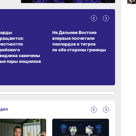
11:09
вчер
А ОБИТАНИЯ
СРЕДА ОБИТАНИЯ
ЗЕМЛЯКИ
парды
На Дальнем Востоке
Пионовый
вращаются:
впервые посчитали
хабаровч
10:33
вчер
рестностях
леопардов и тигров
Воронкев
рийского
по обе стороны границы
ведника замечены
ые пары хищников
здел