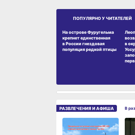
ПОПУЛЯРНО У ЧИТАТЕЛЕЙ
СРЕДА ОБИТАНИЯ
СРЕД
На острове Фуругельма
Лео
крепнет единственная
воз
в России гнездовая
в ок
популяция редкой птицы
Уссу
запо
перв
РАЗВЛЕЧЕНИЯ И АФИША
В ра