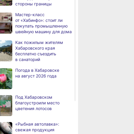
стороны границы
В Хабаровском крае
,
Мастер-класс
а
высокотехнологичную
от «Хабинфо»: стоит ли
помощь получили более
покупать промышленную
12,5 тысячи человек
швейную машину для дома
Уровень Амура
3,
Как пожилым жителям
а
у Хабаровска достиг 423
Хабаровского края
см, вода продолжает
бесплатно съездить
подниматься
в санаторий
В администрации
,
Погода в Хабаровске
а
Хабаровска обсудили
на август 2026 года
использование средств
туристического налога
на благоустройство
Под Хабаровском
За сутки в Хабаровском
,
благоустроили место
а
крае в 4 ДТП пострадали 10
цветения лотосов
человек
В Хабаровске из горящей
,
«Рыбная автолавка»:
а
квартиры на Чехова
свежая продукция
эвакуировали 6 человек