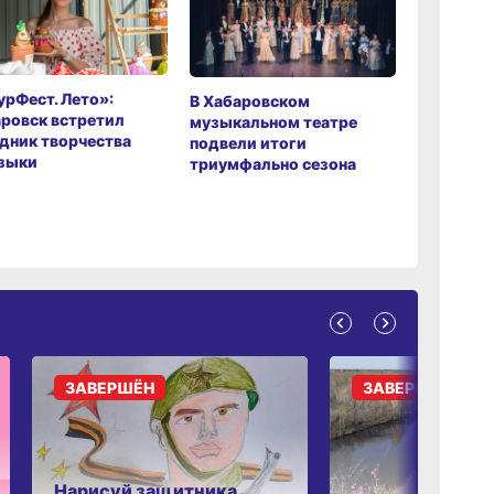
рФест. Лето»:
Хабаров
В Хабаровском
ровск встретил
музыкаль
музыкальном театре
дник творчества
завершил
подвели итоги
зыки
мировой 
триумфально сезона
ЗАВЕРШЁН
ЗАВЕРШЁН
Нарисуй защитника