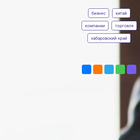
ТЕГИ
поставщиков
бизнес
китай
Фото:
pxhere.com
Компании малого и среднего
бизнеса в Хабаровском крае
компании
торговля
теперь могут пользоваться новой
базой данных китайских
хабаровский край
поставщиков. Такой сервис
запустил ВТБ. Платформа даёт
возможность бесплатно искать
ПОДЕЛИТЬСЯ
потенциальных партнёров в КНР
для налаживания деловых
связей.
База уже содержит информацию
более чем о 500 проверенных
предприятиях Китая. Информация
в базе регулярно пополняется,
обновления поступают
ежедневно. Основой
для платформы стали данные,
собранные филиалом банка
в Шанхае. Эксперты
зафиксировали заметный рост
деловой активности