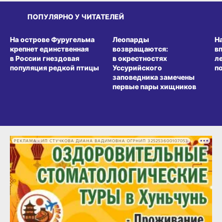
ПОПУЛЯРНО У ЧИТАТЕЛЕЙ
СРЕДА ОБИТАНИЯ
СРЕДА ОБИТАНИЯ
СР
На острове Фуругельма
Леопарды
Н
крепнет единственная
возвращаются:
в
в России гнездовая
в окрестностях
л
популяция редкой птицы
Уссурийского
п
заповедника замечены
первые пары хищников
РЕКЛАМА • ИП СТУЧКОВА ДИАНА ВАДИМОВНА ОГРНИП 325253600107053