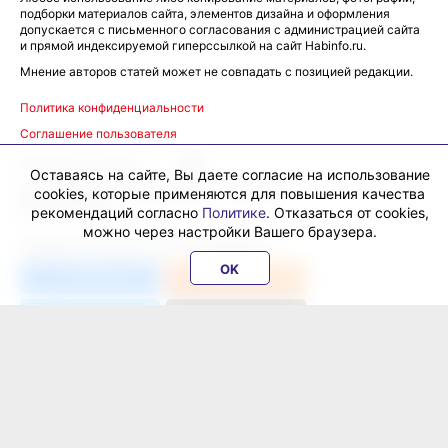
подборки материалов сайта, элементов дизайна и оформления
допускается с письменного согласования с администрацией сайта
и прямой индексируемой гиперссылкой на сайт Habinfo.ru.
Мнение авторов статей может не совпадать с позицией редакции.
Политика конфиденциальности
Соглашение пользователя
Подписка на новости:
RSS
Оставаясь на сайте, Вы даете согласие на использование
Данные погоды предоставляются сервисом
cookies, которые применяются для повышения качества
рекомендаций согласно
Политике
. Отказаться от cookies,
можно через настройки Вашего браузера.
ХабИнфо в соцсетях и мессенджерах:
OK
ВКонтакте
Одноклассники
Телеграм
Перейти в
Дзен
© Все права защищены — интернет-журнал «ХабИнфо»,
2026.
16+
Свидетельство о регистрации СМИ ЭЛ № ФС 77 - 69466 от 25
апреля 2017 г., выдано Федеральной службой по надзору в