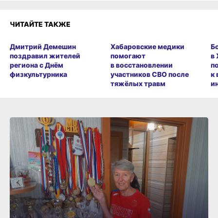
ЧИТАЙТЕ ТАКЖЕ
Дмитрий Демешин
Хабаровские медики
Б
поздравил жителей
помогают
в
региона с Днём
в восстановлении
п
физкультурника
участников СВО после
к
тяжёлых травм
и