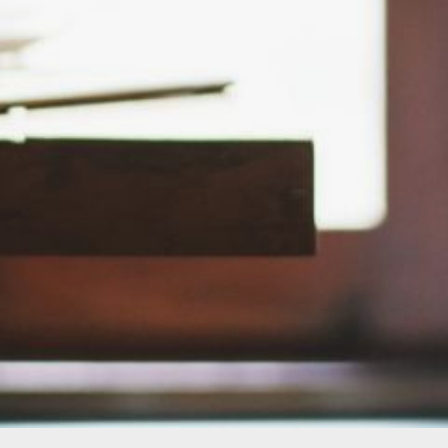
платформа призвана упростить
процесс поиска поставщиков
и укрепить
торгово‑экономические связи
между Россией и Китаем, сделав
сотрудничество более
прозрачным и удобным
для малого и среднего бизнеса.
В ТЕМУ:
На Большом Уссурийском
острове создадут агрокластер
и технопарк
Читайте нас в соцсетях:
ВКонтакте
,
Одноклассники,
Телеграм
или
Яндекс.Дзен
и
МАКС
Как вам материал?
Огонь!
Супер
Удивило
Грустно
Злость
Разочарование
1