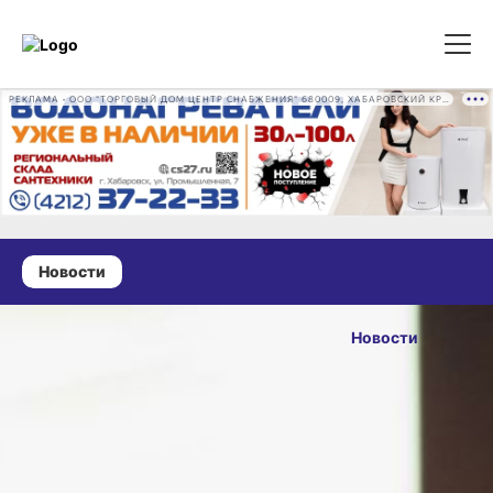
РЕКЛАМА • ООО "ТОРГОВЫЙ ДОМ ЦЕНТР СНАБЖЕНИЯ" 680009, ХАБАРОВСКИЙ КРАЙ, ГОРОД ХАБАРОВСК, ПРОМЫШЛЕННАЯ УЛ., Д. 7 ОГРН 1162724073930
Новости
12 марта 2026 г., 14:32
В Хабаровском
Новости
крае
ОПУБЛИКОВАНО
предприниматели
12 марта 2026 г., 14:32
получили доступ
к базе китайских