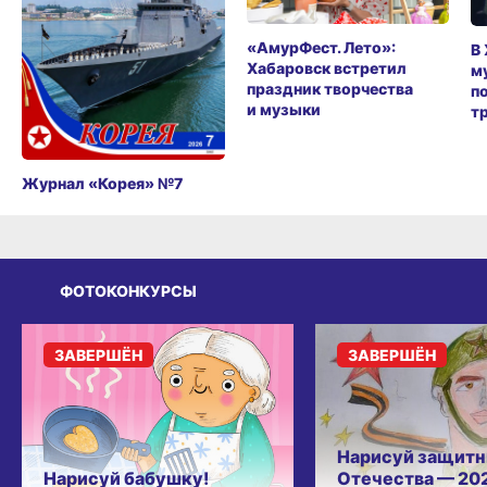
«АмурФест. Лето»:
В
Хабаровск встретил
м
праздник творчества
п
и музыки
т
Журнал «Корея» №7
ФОТОКОНКУРСЫ
ЗАВЕРШЁН
ЗАВЕРШЁН
Нарисуй защитн
Нарисуй бабушку!
Отечества — 20