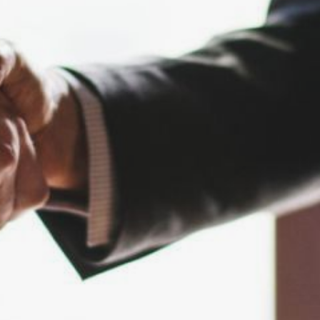
между странами.
Согласно внутренним данным
банка, портфель контрактов
с партнёрами из КНР увеличился
на 82 %, а количество открытых
валютных счетов в юанях
выросло на 49 %.
Старший вице‑президент,
руководитель департамента
анализа, координации
и продуктового развития ВТБ
Юлия Копытова отметила, что в
нынешних экономических
условиях поиск надёжного
партнёра в Китае одна
из ключевых задач
для российских
предпринимателей.
По её словам, собственная
инфраструктура и клиентская
база банка в КНР позволяют
эффективно помогать бизнесу
в решении этой задачи. Новая