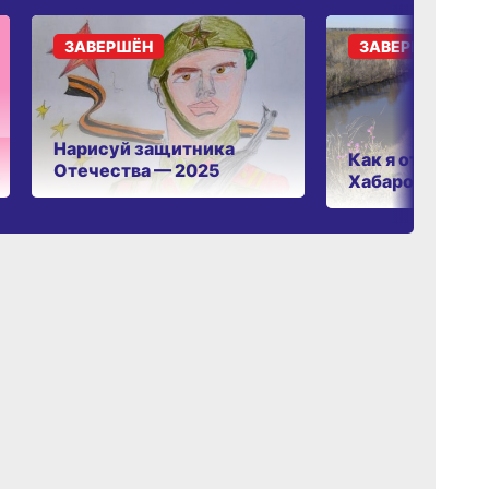
ЗАВЕРШЁН
ЗАВЕРШЁН
Нарисуй защитника
Как я отдыхаю 
Отечества — 2025
Хабаровском к