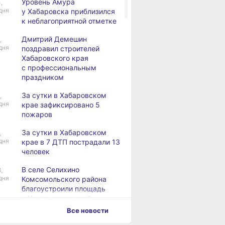
Уровень Амура
,
дня
у Хабаровска приблизился
к неблагоприятной отметке
Дмитрий Демешин
,
дня
поздравил строителей
Хабаровского края
с профессиональным
праздником
За сутки в Хабаровском
,
дня
крае зафиксировано 5
пожаров
За сутки в Хабаровском
,
дня
крае в 7 ДТП пострадали 13
человек
В селе Селихино
,
дня
Комсомольского района
благоустроили площадь
и Центр славянской
культуры
Все новости