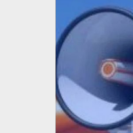
В начале март
в Хабаровске
пройдёт
масштабная
проверка сир
Сигнал будет звучать в течении пяти
Фото:
Пресс-служба администрации
Хабаровска
В Хабаровске запланирована компле
проверка готовности систем оповещ
населения, которая начнётся 4 марта
в 10:30, сообщает пресс-служба
городской администрации.
Подготовительный этап включает
предварительное информирование
через теле— и радиовещательные
компании. Основная фаза испытаний
стартует в 10:40, когда по всему гор