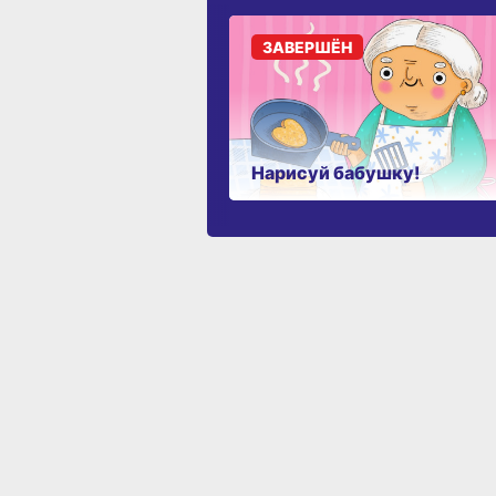
ЗАВЕРШЁН
Нарисуй бабушку!