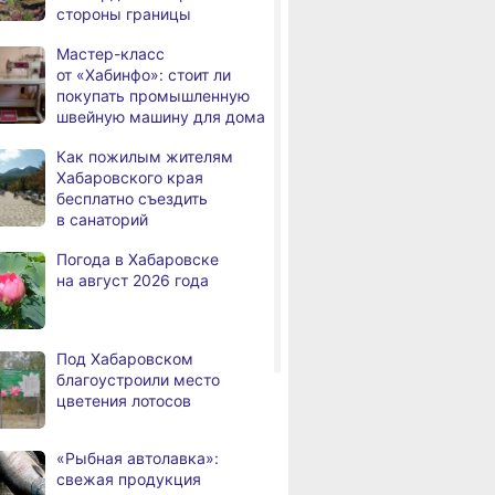
стороны границы
за преступления против
детей
Мастер-класс
от «Хабинфо»: стоит ли
На территории
,
покупать промышленную
а
Хабаровского края
швейную машину для дома
зафиксировано 6 ДТП
Как пожилым жителям
В Хабаровске вручили
,
Хабаровского края
а
награды за вклад
бесплатно съездить
в развитие спорта
в санаторий
Хабаровск готовится
,
Погода в Хабаровске
а
к подъёму воды в Амуре
на август 2026 года
Суд рассмотрит дело
,
а
жителя Ульчского района
о незаконном хранении
Под Хабаровском
калуги
благоустроили место
цветения лотосов
В Хабаровском крае
а
потушили за сутки 9
возгораний
«Рыбная автолавка»:
свежая продукция
Горнодобывающая отрасль
,