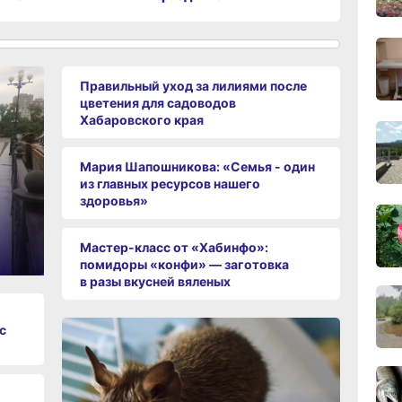
14:07
вчер
Правильный уход за лилиями после
цветения для садоводов
Хабаровского края
13:35
вчер
Мария Шапошникова: «Семья - один
из главных ресурсов нашего
здоровья»
12:54
вчер
Мастер-класс от «Хабинфо»:
12:03
помидоры «конфи» — заготовка
вчер
в разы вкусней вяленых
с
11:21,
вчер
10:29