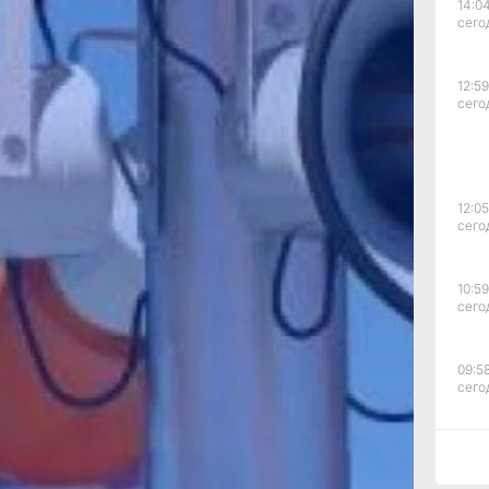
14:04
сего
12:59
сего
е
ания
фире
лиала
12:05
ов
сего
-1)
кой.
10:59
ния
сего
айной
ся
09:58
оров
сего
тся
не