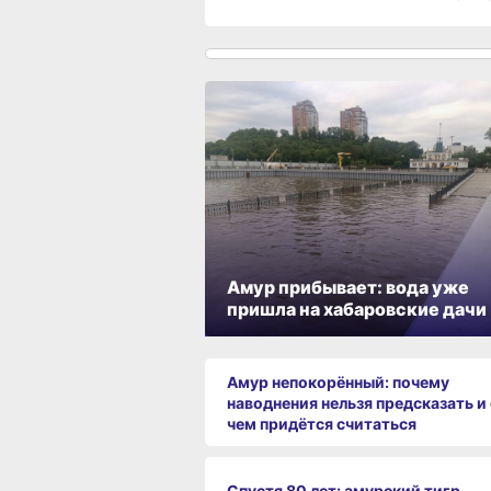
Амур прибывает: вода уже
пришла на хабаровские дачи
Амур непокорённый: почему
наводнения нельзя предсказать и 
чем придётся считаться
Спустя 80 лет: амурский тигр