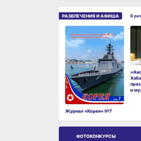
РАЗВЛЕЧЕНИЯ И АФИША
В ра
«Аму
Хаба
праз
и му
Журнал «Корея» №7
ФОТОКОНКУРСЫ