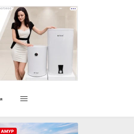
4073930
я
 АМУР