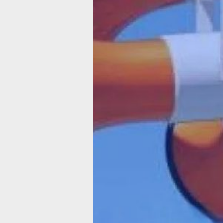
будут запущены электросирены
с непрерывным звучанием,
что соответствует единому сигналу
«Внимание всем!».
Во время звучания сирен жителям
необходимо включить телевизионны
или радиоприемники для прослушив
экстренного сообщения. В 10:40 в э
пройдёт трансляция о проведении
проверки, а в 10:43 специалисты фи
РТРС произведут замещение сигнал
каналов первого мультиплекса (РТРС
специальной информационной застав
Данные меры позволяют отработать
алгоритм оперативного информирова
граждан в случае реальной чрезвыч
ситуации.
Контрольные мероприятия завершат
в 10:46 итоговым объявлением дикт
о плановом окончании проверки.
Администрация Хабаровска обращае
к жителям и гостям краевой столицы
с просьбой сохранять спокойствие и 
предпринимать никаких действий