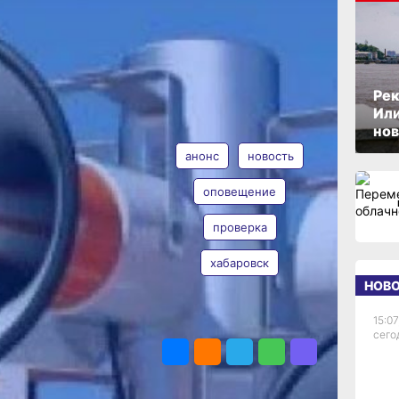
а
ОПУБЛИКОВАНО
20 февраля 2026 г., 13:01
Рек
Или
АВТОР
ТЕГИ
нов
ен
анонс
новость
 минут
оповещение
проверка
Анна Лесив
ксная
ения
хабаровск
НОВ
15:07
ПОДЕЛИТЬСЯ
сего
оду