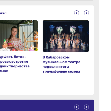
здел
рФест. Лето»:
Хабаров
В Хабаровском
ровск встретил
музыкаль
музыкальном театре
дник творчества
завершил
подвели итоги
зыки
мировой 
триумфально сезона