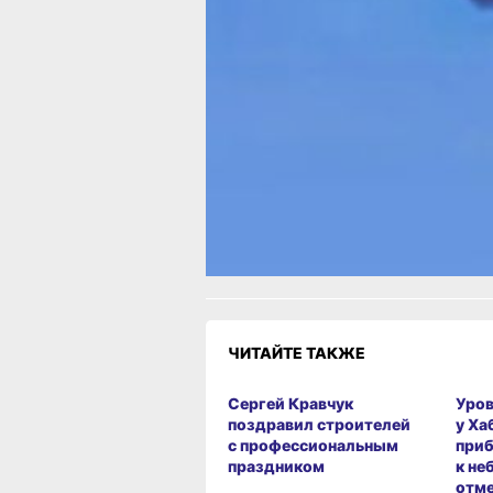
при включении звуковых сигналов.
В ТЕМУ:
В Хабаровском крае открыли новую
переправу через Амур
Читайте нас в соцсетях:
ВКонтакте
,
Одноклассники,
Телеграм
или
Яндекс.Дзен
и
МАКС
Как вам материал?
Огонь!
Супер
Удивило
1
1
Грустно
Злость
Разочаров
ЧИТАЙТЕ ТАКЖЕ
Сергей Кравчук
Уров
поздравил строителей
у Ха
с профессиональным
при
праздником
к не
отме