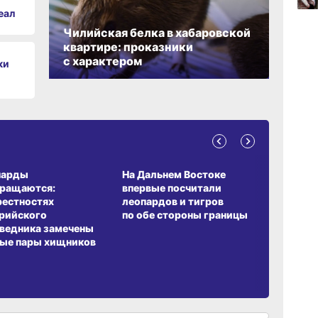
вчер
еал
Чилийская белка в хабаровской
квартире: проказники
с характером
ки
09:4
вчер
09:2
вчер
А ОБИТАНИЯ
СРЕДА ОБИТАНИЯ
ЗЕМЛЯКИ
парды
На Дальнем Востоке
Пионовый
вращаются:
впервые посчитали
хабаровч
рестностях
леопардов и тигров
Воронкев
рийского
по обе стороны границы
ведника замечены
ые пары хищников