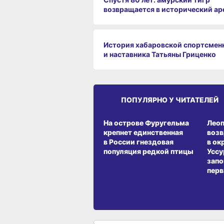
возвращается в исторический ар
История хабаровской спортсмен
и наставника Татьяны Гриценко
ПОПУЛЯРНО У ЧИТАТЕЛЕЙ
СРЕДА ОБИТАНИЯ
СРЕД
На острове Фуругельма
Лео
крепнет единственная
воз
в России гнездовая
в ок
популяция редкой птицы
Уссу
запо
перв