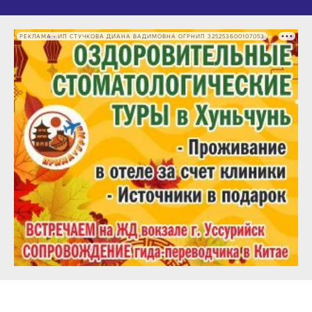
РЕКЛАМА • ИП СТУЧКОВА ДИАНА ВАДИМОВНА ОГРНИП 325253600107053