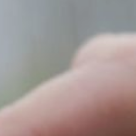
полугодия — почти три дня,
годом ранее — чуть более пяти
суток.
Хакеры сократили время
агрессии, но увеличили другие
параметры: средняя мощность
атаки по ёмкости (Gbps)
возросла на 18%, при этом
рекорд прошлого года
повторился и в этом — 710
Gbps.
Существенно возросли
и показатели скорости. Если
ранее злоумышленники
пытались проводить медленные
атаки, чтобы сделать
их похожими на обычный поток
трафика, то теперь сделали
ставку на скорость: средний
показатель вырос на 39%,
а самая мощная атака
на клиентов
оператора
удвоилась и составила 72 210