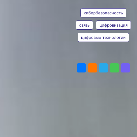
ТЕГИ
зафиксировали изменения
в проведении атак хакерами.
кибербезопасность
Несмотря на снижение почти
в полтора раза количества
связь
цифровизация
зафиксированных случаев
в первом полугодии
относительно аналогичного
цифровые технологии
периода прошлого года,
их скорость и ёмкость заметно
возросли.
ПОДЕЛИТЬСЯ
Аналитики оператора сравнили
статистику DDoS-атак
на клиентов за первые шесть
месяцев текущего года
и аналогичный период прошлого
года. Несмотря на рост числа
клиентов, которые используют
защиту
оператора
, на 13%,
количество инцидентов
уменьшилось на 45%, как и
их длительность: в среднем
атака длится один час 45 минут,
что на 18% меньше. Самая
длительная атака этого