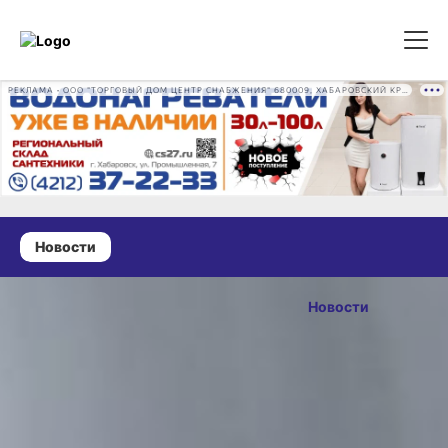
РЕКЛАМА • ООО "ТОРГОВЫЙ ДОМ ЦЕНТР СНАБЖЕНИЯ" 680009, ХАБАРОВСКИЙ КРАЙ, ГОРОД ХАБАРОВСК, ПРОМЫШЛЕННАЯ УЛ., Д. 7 ОГРН 1162724073930
Новости
30 июля 2025 г., 12:36
DDoS-атаки
Новости
стали мощнее
ОПУБЛИКОВАНО
и быстрее
30 июля 2025 г., 12:36
Фото:
ПАО «МЕГАФОН
Специалисты МегаФона
по защите от DDoS-атак