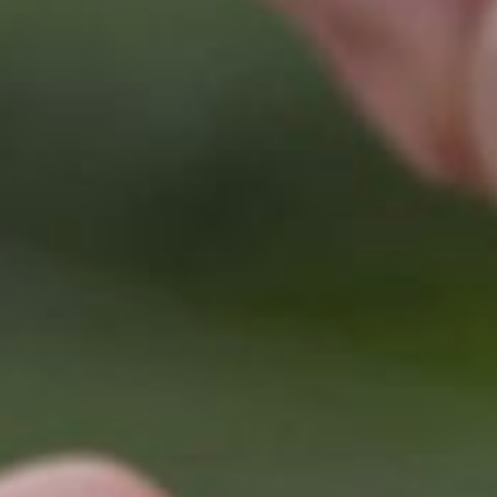
«Злоумышленники используют
разные типы комбинаций
параметров атак, пытаясь
таким образом повлиять
на эффективность. На основании
реакции наших систем защиты
хакеры адаптируют свои
стратегии. Чем больше
и разнообразнее трафик, тем
сложнее его фильтровать. Но
anti-DDoS анализирует
поведение каждого запроса,
чтобы отличить легитимные
от вредоносных. То, что в
текущем полугодии мы
фиксируем большую долю атак,
превосходящих показатели
прошлых лет, связано
с несколькими факторами:
увеличением трафика
и скорости потребления
интернета пользователями
в целом, большей доступностью