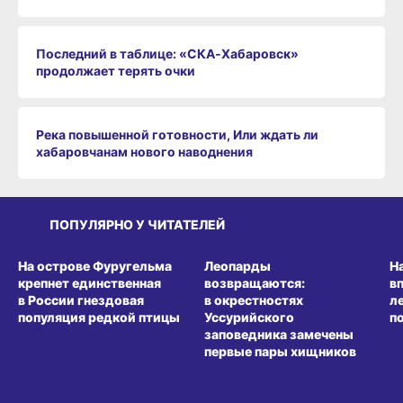
Последний в таблице: «СКА‑Хабаровск»
продолжает терять очки
Река повышенной готовности, Или ждать ли
хабаровчанам нового наводнения
ПОПУЛЯРНО У ЧИТАТЕЛЕЙ
СРЕДА ОБИТАНИЯ
СРЕДА ОБИТАНИЯ
СР
На острове Фуругельма
Леопарды
Н
крепнет единственная
возвращаются:
в
в России гнездовая
в окрестностях
л
популяция редкой птицы
Уссурийского
п
заповедника замечены
первые пары хищников