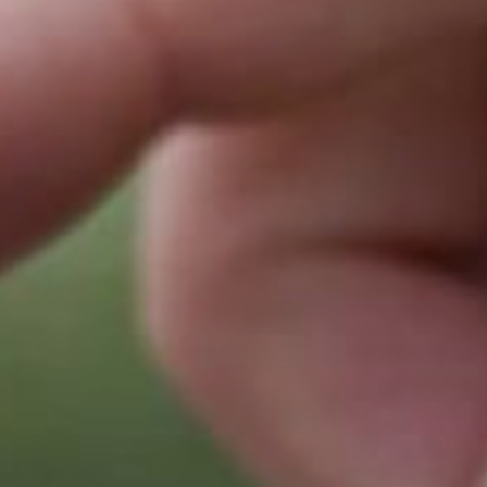
Kpps.
Злоумышленники всё реже
проявляют интерес
к банковскому сектору,
но атаки на него всё
ещё остаются регулярными. При
этом не растёт количество
случаев в отношении телекома.
Стабильно в фокусе хакеров
находятся и компании
из госсектора, а новым
фаворитом стал сектор контент-
провайдеров: онлайн-
кинотеатры, видеоплатформы,
музыкальные и стриминговые
сервисы всё чаще сталкиваются
с угрозами. Ранее компании
часто обращались за услугой
уже во время DDoS-атаки,
что усложняло настройки
защиты и замедляло скорость
реакции, сейчас такие случаи
сократились более чем в пять
раз.