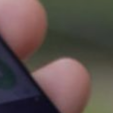
ботнетов и эффективностью
распределения нагрузки
между ними, а также отправкой
различных запросов, которые
заставляют серверы отвечать
большими объёмами данных»,
— рассказала директор
по развитию корпоративного
бизнеса МегаФона Наталья
Талдыкина.
Ранее аналитики федеральн
ого
оператора пров
ели
исследование «Индекс
кибербезопасности»
об использовании компаниями
сервисов защиты. Как показал
опыт более чем 400 российских
компаний, DDoS-атаки — самые
частые угрозы, с которыми
сталкивается бизнес, на их
долю приходится 42%. Кроме
того, опрос выявил,
что параллельно с атакой
хакеры взламывают и заражают