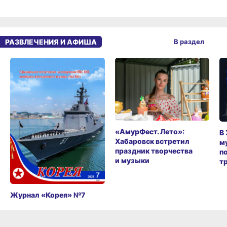
РАЗВЛЕЧЕНИЯ И АФИША
В раздел
«АмурФест. Лето»:
В
Хабаровск встретил
м
праздник творчества
п
и музыки
т
Журнал «Корея» №7