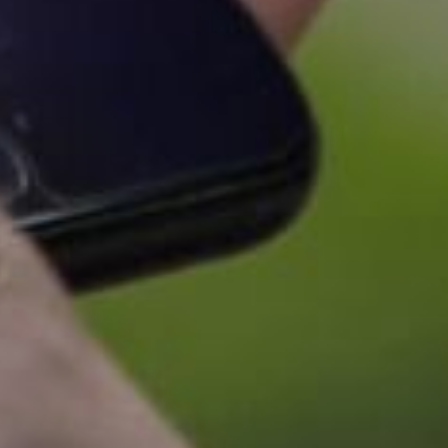
ресурсы компаний. В результате
42% компаний понесли убытки
до миллиона рублей,
а оставшиеся 58% — свыше
миллиона. Если раньше
основными мишенями были
крупные финансовые
организации и объекты
критической инфраструктуры,
то сегодня под угрозой может
оказаться бизнес любого
масштаба — от небольшого
интернет-магазина до крупного
холдинга. Поэтому обеспечение
защиты цифровых активов
перестало быть привилегией
крупных игроков рынка и стало
необходимостью, которая
снижает риски финансовых
и репутационных потерь.
В ТЕМУ:
Достижения Хабаровского края
представят на Восточном
экономическом форуме