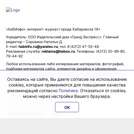
«ХабИнфо»: интернет-журнал города Хабаровска 16+
Учредитель: ООО Издательский дом «Гранд Экспресс». Главный
редактор - Сорокина Наталья Д.
E-mail:
habinfo.ru@yandex.ru
; тел. 8 (4212) 47-55-48.
Рекламная служба:
reklama@habex.ru
. Телефоны: (4212) 30-99-80,
79-44-92
Любое использование либо копирование материалов, фотографий,
подборки материалов сайта, элементов дизайна и оформления
допускается с письменного согласования с администрацией сайта
и прямой индексируемой гиперссылкой на сайт Habinfo.ru.
Оставаясь на сайте, Вы даете согласие на использование
cookies, которые применяются для повышения качества
Мнение авторов статей может не совпадать с позицией редакции.
рекомендаций согласно
Политике
. Отказаться от cookies,
можно через настройки Вашего браузера.
Политика конфиденциальности
Соглашение пользователя
OK
Подписка на новости:
RSS
Данные погоды предоставляются сервисом