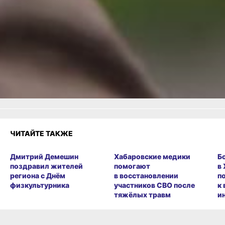
Читайте нас в соцсетях:
ВКонтакте
,
Одноклассники,
Телеграм
или
Яндекс.Дзен
и
МАКС
Как вам материал?
Огонь!
Супер
Удивило
Грустно
Злость
Разочарование
ЧИТАЙТЕ ТАКЖЕ
Дмитрий Демешин
Хабаровские медики
Б
поздравил жителей
помогают
в
региона с Днём
в восстановлении
п
физкультурника
участников СВО после
к
тяжёлых травм
и