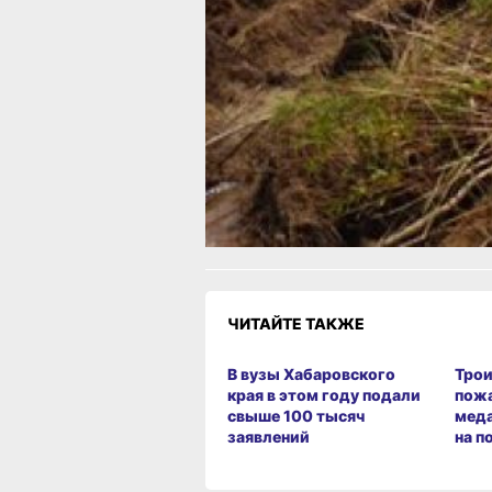
Участников преступной группы судят
в Хабаровске за незаконную перевоз
чёрной икры
Читайте нас в соцсетях:
ВКонтакте
,
Одноклассники,
Телеграм
или
Яндекс.Дзен
и
МАКС
Как вам материал?
Огонь!
Супер
Удивило
Грустно
Злость
Разочаров
1
ЧИТАЙТЕ ТАКЖЕ
В вузы Хабаровского
Трои
края в этом году подали
пож
свыше 100 тысяч
меда
заявлений
на п