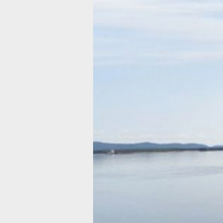
Мужчина утон
в Хабаровско
крае, а
пожарные
тушили
торговый
павильон
и квартиру
На пожарах никто не пострадал
Фото:
Алексей Махинов
За прошедшие сутки в Хабаровском 
пожарные семь раз выезжали на ту
пожаров, два из которых произошли
в жилых домах, сообщает пресс-сл