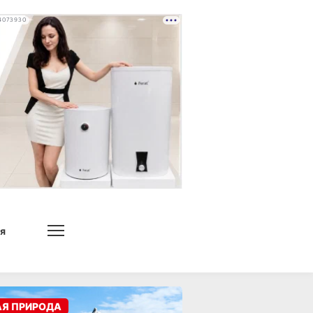
4073930
я
АЯ ПРИРОДА