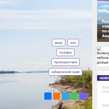
ул
м
ОПУБЛИКОВАНО
21 июля 2025 г., 10:54
Рос
со
по 
АВТОР
ТЕГИ
Аму
амур
мчс
пожары
происшествия
Анна Лесив
хабаровский край
НОВ
19:34
ПОДЕЛИТЬСЯ
крае
сего
шение
ужба
19:06