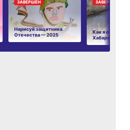
ЗАВЕРШЁН
ЗАВЕРШЁН
Нарисуй защитника
Как я отдыхаю 
Отечества — 2025
Хабаровском к