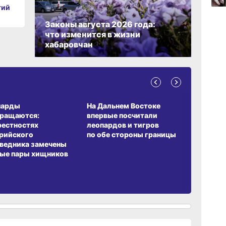
тий
Законы августа 2026 года:
что изменится в жизни
09:47
хабаровчан
сего
09:31
сего
А ОБИТАНИЯ
СРЕДА ОБИТАНИЯ
ЗЕМЛЯКИ
парды
На Дальнем Востоке
Пионовый
08:05
вращаются:
впервые посчитали
хабаровч
сего
рестностях
леопардов и тигров
Воронкев
рийского
по обе стороны границы
ведника замечены
ые пары хищников