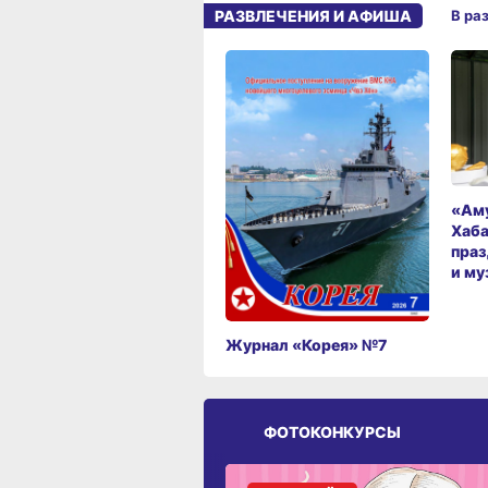
РАЗВЛЕЧЕНИЯ И АФИША
В ра
«Аму
Хаба
праз
и му
Журнал «Корея» №7
ФОТОКОНКУРСЫ