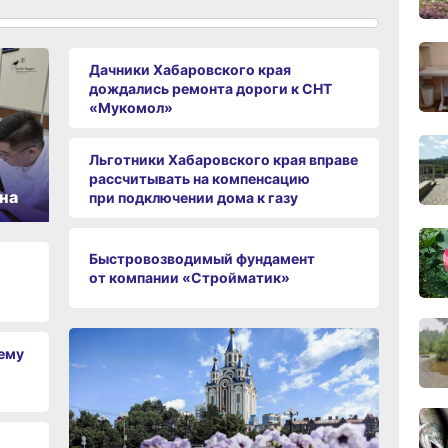
11:43
Дачники Хабаровского края
сего
дождались ремонта дороги к СНТ
«Мукомол»
11:09
сего
Льготники Хабаровского края вправе
рассчитывать на компенсацию
на
при подключении дома к газу
10:33
сего
Быстровозводимый фундамент
от компании «Стройматик»
10:10
сего
чему
09:52
сего