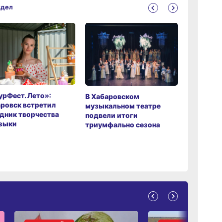
здел
рФест. Лето»:
Хабаров
В Хабаровском
ровск встретил
музыкаль
музыкальном театре
дник творчества
завершил
подвели итоги
зыки
мировой 
триумфально сезона