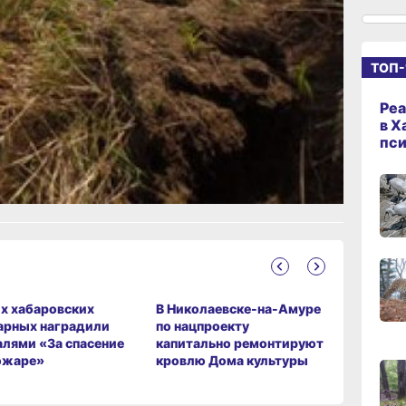
ку
15:08
ТОП-
сего
Реа
14:22
в Х
сего
пс
ание
13:4
сего
13:06
сего
х хабаровских
В Николаевске-на-Амуре
В Хабаро
арных наградили
по нацпроекту
на общес
лями «За спасение
капитально ремонтируют
транспор
ожаре»
кровлю Дома культуры
слоганы 
и жителе
12:19
сего