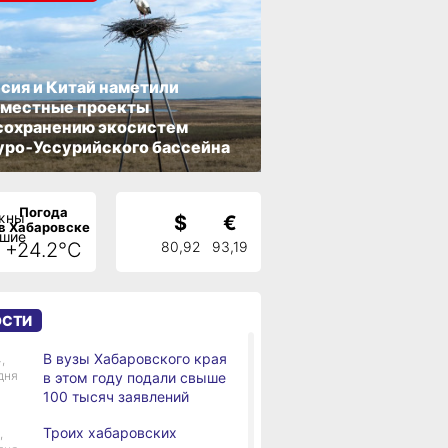
сия и Китай наметили
вместные проекты
сохранению экосистем
ро‑Уссурийского бассейна
Погода
$
€
в Хабаровске
+24.2°C
80,92
93,19
ОСТИ
В вузы Хабаровского края
,
дня
в этом году подали свыше
100 тысяч заявлений
Троих хабаровских
,