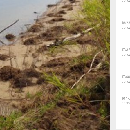
сего
ию
рижды
18:23
сего
вого
.
17:36
сего
е
17:09
ий
сего
е
При
16:17,
ий
сего
ия
15:44
сего