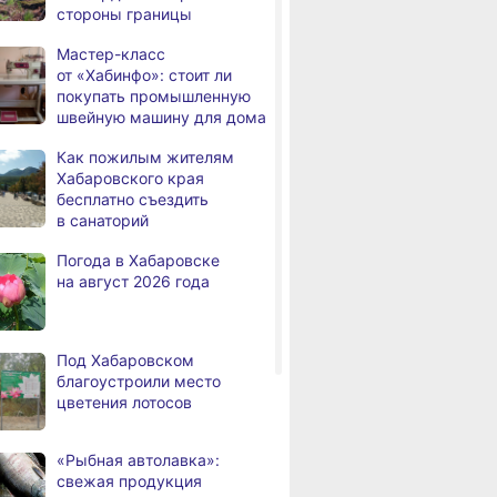
стороны границы
человек
Мастер-класс
В Хабаровске из горящей
,
от «Хабинфо»: стоит ли
дня
квартиры на Чехова
покупать промышленную
эвакуировали 6 человек
швейную машину для дома
В трёх районах
,
Как пожилым жителям
дня
Хабаровского края
Хабаровского края
установился высокий класс
бесплатно съездить
пожарной опасности
в санаторий
В угледобывающем районе
,
Погода в Хабаровске
дня
Хабаровского края
на август 2026 года
модернизировали 4G
Правительство
,
дня
Хабаровского края
Под Хабаровском
возрождает
благоустроили место
Дальневосточную студию
цветения лотосов
кинохроники
В команду крупного
,
«Рыбная автолавка»:
дня
издательского дома
свежая продукция
требуется специалист