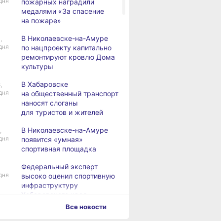
дня
пожарных наградили
медалями «За спасение
на пожаре»
В Николаевске-на-Амуре
,
дня
по нацпроекту капитально
ремонтируют кровлю Дома
культуры
В Хабаровске
,
дня
на общественный транспорт
наносят слоганы
для туристов и жителей
В Николаевске-на-Амуре
,
дня
появится «умная»
спортивная площадка
Федеральный эксперт
дня
высоко оценил спортивную
инфраструктуру
Хабаровского края
Все новости
Дебаркадеры с памятными
,
дня