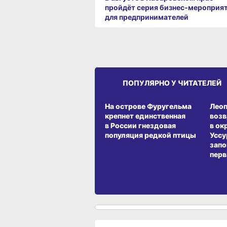
пройдёт серия бизнес‑мероприя
для предпринимателей
ПОПУЛЯРНО У ЧИТАТЕЛЕЙ
СРЕДА ОБИТАНИЯ
СРЕД
На острове Фуругельма
Лео
крепнет единственная
воз
в России гнездовая
в ок
популяция редкой птицы
Уссу
запо
перв