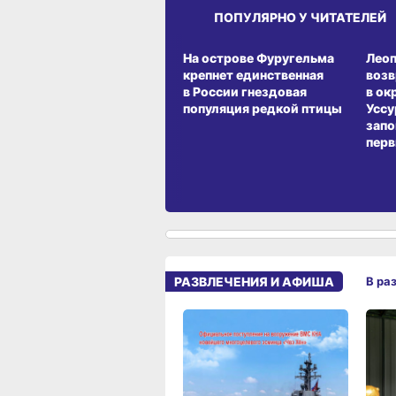
ПОПУЛЯРНО У ЧИТАТЕЛЕЙ
СРЕДА ОБИТАНИЯ
СРЕД
На острове Фуругельма
Лео
крепнет единственная
воз
в России гнездовая
в ок
популяция редкой птицы
Уссу
запо
перв
РАЗВЛЕЧЕНИЯ И АФИША
В ра