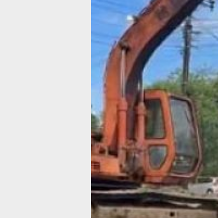
ремонтных работ. Как сообщили в пр
службе администрации Хабаровска,
на участке ежедневно задействован
четыре экскаватора и двадцать
самосвалов, которые занимаются
выемкой грунта для последующего
устройства тротуаров и дорожного
покрытия. На реконструкцию улицы
выделена краевая субсидия.
Краснодарская улица является
единственным маршрутом к жилому
по адресу Краснодарская, 105А. Для
удобства жителей подрядчик предл
временное решение.
«Полностью обрезать проезд к дому
не допустимо, — объяснил главный
инженер ООО «Дорремстрой» г.
Хабаровска Игорь Ковалев . — Мы
оставили заезд к дому, которым сей
пользуются жильцы. Он находится
между отделом полиции и Регионал
управлением по борьбе с организова
преступностью».
Вопрос обустройства альтернативног