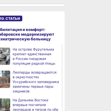
Хабаровского края
Дебаркадеры с памятными
,
а
именами начали строить
10. СТАТЬИ
в Хабаровском крае
Эпидобстановка
,
билитация и комфорт:
а
в Хабаровском крае
абаровске модернизируют
стабильная
ихиатрическую больницу
В Хабаровском крае
,
На острове Фуругельма
а
высокотехнологичную
крепнет единственная
помощь получили более
в России гнездовая
12,5 тысячи человек
популяция редкой птицы
Уровень Амура
3,
Леопарды возвращаются:
а
у Хабаровска достиг 423
в окрестностях
см, вода продолжает
Уссурийского заповедника
подниматься
замечены первые пары
хищников
В администрации
,
а
Хабаровска обсудили
На Дальнем Востоке
использование средств
впервые посчитали
туристического налога
леопардов и тигров по обе
на благоустройство