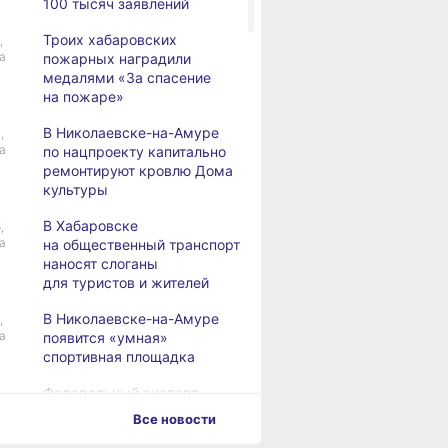
100 тысяч заявлений
Троих хабаровских
,
а
пожарных наградили
медалями «За спасение
на пожаре»
В Николаевске-на-Амуре
,
а
по нацпроекту капитально
ремонтируют кровлю Дома
культуры
В Хабаровске
,
а
на общественный транспорт
наносят слоганы
для туристов и жителей
В Николаевске-на-Амуре
,
а
появится «умная»
спортивная площадка
Федеральный эксперт
а
высоко оценил спортивную
Все новости
инфраструктуру