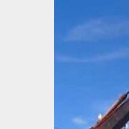
На
Краснодарско
улице
в Хабаровске
идут ремонтн
работы
с расширение
проезжей час
В планах — расширение дороги
до четырёх полос
Фото:
https://khv27.ru/
В настоящее время в Хабаровске
движение транспорта по Краснодарс
улице перекрыто в связи с проведен