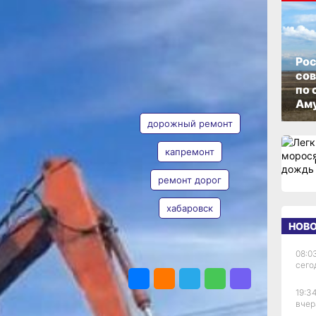
й
ОПУБЛИКОВАНО
10 июля 2025 г., 20:02
Рос
со
по 
АВТОР
ТЕГИ
Аму
ые
дорожный ремонт
капремонт
м
ремонт дорог
Наталья
Евона
ти
хабаровск
НОВ
08:0
ПОДЕЛИТЬСЯ
сего
кой
19:34
ием
вчер