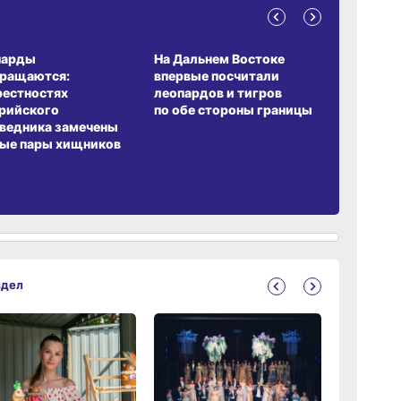
А ОБИТАНИЯ
СРЕДА ОБИТАНИЯ
ЗЕМЛЯКИ
парды
На Дальнем Востоке
Пионовый
вращаются:
впервые посчитали
хабаровч
рестностях
леопардов и тигров
Воронкев
рийского
по обе стороны границы
ведника замечены
ые пары хищников
здел