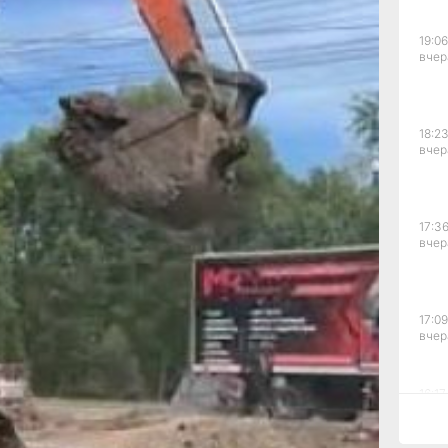
есс-
ы
19:06
вчер
18:23
вчер
 дому
17:36
ожил
вчер
 —
17:09
вчер
час
ьным
16:17,
нной
вчер
о