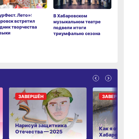
рФест. Лето»:
Хабаров
В Хабаровском
ровск встретил
музыкаль
музыкальном театре
дник творчества
завершил
подвели итоги
зыки
мировой 
триумфально сезона
ЗАВЕРШЁН
ЗАВЕРШЁН
Нарисуй защитника
Как я отдыхаю 
Отечества — 2025
Хабаровском к