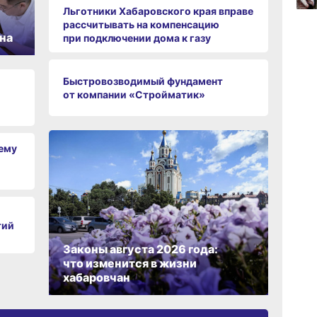
Льготники Хабаровского края вправе
09:52
вчер
рассчитывать на компенсацию
на
при подключении дома к газу
Быстровозводимый фундамент
09:47
от компании «Стройматик»
вчер
09:31
чему
вчер
тий
Законы августа 2026 года:
что изменится в жизни
хабаровчан