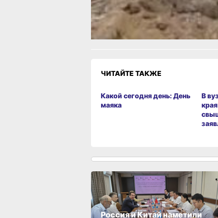
Огонь!
Супер
Удивило
Грустно
Злость
Разочаров
ЧИТАЙТЕ ТАКЖЕ
Какой сегодня день: День
В ву
маяка
края
свыш
заяв
Россия и Китай наметили