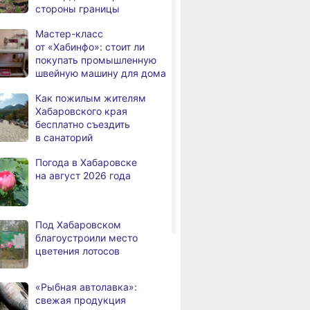
стороны границы
За сутки в Хабаровском
,
Мастер-класс
а
крае в 4 ДТП пострадали 10
от «Хабинфо»: стоит ли
человек
покупать промышленную
швейную машину для дома
В Хабаровске из горящей
,
а
квартиры на Чехова
Как пожилым жителям
эвакуировали 6 человек
Хабаровского края
бесплатно съездить
В трёх районах
,
евске-на-Амуре
В Хабаровске
В Николаевск
в санаторий
а
Хабаровского края
оекту
на общественный
появится «ум
установился высокий класс
Погода в Хабаровске
но ремонтируют
транспорт наносят
спортивная п
пожарной опасности
на август 2026 года
ома культуры
слоганы для туристов
и жителей
В угледобывающем районе
,
а
Хабаровского края
модернизировали 4G
Под Хабаровском
благоустроили место
Правительство
,
цветения лотосов
а
Хабаровского края
возрождает
Дальневосточную студию
«Рыбная автолавка»:
кинохроники
свежая продукция