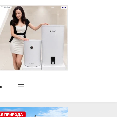
4073930
я
АЯ ПРИРОДА