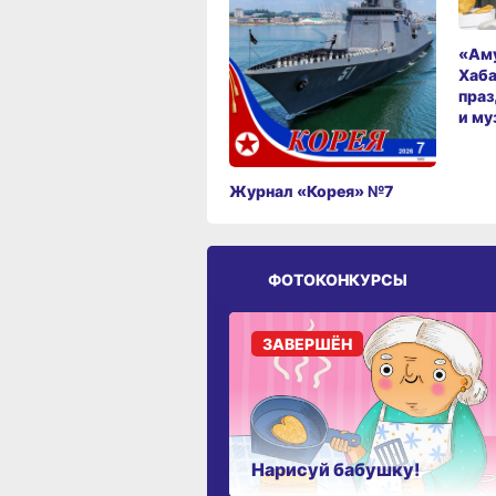
«Аму
Хаба
праз
и му
Журнал «Корея» №7
ФОТОКОНКУРСЫ
ЗАВЕРШЁН
Нарисуй бабушку!