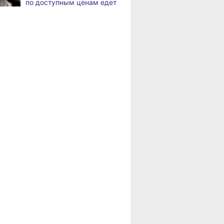
по доступным ценам едет
В команду крупного
,
в районы Хабаровского
а
издательского дома
края
требуется специалист
по документообороту
Пенсионерам
и сопровождению продаж
Хабаровского края
положена доплата
«Раскладушки» и «книжки»
,
за иждивенцев
а
стали чаще выбирать
пользователи
Магнитные бури,
,
а
радиационный фон и пробки
в Хабаровске 6 августа