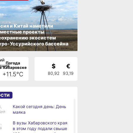
сия и Китай наметили
вместные проекты
сохранению экосистем
ро‑Уссурийского бассейна
Погода
$
€
в Хабаровске
+11.5°C
80,92
93,19
ОСТИ
Какой сегодня день: День
3,
дня
маяка
В вузы Хабаровского края
,
а
в этом году подали свыше