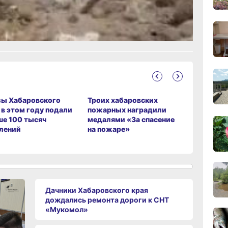
12:19
ание
вчер
11:43
вчер
11:09
зы Хабаровского
Троих хабаровских
В Никола
вчер
 в этом году подали
пожарных наградили
по нацпр
е 100 тысяч
медалями «За спасение
капиталь
лений
на пожаре»
кровлю Д
10:33
вчер
10:10
вчер
Дачники Хабаровского края
дождались ремонта дороги к СНТ
«Мукомол»