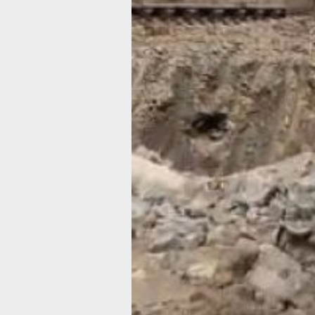
проезда будет решаться совместно
с администрацией Хабаровска и жит
дома.
Реконструкция Краснодарской улиц
призвана решить проблему пробок
в микрорайоне. В рамках проекта
планируется расширение дороги с д
до четырех полос, создание съездов
с улицы Карла Маркса на улицу Дем
Бедного, установка новых остановок
и светофоров. Будет решена и пробл
водоотведения.
В Хабаровске также ведутся капита
ремонты на проспекте 60-летия Окт
и развязке улиц Ленинградской
и Восточного шоссе.
В ТЕМУ:
Выключенные кондиционеры, оплата
проезда переводом и другие «радос
общественного транспорта Хабаровс
Читайте нас в соцсетях:
ВКонтакте
,
Одноклассники,
Телеграм
или
Яндекс.Дзен
и
МАКС
Как вам материал?