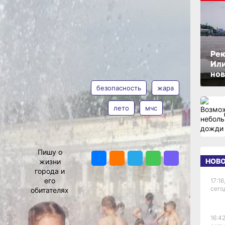
ют
ОПУБЛИКОВАНО
26 июня 2025 г., 16:45
Рек
Или
АВТОР
ТЕГИ
нов
безопасность
жара
лето
мчс
Виктория
Андреева
ПОДЕЛИТЬСЯ
до 37
Пишу о
НОВ
жизни
города и
е
его
17:16
до +
сего
обитателях
духа,
16:42
скому