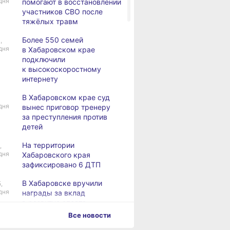
дня
помогают в восстановлении
участников СВО после
тяжёлых травм
Более 550 семей
,
дня
в Хабаровском крае
подключили
к высокоскоростному
интернету
В Хабаровском крае суд
дня
вынес приговор тренеру
за преступления против
детей
На территории
,
дня
Хабаровского края
зафиксировано 6 ДТП
В Хабаровске вручили
,
дня
награды за вклад
в развитие спорта
Все новости
Хабаровск готовится
,
дня