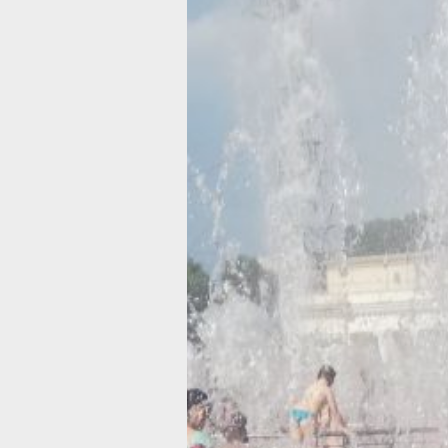
Хабаровчан
предупрежда
о мерах
безопасности
в период
аномальной
жары
В ближайшие дни воздух прогреется 
градусов
Фото:
Виктория Андреева
В ближайшие дни в Хабаровском кра
ожидается повышение температуры 
29...37°C при высокой влажности воз
что усиливает ощущение духоты,
сообщает пресс-служба главного
управления МЧС России по Хабаров