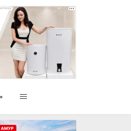
4073930
я
 АМУР