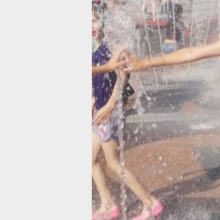
краю.
Жителям рекомендуют жителям
соблюдать меры предосторожности
во избежание тепловых ударов и дру
последствий перегрева. В первую оч
необходимо поддерживать водный
баланс, выпивая небольшими порци
чистую воду, несладкий чай
или прохладные негазированные нап
избегая при этом лечебной минераль
воды и алкоголя.
Выходя на улицу, следует надевать
свободную светлую одежду
из натуральных тканей и обязательно
использовать головной убор. В
помещениях рекомендуется проводи
влажную уборку и осторожно
пользоваться кондиционером, избега
резких перепадов температур.
Для охлаждения организма полезны
водные процедуры — душ или обтир
водой комнатной температуры. Диет
советуют в жару отдавать предпочте