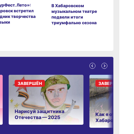
рФест. Лето»:
Хабаров
В Хабаровском
ровск встретил
музыкаль
музыкальном театре
дник творчества
завершил
подвели итоги
зыки
мировой 
триумфально сезона
ЗАВЕРШЁН
ЗАВЕРШЁН
Нарисуй защитника
Как я отдыхаю 
Отечества — 2025
Хабаровском к