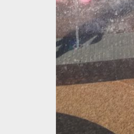
легкой пище: овощам, фруктам, кефи
ограничив потребление фастфуда
и жирных блюд.
Особую осторожность необходимо
проявлять при отдыхе у воды: купать
только на оборудованных пляжах,
не находиться в воде более 20 минут
не нырять в незнакомых местах и не
оставлять детей без присмотра. В сл
возникновения чрезвычайной ситуац
следует звонить по номерам «112»
или «101». Соблюдение этих простых
правил поможет сохранить здоровье
в период аномальной жары.
В ТЕМУ:
Восемь общественных пространств
планируют обустроить в Хабаровско
крае в следующем году
Читайте нас в соцсетях:
ВКонтакте
,
Одноклассники,
Телеграм
или
Яндекс.Дзен
и
МАКС
Как вам материал?
Огонь!
Супер
Удивило
Грустно
Злость
Разочаров