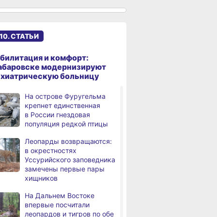
к подъёму воды в Амуре
Суд рассмотрит дело
,
дня
жителя Ульчского района
10. СТАТЬИ
о незаконном хранении
калуги
билитация и комфорт:
В Хабаровском крае
абаровске модернизируют
дня
потушили за сутки 9
ихиатрическую больницу
возгораний
На острове Фуругельма
Горнодобывающая отрасль
,
крепнет единственная
дня
Хабаровского края
в России гнездовая
демонстрирует уверенный
популяция редкой птицы
рост
Леопарды возвращаются:
Аэродром
3,
в окрестностях
дня
в Николаевске‑на‑Амуре
Уссурийского заповедника
прошёл проверку
замечены первые пары
хищников
Магнитные бури,
4,
дня
радиационный фон и пробки
На Дальнем Востоке
в Хабаровске 8 августа
впервые посчитали
леопардов и тигров по обе
Какой сегодня день:
,