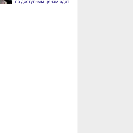
по доступным ценам едет
Жители Хабаровского края
,
в районы Хабаровского
а
вправе получить вычет
края
за спортивные занятия
и сдачу ГТО
Пенсионерам
Хабаровского края
В Хабаровске уровень
,
положена доплата
а
Амура достиг 427
за иждивенцев
сантиметров