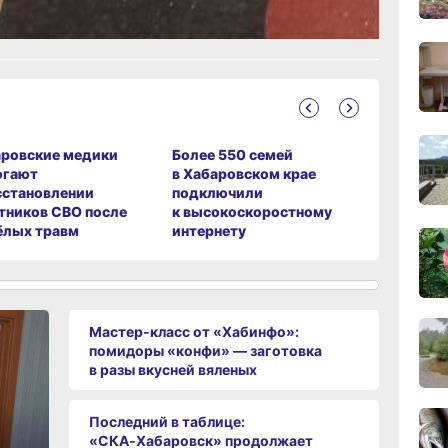
сего
18:28
вчер
18:14
вчер
ровские медики
Более 550 семей
В Хабаро
огают
в Хабаровском крае
вынес пр
сстановлении
подключили
за прест
тников СВО после
к высокоскоростному
детей
17:31
ёлых травм
интернету
вчер
16:51,
вчер
Мастер-класс от «Хабинфо»:
помидоры «конфи» — заготовка
в разы вкусней вяленых
16:09
вчер
Последний в таблице:
«СКА‑Хабаровск» продолжает