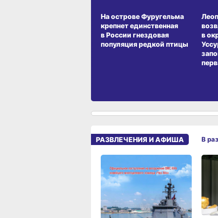
СРЕДА ОБИТАНИЯ
СРЕД
На острове Фуругельма
Лео
крепнет единственная
воз
в России гнездовая
в ок
популяция редкой птицы
Уссу
запо
перв
РАЗВЛЕЧЕНИЯ И АФИША
В ра