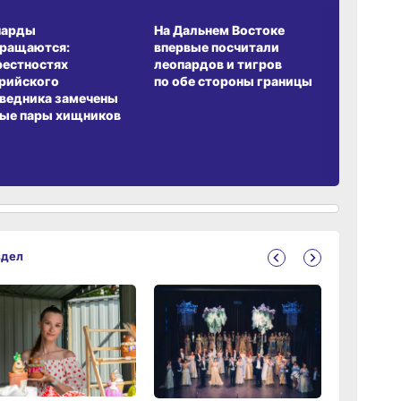
А ОБИТАНИЯ
СРЕДА ОБИТАНИЯ
ЗЕМЛЯКИ
парды
На Дальнем Востоке
Пионовый
вращаются:
впервые посчитали
хабаровч
рестностях
леопардов и тигров
Воронкев
рийского
по обе стороны границы
ведника замечены
ые пары хищников
здел