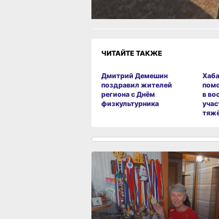
ЧИТАЙТЕ ТАКЖЕ
Дмитрий Демешин
Хаба
поздравил жителей
пом
региона с Днём
в во
физкультурника
учас
тяж