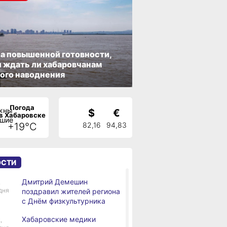
а повышенной готовности,
 ждать ли хабаровчанам
ого наводнения
Погода
$
€
в Хабаровске
+19°C
82,16
94,83
ОСТИ
Дмитрий Демешин
,
дня
поздравил жителей региона
с Днём физкультурника
Хабаровские медики
,