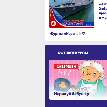
«Аму
Хаба
праз
и му
Журнал «Корея» №7
ФОТОКОНКУРСЫ
ЗАВЕРШЁН
Нарисуй бабушку!