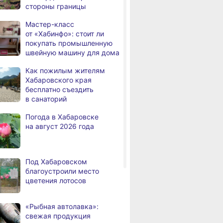
стороны границы
дня
Всемирный день кошек
Мастер-класс
В сёлах Хабаровского края
,
от «Хабинфо»: стоит ли
а
создают новые
покупать промышленную
пространства
швейную машину для дома
Арт‑объекты и спортивные
,
Как пожилым жителям
а
площадки станут частью
вском крае суд
На территории
В Хабаровске
Хабаровского края
обновлённого сквера
иговор тренеру
Хабаровского края
награды за вк
бесплатно съездить
в Хабаровске
упления против
зафиксировано 6 ДТП
в развитие сп
в санаторий
В районе имени Лазо
,
Погода в Хабаровске
а
заканчивают ремонт дороги
на август 2026 года
Переяславка — Аргунское
Тысячи жителей
а
Хабаровского края
Под Хабаровском
переедут в новые квартиры
благоустроили место
в 2026 году
цветения лотосов
Дмитрий Демешин наградил
,
а
лучших представителей
«Рыбная автолавка»:
строительной отрасли
свежая продукция