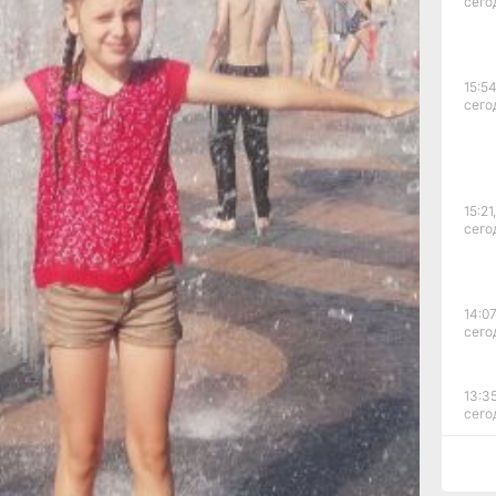
сего
гих
15:54
ередь
сего
ями
итки,
ной
15:21,
сего
14:07
сего
ть
я
13:35
сего
ания
ологи
12:54
ние
сего