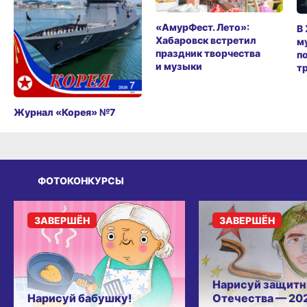
«АмурФест. Лето»:
В
Хабаровск встретил
м
праздник творчества
п
и музыки
т
Журнал «Корея» №7
ФОТОКОНКУРСЫ
ЗАВЕРШЁН
ЗАВЕРШЁН
Нарисуй защитн
Нарисуй бабушку!
Отечества — 20