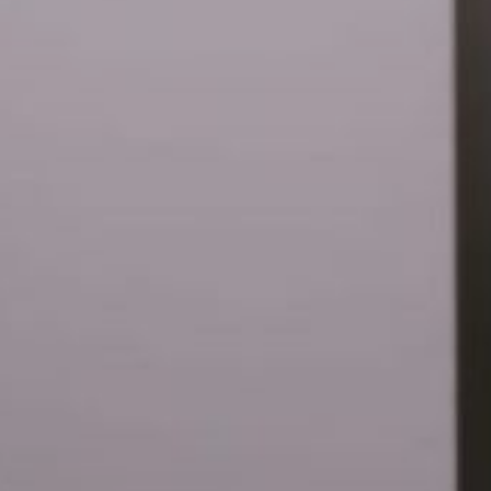
с правилами провоза
товаров для личного
пользования, поскольку
нарушение таможенных
правил влечёт за собой
административную
и уголовную
ответственность.
Нормы ввоза товаров
для личного пользования
можно узнать из Решения
Совета Евразийской
экономической комиссии
от 20.12.2017 № 107.
В ТЕМУ:
Инициативы по снижению
потребления алкоголя
обсудили хабаровские
депутаты
Читайте нас в соцсетях:
ВКонтакте
,
Одноклассники,
Телеграм
или
Яндекс.Дзен
и
МАКС
Как вам материал?