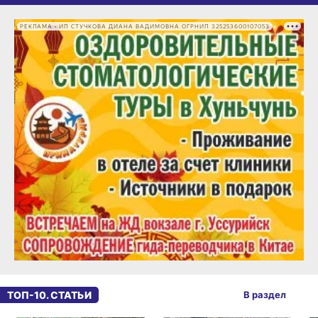
РЕКЛАМА • ИП СТУЧКОВА ДИАНА ВАДИМОВНА ОГРНИП 325253600107053
ТОП-10. СТАТЬИ
В раздел