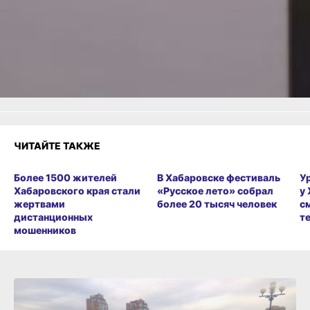
Огонь!
Супер
Удивило
Грустно
1
Злость
Разочарование
ЧИТАЙТЕ ТАКЖЕ
Более 1500 жителей
В Хабаровске фестиваль
У
Хабаровского края стали
«Русское лето» собрал
у
жертвами
более 20 тысяч человек
с
дистанционных
т
мошенников