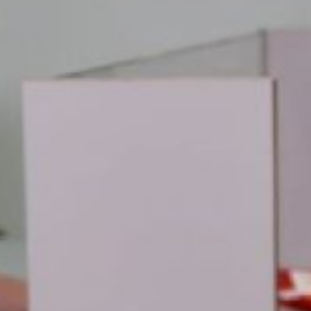
оружие и валюта,
сообщает пресс-служба
надзорного ведомства.
Зафиксировано
одиннадцать случаев
ввоза табака и алкоголя
сверх установленных
норм. На втором месте
по количеству нарушений
– ввоз холодного оружия,
такого как кастеты, ножи,
электрошокеры
и сурикены. Туристы
часто пытаются ввезти
эти предметы из-за
рубежа в качестве
сувениров, несмотря
на запрет их оборота
в России.
Также часто пресекается
незаконный вывоз валюты
сверх разрешённых 10
тысяч долларов. Общая