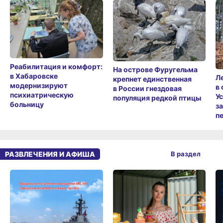
Реабилитация и комфорт:
На острове Фуругельма
в Хабаровске
Л
крепнет единственная
модернизируют
в
в России гнездовая
психиатрическую
У
популяция редкой птицы
больницу
з
п
РАЗВЛЕЧЕНИЯ И АФИША
В раздел