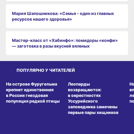
Мария Шапошникова: «Семья - один из главных
ресурсов нашего здоровья»
Мастер-класс от «Хабинфо»: помидоры «конфи»
— заготовка в разы вкусней вяленых
ПОПУЛЯРНО У ЧИТАТЕЛЕЙ
СРЕДА ОБИТАНИЯ
СРЕДА ОБИТАНИЯ
СР
На острове Фуругельма
Леопарды
Н
крепнет единственная
возвращаются:
в
в России гнездовая
в окрестностях
л
популяция редкой птицы
Уссурийского
п
заповедника замечены
первые пары хищников