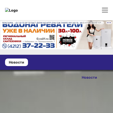
РЕКЛАМА • ООО "ТОРГОВЫЙ ДОМ ЦЕНТР СНАБЖЕНИЯ" 680009, ХАБАРОВСКИЙ КРАЙ, ГОРОД ХАБАРОВСК, ПРОМЫШЛЕННАЯ УЛ., Д. 7 ОГРН 1162724073930
Новости
20 июня 2025 г., 08:52
Холодное
Новости
оружие
ОПУБЛИКОВАНО
и табак среди
20 июня 2025 г., 08:52
лидеров
ввоза