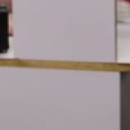
сумма незаконно
вывозимых средств
за последние полгода
составила почти миллион
рублей. Кроме того,
выявляются случаи
недекларирования
товаров
для коммерческого
использования, например,
автомобильных запчастей
и рекламной продукции.
Начальник таможенного
поста Аэропорт
Хабаровск Андрей
Бурдаков сообщил, что
на данный момент
возбуждено 42 дела
об административных
правонарушениях. Он
рекомендовал
пассажирам
перед поездкой
ознакомиться