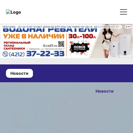
РЕКЛАМА • ООО "ТОРГОВЫЙ ДОМ ЦЕНТР СНАБЖЕНИЯ" 680009, ХАБАРОВСКИЙ КРАЙ, ГОРОД ХАБАРОВСК, ПРОМЫШЛЕННАЯ УЛ., Д. 7 ОГРН 1162724073930
Новости
29 мая 2025 г., 14:25
Добавочные
Новости
авиарейсы
ОПУБЛИКОВАНО
в Охотск
29 мая 2025 г., 14:25
запустят
в Хабаровске