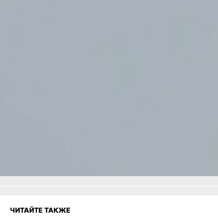
и обратно. Также будут
осуществляться
дополнительные рейсы
по выходным дням.
В ТЕМУ:
Первый туристический
поезд отправился
из Владивостока в КНДР
Читайте нас в соцсетях:
ВКонтакте
,
Одноклассники,
Телеграм
или
Яндекс.Дзен
и
МАКС
Как вам материал?
Огонь!
Супер
Удивило
Грустно
Злость
Разочарование
ЧИТАЙТЕ ТАКЖЕ