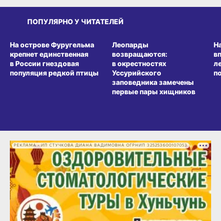
ПОПУЛЯРНО У ЧИТАТЕЛЕЙ
СРЕДА ОБИТАНИЯ
СРЕДА ОБИТАНИЯ
СР
На острове Фуругельма
Леопарды
Н
крепнет единственная
возвращаются:
в
в России гнездовая
в окрестностях
л
популяция редкой птицы
Уссурийского
п
заповедника замечены
первые пары хищников
РЕКЛАМА • ИП СТУЧКОВА ДИАНА ВАДИМОВНА ОГРНИП 325253600107053