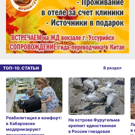
ТОП-10. СТАТЬИ
В раздел
Реабилитация и комфорт:
На острове Фуругельма
в Хабаровске
Л
крепнет единственная
модернизируют
в
в России гнездовая
психиатрическую