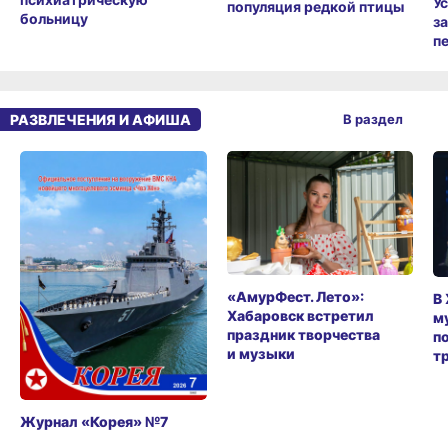
У
популяция редкой птицы
больницу
з
п
РАЗВЛЕЧЕНИЯ И АФИША
В раздел
«АмурФест. Лето»:
В
Хабаровск встретил
м
праздник творчества
п
и музыки
т
Журнал «Корея» №7