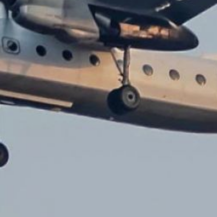
средам и пятницам. Это
связано с увеличением
спроса на авиаперевозки
в этот период со стороны
местных жителей
и сезонных работников.
За весь период с мая
по октябрь общее
количество рейсов
составит 158 (с учётом
перелётов в обе
стороны).
Отмечается, что по
сравнению с 2024 годом
увеличилось количество
рейсов на охотском
направлении на 24 — 26
в месяц.
Помимо дополнительных
рейсов, авиакомпания
продолжит выполнять
ежедневные регулярные
рейсы по направлениям
Охотск — Хабаровск