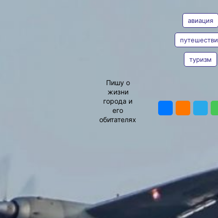
АВТОР
ТЕГИ
Также будут
осуществляться
авиация
дополнительные рейсы
по выходным дням
путешестви
Фото:
Пресс-служба
министерства транспорта
туризм
и дорожного хозяйства
Виктория
Хабаровского края
Андреева
Дополнительные рейсы
Пишу о
по направлениям Охотск
жизни
ПОДЕЛИТЬ
— Хабаровск и обратно
города и
будет осуществлять
его
авиакомпания
обитателях
«Хабаровские авиалинии»
с 1 июля по 25 октября,
об этом сообщили
в министерстве
транспорта и дорожного
хозяйства Хабаровского
края.
Рейсы будут выполняться
три раза в неделю:
по понедельникам,