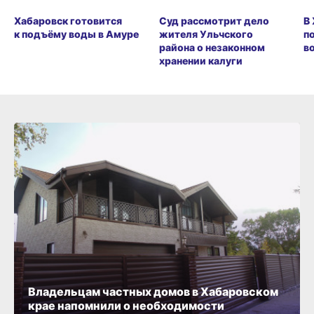
Хабаровск готовится
Суд рассмотрит дело
В
к подъёму воды в Амуре
жителя Ульчского
п
района о незаконном
в
хранении калуги
Владельцам частных домов в Хабаровском
крае напомнили о необходимости