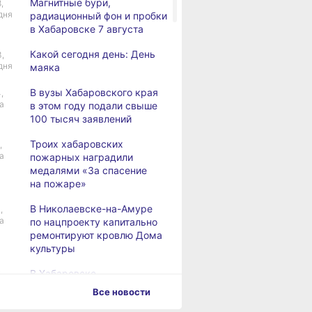
Магнитные бури,
,
дня
радиационный фон и пробки
в Хабаровске 7 августа
Какой сегодня день: День
3,
дня
маяка
В вузы Хабаровского края
,
а
в этом году подали свыше
100 тысяч заявлений
Троих хабаровских
,
а
пожарных наградили
медалями «За спасение
на пожаре»
В Николаевске-на-Амуре
,
а
по нацпроекту капитально
ремонтируют кровлю Дома
культуры
В Хабаровске
,
а
на общественный транспорт
Все новости
наносят слоганы