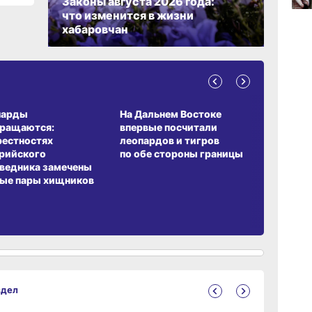
Законы августа 2026 года:
вчер
что изменится в жизни
хабаровчан
10:10
вчер
А ОБИТАНИЯ
СРЕДА ОБИТАНИЯ
ЗЕМЛЯКИ
парды
На Дальнем Востоке
Пионовый
вращаются:
впервые посчитали
хабаровч
09:52
вчер
рестностях
леопардов и тигров
Воронкев
рийского
по обе стороны границы
ведника замечены
ые пары хищников
здел