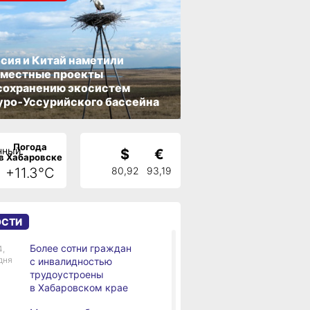
сия и Китай наметили
вместные проекты
сохранению экосистем
ро‑Уссурийского бассейна
Погода
$
€
в Хабаровске
+11.3°C
80,92
93,19
ОСТИ
Более сотни граждан
4,
дня
с инвалидностью
трудоустроены
в Хабаровском крае