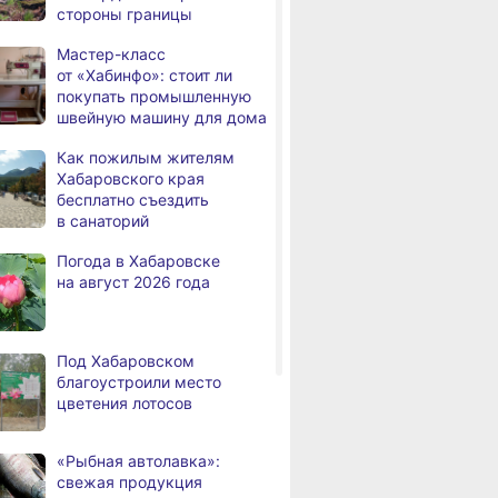
стороны границы
а
у Хабаровска достиг 423
см, вода продолжает
Мастер-класс
подниматься
от «Хабинфо»: стоит ли
покупать промышленную
В администрации
,
швейную машину для дома
а
Хабаровска обсудили
использование средств
Как пожилым жителям
туристического налога
Хабаровского края
на благоустройство
бесплатно съездить
в санаторий
За сутки в Хабаровском
,
а
крае в 4 ДТП пострадали 10
Погода в Хабаровске
человек
на август 2026 года
В Хабаровске из горящей
,
а
квартиры на Чехова
эвакуировали 6 человек
Под Хабаровском
благоустроили место
В трёх районах
,
цветения лотосов
а
Хабаровского края
установился высокий класс
пожарной опасности
«Рыбная автолавка»:
свежая продукция
В угледобывающем районе
,