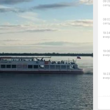
09:28
ь воды
сего
орму
ды
08:0
 выше
сего
Мая —
19:34
вчер
ы
19:06
части
вчер
 края
18:23
й,
вчер
мгунь
ра.
я
ки
17:36
вчер
ьда.