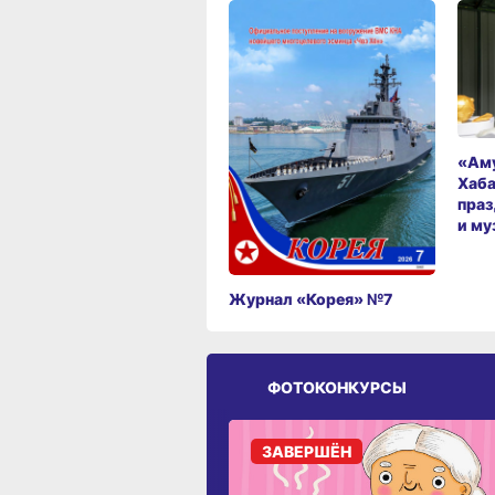
«Аму
Хаба
праз
и му
Журнал «Корея» №7
ФОТОКОНКУРСЫ
ЗАВЕРШЁН