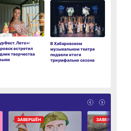
рФест. Лето»:
Хабаров
В Хабаровском
ровск встретил
музыкаль
музыкальном театре
дник творчества
завершил
подвели итоги
зыки
мировой 
триумфально сезона
ЗАВЕРШЁН
ЗАВЕРШЁН