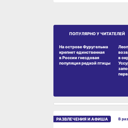
ПОПУЛЯРНО У ЧИТАТЕЛЕЙ
СРЕДА ОБИТАНИЯ
СРЕД
На острове Фуругельма
Лео
крепнет единственная
воз
в России гнездовая
в ок
популяция редкой птицы
Уссу
запо
перв
РАЗВЛЕЧЕНИЯ И АФИША
В ра