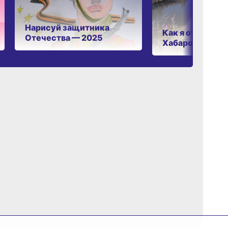
Нарисуй защитника
Как я отдыхаю 
Отечества — 2025
Хабаровском к