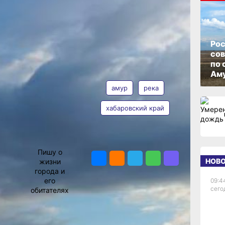
а
ОПУБЛИКОВАНО
06 мая 2025 г., 13:26
Рос
со
по 
АВТОР
ТЕГИ
Аму
амур
река
ет
хабаровский край
Виктория
Андреева
ПОДЕЛИТЬСЯ
Пишу о
ается
НОВ
жизни
ресс-
города и
а
его
09:4
-
сего
обитателях
ва