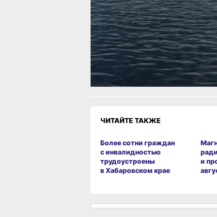
«Дальний Восток — Земля приключе
начинает прием заявок
Читайте нас в соцсетях:
ВКонтакте
,
Одноклассники,
Телеграм
или
Яндекс.Дзен
и
МАКС
Как вам материал?
Огонь!
Супер
Удивило
Грустно
Злость
Разочаров
ЧИТАЙТЕ ТАКЖЕ
Более сотни граждан
Магн
с инвалидностью
рад
трудоустроены
и пр
в Хабаровском крае
авгу