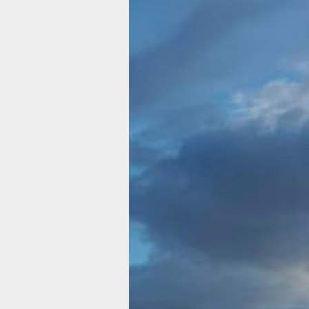
Уровень Амур
у Хабаровска
превышает
норму,
но опасности
подтопления н
Еще не все районы региона
еще освободились ото льда
Фото:
Виктория Андреева
Период весеннего половодья заверш
в Хабаровском крае. Как сообщает п
служба регионального правительств
со ссылкой на информацию дежурно
диспетчерской службы правительст
региона, на территории края
не наблюдается подтоплений.
На реках преобладает повышенная