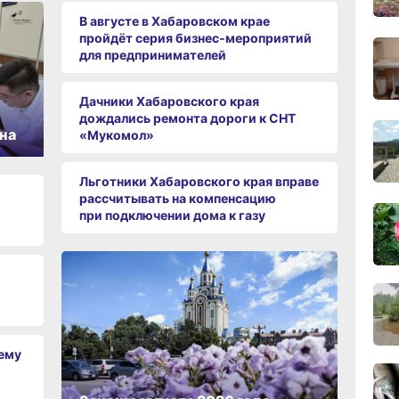
вчер
В августе в Хабаровском крае
пройдёт серия бизнес‑мероприятий
для предпринимателей
13:06
вчер
Дачники Хабаровского края
дождались ремонта дороги к СНТ
на
«Мукомол»
Льготники Хабаровского края вправе
12:19
вчер
рассчитывать на компенсацию
при подключении дома к газу
11:43
вчер
11:09
вчер
чему
10:33