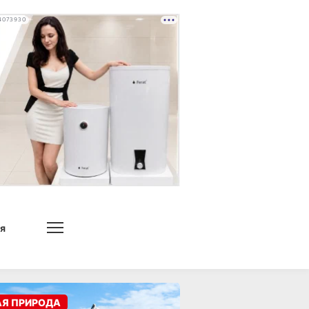
4073930
я
АЯ ПРИРОДА