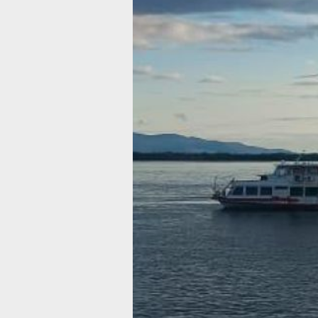
водность, местами средняя. Уровен
в Амуре у Хабаровска превышает н
на 1,5 метра. В ближайшие два дня
значительного изменения уровня во
не ожидается. Уровень воды около и
нормы на 0,4 — 1,0 метра, на реке 
на 1,7 — 2,6 метра. На южных реках
проходят дождевые паводки,
наблюдается повышение уровня вод
на 30 — 47 см в сутки.
На реке Мая наблюдается редкий
ледоход, в то время как на озерной 
Бурейского водохранилища у села
Чекунда ледоход проходит в сроки,
близкие к обычным. Остальные реки
уже очистились ото льда.
Поймы рек Уссури, Подхоренок, Мата
Катэн, Кия, Сукпай, Кур, Манома и А
подтоплены на глубину 0,1 — 0,3 мет
В южных и центральных районах кра
завершается весеннее половодье, ре
почти полностью освободились ото л
В ТЕМУ: