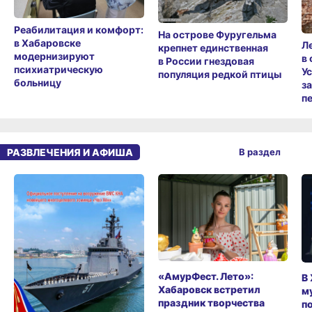
Реабилитация и комфорт:
На острове Фуругельма
в Хабаровске
Л
крепнет единственная
модернизируют
в
в России гнездовая
психиатрическую
У
популяция редкой птицы
больницу
з
п
РАЗВЛЕЧЕНИЯ И АФИША
В раздел
«АмурФест. Лето»:
В
Хабаровск встретил
м
праздник творчества
п