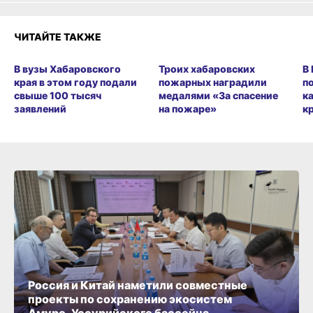
ЧИТАЙТЕ ТАКЖЕ
В вузы Хабаровского
Троих хабаровских
В
края в этом году подали
пожарных наградили
п
свыше 100 тысяч
медалями «За спасение
к
заявлений
на пожаре»
к
Россия и Китай наметили совместные
проекты по сохранению экосистем
Амуро‑Уссурийского бассейна