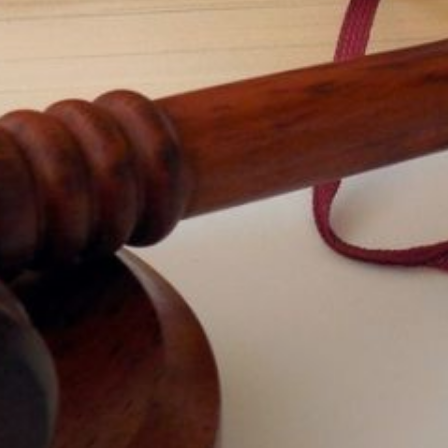
в феврале прошлого года
между проживавшими
в доме по улице Гоголя
в селе Новокуровка
мужчинами произошел
конфликт во время
распития алкоголя.
Пострадавший
в инциденте получил
множественные удары,
в результате чего
скончался на месте.
Следственные и другие
процессуальные
действия проведены,
также получены
результаты судебных
экспертиз. Преступнику
предъявлено обвинение,
а уголовное дело
направлено в суд.
Суд назначил мужчине
наказание в виде лишения