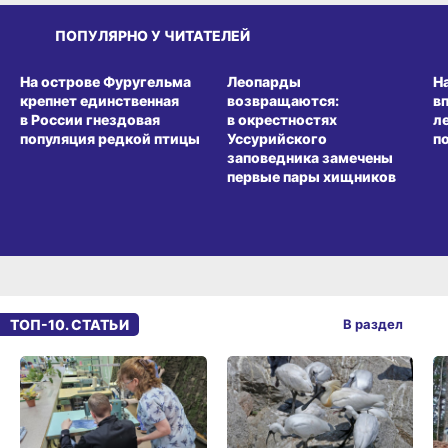
ПОПУЛЯРНО У ЧИТАТЕЛЕЙ
СРЕДА ОБИТАНИЯ
СРЕДА ОБИТАНИЯ
СР
На острове Фуругельма
Леопарды
Н
крепнет единственная
возвращаются:
в
в России гнездовая
в окрестностях
л
популяция редкой птицы
Уссурийского
п
заповедника замечены
первые пары хищников
ТОП-10. СТАТЬИ
В раздел