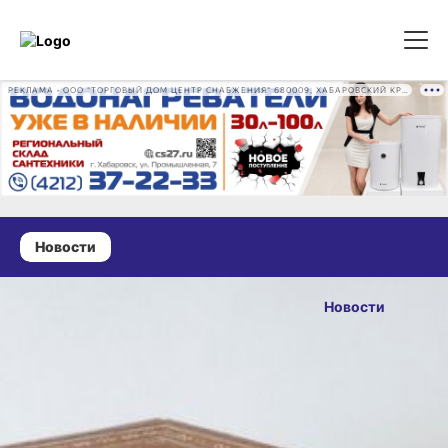
РЕКЛАМА • ООО "ТОРГОВЫЙ ДОМ ЦЕНТР СНАБЖЕНИЯ" 680009, ХАБАРОВСКИЙ КРАЙ, ГОРОД ХАБАРОВСК, ПРОМЫШЛЕННАЯ УЛ., Д. 7 ОГРН 1162724073930
Новости
02 апреля 2025 г., 19:31
Житель
Новости
Хабаровского
ОПУБЛИКОВАНО
края понесёт
02 апреля 2025 г., 19:31
наказание
за убийство