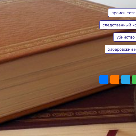
АВТОР
ТЕГИ
знакомого
происшеств
Мужчине ограничат
свободу на девять лет
Фото:
pxhere.com
следственный к
В Хабаровском районе
за убийство знакомого
убийство
Майя
осужден местный житель,
Николаева
информирует пресс-
хабаровский 
служба Следственного
управления
Следственного комитета
ПОДЕЛИТЬ
РФ по Хабаровскому
краю и ЕАО.
По собранным
доказательствам
Хабаровским
межрайонным
следственным отделом он
признан виновным
по части 1 статьи 105 УК
РФ (убийство).
Как установлено
следствием и судом,