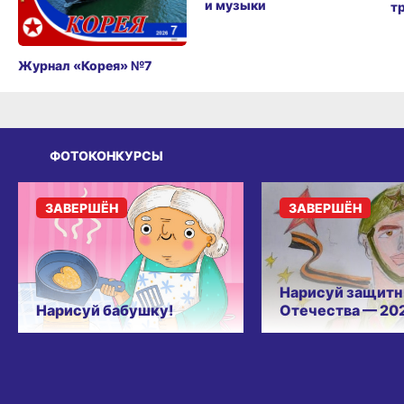
и музыки
т
Журнал «Корея» №7
ФОТОКОНКУРСЫ
ЗАВЕРШЁН
ЗАВЕРШЁН
Нарисуй защитн
Нарисуй бабушку!
Отечества — 20