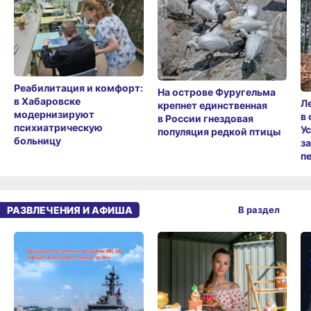
Реабилитация и комфорт:
На острове Фуругельма
в Хабаровске
Л
крепнет единственная
модернизируют
в
в России гнездовая
психиатрическую
У
популяция редкой птицы
больницу
з
п
РАЗВЛЕЧЕНИЯ И АФИША
В раздел