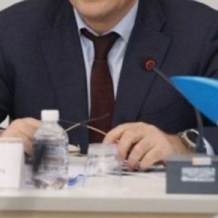
власти.
Оксана Кожемяко, председатель
краевой Общественной палаты,
подчеркнула, что подобное
соглашение заключается
впервые. Она также отметила,
что подобное взаимодействие
общественных организаций
свидетельствует о зрелости
гражданского общества
в регионе.
Напомним, что Общественная
палата Хабаровского края была
создана в 2012 году, а её
действующий состав был
сформирован в прошлом году.
Общественная палата города
Хабаровска образована в 2020
году.
В ТЕМУ:
Инфляция в Хабаровском крае
замедляется
Читайте нас в соцсетях:
ВКонтакте
,