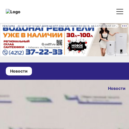
РЕКЛАМА • ООО "ТОРГОВЫЙ ДОМ ЦЕНТР СНАБЖЕНИЯ" 680009, ХАБАРОВСКИЙ КРАЙ, ГОРОД ХАБАРОВСК, ПРОМЫШЛЕННАЯ УЛ., Д. 7 ОГРН 1162724073930
Новости
31 марта 2025 г., 16:26
Общественные
Новости
палаты
ОПУБЛИКОВА
Хабаровска
31 марта 2025 г., 
и Хабаровского
края