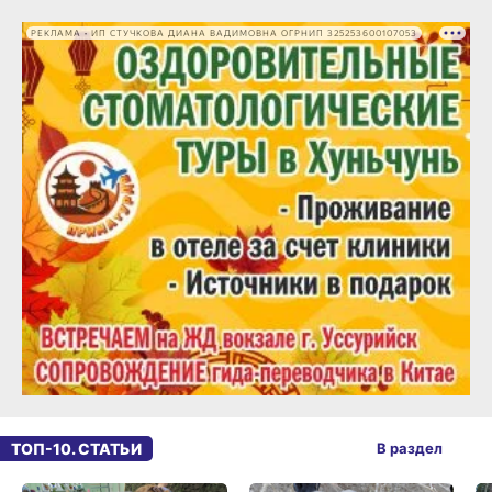
РЕКЛАМА • ИП СТУЧКОВА ДИАНА ВАДИМОВНА ОГРНИП 325253600107053
ТОП-10. СТАТЬИ
В раздел