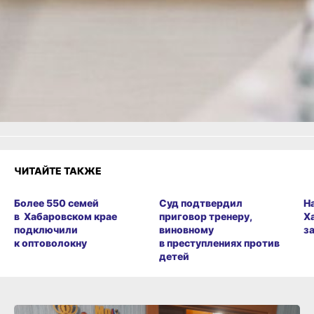
Одноклассники,
Телеграм
или
Яндекс.Дзен
и
МАКС
Как вам материал?
Огонь!
Супер
Удивило
1
Грустно
Злость
Разочарование
ЧИТАЙТЕ ТАКЖЕ
Более 550 семей
Суд подтвердил
Н
в Хабаровском крае
приговор тренеру,
Х
подключили
виновному
з
к оптоволокну
в преступлениях против
детей