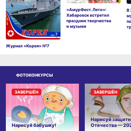
«АмурФест. Лето»:
В
Хабаровск встретил
м
праздник творчества
п
и музыки
т
Журнал «Корея» №7
ФОТОКОНКУРСЫ
ЗАВЕРШЁН
ЗАВЕРШЁН
Нарисуй защитн
Нарисуй бабушку!
Отечества — 20