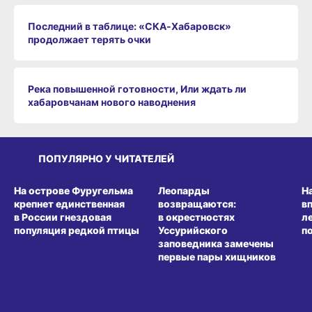
Последний в таблице: «СКА‑Хабаровск»
продолжает терять очки
Река повышенной готовности, Или ждать ли
хабаровчанам нового наводнения
ПОПУЛЯРНО У ЧИТАТЕЛЕЙ
СРЕДА ОБИТАНИЯ
СРЕДА ОБИТАНИЯ
СР
На острове Фуругельма
Леопарды
Н
крепнет единственная
возвращаются:
в
в России гнездовая
в окрестностях
л
популяция редкой птицы
Уссурийского
п
заповедника замечены
первые пары хищников