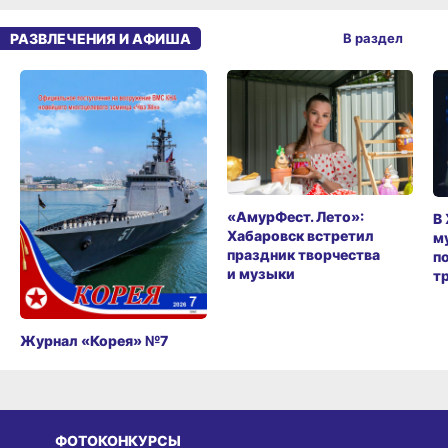
РАЗВЛЕЧЕНИЯ И АФИША
В раздел
«АмурФест. Лето»:
В
Хабаровск встретил
м
праздник творчества
п
и музыки
т
Журнал «Корея» №7
ФОТОКОНКУРСЫ