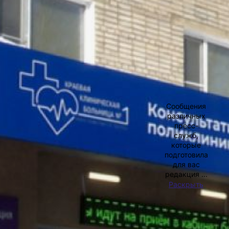
АВТОР
В России ежегодно рождаются глухими
около двух тысяч детей
Фото:
пресс-служба министерства
здравоохранения Хабаровского края
Краевой сурдологический центр
в Хабаровске оказывает
высокотехнологичную медицинскую
по
помощь детям с нарушением слуха
сообщениям
по полису ОМС, сообщает пресс-служба
пресс-
регионального правительства. Такие
служб
операции проводятся в рамках
Сообщения
регионального проекта «Оптимальная
различных
для восстановления здоровья
пресс-
медицинская реабилитация» нацпроекта
служб,
«Продолжительная и активная жизнь».
которые
Ежегодно здесь принимают
подготовила
около одиннадцати тысяч пациентов всех
для вас
возрастов со всего Дальнего Востока.
редакция ...
Здесь работают три врача-сурдолога,
Раскрыть
принимающие около трёхсот пациентов
в месяц. Кроме этого, в штате есть
учителя-дефектологи, логопеды,
сурдопедагог-дефектолог, медицинский