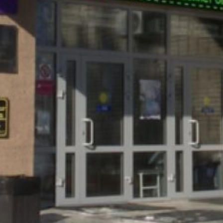
психолог и врач ЛФК.
«По самым скромным подсчётам,
ежегодно в России рождается около 1500
— 2000 глухих детей, которым может
помочь только такая операция. Если
выполнить её в первые два года жизни
и провести курс послеоперационной
слухоречевой реабилитации, адаптация
и реабилитация ребёнка в обществе будет
практически полной,» — комментирует
заведующая центром Елена Кропачева.
В 2025 году Центр получил лицензию
на реабилитацию пациентов
с кохлеарными имплантами. На данный
момент под наблюдением находятся 106
детей, которым была проведена такая
операцию.
Для реабилитации после кохлеарной
имплантации планируется закупка нового
оборудования, включая программаторы
для настройки имплантов и современные
аудиометры.
Напомним, что сурдологическая служба
в краевой клинической больнице