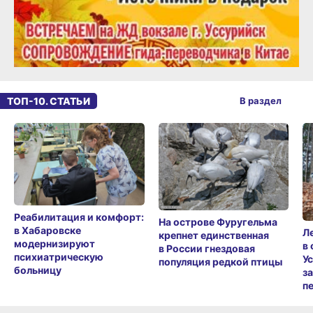
ТОП-10. СТАТЬИ
В раздел
Реабилитация и комфорт:
На острове Фуругельма
в Хабаровске
Л
крепнет единственная
модернизируют
в
в России гнездовая
психиатрическую
У
популяция редкой птицы
больницу
з
п