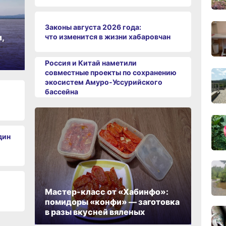
Законы августа 2026 года:
что изменится в жизни хабаровчан
,
18:23
вчер
Россия и Китай наметили
совместные проекты по сохранению
экосистем Амуро‑Уссурийского
17:36
бассейна
вчер
17:09
дин
вчер
16:17,
вчер
Мастер-класс от «Хабинфо»:
помидоры «конфи» — заготовка
в разы вкусней вяленых
15:44
вчер