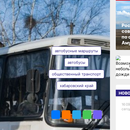
ОПУБЛИКОВАНО
13 февраля 2025 г., 18:43
Рос
со
по 
АВТОР
ТЕГИ
Аму
автобусные маршруты
м
автобусы
общественный транспорт
Наталья
Евона
тва
хабаровский край
НОВ
16:09
ПОДЕЛИТЬСЯ
ута
сего
 Об