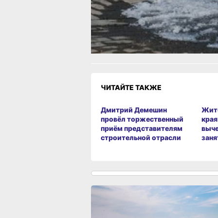
Как вам материал?
Огонь!
Супер
Удивило
Грустно
Злость
Разочарование
ЧИТАЙТЕ ТАКЖЕ
Дмитрий Демешин
Жит
провёл торжественный
края
приём представителям
выче
строительной отрасли
заня