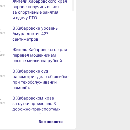
Жители Хабаровского края
,
дня
вправе получить вычет
за спортивные занятия
и сдачу ГТО
В Хабаровске уровень
,
дня
Амура достиг 427
сантиметров
Житель Хабаровского края
,
дня
перевёл мошенникам
свыше миллиона рублей
В Хабаровске суд
,
дня
рассмотрит дело об ошибке
при техобслуживании
самолёта
В Хабаровском крае
,
дня
за сутки произошло 3
дорожно-транспортных
происшествий
Все новости
В Хабаровске косметолог
дня