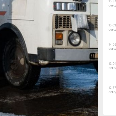
15:34
сего
15:03
сего
14:09
сего
ено
13:04
сего
12:37
сего
ана
11:14,
сего