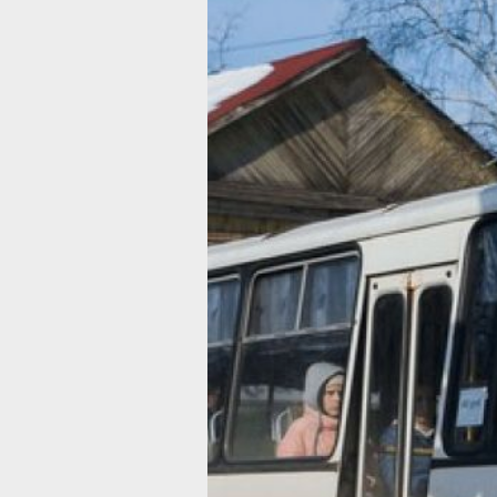
Прекращены
регулярные
перевозки
по трём
маршрутам
в Хабаровско
крае
Перевозчик не выполнил обязательс
Фото:
Ольга Цыкарева
В регионе прекращено действие
свидетельств об осуществлении
регулярных перевозок и карт маршр
по межмуниципальным маршрутам,
выданных компании «АбсолютАвто».
этом сообщили в министерстве
транспорта и дорожного хозяйства