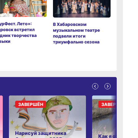
рФест. Лето»:
Хабаров
В Хабаровском
ровск встретил
музыкаль
музыкальном театре
дник творчества
завершил
подвели итоги
зыки
мировой 
триумфально сезона
ЗАВЕРШЁН
ЗАВЕРШЁН
Нарисуй защитника
Как я отдыхаю 