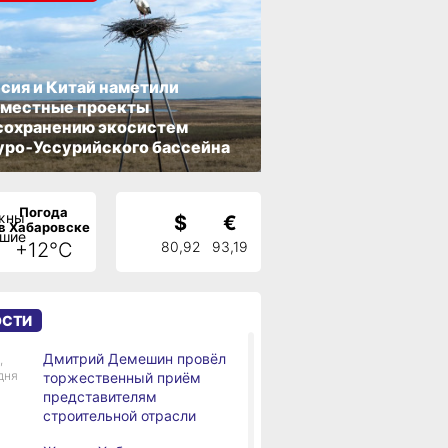
сия и Китай наметили
вместные проекты
сохранению экосистем
ро‑Уссурийского бассейна
Погода
$
€
в Хабаровске
+12°C
80,92
93,19
ОСТИ
Дмитрий Демешин провёл
,
дня
торжественный приём
представителям
строительной отрасли