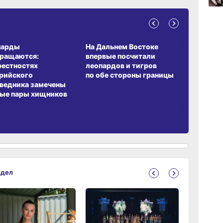
15:08
вчер
А ОБИТАНИЯ
СРЕДА ОБИТАНИЯ
ЗЕМЛЯКИ
парды
На Дальнем Востоке
Пионовый
вращаются:
впервые посчитали
хабаровч
14:22
рестностях
леопардов и тигров
Воронкев
вчер
рийского
по обе стороны границы
ведника замечены
ые пары хищников
здел