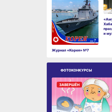
«Аму
Хаба
праз
и му
Журнал «Корея» №7
ФОТОКОНКУРСЫ
ЗАВЕРШЁН