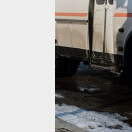
Хабаровского края. Причиной такого
решения послужило невыполнение
обязательств перевозчиком.
Речь идет о следующих
межмуниципальных маршрутах
в направлении Амурского района:
№ 221 «Эльбан — Комсомольск-на-
Амуре»;
№ 225 «Амурск — Вознесенское»;
№ 300 «Хабаровск — Амурск».
Как отметили в министерстве,
для обеспечения стабильного
транспортного обслуживания объявл
о приёме заявок на получение
свидетельств об осуществлении
регулярных перевозок
от автотранспортных предприятий.
В ТЕМУ:
В Хабаровском крае проиндексиров
выплата на проезд
Читайте нас в соцсетях:
ВКонтакте
,
Одноклассники,
Телеграм
или
Яндекс.Дзен
и
МАКС