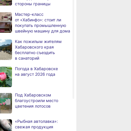
стороны границы
медалями «За спасение
на пожаре»
Мастер-класс
от «Хабинфо»: стоит ли
В Николаевске-на-Амуре
,
покупать промышленную
а
по нацпроекту капитально
швейную машину для дома
ремонтируют кровлю Дома
культуры
Как пожилым жителям
Хабаровского края
В Хабаровске
,
бесплатно съездить
а
на общественный транспорт
в санаторий
наносят слоганы
для туристов и жителей
Погода в Хабаровске
на август 2026 года
В Николаевске-на-Амуре
,
а
появится «умная»
спортивная площадка
Под Хабаровском
Федеральный эксперт
благоустроили место
а
высоко оценил спортивную
цветения лотосов
инфраструктуру
Хабаровского края
«Рыбная автолавка»:
Дебаркадеры с памятными
,
свежая продукция
а
именами начали строить