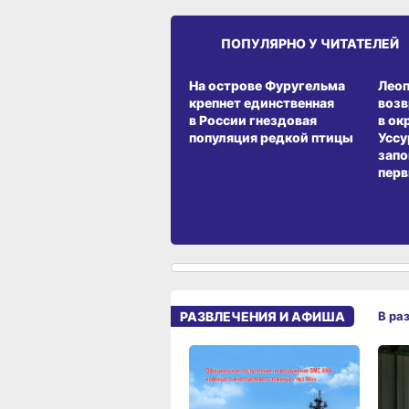
ПОПУЛЯРНО У ЧИТАТЕЛЕЙ
СРЕДА ОБИТАНИЯ
СРЕД
На острове Фуругельма
Лео
крепнет единственная
воз
в России гнездовая
в ок
популяция редкой птицы
Уссу
запо
перв
РАЗВЛЕЧЕНИЯ И АФИША
В ра