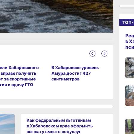
10:21,
ТОП-
сего
Реа
09:4
в Х
сего
пс
ели Хабаровского
В Хабаровске уровень
Житель Х
09:28
сего
 вправе получить
Амура достиг 427
края пер
т за спортивные
сантиметров
мошенни
тия и сдачу ГТО
миллиона
08:0
сего
19:34
вчер
Как федеральным льготникам
в Хабаровском крае оформить
19:06
выплату вместо соцуслуг
вчер