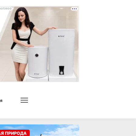
4073930
я
АЯ ПРИРОДА