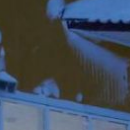
— км 118 и км 420 — км
533. На региональной
автодороге «Амур»
Хабаровск — Биробиджан
ограничения введены
на участке км 2103 — км
1948.
Единая дежурно-
диспетчерская служба
сообщает о выпадении
осадков различной
интенсивности в десяти
районах края: Бикинском,
Ванинском, Вяземском, им.
Лазо, Николаевском,
Ульчском, Хабаровском,
Советско — Гаванском,
Комсомольском,
Солнечном.
Для обеспечения
бесперебойного
и безопасного движения
автотранспорта
на региональных дорогах