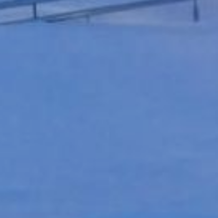
в Богородское будет
предоставлена завтра.
Причина —
неблагоприятные погодные
условия аэропорта
назначения. Аэропорт
в Чумикане закрыт до 17:00
из-за размокания взлетно-
посадочной полосы.
Аэропорт Советской Гавани
открыт с 11:00 до 17:00
для приема и отправления
воздушных судов, а в
Херпучах работает с 8:00
до 16:00. Вылет рейса 411
из Хабаровска в Чегдомын
задерживается до 13:00
в связи с проведением
снегоочистительных работ
на аэродроме. О времени
вылета рейса 403
из Хабаровска в Аян
сообщат завтра. Причина —