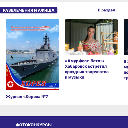
РАЗВЛЕЧЕНИЯ И АФИША
В раздел
«АмурФест. Лето»:
В
Хабаровск встретил
м
праздник творчества
п
и музыки
т
Журнал «Корея» №7
ФОТОКОНКУРСЫ