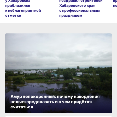
у Хабаровска
поздравил строителей
к
приблизился
Хабаровского края
п
к неблагоприятной
с профессиональным
отметке
праздником
Амур непокорённый: почему наводнения
нельзя предсказать и с чем придётся
считаться