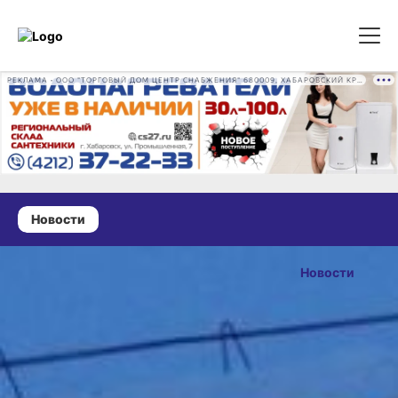
РЕКЛАМА • ООО "ТОРГОВЫЙ ДОМ ЦЕНТР СНАБЖЕНИЯ" 680009, ХАБАРОВСКИЙ КРАЙ, ГОРОД ХАБАРОВСК, ПРОМЫШЛЕННАЯ УЛ., Д. 7 ОГРН 1162724073930
Новости
07 февраля 2025 г., 12:36
Из-за
Новости
непогоды
ОПУБЛИКОВАНО
дороги
07 февраля 2025 г., 12:3
в Хабаровском
крае закрыты