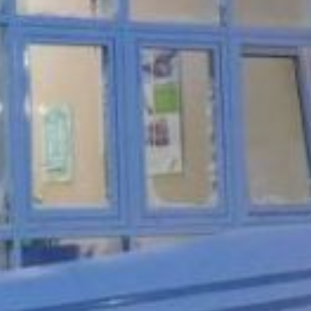
Дороги закрыты до особого
распоряжения.
По обновленной
информации пресс-службы
«Хабаровский авиалиний»,
терминал аэропорта
Николаевска-на-Амуре
занесло снегом. Расчищать
предстоит не только
аэродром, но и подъезды
к аэропорту. Пока
нет возможности начать
снегоочистку на взлетно-
посадочной полосе.
Информируют о закрытии
аэропорта до 15:00
завтрашнего дня, 8
февраля.
Аэропорт в Богородском
закрыт до 13:00
на расчистку взлетно-
посадочной полосы. О
времени вылета рейса
из Хабаровска