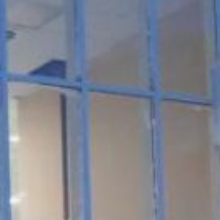
задействовано 66 единиц
техники. Специалистами
проводятся работы
по снегоочистке
и обработке проезжей части
противогололедными
материалами.
По информации
Департамента
автомобильных дорог
и транспорта правительства
ЕАО, с вечера среды
закрыто движение
по автомобильной дороге
Биробиджан — Хабаровск;
Хабаровск — Биробиджан.
А с 9:00 четверга
приостановлено движение
по автомобильным дорогам
Биробиджан — Облучье,
Биробиджан — Амурзет,
Биробиджан — Ленинское
и Биробиджан — Головино.