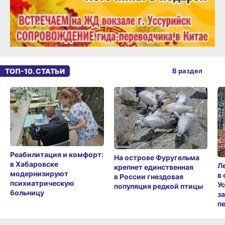
ТОП-10. СТАТЬИ
В раздел
Реабилитация и комфорт:
На острове Фуругельма
в Хабаровске
Л
крепнет единственная
модернизируют
в
в России гнездовая
психиатрическую
У
популяция редкой птицы
больницу
з
п