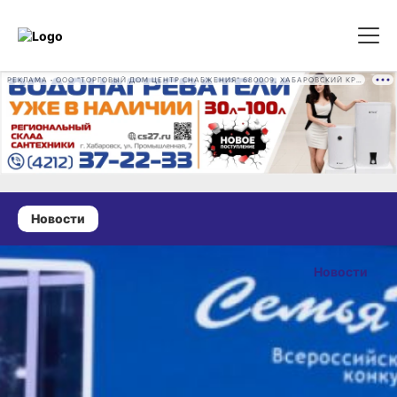
РЕКЛАМА • ООО "ТОРГОВЫЙ ДОМ ЦЕНТР СНАБЖЕНИЯ" 680009, ХАБАРОВСКИЙ КРАЙ, ГОРОД ХАБАРОВСК, ПРОМЫШЛЕННАЯ УЛ., Д. 7 ОГРН 1162724073930
Новости
22 октября 2024 г., 14:00
Семья
Новости
из Светской
ОПУБЛИКОВАНО
Гавани стала
22 октября 2024 г., 14
победителем
Всероссийского