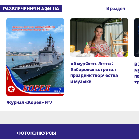
РАЗВЛЕЧЕНИЯ И АФИША
В раздел
«АмурФест. Лето»:
В
Хабаровск встретил
м
праздник творчества
п
и музыки
т
Журнал «Корея» №7
ФОТОКОНКУРСЫ