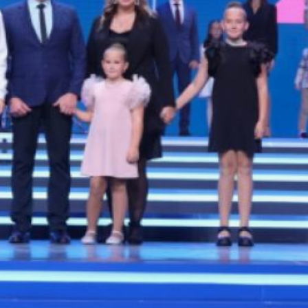
88 пар. В номинации
«Молодая семья» лучшей
стала пара из Хабаровского
края.
Как пояснили в ведомстве,
семья Гринь, победившая
в конкурсе, состоит
из четырех человек: супруга
Виталия Валерьевича, супруги
Ольги Владимировны, двух
дочерей — девятилетней
Алины и шестилетней Миланы.
Глава семьи работает
машинистом тепловоза АО
«ННК-Гаваньбункер»,
а супруга — инженером-
инспектором в АО «ДГК» СП
«ТЭЦ в г. Советская Гавань».
Старшая дочь учится в 4
классе общеобразовательной
школы, а младшая в сентябре
впервые пошла в школу.
Супруги Гринь живут
в счастливом браке 10 лет.