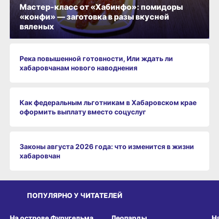
Мастер-класс от «Хабинфо»: помидоры
«конфи» — заготовка в разы вкусней
вяленых
Река повышенной готовности, Или ждать ли
хабаровчанам нового наводнения
Как федеральным льготникам в Хабаровском крае
оформить выплату вместо соцуслуг
Законы августа 2026 года: что изменится в жизни
хабаровчан
ПОПУЛЯРНО У ЧИТАТЕЛЕЙ
СРЕДА ОБИТАНИЯ
СРЕДА ОБИТАНИЯ
СР
На острове Фуругельма
Леопарды
Н