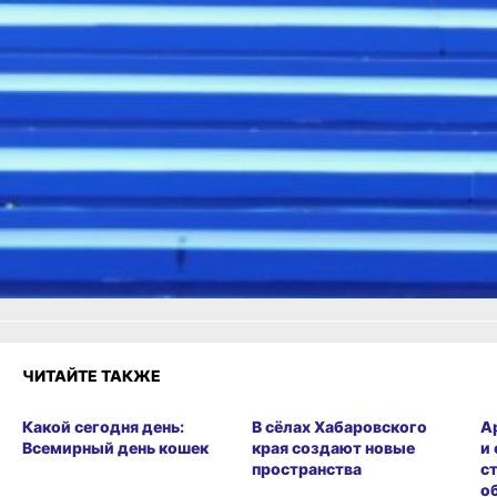
В ТЕМУ:
Твой выход, отец: о чём пели
папы с гитарой
Читайте нас в соцсетях:
ВКонтакте
,
Одноклассники,
Телеграм
или
Яндекс.Дзен
и
МАКС
Как вам материал?
Огонь!
Супер
Удивило
Грустно
1
Злость
Разочарование
ЧИТАЙТЕ ТАКЖЕ
Какой сегодня день:
В сёлах Хабаровского
А
Всемирный день кошек
края создают новые
и
пространства
с
о