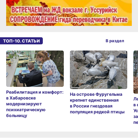
ТОП-10. СТАТЬИ
В раздел
Реабилитация и комфорт:
На острове Фуругельма
в Хабаровске
Л
крепнет единственная
модернизируют
в
в России гнездовая
психиатрическую
У
популяция редкой птицы
больницу
з
п