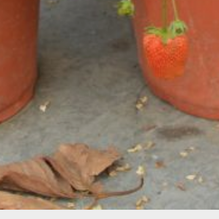
Совет, помимо плодородного слоя,
внесите хорошо перепревший
компост или перегной. Это улучшит
структуру почвы и ее
микробиологический состав. И
убедитесь, что усы, которые вы
сажаете, абсолютно здоровы,
без признаков болезней
или вредителей.
В ТЕМУ:
Виргинская черёмуха: гость
с приятным вкусом
для дальневосточных садов
Еще больше
советов:
Одноклассники
,
ВКонтакте
и
Телеграм
Как вам материал?
Огонь!
Супер
Удивило
1
Грустно
Злость
Разочарование