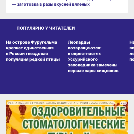
— заготовка в разы вкусней вяленых
ПОПУЛЯРНО У ЧИТАТЕЛЕЙ
СРЕДА ОБИТАНИЯ
СРЕДА ОБИТАНИЯ
СР
На острове Фуругельма
Леопарды
Н
крепнет единственная
возвращаются:
в
в России гнездовая
в окрестностях
л
популяция редкой птицы
Уссурийского
п
заповедника замечены
первые пары хищников
РЕКЛАМА • ИП СТУЧКОВА ДИАНА ВАДИМОВНА ОГРНИП 325253600107053