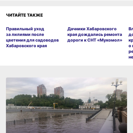
ЧИТАЙТЕ ТАКЖЕ
Правильный уход
Дачники Хабаровского
В
за лилиями после
края дождались ремонта
д
цветения для садоводов
дороги к СНТ «Мукомол»
к
Хабаровского края
о
р
н