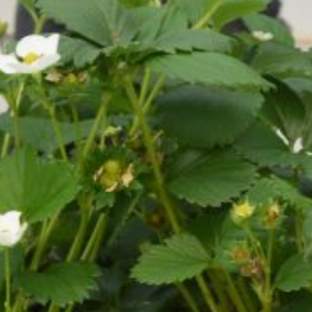
были истощены предыдущими
посадками. Если у вас
ограниченное пространство, это
позволяет эффективно
использовать уже подготовленную
грядку.
Однако есть и риски, особенно
актуальные для Хабаровского
края. Споры грибковых
заболеваний (серая гниль, белая
пятнистость, мучнистая роса и др.)
и яйца вредителей (земляничный
клещ, нематоды) могут оставаться
в глубоких слоях почвы или на
растительных остатках, которые
вы могли не полностью удалить.
Растения выделяют в почву
вещества, которые могут угнетать
рост последующих растений того
же вида. Это называется
почвоутомлением. Клубника
особенно подвержена этому. Даже
при добавлении плодородного
слоя, эти вещества могут