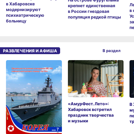
в Хабаровске
Л
крепнет единственная
модернизируют
в
в России гнездовая
психиатрическую
У
популяция редкой птицы
больницу
з
п
РАЗВЛЕЧЕНИЯ И АФИША
В раздел
«АмурФест. Лето»:
В
Хабаровск встретил
м
праздник творчества
п
и музыки
т