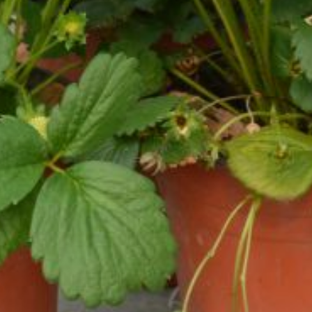
сохраняться и негативно влиять
на развитие новых кустов.
Хотя вы добавляете плодородный
слой, некоторые специфические
микроэлементы, необходимые
клубнике, могли быть сильно
истощены, и их восполнение только
добавлением верхнего слоя может
быть недостаточным.
И еще, если на старой грядке были
многолетние сорняки, их корни
могли остаться, и они быстро
начнут конкурировать с молодыми
кустиками.
В идеале, клубнику на одно и то же
место возвращают не ранее чем
через 3-4 года.
Если вы выкопали клубнику летом,
а сажать будете осенью,
в промежутке посейте сидераты.
Они оздоровят почву, обогатят
ее органикой и подавят рост
сорняков.