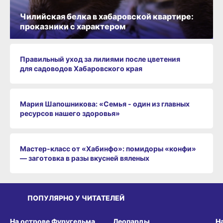
Чилийская белка в хабаровской квартире:
проказники с характером
Правильный уход за лилиями после цветения
для садоводов Хабаровского края
Мария Шапошникова: «Семья - один из главных
ресурсов нашего здоровья»
Мастер-класс от «Хабинфо»: помидоры «конфи»
— заготовка в разы вкусней вяленых
ПОПУЛЯРНО У ЧИТАТЕЛЕЙ
СРЕДА ОБИТАНИЯ
СРЕДА ОБИТАНИЯ
СР
На острове Фуругельма
Леопарды
Н