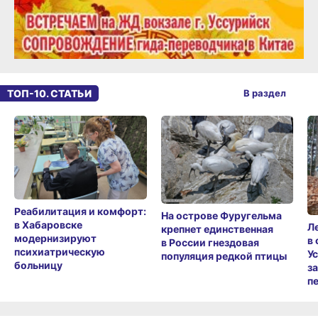
ТОП-10. СТАТЬИ
В раздел
Реабилитация и комфорт:
На острове Фуругельма
в Хабаровске
Л
крепнет единственная
модернизируют
в
в России гнездовая
психиатрическую
У
популяция редкой птицы
больницу
з
п