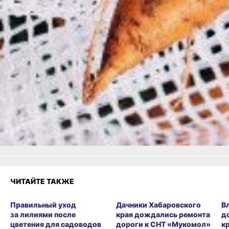
В ТЕМУ:
Уборка и хранение моркови:
хабаровским огородникам
на заметку
Еще больше
советов:
Одноклассники
,
ВКонтакте
и
Телеграм
Как вам материал?
Огонь!
Супер
Удивило
3
Грустно
Злость
1
Разочарование
ЧИТАЙТЕ ТАКЖЕ
Правильный уход
Дачники Хабаровского
В
за лилиями после
края дождались ремонта
д
цветения для садоводов
дороги к СНТ «Мукомол»
к