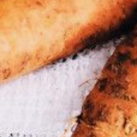
подкидываю с дорожек. Весной
снимаю с грядок укрытие,
мульчирующий слой, чтобы земля
скорее прогрелась. А дальнейший
уход — стандартный. Подзимние
посевы значительно облегчают
весенние работы.
Щит от ветров
Еще одно важное условие
успешного подзимнего посева —
надежная защита участка
от господствующих холодных
ветров. С этой задачей успешно
справляются кустарники. Для тех
садоводов, кто решится изучать
свой сад на предмет таких
посевов, выбирайте
по возможности южный склон
или пригорок. Весной они быстро
просыхают и отлично прогреваются
солнцем.
Ирина Воронова, дачница
со стажем, Хабаровск