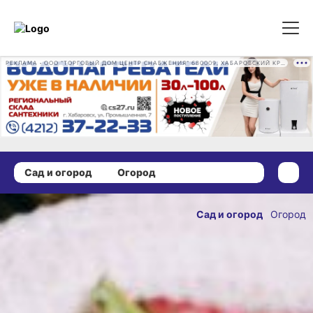
РЕКЛАМА • ООО "ТОРГОВЫЙ ДОМ ЦЕНТР СНАБЖЕНИЯ" 680009, ХАБАРОВСКИЙ КРАЙ, ГОРОД ХАБАРОВСК, ПРОМЫШЛЕННАЯ УЛ., Д. 7 ОГРН 1162724073930
Сад и огород
Огород
27 сентября 2025 г., 09:00
Подзимний посев
Сад и огород
Огород
моркови: личный
ОПУБЛИКОВАНО
опыт
27 сентября 2025 г., 09:00
хабаровчанки
Вредители «запаздывают»