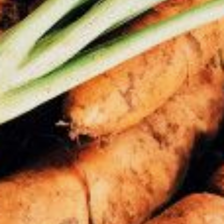
и опилки. Держу их в ведрах
в сарае — они понадобятся
для засыпки семян. Можно
приготовить и ведро земли,
подержать дома, а потом засыпать
теплой землей посевы.
Если осень дождливая, накрываю
от избыточного увлажнения грядки
пленкой или рубероидом. И держу
в таком виде вплоть
до промерзания почвы.
Высеваю семена, когда
температура воздуха перейдет
через ноль. Важно, чтобы
до наступления зимы семена
в земле набухли, но не проросли.
Приходится постоянно следить
за прогнозом погоды. Тут сложно
назвать какие-то конкретные
сроки.
Холодостойкие сорта моркови —
Московская зимняя, Витаминная 6,
Перфекшен, Лосиноостровская 13,
ВНИИОХ 336, Нантская 4.