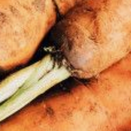
Благо сделать это совсем
несложно, грядка-то моя укрыта:
сметаю с пленки снег, убираю
укрытие и высеваю по заранее
подготовленным бороздкам.
Для посева по замерзшей почве,
по-другому это называется «по
черепку», использую только сухие
семена. Причем норму семян
всегда увеличиваю (по сравнению
с весенними посевами).
Семена присыпаю сухим песком
и сверху по грядке рассыпаю
сухие опилки, слоем около 6 см.
Можно набросать торф. Так весной
на почве не образуется корки. От
мышей можно положить приманки.
Грядки дополнительно прикрываю
еще сухими ветками, чтобы снег
лучше держался.
За зиму к грядкам периодически
подхожу, слежу за тем, чтобы снег
не сдувало. При необходимости