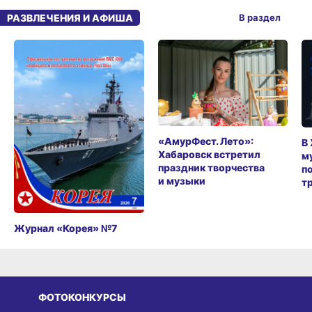
РАЗВЛЕЧЕНИЯ И АФИША
В раздел
«АмурФест. Лето»:
В
Хабаровск встретил
м
праздник творчества
п
и музыки
т
Журнал «Корея» №7
ФОТОКОНКУРСЫ