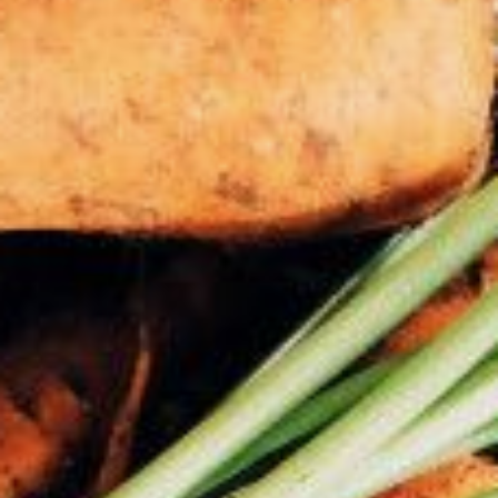
грядки. Чтобы бока не осыпались,
окантовываю их металлическими
бортами. Под перекопку грядок
для подзимнего посева всегда
разбрасываю полведра компоста
и стакан золы на квадратный метр.
Иногда вместо золы рассыпаю
фосфорно-калийные удобрения (по
1 ст. ложке на квадратный метр).
Стараюсь тщательно убрать корни
сорняков. Разравниваю
поверхность почвы и нарезаю
мотыгой бороздки поперек грядки
через 20 см. их нужно делать
сантиметра на 2 глубже, чем
для весенних посевов.
Перед посевом в бороздки
насыпаю немного песка. Но тут все
индивидуально. Я это делаю только
потому, что почва на моем огороде
— тяжелый суглинок, и без песка
семенам сложно пробиться.
Заранее заготавливаю песок