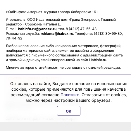
«ХабИнфо»: интернет-журнал города Хабаровска 16+
Учредитель: ООО Издательский дом «Гранд Экспресс». Главный
редактор - Сорокина Наталья Д.
E-mail:
habinfo.ru@yandex.ru
; тел. 8 (4212) 47-55-48.
Рекламная служба:
reklama@habex.ru
. Телефоны: (4212) 30-99-80,
79-44-92
Любое использование либо копирование материалов, фотографий,
подборки материалов сайта, элементов дизайна и оформления
допускается с письменного согласования с администрацией сайта
и прямой индексируемой гиперссылкой на сайт Habinfo.ru.
Мнение авторов статей может не совпадать с позицией редакции.
Политика конфиденциальности
Оставаясь на сайте, Вы даете согласие на использование
Соглашение пользователя
cookies, которые применяются для повышения качества
рекомендаций согласно
Политике
. Отказаться от cookies,
Подписка на новости:
RSS
можно через настройки Вашего браузера.
Данные погоды предоставляются сервисом
OK
ХабИнфо в соцсетях и мессенджерах:
ВКонтакте
Одноклассники