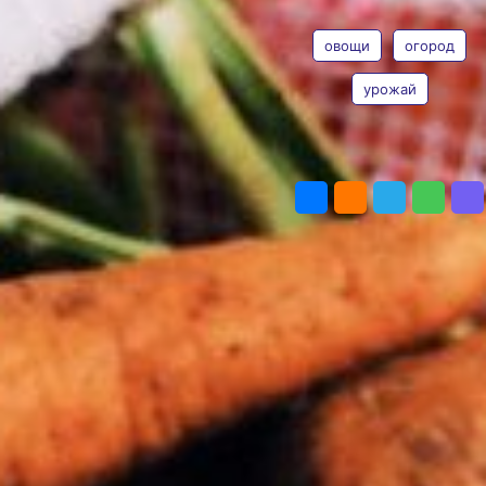
с нанесением ущерба, встречая
ТЕГИ
уже крепкие растения
Фото:
pxhere.com
овощи
огород
Раньше я не знала, что вредителей
овощных растений можно
урожай
обмануть. Прочитав о подзимних
посевах, сама включилась в эту
«игру-обманку». И в самом деле,
ПОДЕЛИТЬСЯ
когда в огород налетают
листоблошка, морковная
или луковая, или крестоцветная
муха, вместо нежных всходов
их встречают уже подросшие,
погрубевшие листья. Для них они
уже невкусные. Словом,
с вредоносностью вредители
запаздывают.
Все началось с моркови. Я стала
замечать, что весенние посевы
начали кудрявиться и поражаться
листоблошкой. урожай перестал
устраивать. Мне не хотелось
опрыскивать химией растения —
молодую морковку вся семья ест.