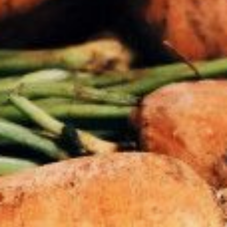
Решила посеять морковь под зиму,
хотя не отказалась и от весенней
грядки.
В первую же весну всходы осенней
моркови «ускользнули»
от листоблошки — когда она
активизировалась, растения уже
были взрослые. С тех пор
подзимние посевы моркови у меня
стали ежегодными.
важно
Посеянная осенью морковь
хранится хуже, поэтому нужно
либо увеличить посевы, либо
дополнительно сеять весной.
Осенью сеют на 30 — 40% больше
семян, чем при весеннем посеве,
так как часть замерзнет, часть не
взойдет.
После уборки урожая
перекапываю грядки. Важно, чтобы
весной семена не затоплялись
талыми водами, поэтому
устраиваю для них высокие