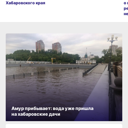
Хабаровского края
о
р
н
Амур прибывает: вода уже пришла
на хабаровские дачи