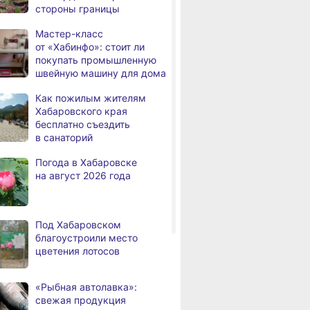
стороны границы
дня
с инвалидностью
трудоустроены
Мастер-класс
в Хабаровском крае
от «Хабинфо»: стоит ли
покупать промышленную
Магнитные бури,
,
швейную машину для дома
дня
радиационный фон и пробки
в Хабаровске 7 августа
Как пожилым жителям
Хабаровского края
Какой сегодня день: День
3,
бесплатно съездить
дня
маяка
в санаторий
В вузы Хабаровского края
,
Погода в Хабаровске
а
в этом году подали свыше
на август 2026 года
100 тысяч заявлений
Троих хабаровских
,
а
пожарных наградили
Под Хабаровском
медалями «За спасение
благоустроили место
на пожаре»
цветения лотосов
В Николаевске-на-Амуре
,
а
по нацпроекту капитально
«Рыбная автолавка»:
ремонтируют кровлю Дома
свежая продукция
культуры