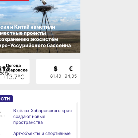
сия и Китай наметили
вместные проекты
сохранению экосистем
ро‑Уссурийского бассейна
Погода
$
€
в Хабаровске
+13.7°C
81,40
94,05
ОСТИ
В сёлах Хабаровского края
,
дня
создают новые
пространства
Арт‑объекты и спортивные
,