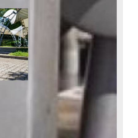
ть косы.
Next
 сколько
влять
о. Кстати,
олнце
-то вроде
ами
сяцев
ому, кстати,