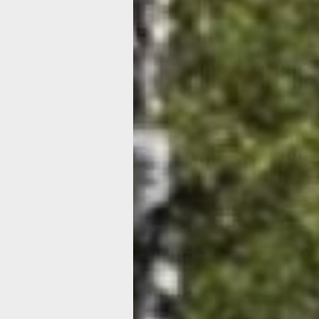
Как защитить
ребёнка
от солнечного
удара — сове
опытного пед
Летом большинство детей проводят 
на свежем воздухе. У одних это Мал
и Таиланд, у других отдых на даче и
у бабушки. Независимо от достатка р
солнце одинаково не щадит и тех и д
больше страдают от перегрева, ведь
их терморегуляция еще не отлажена.
у педиатра Татьяны Медведевой, как
ребёнка от солнечного удара.
профил
солнечного удара дети