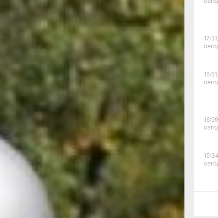
сего
17:31
сего
16:51,
сего
стараемся
лядим
орелые,
16:09
м, — говорит
сего
 идёт
15:34
етовое.
сего
, он опасен,
 возрасте
 если
15:03
сего
его