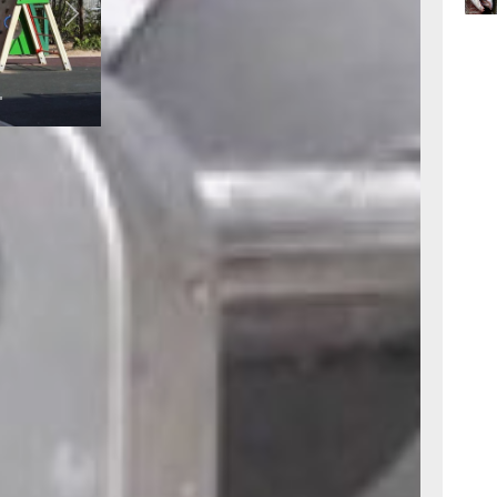
Next
17:36
вчер
С помощью
17:09
вчер
ыть
 сатин,
 впитывает
ом костюме
рым, влага
окрыта
й ткани
чного ожога.
йсболка. У
ые,
 но они
го,
 очередь.
мурная
 плечами.
 которые