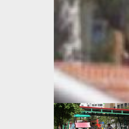
как раз малышня наша, груднички. 
месяцев — это время, когда на откр
солнца ребенку опасно находиться. П
перегреется, потеряет много жидкос
солнечные ожоги буквально за десят
Поэтому вывозим в колясочке, прик
от прямых солнечных лучей, и не в 
солнцепёк, а рано утром — с 9 до 11,
16 часов. Это, кстати, касается и взр
до 16 находиться на солнце никому
не рекомендую.
Поэтому такое правило — вышли вы 
даже с трехлеткой, на воздух, ваша 
вашего роста — значит, все хорошо.
и ваша тень короче вас, она маленьк
или прячется под вами — значит всё,
домой. Такой теневой метод проверк
неопасно отлично работает.
профилак
солнечного удара дети