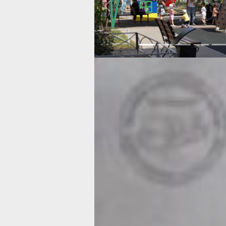
Previous
— Мы можем как-то защититься? 
одежды, головных уборов?
— Конечно, только одежда должна б
из натуральных тканей: хлопок, бязь,
рибана, лён тоже можно, но он плохо
влагу, поэтому если малыш в льнян
набегается и вспотеет, он будет мок
не впитается. Голова должна быть п
панамкой. Это бесспорно. Тонкий сло
защищает от теплового удара и солне
Заметьте, я сказала панамка, а не бе
нас все любят бейсболки, они классн
закрывают козырьком лицо и глазки,
не обеспечивают защиты, прежде все
для ушек. А ушки обгорают в первую
Обращались дети, хотя местами пас
погода, с обгорелыми ушами, шеей и
Есть бейсболки с задним козырьком,