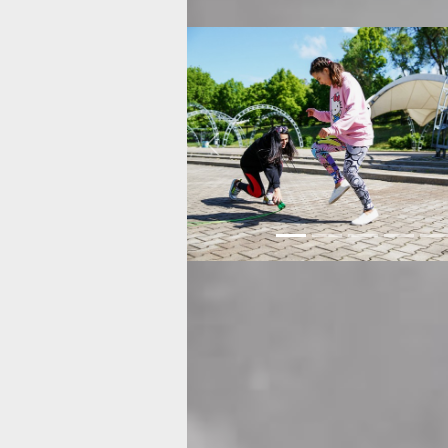
закрывают шею, у девчонок могут бы
Previous
— А можно полностью обмазаться
солнцезащитными кремами и гулять
хочешь?
— Не совсем так. Кремы нужно обно
каждые два часа, после купания точн
не стоит сидеть по горло в воде — с
отражается от воды и получается что
линзы, ещё и глаза страдают. Мы с в
договорились, что дети до шести ме
на открытое солнце не выходят, поэт