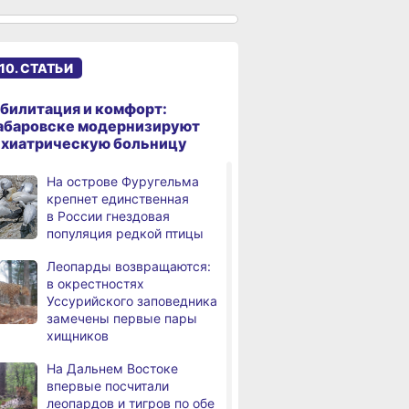
сантиметров
Житель Хабаровского края
,
дня
перевёл мошенникам
10. СТАТЬИ
свыше миллиона рублей
В Хабаровске суд
,
билитация и комфорт:
дня
рассмотрит дело об ошибке
абаровске модернизируют
при техобслуживании
ихиатрическую больницу
самолёта
На острове Фуругельма
В Хабаровском крае
,
крепнет единственная
дня
за сутки произошло 3
в России гнездовая
дорожно-транспортных
популяция редкой птицы
происшествий
Леопарды возвращаются:
В Хабаровске косметолог
в окрестностях
дня
осуждена
Уссурийского заповедника
за мошенничество
замечены первые пары
хищников
В Хабаровске потушили
дня
крупный пожар
На Дальнем Востоке
в деревянном доме
впервые посчитали
леопардов и тигров по обе
Более сотни граждан
4,