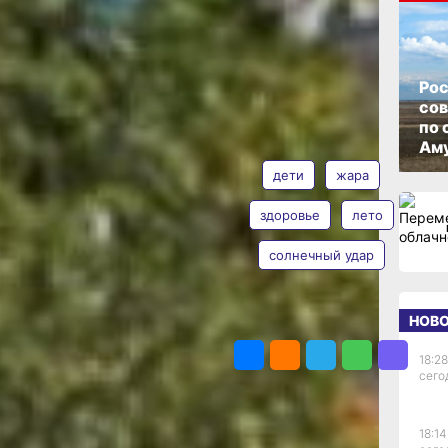
ОПУБЛИКОВАНО
22 июля 2025 г., 13:00
Рос
со
ты
по 
АВТОР
ТЕГИ
Аму
иатра
дети
жара
время
здоровье
лето
ьдивы
ли в деревне
солнечный удар
Мария
одителей,
Полякова
ругих. Дети
Фото:
НОВ
ПОДЕЛИТЬСЯ
 Мы узнали
Дмитрий
 защитить
Волков
18:28
актика
сего
18:14