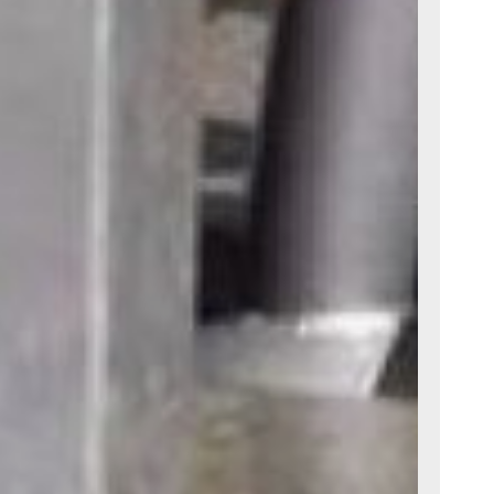
жно помнить,
и SPF, тем
только тем,
ципе, с таким
уты
ь. Стоит
 30-50.
я
хлаждается.
 развития
постепенно.
алыша
нут.
прошёл
 Хабаровске
с.Дзен
и
рустно