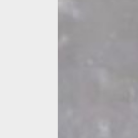
и нет таких кремов, с 6 месяцев. Ну
чем выше солнцезащитный фактор ил
лучше. С цифрой 15-20 можно брать 
кто уже как шоколадка, хотя, в прин
средством можно выйти на три мин
на солнце, а потом нужно зайти в тен
обратить внимание на средства с SPF
Обожжённая кожа плохо справляетс
с терморегуляцией, плохо потеет и о
К тому же не стоит забывать о риске
рака кожи.
Выводить ребёнка на солнце нужно 
И ни в коем случае не оставляйте м
закрытым в машине, даже на пять ми
В ТЕМУ:
ЗОЖники меняют профессию — как 
фестиваль здорового образа жизни в
(Фоторепортаж)
Читайте нас в соцсетях:
ВКонтакте
,
Одноклассники,
Телеграм
или
Яндек
МАКС
Как вам материал?
Огонь!
Супер
Удивило
Г