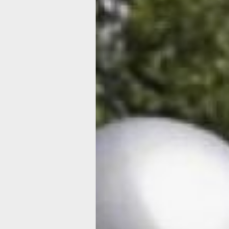
Татьяна Медведева, врач-педиатр
— Татьяна Викторовна, вот мы все 
подзагореть и думаем, что так выг
здоровее. Правильно ли это?
— Часто слышим — ой, какие вы заг
какие вы отдохнувшие приехали к на
Татьяна Медведева, педиатр детской
поликлиники. — Солнце полезно, но в
ограниченном количестве, излучение
как инфракрасное, так и ультрафиол
Избыток ультрафиолета нам не нужен
чреват серьезными заболеваниями в
уже солидном.
По факту загар может быть опасным,
по существу. И опасен он прежде вс