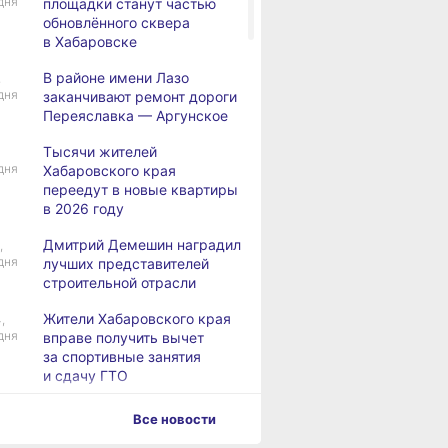
дня
площадки станут частью
обновлённого сквера
в Хабаровске
В районе имени Лазо
,
дня
заканчивают ремонт дороги
Переяславка — Аргунское
Тысячи жителей
дня
Хабаровского края
переедут в новые квартиры
в 2026 году
Дмитрий Демешин наградил
,
дня
лучших представителей
строительной отрасли
Жители Хабаровского края
,
дня
вправе получить вычет
за спортивные занятия
и сдачу ГТО
В Хабаровске уровень
,
Все новости
дня
Амура достиг 427