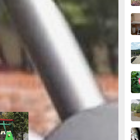
Первые шесть
сего
ытых лучах
отому что он
ти и получит
ь минут.
09:28
рытой
сего
самый
 либо после
ослых. С 11
08:0
сего
с ребенком,
19:34
тень больше
вчер
 Вышли
ая
 надо идти
19:06
и — опасно/
вчер
тика
18:23
вчер