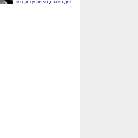
по доступным ценам едет
в районы Хабаровского
В Хабаровске
,
края
а
на общественный транспорт
наносят слоганы
Пенсионерам
для туристов и жителей
Хабаровского края
положена доплата
В Николаевске-на-Амуре
,
за иждивенцев
а
появится «умная»
спортивная площадка