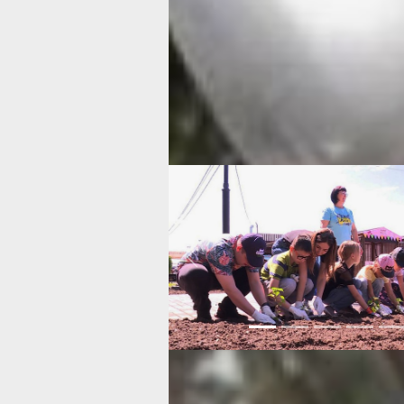
для маленьких деток. Сам загар — э
реакция организма, это наша кожа п
спрятаться. Мы ее не одели, и надо ч
придумать. И вырабатывается тот с
мелатонин, который обеспечивает цв
солнечные ожоги, полученные малы
возрасте, скажутся на здоровье кож
здоровье впоследствии. Поэтому фан
и находиться целый день на солнышк
плохо. И загар — он нездоровый.
Previous
— Кому вообще не стоит находиться
даже 10 минут в день?
— Самые незащищенные слои населе