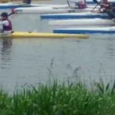
в случае нарушения условий
договора. Если ваши права
нарушены, вы можете потребовать
возврат денег.
По статье 10 Закона № 132-ФЗ
претензии к качеству туристского
продукта нужно подавать
туроператору в письменной форме
в течении двадцати дней со дня
окончания действия договора,
а туроператор обязан рассмотреть
их в течение десяти дней.
Для требования компенсации
потребуются следующие
документы:
претензия, подписанная
у администратора гостиницы, если
отель не соответствует заявленной
«звёздности»;
рекламный лист ресторана
и прейскурант, если вместо
шведского стола вам предлагают
меню;
акт, подписанный у гида, если