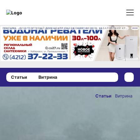
РЕКЛАМА • ООО "ТОРГОВЫЙ ДОМ ЦЕНТР СНАБЖЕНИЯ" 680009, ХАБАРОВСКИЙ КРАЙ, ГОРОД ХАБАРОВСК, ПРОМЫШЛЕННАЯ УЛ., Д. 7 ОГРН 1162724073930
Статьи
Витрина
05 августа 2024 г., 08:52
Как после отпуска
Статьи
Витрина
вернуть деньги
ОПУБЛИКОВАНО
за некачественные
05 августа 2024 г., 08:52
услуги турфирмы
Все требования к качеству услуги