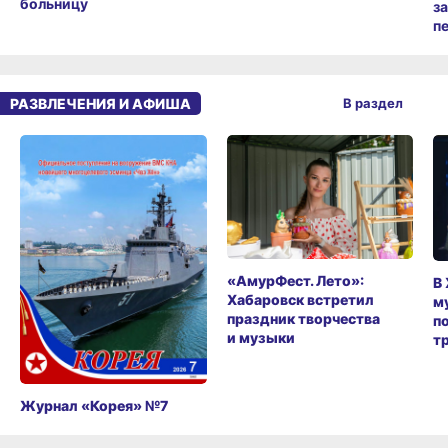
больницу
з
п
РАЗВЛЕЧЕНИЯ И АФИША
В раздел
«АмурФест. Лето»:
В
Хабаровск встретил
м
праздник творчества
п
и музыки
т
Журнал «Корея» №7