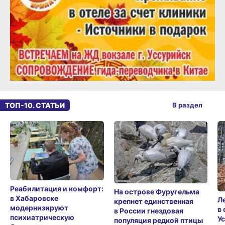
ТОП-10. СТАТЬИ
В раздел
Реабилитация и комфорт:
На острове Фуругельма
в Хабаровске
Л
крепнет единственная
модернизируют
в
в России гнездовая
психиатрическую
У
популяция редкой птицы