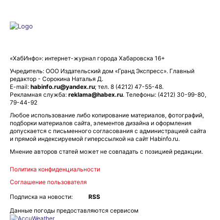
«ХабИнфо»: интернет-журнал города Хабаровска 16+
Учредитель: ООО Издательский дом «Гранд Экспресс». Главный
редактор - Сорокина Наталья Д.
E-mail:
habinfo.ru@yandex.ru
; тел. 8 (4212) 47-55-48.
Рекламная служба:
reklama@habex.ru
. Телефоны: (4212) 30-99-80,
79-44-92
Любое использование либо копирование материалов, фотографий,
подборки материалов сайта, элементов дизайна и оформления
допускается с письменного согласования с администрацией сайта
и прямой индексируемой гиперссылкой на сайт Habinfo.ru.
Мнение авторов статей может не совпадать с позицией редакции.
Оставаясь на сайте, Вы даете согласие на использование
Политика конфиденциальности
cookies, которые применяются для повышения качества
Соглашение пользователя
рекомендаций согласно
Политике
. Отказаться от cookies,
можно через настройки Вашего браузера.
Подписка на новости:
RSS
Данные погоды предоставляются сервисом
OK