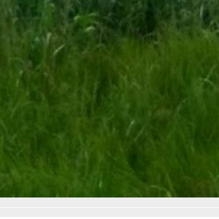
не состоялась оплаченная
экскурсия.
Роспотребнадзор напоминает
отдыхающим: ваши права
защищены, и в случае
их нарушения, вы имеете полное
право на компенсацию.
Анна Лесив
В ТЕМУ:
Лето путешествий: что привлекает
туристов в Хабаровск
Читайте нас в соцсетях:
ВКонтакте
,
Одноклассники,
Телеграм
или
Яндекс.Дзен
и
МАКС
Как вам материал?
Огонь!
Супер
Удивило
2
1
Грустно
Злость
Разочарование