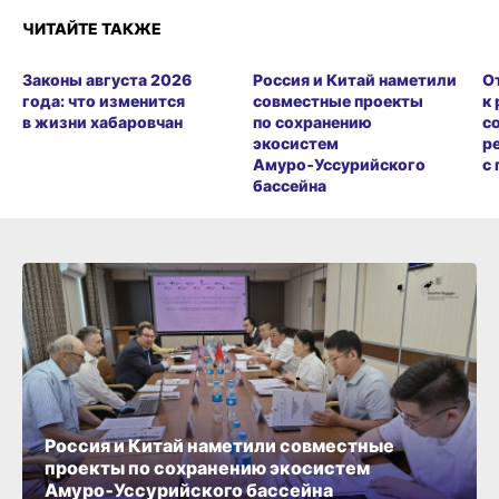
ЧИТАЙТЕ ТАКЖЕ
Законы августа 2026
Россия и Китай наметили
О
года: что изменится
совместные проекты
к
в жизни хабаровчан
по сохранению
с
экосистем
р
Амуро‑Уссурийского
с
бассейна
Россия и Китай наметили совместные
проекты по сохранению экосистем
Амуро‑Уссурийского бассейна