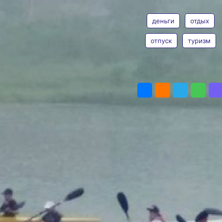
должны быть прописаны
ТЕГИ
в договоре.
Фото:
Ирина Климченко
деньги
отдых
Качество туристических услуг
играет ключевую роль в создании
отпуск
туризм
приятных воспоминаний
о путешествии в отпуске. Согласно
статье 4 Закона РФ № 2300-1 «О
ПОДЕЛИТЬСЯ
защите прав потребителей»,
туристическая услуга должна
соответствовать договору, быть
безопасной для жизни и здоровья,
а также не причинять вред
имуществу потребителя.
Все требования к качеству услуги
должны быть прописаны
в договоре, оформленном
в письменной форме. Если хотя бы
одно из условий не выполнено,
услуга считается ненадлежащей,
рассказали в Роспотребнадзоре.
Статья 6 ФЗ №132 гарантирует
право на возмещение убытков
и компенсацию морального вреда