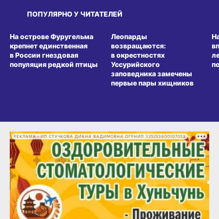
ПОПУЛЯРНО У ЧИТАТЕЛЕЙ
СРЕДА ОБИТАНИЯ
СРЕДА ОБИТАНИЯ
СР
На острове Фуругельма
Леопарды
Н
крепнет единственная
возвращаются:
в
в России гнездовая
в окрестностях
л
популяция редкой птицы
Уссурийского
п
заповедника замечены
первые пары хищников
РЕКЛАМА • ИП СТУЧКОВА ДИАНА ВАДИМОВНА ОГРНИП 325253600107053