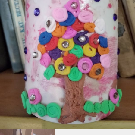
Бывает, что лак попадает
внутрь кружки. Он легко
снимается любой
жидкостью для снятия
лака. Как только
основной узор высохнет,
смачиваем жидкостью
ватный диск и аккуратно
убираем лишнее. После
этого кружку моем
с любым моющим
средством и тщательно
вытираем.