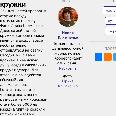
АВТОР
Т
кружки
масте
Лак для ногтей превратит
старую посуду
в стильную новинку
рук
Фото:
Ирина Климченко
Даже самой старой
твор
Ирина
кружке, которая годами
Климченко
пылится в шкафу, вовсе
Пятнадцать лет в
необязательно
дальневосточной
ПОДЕ
отправляться на свалку.
журналистике.
Сегодня мы с вами
Корреспондент
вдохнём в неё новую
ИД «Гранд...
душу, создав уникальный
Раскрыть
предмет декора. Для
этого нам понадобится…
Фото:
обычный лак
Ирина
для маникюра.
Климченко
Кстати, а вы знаете,
что покрывать ногти
разноцветными красками
стали более 5000 лет
назад? Египтяне красили
их хной и смесями