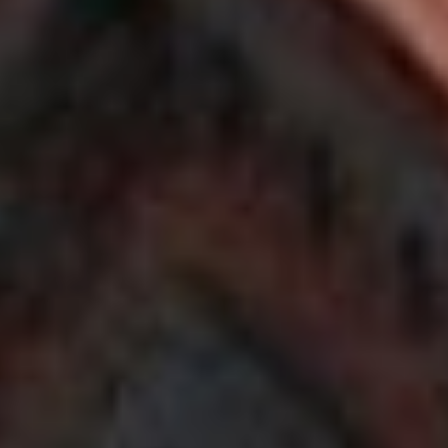
способности Андрея Фёдоровича
и был к нему вполне щедр:
Плюснин получал 100 рублей
в год, а позже жалование
увеличилось вдвое. Однако
даже такие доходы не смогли
удержать Андрея Фёдоровича
от стремления начать
собственное дело. Он сдал лавку
новому доверенному купца
и отправился в Николаевск.
В начале собственного дела
Плюснину помогли случай
и смекалка. Узнав о том, что
в низовьях Амура затонула
баржа с товаром, Андрей
Фёдорович выкупил её
у владельцев за бесценок.
Дождавшись весны, когда река
обмелеет, Плюснин отправился
на место крушения и с
лёгкостью вытащил товары
из лежащего неглубоко судна.
После чего он пустился уже