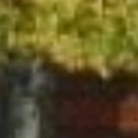
городского архитектора.
Это красивое здание Г-образной
формы огибает угол квартала
на пересечении улиц, а
в дворовой части к нему
пристроен такой же высоты
блок. На его втором и третьем
этажах расположено несколько
балконов, окна первого этажа –
прямоугольные, а второго
и третьего – арочные. Над
окнами первого этажа были
установлены жалюзи-шторы,
закрывающие окна здания
снаружи. При этом, несмотря
на долгий срок (более ста лет!),
жалюзи (правда, после
реставрации, в ходе которой их
снимали, чистили
и ремонтировали) продолжают
работать! Как видно, их
механизм оказался более
надёжным, чем у часов.