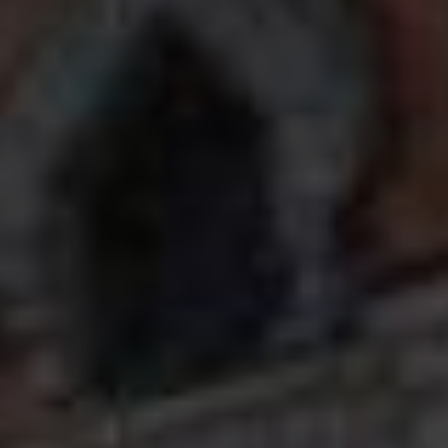
в собственную торговую
экспедицию по Амуру, продавая
в селениях и стойбищах
по берегам реки своё недорого
приобретённое добро.
18 августа 1860 года на своём
баркасе Андрей Фёдорович
прибыл в Хабаровку и, узнав, что
сильной конкуренции здесь не
предвидится (в поселении тогда
торговал лишь М.И. Чардымов),
решил остаться в поселении.
На новом месте
Вскоре после прибытия
в Хабаровку Плюснин построил
здесь свой первый деревянный
дом. Вначале расчистили место
от леса, а потом возвели
маленький деревянный
домишко, который постепенно
обрастал пристройками и в итоге
расширился настолько, что
Андрей Фёдорович мог