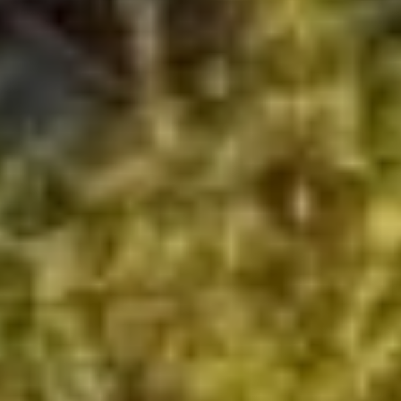
свободной для торговли,
местная администрация и той,
и другой стороны иногда
препятствовала ей.
Плюснины были из тех людей,
для которых большие капиталы
означали ещё и большую
ответственность, поэтому семья
была не чужда
благотворительности. В родном
селе Батурино Андрей
Фёдорович на собственные
средства построил школу и дал
500 рублей на пособия
учащимся.
В Хабаровке Плюснин не только
стал инициатором создания
первой школы, но и отдал
под неё участок земли с домом,
а также содержал её около
десяти лет (школа была названа
Алексеевской в часть Великого
князя Алексея Александровича,
который посетил Хабаровку