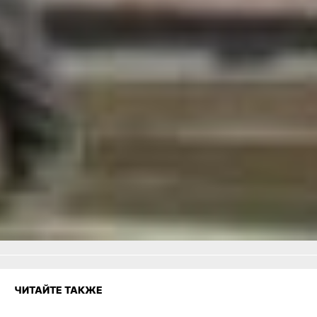
передано под Дальневосточную
научную библиотеку, которая
занимает его и сегодня.
В ТЕМУ:
Из казны в гостиницу: первое
финансовое учреждение
Хабаровска
Читайте нас в соцсетях:
ВКонтакте
,
Одноклассники,
Телеграм
или
Яндекс.Дзен
и
МАКС
Как вам материал?
Огонь!
Супер
Удивило
3
Грустно
Злость
Разочарование
ЧИТАЙТЕ ТАКЖЕ