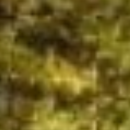
Доходный дом Плюсниных, ул.
Муравьёва-Амурского, 1
(дореволюционный вид).
Источник: pastvu.com
Дом с часами
В 1902 году строительство
доходного дома Плюсниных
завершилось. На тот период это
было самое крупное
трёхэтажное здание. По мнению
доктора архитектуры Николая
Петровича Крадина, его
архитектором был военный
инженер Юлиан Зенонович
Колмачевский, который в те
годы исполнял обязанности