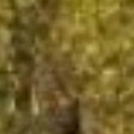
в 1873 году во время
кругосветного путешествия).
Но благотворительность
Плюснина была направлена не
только на развитие местного
образования. Андрей Фёдорович
с 1864 по 1880 годы был
церковным старостой и за
собственные средства возвёл
в Хабаровке в 1870 году
небольшую деревянную церковь
во имя Святого Иннокентия.
Достойный
наследник
После смерти Андрея
Фёдоровича в 1880 году его
капитал составлял уже 250
тысяч рублей. Семейное дело
возглавил брат Василий
Фёдорович, которому помогали
старшие сыновья – Александр
и Пётр. Кроме них у Василия
Плюснина было ещё двое