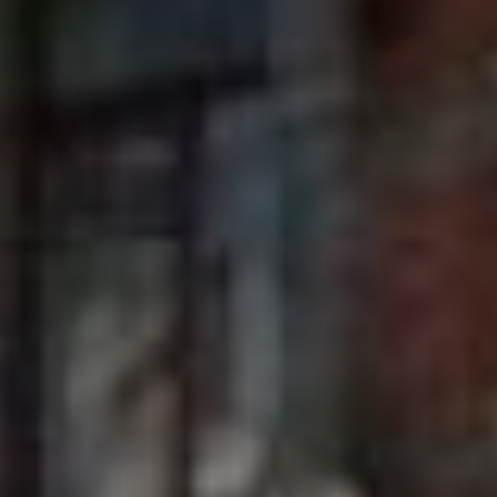
Василий Фёдорович Плюснин.
Источник: videolain.tmweb.ru
Василий Фёдорович Плюснин
(1834 – 1909), как и брат,
начинал с малого – служил
приказчиком у кяхтинского
купца Игумнова. После приезда
в Хабаровку, в 1863 году он
вошёл в дело Андрея
Фёдоровича, а так как у того
своих детей не было, то он и стал
наследником в его делах.
Благотворительность
Совместными усилиями
Плюснинам удалось многого
добиться. Им принадлежали