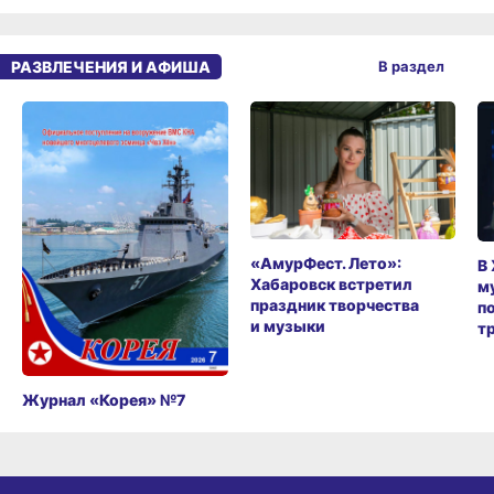
РАЗВЛЕЧЕНИЯ И АФИША
В раздел
«АмурФест. Лето»:
В
Хабаровск встретил
м
праздник творчества
п
и музыки
т
Журнал «Корея» №7