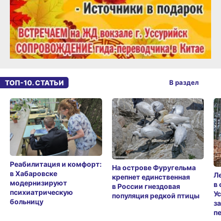
ТОП-10. СТАТЬИ
В раздел
Реабилитация и комфорт:
На острове Фуругельма
в Хабаровске
Л
крепнет единственная
модернизируют
в
в России гнездовая
психиатрическую
У
популяция редкой птицы
больницу
з
п