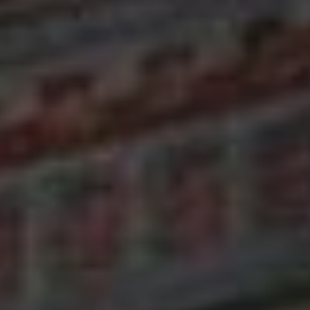
принимать на постой приезжих
знаменитостей.
В 1875 году на несколько дней
у него останавливалась,
совершавшая кругосветное
путешествие, оперная певица
Дарья Михайловна Леонова.
Свой удачный первый деловой
опыт Плюснин не забыл
и продолжал действовать
по отработанной схеме. Он
приобретал в кредит товары
с потерпевших аварию судов
«Амурской компании», после
чего продавал их с приличным
барышом.
В основном, он старался
обменивать товар на пушнину
в различных стойбищах, после
чего отправлялся с ней в 1862
году в Иркутск. Так как здесь
пушнина стоила в несколько раз
дороже, чем в Хабаровке