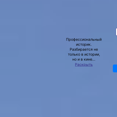
АВТОР
Доходный дом Плюсниных
(современность)
Фото:
fessl.ru
И по сей день это здание,
находящееся на углу улиц
Муравьёва-Амурского
и Тургенева, является самым
Василий Кузьмин
красивым и большим среди
Профессиональный
построек
дореволюционного
историк.
Хабаровска
.
Разбирается не
Сейчас в нём находится
только в истории,
Дальневосточная научная
но и в кине...
библиотека, но раньше дом
Раскрыть
принадлежал самой известной
купеческой фамилии города –
Плюсниным. Здание было вполне
под стать одному из крупнейших
торговых домов Хабаровска,
свидетельствуя о достатке этой
семьи, а его местонахождение
рядом с Соборной площадью
словно свидетельствовало о той
огромной роли, которую играли