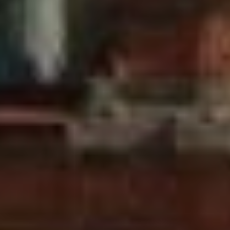
Одним из главных украшений
дома, имеющих также
практическое значение, должны
были стать башенные часы,
установленные в тимпане
(внутреннее поле) фронтона
(завершение фасада здания)
углового ризалита (часть здания,
выступающая за основную
линию фасада во всю его
высоту).
Увы, часы с большим
циферблатом очень быстро
разочаровали горожан. Уже
через месяц работы они стали
надолго останавливаться
и показывали время с разницей
в несколько часов.
Доходный дом Тифонтая –
китайца с русским сердцем
и народовольца