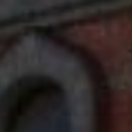
(соболь, например, стоил
в Иркутске в три -шесть раз
дороже), Андрей Фёдорович не
только смог рассчитаться
по кредитам, но и получил
прибыль в 22 тысячи рублей.
Плюснин не забыл оставшуюся
в Батурино родню. Набрав
товаров, он заехал туда,
навестив родных, после чего
вернулся в Хабаровку. А вслед
за ним сюда прибыли его отец
Фёдор Яковлевич, ставший
софийским купцом 2-й гильдии,
а также братья Василий
и Николай.