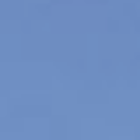
члены этой семьи в жизни
города.
Андрей Фёдорович Плюснин.
Источник: present-dv.ru
Ученик декабриста
Родоначальником династии
хабаровских купцов был Андрей
Фёдорович Плюснин (1827 –
1880). Родился 14 августа 1827