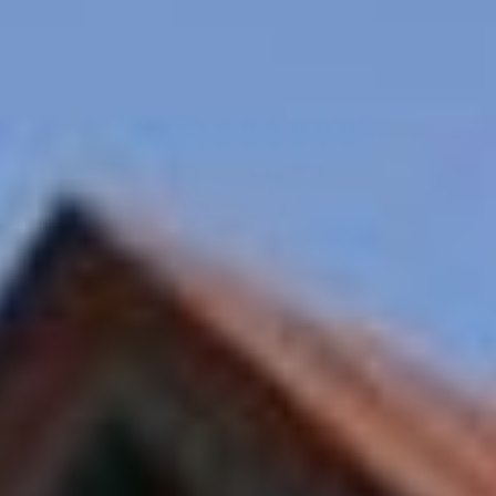
усвоил некоторые моральные
ориентиры – честность
и обязательность.
Плюснин занимался различными
промыслами в родной деревне:
хлебопашеством, рыболовством,
охотой и извозом. А затем
двинулся в поисках лучшей
жизни на Дальний Восток. Так,
в 1857 году он впервые оказался
на Амуре - пока в качестве
приказчика купца И.П. Фролова
из села Мариинское.
Тот направил Андрея
Фёдоровича вслед
за экспедицией Муравьёва
под началом своего брата. Но
по прибытию в Кизи брат купца
умер, и Плюснину пришлось
взять на себя его обязанности.
Он снял помещение и начал
вести торговлю как на деньги,
так и меновую – на соболей.
Фролов по достоинству оценил