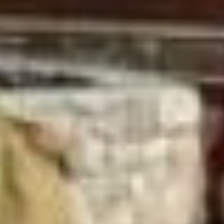
В ТЕМУ
Выразительность доходному
дому Плюсниных придавало
ставшее традиционным
для Хабаровска сочетание
серого и красного кирпича
в оформлении фасадов. Здание
выполнено в псевдорусском
стиле, для которого было
характерно использование
элементов русской архитектуры
XVII века.
Как и планировалось ранее,
в доходном доме разместился
«Хабаровский городской
общественный Василия
Плюснина банк» и торговля