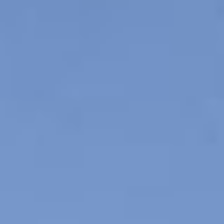
года в селе Батурино
в Забайкалье. Там он жил
с родителями, там же получил
образование.
Вначале его учил сельский
дьячок, а затем мальчик
поступил в услужение
к декабристу Ивану Фёдоровичу
Шимкову (1803 (1804) – 1836),
бывшему прапорщику
Саратовского пехотного полка
и члену «Общества соединённых
славян».
После каторги в Читинском
остроге, в 1833 году, Иван
Фёдорович был переведён
на поселение в Батуринскую
слободу Верхнеудинского
округа, где за два года
в услужении у декабриста
будущий основатель купеческой
династии обучался чтению,
письму и арифметике, а также