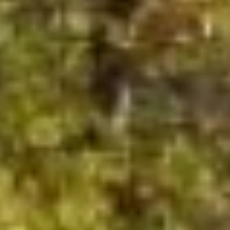
сыновей – Василий и Иван,
который утонул в 1896 году
в Амуре во время шторма,
катаясь на лодке с друзьями.
Василий Фёдорович показал себя
более осторожным человеком
в делах, но не менее успешным.
При нём «Торговый дом
Плюсниных» вышел на новый
уровень, начав активно
вкладывать деньги в развитие
местной промышленности.
В 1899 году Плюснин открыл
в Хабаровске лесопильный
завод, а в 1904 году – фабрику
по производству папиросных
гильз. Не оставил он торговлю
и различные промыслы. И,
разумеется, Василий Фёдорович
не прошёл мимо такого
источника прибыли как
доходный дом.
Впервые мысль о доходном