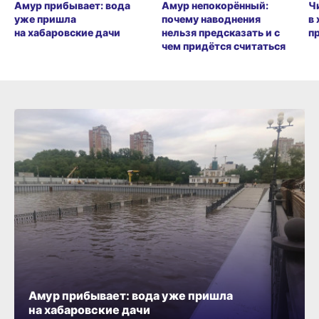
Амур прибывает: вода
Амур непокорённый:
Ч
уже пришла
почему наводнения
в
на хабаровские дачи
нельзя предсказать и с
п
чем придётся считаться
Амур прибывает: вода уже пришла
на хабаровские дачи