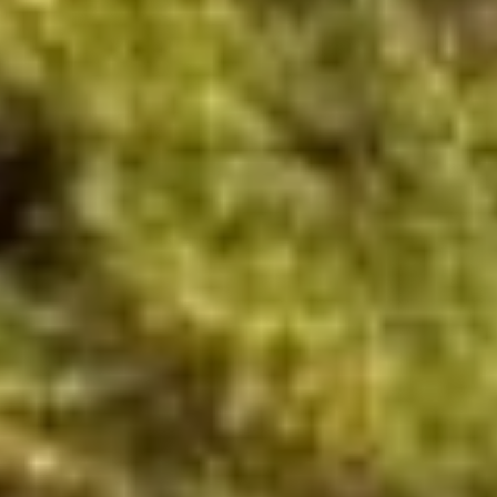
доме пришла к Плюснину в 1898
году. В 1897 году министерство
финансов разрешило открыть
в Хабаровске общественный
банк на средства,
пожертвованные Василием
Фёдоровичем (25 тысяч рублей).
Он стал называться
«Хабаровский городской
общественный Василия
Плюснина банк». Его Василий
Фёдорович и решил разместить
в будущем доходном доме, а
другие помещения сдать
в аренду.
В 1899 году были составлены
план и смета, а в 1900 году
началось его строительство
на углу улиц Муравьёва-
Амурского и Инженерной
(сейчас Тургенева) – участке,
принадлежавшем Плюсниным.