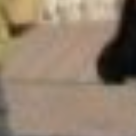
самих Плюсниных, а часть
площадей сдавалась в аренду.
Здесь нашлось место
для главного универсального
модно-галантерейного и винно-
гастрономического магазина
Приамурского торгового
товарищества, аптеки фирмы
«Рийк», а также других
магазинов и мастерских.
В 1906 году Василий Фёдорович
сдал дом в аренду на десять лет
другому хабаровскому купцу –
Тифонтаю. После гражданской
войны здание, разумеется, было
муниципализировано.
В разное время с 1924 по 1944
годы в нём размещались
уездное земельное управление,
уездная милиция, горисполком
и управление Уссурийской
железной дороги, которое
занимало его долгое время. А
с 1944 года здание было