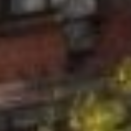
торговые заведения в Хабаровке
и Камень-Рыболове, они имели
долю в винокуренном
производстве (завод Михаила
Осиповича Макеевского
в Благовещенске) и выращивали
скот на заимке в районе
Пензенской протоки, а также
занимались рыболовством,
добывали пушнину и владели
золотыми приисками.
Когда в 1876 году их капитал
составлял уже 100 тысяч
рублей, Андрей Фёдорович
придумал новое занятие:
выписал из Америки
заднеколёсный пароход, назвал
его «Русский» и стал плавать
на нём по Сунгари для торговли
с китайцами.
Однако доставка хлеба из Китая
в Хабаровку шла не столь
гладко: хоть река была