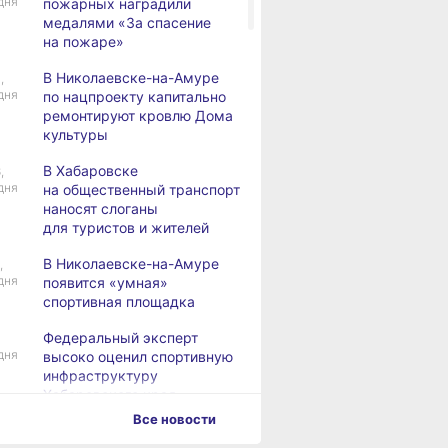
дня
пожарных наградили
медалями «За спасение
на пожаре»
В Николаевске-на-Амуре
,
дня
по нацпроекту капитально
ремонтируют кровлю Дома
культуры
В Хабаровске
,
дня
на общественный транспорт
наносят слоганы
для туристов и жителей
В Николаевске-на-Амуре
,
дня
появится «умная»
спортивная площадка
Федеральный эксперт
дня
высоко оценил спортивную
инфраструктуру
Хабаровского края
Все новости
Дебаркадеры с памятными
,
дня