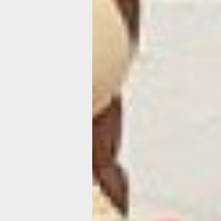
учителя являются представителями 
народов – например, нанайка Любов
Но главным наставником и вдохнови
ребят стала директор центра Ольга 
Дальний Восток она переехала с кон
старинных вещей. Она начала собир
для музея еще со студенчества. К п
в 90-х годах с детьми по этническим
ученики перенимали опыт – рисовали
и получали подарки от местного насе
удалось сохранить до наших дней.