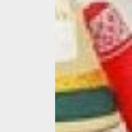
Ольга Жученко. Фото О. Григорьевой
Из учителя черчения Ольга Григорье
руководители и создала многопрофи
современное учреждение. Все это б
большому педагогическому опыту, 
способностям и таланту. Стоит тольк
познакомиться с директором центра 