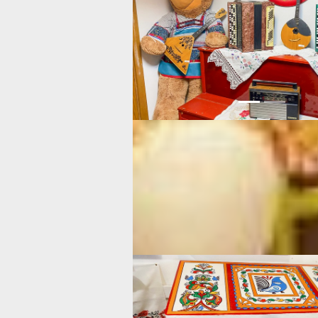
Previous
Вот мы стоим в музейной комнате, к
только наполняется, по словам храни
любой согласится, что тут уже можно
много занятных и редких вещиц. Ди
музея является преподаватель, член
народных художников России Наталь
этом помещении наше внимание при
отреставрированные и заново распи
комоды и шкафы. Этим занимались д
педагоги.