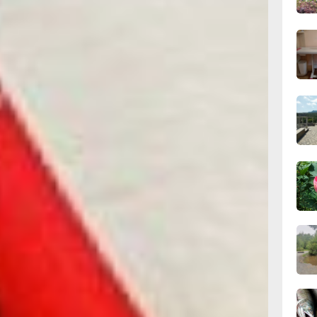
11:43
сего
11:09
сего
10:33
сего
10:10
сего
вна ушла в
льное
лагодаря
неординарным
09:52
о
сего
и понять,