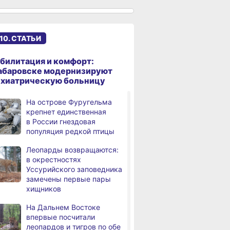
именами начали строить
в Хабаровском крае
Эпидобстановка
,
10. СТАТЬИ
дня
в Хабаровском крае
стабильная
билитация и комфорт:
В Хабаровском крае
,
абаровске модернизируют
дня
высокотехнологичную
ихиатрическую больницу
помощь получили более
12,5 тысячи человек
На острове Фуругельма
крепнет единственная
Уровень Амура
3,
в России гнездовая
дня
у Хабаровска достиг 423
популяция редкой птицы
см, вода продолжает
подниматься
Леопарды возвращаются:
в окрестностях
В администрации
,
Уссурийского заповедника
дня
Хабаровска обсудили
замечены первые пары
использование средств
хищников
туристического налога
на благоустройство
На Дальнем Востоке
впервые посчитали
За сутки в Хабаровском
,
леопардов и тигров по обе
дня
крае в 4 ДТП пострадали 10