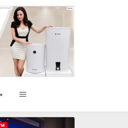
4073930
я
УМ