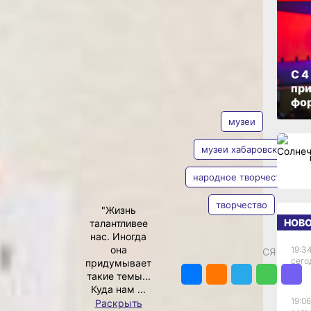
й
ОПУБЛИКОВАНО
ская
25 июля 2023 г., 10:17
орую
С 4
при
АВТОР
ТЕГИ
 и
фо
музеи
ами
музеи хабаровска
 и передают их
го творчества
народное творчество
Елена
, чтобы
Барабанова
 здесь могут
творчество
"Жизнь
ь эту красоту
НОВ
талантливее
омиться с
нас. Иногда
м хлебосольно
она
19:34
месла
ПОДЕЛИТЬСЯ
сего
придумывает
такие темы...
Куда нам ...
 открыты в
19:06
Раскрыть