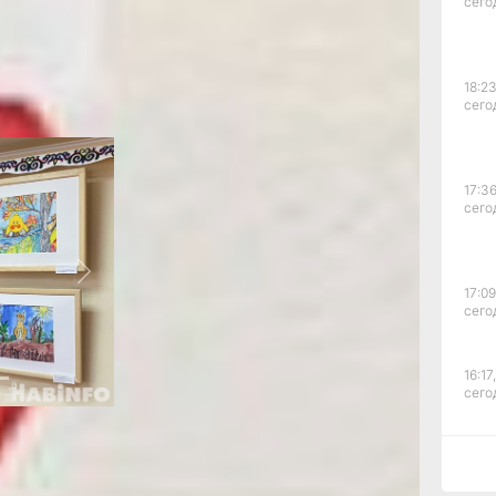
да. Мы
сего
ые
а, 80. Тут
, делают
из бересты и
18:23
ся с
сего
17:36
сего
Next
17:09
сего
16:17,
сего
х трудятся
 40 программ
нное,
15:44
ное. Некоторые
сего