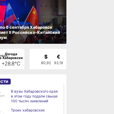
 по 6 сентября Хабаровск
мет II Российско‑Китайский
рум
Погода
$
€
в Хабаровске
+28.8°C
80,92
93,19
ОСТИ
В вузы Хабаровского края
,
дня
в этом году подали свыше
100 тысяч заявлений
Троих хабаровских
,