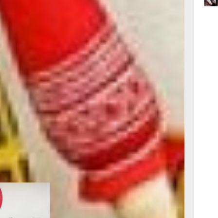
улярны, ведь
Потому что
и заряжает
09:47
я мы открыли
сего
, 80
ешили, что
ой культуры.
09:31
сего
имер, очень
не знают нашей
т, то их дети
08:05
ела, чтобы они
сего
турой, –
аза
ты, которые
ения