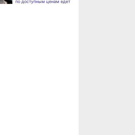
по доступным ценам едет
по документообороту
в районы Хабаровского
и сопровождению продаж
края
«Раскладушки» и «книжки»
,
Пенсионерам
дня
стали чаще выбирать
Хабаровского края
пользователи
положена доплата
за иждивенцев
Магнитные бури,
,
дня
радиационный фон и пробки
в Хабаровске 6 августа
Какой сегодня день:
,
дня
Всемирный день борьбы
за запрещение ядерного
оружия