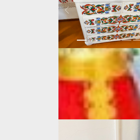
Previous
На стене, на почетном месте, висит 
вензелем, который состоит из начал
мастерицы. А вышивала салфетку са
Жученко! Недалеко от него стоит нож
А вот и кружевные салфетки, которы
помощью коклюшек. Здесь и такие 
работают, которые через плетение уч
усидчивости. Поэтому место называ
мастерской
славянской культуры. В
украшают своими силами, а экспона
либо хабаровчане, либо сами педагог
ученики.