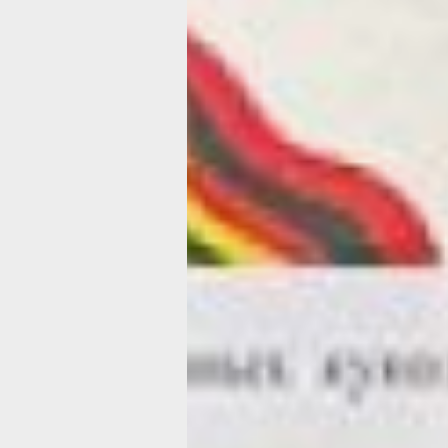
Наш камерны
музей: славян
культура, кот
можно создать
потрогать рук
Уникальное место, где чтут традиции
младшему поколению – центр детско
«Народные ремесла». Не хватит слов
перечесть, сколько вариантов досуга
освоить дети. Лучше прийти и увидет
собственными глазами, а еще познак
педагогами, которые с удовольствие
встретят любого гостя.
народные ре
Хабаровск
В надежных руках
У центра есть два филиала, которые