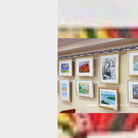
южном и центральном районах горо
побывали в двух помещениях, котор
расположены по адресу: ул. Гамарник
дети изучают национальную вышивку
соломенных кукол, плетут корзинки 
соломы, а также свободно обращают
керамикой.
Previous
Но это еще не все – во всех филиала
больше 20 педагогов, которые ведут
по трем направлениям – художестве
техническое и социально-гуманитар