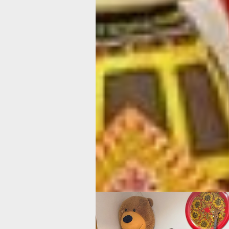
почему «Народные ремесла» так поп
тут занимаются больше 1000 детей. 
руководитель «горит» своим делом 
этой энергетикой других.
– Нашему центру 11 лет. За это врем
несколько помещений. На Гамарника
помещение было заброшено, но мы р
здесь нужно сделать музей славянск
Потому что у нас в Хабаровске, напр
много мигрантов, иностранцев. Они 
культуры, и даже когда они приезжаю
порой не знают языка. Поэтому я хот
познакомились с нашей русской куль
сказала Ольга Жученко.
Волшебная комната
По дороге в сокровищницу нам на гл
попадаются музыкальные инструмен
только ждут своего часа для наполн
музыкального зала.