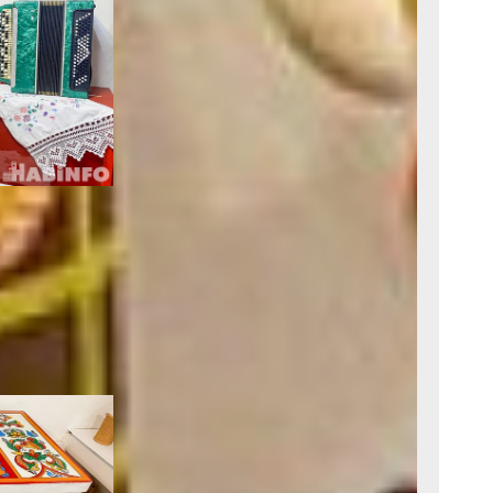
Next
оторая еще
телей. Хотя
 найти очень
ректором
 союза
я Михеева. В
влекают
санные
ети и