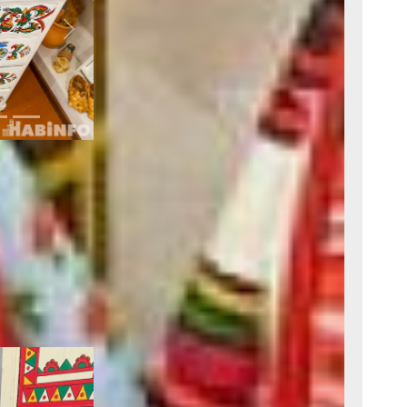
Next
рушник с
ьных букв ФИО
ма Ольга
ное веретено.
е делали с
умелицы тоже
ат детей
ется
музеем-
 целом комнату
ты приносят
и, либо