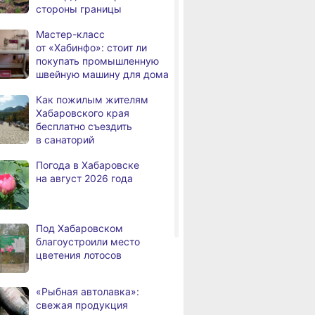
стороны границы
человек
Мастер-класс
В Хабаровске из горящей
,
от «Хабинфо»: стоит ли
дня
квартиры на Чехова
покупать промышленную
эвакуировали 6 человек
швейную машину для дома
В трёх районах
,
Как пожилым жителям
дня
Хабаровского края
Хабаровского края
установился высокий класс
бесплатно съездить
пожарной опасности
в санаторий
В угледобывающем районе
,
Погода в Хабаровске
дня
Хабаровского края
на август 2026 года
модернизировали 4G
Правительство
,
дня
Хабаровского края
Под Хабаровском
возрождает
благоустроили место
Дальневосточную студию
цветения лотосов
кинохроники
В команду крупного
,
«Рыбная автолавка»:
дня
издательского дома
свежая продукция
требуется специалист