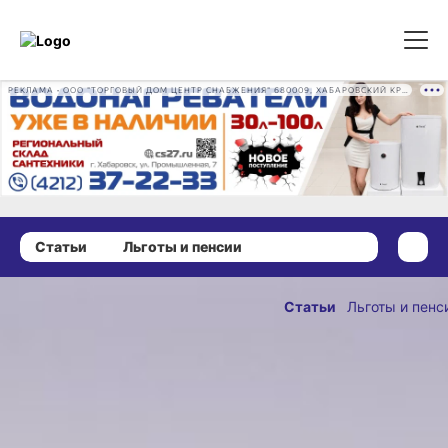
РЕКЛАМА • ООО "ТОРГОВЫЙ ДОМ ЦЕНТР СНАБЖЕНИЯ" 680009, ХАБАРОВСКИЙ КРАЙ, ГОРОД ХАБАРОВСК, ПРОМЫШЛЕННАЯ УЛ., Д. 7 ОГРН 1162724073930
Статьи
Льготы и пенсии
03 июня 2025 г., 13:00
Персональная
Статьи
Льготы и пенс
надбавка
ОПУБЛИКОВАНО
к пенсии
03 июня 2025 г., 13:00
для жителей
Хабаровского