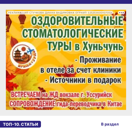
РЕКЛАМА • ИП СТУЧКОВА ДИАНА ВАДИМОВНА ОГРНИП 325253600107053
ТОП-10. СТАТЬИ
В раздел