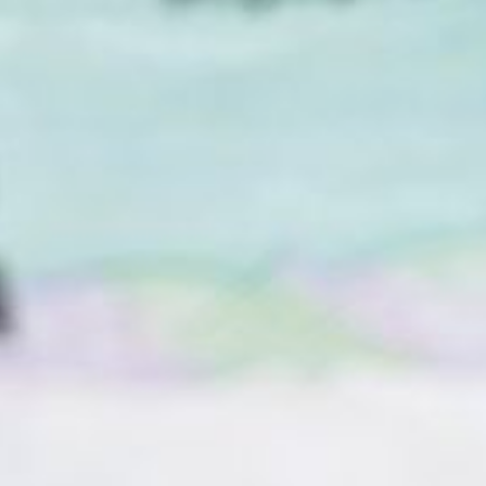
персональной надбавки
следует обращаться
в центр соцподдержки
по месту жительства. В
Хабаровске:
Центральный район — ул.
Фрунзе, 67 (вход
со стороны магазина
«Золотая Русь»);
Кировский
и Краснофлотский районы
— ул. Серышева, 62;
Индустриальный район —
ул. Краснореченская, 87-а;
Железнодорожный район
— ул. Владивостокская,
33.
В ТЕМУ:
Хабаровским инвалидам
оказывают адресную
социальную помощь
Читайте нас в соцсетях:
ВКонтакте
,