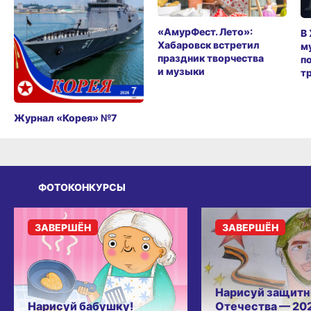
«АмурФест. Лето»:
В
Хабаровск встретил
м
праздник творчества
п
и музыки
т
Журнал «Корея» №7
ФОТОКОНКУРСЫ
ЗАВЕРШЁН
ЗАВЕРШЁН
Нарисуй защитн
Нарисуй бабушку!
Отечества — 20