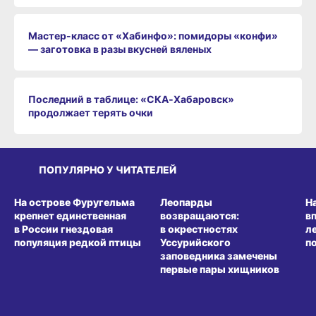
Мастер-класс от «Хабинфо»: помидоры «конфи»
— заготовка в разы вкусней вяленых
Последний в таблице: «СКА‑Хабаровск»
продолжает терять очки
ПОПУЛЯРНО У ЧИТАТЕЛЕЙ
СРЕДА ОБИТАНИЯ
СРЕДА ОБИТАНИЯ
СР
На острове Фуругельма
Леопарды
Н
крепнет единственная
возвращаются:
в
в России гнездовая
в окрестностях
л
популяция редкой птицы
Уссурийского
п
заповедника замечены
первые пары хищников