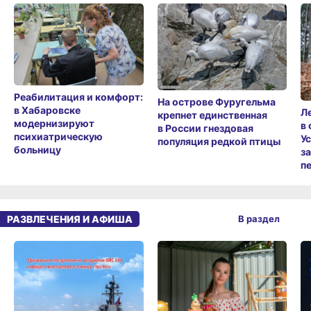
Реабилитация и комфорт:
На острове Фуругельма
в Хабаровске
Л
крепнет единственная
модернизируют
в
в России гнездовая
психиатрическую
У
популяция редкой птицы
больницу
з
п
РАЗВЛЕЧЕНИЯ И АФИША
В раздел