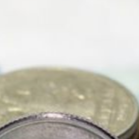
государственной
социальной помощи
гражданам пожилого
возраста, инвалидам,
семьям с детьми,
малоимущим и другим
категориям граждан».
Персональная надбавка
к пенсии предоставляется
неработающим
гражданам, имеющим
определенные заслуги
перед краем
и отечеством, при условии,
если размер их пенсии
на дату обращения
не превышает 150
процентов величины
прожиточного минимума
пенсионера. В 2025 году
он составляет 18605
рублей, соответственно,
его полуторная величина
— 27907,5 рублей.