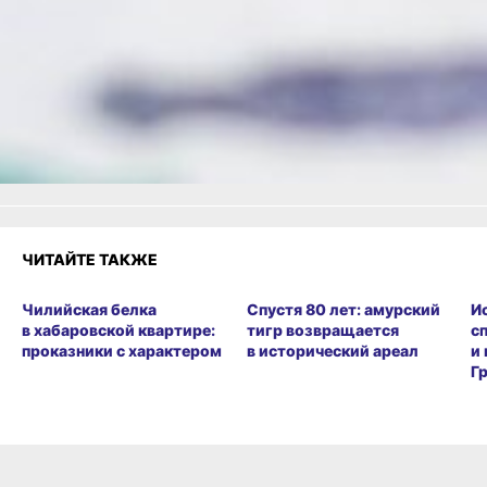
Одноклассники,
Телеграм
или
Яндекс.Дзен
и
МАКС
Как вам материал?
Огонь!
Супер
Удивило
Грустно
Злость
Разочарование
ЧИТАЙТЕ ТАКЖЕ
Чилийская белка
Спустя 80 лет: амурский
И
в хабаровской квартире:
тигр возвращается
с
проказники с характером
в исторический ареал
и
Г