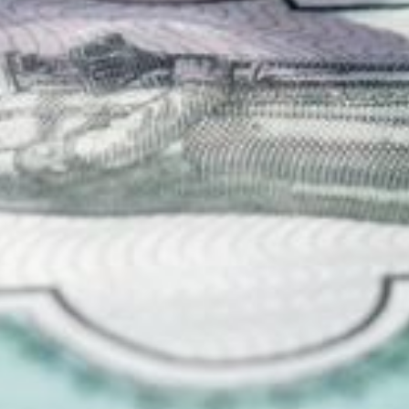
знаком Правительства
Хабаровского края
«Заслуженный ветеран»,
награжденные Почетным
знаком Правительства
Хабаровского края
«Материнская слава»;
награжденные орденами
«Родительская слава»,
«Мать-героиня»,
«Материнская слава»;
бывшие персональные
пенсионеры союзного,
республиканского
и местного значения.
Необходимые документы:
паспорт,
трудовая книжка,
документ,
подтверждающий наличие
заслуг или назначение
персональной пенсии.
Куда обращаться
За назначением