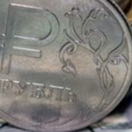
Размер надбавки — 700
рублей. Он установлен
еще в 2015 году и с тех
пор ни разу
не индексировался.
Кому положено:
вдовы инвалидов
и участников Великой
Отечественной войны,
награжденные одним
орденом;
граждане, награжденные
двумя и более орденами;
граждане, имеющие
почетные звания СССР,
РСФСР, Российской
Федерации;
награжденные Почетным
знаком Правительства
Хабаровского края «За
заслуги» имени Н.Н.
Муравьева-Амурского,
награжденные Почетным