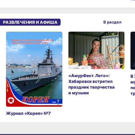
РАЗВЛЕЧЕНИЯ И АФИША
В раздел
«АмурФест. Лето»:
В
Хабаровск встретил
м
праздник творчества
п
и музыки
т
Журнал «Корея» №7