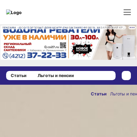
РЕКЛАМА • ООО "ТОРГОВЫЙ ДОМ ЦЕНТР СНАБЖЕНИЯ" 680009, ХАБАРОВСКИЙ КРАЙ, ГОРОД ХАБАРОВСК, ПРОМЫШЛЕННАЯ УЛ., Д. 7 ОГРН 1162724073930
Статьи
Льготы и пенсии
18 февраля 2025 г., 22:14
Два способа
Статьи
Льготы и пе
получения
ОПУБЛИКОВАНО
технических
18 февраля 2025 г., 22
средств
реабилитации