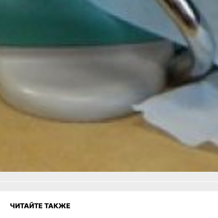
с 8:45 до 18:00, в пятницу
— с 9:00 до 17:00.
В ТЕМУ:
Новые правила выплат
в Хабаровске на уход
за людьми старше 80 лет
и инвалидами
Читайте нас в соцсетях:
ВКонтакте
,
Одноклассники,
Телеграм
или
Яндекс.Дзен
и
МАКС
Как вам материал?
Огонь!
Супер
1
Удивило
Грустно
Злость
Разочарование
ЧИТАЙТЕ ТАКЖЕ