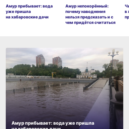
Амур прибывает: вода
Амур непокорённый:
Ч
уже пришла
почему наводнения
в
на хабаровские дачи
нельзя предсказать и с
п
чем придётся считаться
Амур прибывает: вода уже пришла
на хабаровские дачи