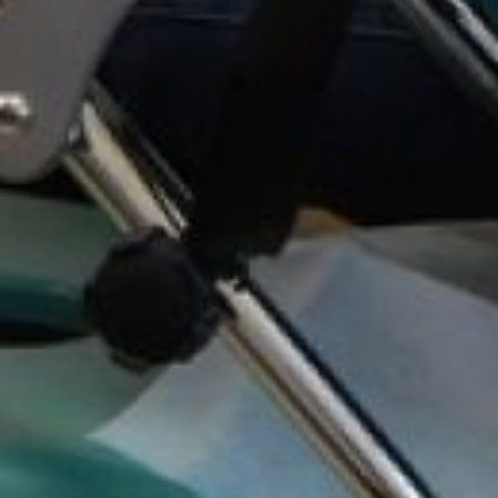
до конца 2024 года,
Отделение Социального
фонда по Хабаровскому
краю и ЕАО в прежнем
порядке возместит расходы
за самостоятельную
покупку.
Подать заявление
на получение технического
средства реабилитации (в
натуральном виде или с
помощью электронного
сертификата) можно
на портале госуслуг,
в клиентской службе
Отделения СФР
по Хабаровскому краю
и ЕАО или в МФЦ.
Дополнительная
информация по телефону:
8-800-100-00-01, звонок
бесплатный. Часы работы:
с понедельника по четверг