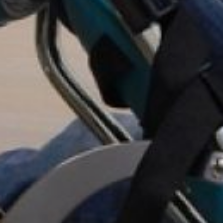
изделия или до
израсходования
выделенного объёма
средств.
При необходимости
досрочной замены
вышедшего из строя
технического средства
реабилитации будет
проводиться экспертиза.
После её завершения
Отделение Соцфонда
по Хабаровскому краю
и ЕАО оформит
электронный сертификат
на ремонт или замену
средства реабилитации. Это
позволит быстрее
и эффективнее получить
необходимое изделие.
Если технические средства
реабилитации были
приобретены
на собственные средства