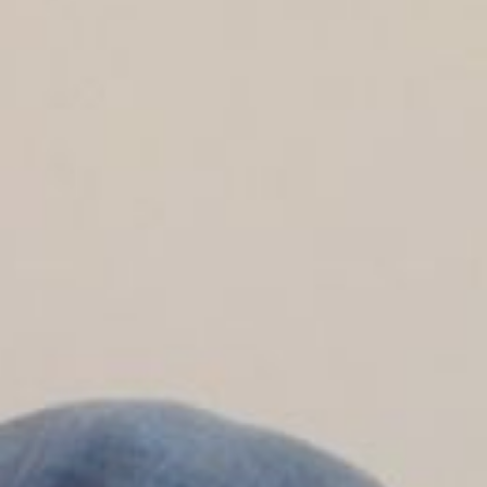
государственного
контракта. Если он
заключен, обеспечение
займет 15 дней или семь
дней — для паллиативных
больных.
Электронный сертификат
позволяет приобрести
техническое средство
реабилитации в более
короткие сроки. В
настоящее время
оформление такого
сертификата составляет 10
дней, а срок действия —
один год.
— Электронный сертификат
— это инструмент,
с помощью которого можно
оперативно получить
техническое средство
реабилитации. Для этого
необходимо иметь
действующую карту «Мир».