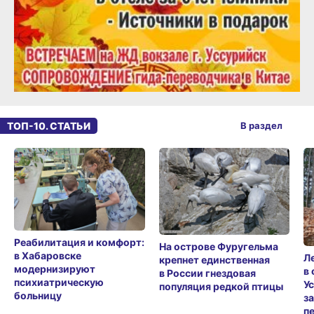
ТОП-10. СТАТЬИ
В раздел
Реабилитация и комфорт:
На острове Фуругельма
в Хабаровске
Л
крепнет единственная
модернизируют
в
в России гнездовая
психиатрическую
У
популяция редкой птицы
больницу
з
п