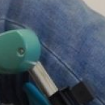
Она служит
идентификатором
владельца электронного
сертификата в момент
оформления покупки
и перевода средств
из казначейства продавцу.
В 2024 году таким
способом технические
средства реабилитации
получили более тех тысяч
жителей края и автономии,
— сообщила управляющий
Отделением СФР
по Хабаровскому краю
и ЕАО Алёна Никулина.
С 2025 года люди
с инвалидностью
для замены средства
реабилитации могут
обратиться заранее, за 60
дней до окончания срока
эксплуатации текущего