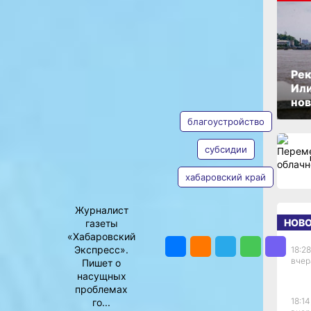
м
ОПУБЛИКОВАНО
07 августа 2024 г., 17:34
ают
Рек
ать
Или
АВТОР
ТЕГИ
нов
ые
благоустройство
субсидии
хабаровский край
Екатерина
Подпенко
Журналист
НОВ
газеты
ПОДЕЛИТЬСЯ
тируют
«Хабаровский
амках
Экспресс».
18:28
ельные 677
вчер
Пишет о
рился врио
насущных
проблемах
Востока,
18:14
го...
100