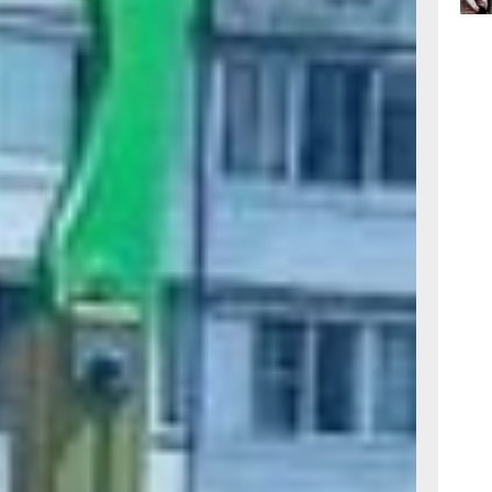
06.0
06.0
 дворов
ительно
 которые
дки