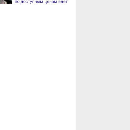
по доступным ценам едет
в районы Хабаровского
В Хабаровске
8.2026
края
на общественный транспорт
наносят слоганы
Пенсионерам
для туристов и жителей
Хабаровского края
положена доплата
В Николаевске-на-Амуре
8.2026
за иждивенцев
появится «умная»
спортивная площадка