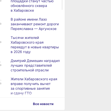
а
площадки станут частью
обновлённого сквера
в Хабаровске
В районе имени Лазо
,
а
заканчивают ремонт дороги
Переяславка — Аргунское
Тысячи жителей
а
Хабаровского края
переедут в новые квартиры
в 2026 году
Дмитрий Демешин наградил
,
а
лучших представителей
строительной отрасли
Жители Хабаровского края
,
а
вправе получить вычет
за спортивные занятия
и сдачу ГТО
В Хабаровске уровень
,
Все новости
а
Амура достиг 427