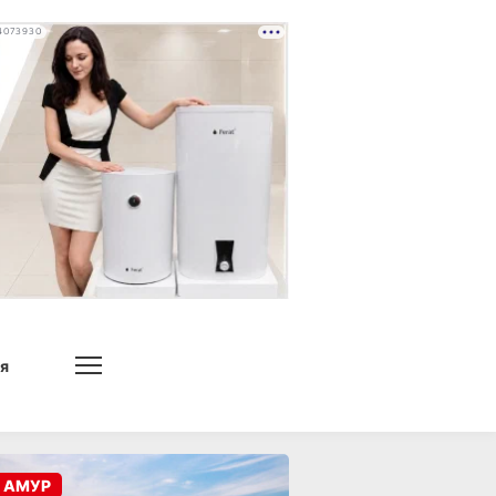
4073930
я
 АМУР