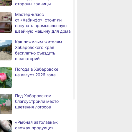
стороны границы
а
с инвалидностью
трудоустроены
Мастер-класс
в Хабаровском крае
от «Хабинфо»: стоит ли
покупать промышленную
Магнитные бури,
,
швейную машину для дома
а
радиационный фон и пробки
в Хабаровске 7 августа
Как пожилым жителям
Хабаровского края
Какой сегодня день: День
3,
бесплатно съездить
а
маяка
в санаторий
В вузы Хабаровского края
8.2026
Погода в Хабаровске
в этом году подали свыше
на август 2026 года
100 тысяч заявлений
Троих хабаровских
8.2026
пожарных наградили
Под Хабаровском
медалями «За спасение
благоустроили место
на пожаре»
цветения лотосов
В Николаевске-на-Амуре
8.2026
по нацпроекту капитально
«Рыбная автолавка»:
ремонтируют кровлю Дома
свежая продукция
культуры