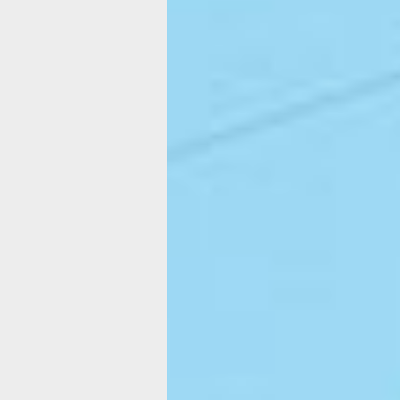
Министр заверила, что все недочеты,
есть, обязательно выявит проверка, 
организует независимая экспертная
во время приемки работ.
— Всегда управляющие компании вы
специалистов для проверки качества
Организация проверяет, даёт заключ
и после этого администрация выплач
деньги, которые были потрачены на 
объяснила министр. — В случае выя
брака подрядчики устранят все нюан
счет.