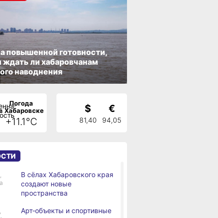
а повышенной готовности,
 ждать ли хабаровчанам
ого наводнения
Погода
$
€
в Хабаровске
+11.1°C
81,40
94,05
ОСТИ
В сёлах Хабаровского края
,
а
создают новые
пространства
Арт‑объекты и спортивные
,