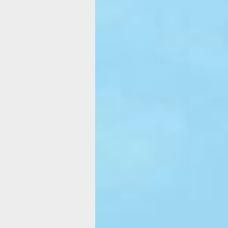
территорий вместо девятнадцати,
запланированных в начале года. Нак
работ вместе с общественниками пр
министр ЖКХ края Анжелика Мироно
Один двор на два дома по улице Зап
и 32, тоже благоустраивают за счет
президентской субсидии. Еще весной
стояли старые металлические горки
турники.
Теперь же красуется новый детский 
а рабочие приступили к отсыпке пло
же тут успели заасфальтировать дв
проезд, заменили бордюры, установ
ограждения и на небольшой террито
место и для нескольких парковочных
Впрочем, не все собственники оказа
довольны новым обликом двора. Од
из жительниц дома по Запарина, 30,
на некачественный, по ее мнению, ас
в который «одели» дворовый проезд.