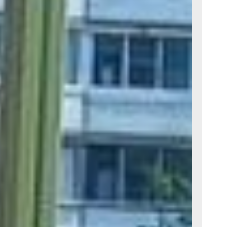
лняются
я, здесь
том будет
 уже
нного
ого края
сов
рытия,
специальная
тории.