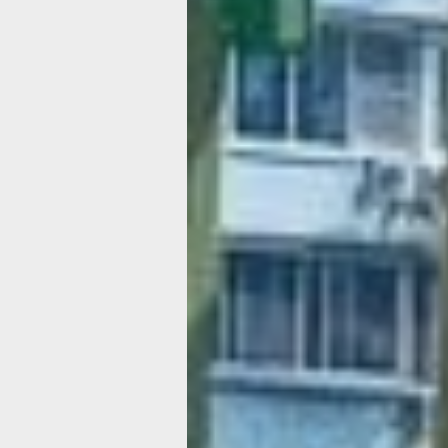
— Мы видим, что работы здесь выпо
качественно. Вот площадка равняетс
отсыпка идёт песком в том числе. По
подготовка площадки и размещения
в дальнейшем элементов, — сказал
заместитель председателя Обществе
совета министерства ЖКХ Хабаровск
Никита Божок. — Что касается вопро
жителей к качеству асфальтного пок
обязательно проверим и его. Будет 
выборка, которую проверят в лабора