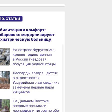
сантиметров
Житель Хабаровского края
,
а
перевёл мошенникам
10. СТАТЬИ
свыше миллиона рублей
В Хабаровске суд
,
билитация и комфорт:
а
рассмотрит дело об ошибке
абаровске модернизируют
при техобслуживании
ихиатрическую больницу
самолёта
На острове Фуругельма
В Хабаровском крае
,
крепнет единственная
а
за сутки произошло 3
в России гнездовая
дорожно-транспортных
популяция редкой птицы
происшествий
Леопарды возвращаются:
В Хабаровске косметолог
в окрестностях
а
осуждена
Уссурийского заповедника
за мошенничество
замечены первые пары
хищников
В Хабаровске потушили
а
крупный пожар
На Дальнем Востоке
в деревянном доме
впервые посчитали
леопардов и тигров по обе
Более сотни граждан
4,