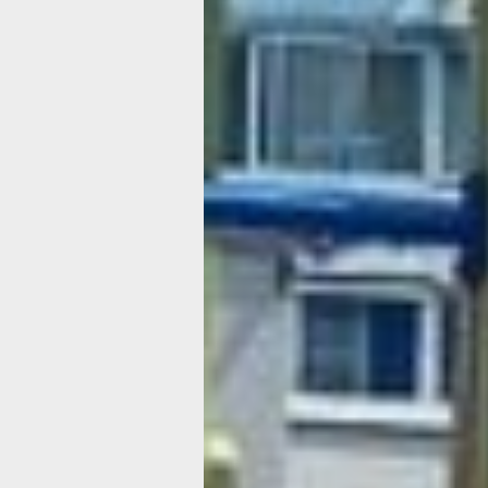
Подрядчик признается, работы на эт
немного затянулись. Одна из причин
непогода, а вторая — долгие поставк
оборудования.
— Детский и спортивный городки, к
выбрали жители, мы заказали в Сама
Поставщик отправил их на Дальней В
автофурами. Комплектующие приход
частями, поэтому устанавливаем об
здесь постепенно. К концу месяца эт
закроем, — рассказал генеральный 
УК «Сервис — центр» Алексей Минен
Такое же оборудование для площадк
на Калинина, 10, готовится к сборке.
к работам подрядчик приступил в ию
Сначала демонтировали старые ржа
конструкции, выровняли площадку
и приступили к устройству нового иг
городка.