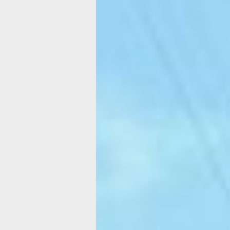
Дворы
в Хабаровско
крае продолж
благоустраив
на федеральн
деньги
Более ста придомовых территорий
отремонтируют в регионе в рамках
нацпрограммы.
Фото:
Екатерина Подпенко
В шесть раз больше дворов отремон
в Хабаровском крае в этом году в р
федеральной субсидии. На дополнит
миллионов рублей, о которых догово
губернатора Дмитрий Демешин
с Министерством развития Дальнего 
в регионе приведут в порядок более 