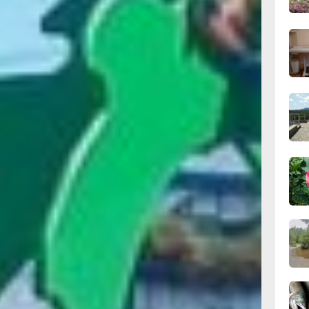
вчер
09:28
вчер
08:0
вчер
06.0
06.0
06.0