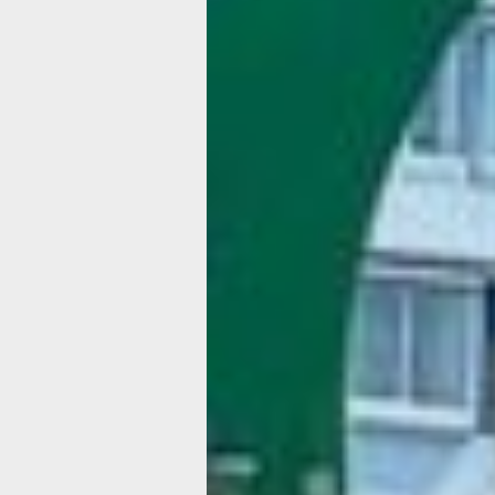
Каждый этап работ благоустройства
по президентской программе дополн
держат на контроле общественники,
регулярно выезжают на стройплоща
с проверками.