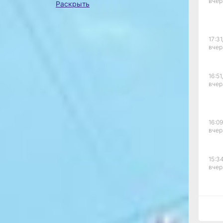
вчер
Раскрыть
ануне ход
Фото:
оверила
Екатерина
ва.
Подпенко
17:31
арина, 30
вчер
 здесь
 и ржавые
16:51,
вчер
городок,
щадки. Так
оровый
или
16:09
рии нашли
вчер
 мест.
лись
на
15:34
 посетовала
вчер
фальт,
15:03
вчер