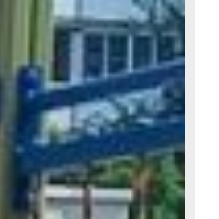
ом объекте
 —
и
оторые
ре.
осток
ят
орудование
от объект
директор
ко.
и дома
 Здесь
ле.
вые
рового