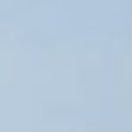
последние три года нам
удалось увеличить
количество квартир,
предоставляемых
гражданам этой
категории. Так, в 2023
году жилье получил 221
человек, в 2024 году 304
человека, а в 2025 году
— 370, — рассказали
в министерстве
строительства края.
В новостройке поселка
Березовка для детей-
сирот готовят
однокомнатные квартиры
площадью от 36 до 43
квадратных метров. В
том, что все идет
по плану, убедились
заместитель министра
строительства Гульнара
Шамсутдинова
и начальник службы