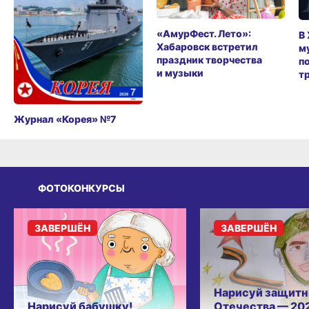
«АмурФест. Лето»:
В
Хабаровск встретил
м
праздник творчества
п
и музыки
т
Журнал «Корея» №7
ФОТОКОНКУРСЫ
ЗАВЕРШЁН
ЗАВЕРШЁН
Нарисуй защитн
Нарисуй бабушку!
Отечества — 20