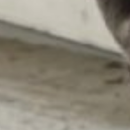
Работа по выдаче
жилищных сертификатов
детям-сиротам
в Хабаровском крае
продолжается. Получить
выплату на покупку
благоустроенного жилья
или на погашение
кредита, займа можно
в региональном
министерстве
социальной защиты.
Дарина Лебедева,
заместитель министра
социальной защиты
Хабаровского края:
— Для получения
жилищного сертификата
нужно быть включенным
в список детей-сирот,
нуждающихся
в обеспечении жильем,
быть старше 23 лет,