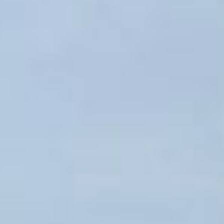
сообщило, что строятся
еще 56 квартир
для детей-сирот
в микрорайоне поселок
Березовка.
Соответствующие
договоры долевого
строительства заключило
министерство
строительства края. На
эти цели из федерального
бюджета выделено
около 400 миллионов
рублей. Заселение
в новые квартиры
запланировано на осень
2026 года.
— Губернатор
Хабаровского края
Дмитрий Демешин
уделяет особое внимание
обеспечению жильем
детей-сирот. За