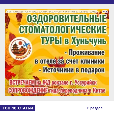
РЕКЛАМА • ИП СТУЧКОВА ДИАНА ВАДИМОВНА ОГРНИП 325253600107053
ТОП-10. СТАТЬИ
В раздел