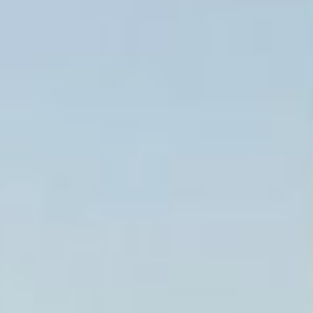
заказчика регионального
минстроя Сергей
Мазепов. С этой целью
они на днях выезжали
на строительную
площадку будущего
жилого комплекса.
— Застройщик должен
обеспечить базовый
ремонт потолков, стен
и пола, установить все
двери, приобрести
кухонную плиту
и установить
необходимую сантехнику.
Собственникам квартир
остается только докупить
необходимую им мебель.
Сдать квартиры
планируют уже в октябре
текущего года, —
прокомментировала
Гульнара Шамсутдинова.
Между тем у хабаровчан