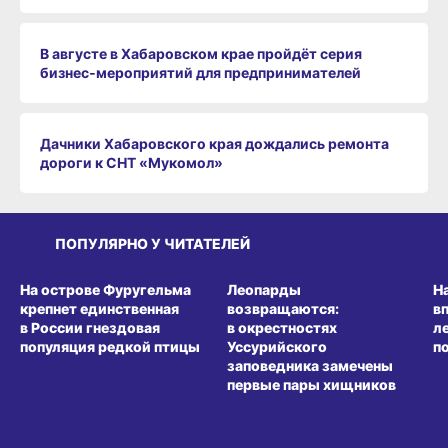
В августе в Хабаровском крае пройдёт серия
бизнес‑мероприятий для предпринимателей
Дачники Хабаровского края дождались ремонта
дороги к СНТ «Мукомол»
ПОПУЛЯРНО У ЧИТАТЕЛЕЙ
СРЕДА ОБИТАНИЯ
СРЕДА ОБИТАНИЯ
СР
На острове Фуругельма
Леопарды
Н
крепнет единственная
возвращаются:
в
в России гнездовая
в окрестностях
л
популяция редкой птицы
Уссурийского
п
заповедника замечены
первые пары хищников