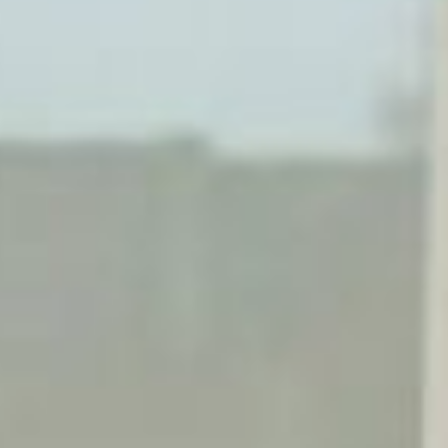
жилищных сертификатов,
а за весь прошлый год —
86. В прошлом году
их стоимость составляла
от 4,94 до 5,29
миллионов рублей. Цена
сертификата
пересматривается
ежеквартально и зависит
от стоимости квадратного
метра жилья, которая
устанавливается
Минстроем России.
— Для получения такой
выплаты нужно быть
включенным в список
детей-сирот,
нуждающихся
в обеспечении жильем,
быть старше 23 лет,
не иметь судимости
за умышленное
преступление,
задолженности