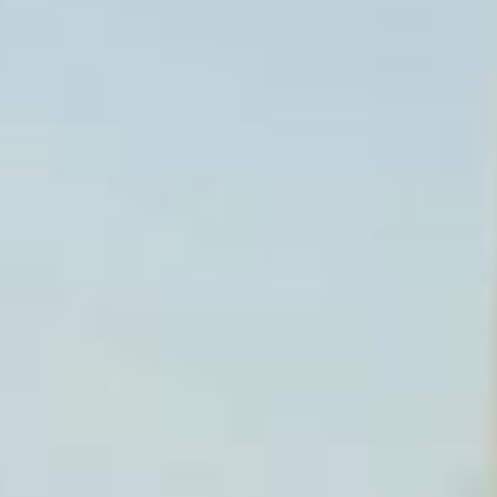
из числа детей-сирот
существуют и другие
возможности
для приобретения жилья.
В частности, программа
жилищных сертификатов,
направленная
на обеспечение детей-
сирот достойными
условиями жизни
и создание стимулов
для их социальной
адаптации. Полученные
по сертификату деньги
можно потратить
на покупку
благоустроенного жилья
или на погашение
жилищного кредита,
займа.
С начала 2026 года
людям из числа детей-
сирот выдано 79