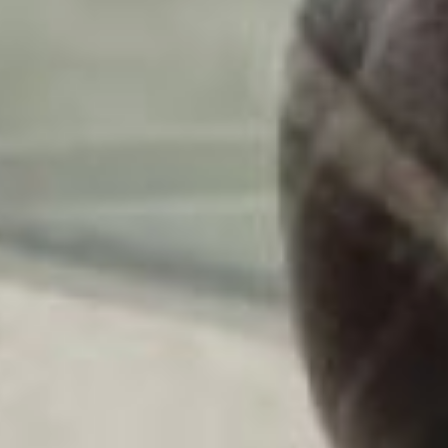
приобрела
благоустроенную
трехкомнатную квартиру
в городе.
— Благодаря этому
сертификату теперь
у меня есть свое жилье
— долгожданная
собственная квартира.
Спасибо государству
за такую весомую
поддержку: она
не просто помогла мне
решить жилищный
вопрос, но и дала
возможность уверенно
планировать будущее.
Сейчас в квартире
делаем ремонт и создаем
уютный уголок для нашей
семьи, — поделилась
счастливая
обладательница целевого
сертификата.