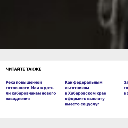
Одноклассники,
Телеграм
или
Яндекс.Дзен
и
МАКС
Как вам материал?
Огонь!
Супер
Удивило
Грустно
Злость
Разочарование
ЧИТАЙТЕ ТАКЖЕ
Река повышенной
Как федеральным
З
готовности, Или ждать
льготникам
г
ли хабаровчанам нового
в Хабаровском крае
в
наводнения
оформить выплату
вместо соцуслуг