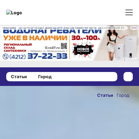
РЕКЛАМА • ООО "ТОРГОВЫЙ ДОМ ЦЕНТР СНАБЖЕНИЯ" 680009, ХАБАРОВСКИЙ КРАЙ, ГОРОД ХАБАРОВСК, ПРОМЫШЛЕННАЯ УЛ., Д. 7 ОГРН 1162724073930
Статьи
Город
26 апреля 2026 г., 09:00
В Хабаровске
Статьи
Город
строят 56
ОПУБЛИКОВАНО
квартир
26 апреля 2026 г., 09:00
для сирот
в посёлке