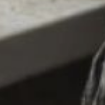
не иметь судимости
за умышленное
преступление,
задолженности
по налогам, психических
и наркологических
заболеваний. Также
необходимо иметь
официальный доход
не менее 23106 рублей
в месяц на каждого
члена семьи. При этом
учитывается доход
только заявителя за год,
предшествующий месяцу
обращения.
В ТЕМУ:
Развитие соцзащиты
в Хабаровском крае
обсудили на первой
открытой стратегической
сессии
Читайте нас в соцсетях:
ВКонтакте
,