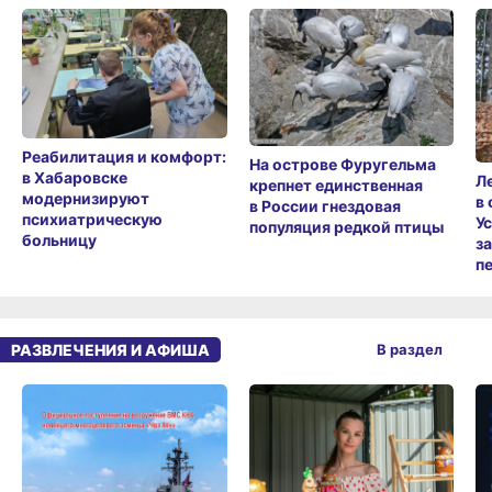
Реабилитация и комфорт:
На острове Фуругельма
в Хабаровске
Л
крепнет единственная
модернизируют
в
в России гнездовая
психиатрическую
У
популяция редкой птицы
больницу
з
п
РАЗВЛЕЧЕНИЯ И АФИША
В раздел