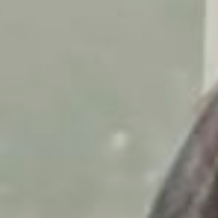
по налогам, психических
и наркологических
заболеваний. Также
необходимо иметь
официальный доход
не менее 23106 рублей
в месяц на каждого
члена семьи. При этом
учитывается доход
только заявителя за год,
предшествующий месяцу
обращения. Доход
заявителя делится
на всех членов его семьи,
— сообщила заместитель
министра социальной
защиты края Дарина
Лебедева.
Одна из получательниц
жилищного сертификата
— хабаровчанка Нелли
Долгорук. На
выделенную сумму она