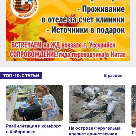
ТОП-10. СТАТЬИ
В раздел
Реабилитация и комфорт:
На острове Фуругельма
в Хабаровске
Л
крепнет единственная