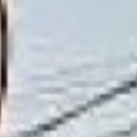
Совхозной (зона ХТЭЦ-3)
произведен, «в 16:30
началось заполнение
трубопроводов
теплоносителем. В
ближайшее время подача
коммунальных ресурсов
будет восстановлена».
Причина ЧП
не называлась. Не назвали
ее пока и в Минэнерго
региона.
«Ремонтными бригадами
АО «ДГК» («Хабаровские
тепловые сети»)
полностью выполнены
необходимые мероприятия
по устранению
повреждения
на трубопроводе.
Специалисты приступают
к заполнению
тепломагистрали