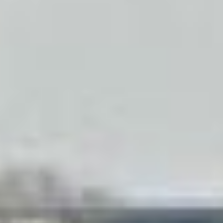
энергоинцидент в краевой
столице. В конце января
пожар на ХТЭЦ-3 унес
жизни трех человек,
проводивших
там плановый ремонт.
А праздничным утром 23
февраля из-за порыва
на тепломагистрали ТМ-33
без отопления и горячей
воды остались около 18
тысяч хабаровчан, 207
объектов на улицах
Тихоокеанская,
Трехгорная, Известковая
и Бондаря, под отключение
больше чем на сутки
попали также девять
детсадов и три школы.
И в февральском №8
в материале «Труба
для своих» мы
рассказывали, что в
середине февраля