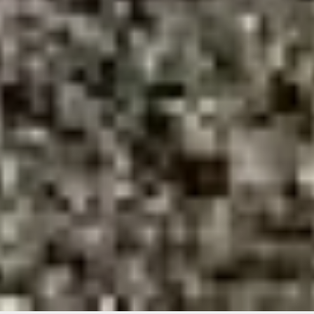
что «существующие
тепломагистрали ТМ-31,
ТМ-32 и ТМ-33 работали
уже на пределе…». И вот
на ТМ-33 и ТМ-32 все же
произошли инциденты.
В ТЕМУ:
Экономика в рост, люди
в приоритете: итоги
исполнения бюджета
Хабаровского края за 2025
год
Читайте нас в соцсетях:
ВКонтакте
,
Одноклассники,
Телеграм
или
Яндекс.Дзен
и
МАКС
Как вам материал?
Огонь!
Супер
Удивило
Грустно
Злость
Разочарование