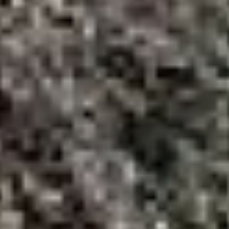
и социальной
инфраструктуры к началу
отопительного сезона
«проведен комплекс
мероприятий на сумму
порядка 8 миллиардов
рублей. Были
реконструированы
и капитально
отремонтировали
несколько участков
трубопроводов
и магистральных тепловых
сетей».
Кроме того, были промыты
системы отопления
и подготовлены
теплопотребляющие
системы порядка 3500
жилых домов, заменены
системы горячего
водоснабжения
и отопления общей
протяженностью почти 4