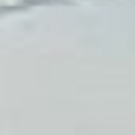
устранения нарушений
и восстановления
теплового режима
прокуратура
Железнодорожного района
Хабаровска организовала
проверку, в ходе которой
даст оценку причинам
инцидента. При наличии
оснований будет принят
комплекс мер
прокурорского
реагирования», —
сообщали в краевой
прокуратуре.
***
Что ж, надеемся, мы все
же дождемся громкой
публичной оценки
произошедшего. А пока
напомним, что в нынешнем
отопительном сезоне это
уже третий громкий