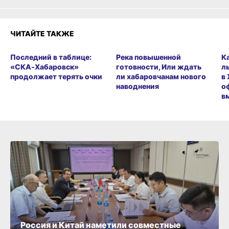
ЧИТАЙТЕ ТАКЖЕ
Последний в таблице:
Река повышенной
К
«СКА‑Хабаровск»
готовности, Или ждать
л
продолжает терять очки
ли хабаровчанам нового
в
наводнения
о
в
Россия и Китай наметили совместные