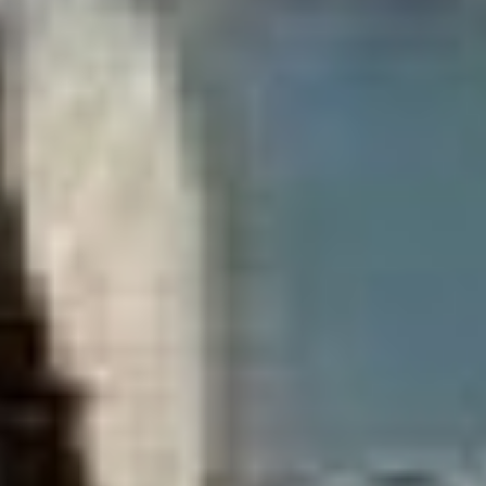
в городе проявился
еще один сюжет,
связанный с ХТЭЦ-3.
Поначалу сообщалось,
что «из-за ремонта
расходомерной шайбы
на головном участке
тепломагистрали ТМ-32»
больше тысячи объектов
в городе почти на целый
день отключат от горячей
воды и отопления. Морозы
в городе стояли
серьезные, так что,
надо полагать, причины
у энергетиков для такого
шага были веские.
Час Х назначили на 15
февраля. Но в последний
момент отключения
перенесли на 17-е число,
потом речь зашла о 22
февраля — датой, которая