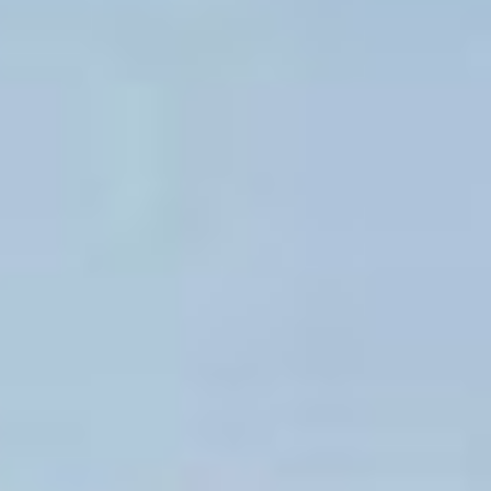
также лечебные
и образовательные
учреждения.
«Зафиксирована авария
на трубопроводе
тепломагистрали ТМ-32
зона ХТЭЦ-3. Специалисты
ДГК "Хабаровские
тепловые сети" на месте
в количестве 25 человек
и 8 единиц техники уже
приступили к ликвидации
аварии. На период
восстановительных работ
горячая вода и отопление
будет отсутствовать
у потребителей
Железнодорожного,
Кировского, Центрального
районов города
Хабаровска. Энергетики
планируют закончить
ремонт в кратчайшие
сроки. Подачу