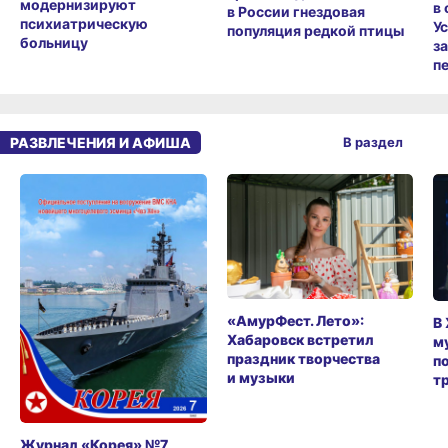
модернизируют
в
в России гнездовая
психиатрическую
У
популяция редкой птицы
больницу
з
п
РАЗВЛЕЧЕНИЯ И АФИША
В раздел
«АмурФест. Лето»:
В
Хабаровск встретил
м
праздник творчества
п
и музыки
т
Журнал «Корея» №7