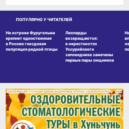
ПОПУЛЯРНО У ЧИТАТЕЛЕЙ
СРЕДА ОБИТАНИЯ
СРЕДА ОБИТАНИЯ
СР
На острове Фуругельма
Леопарды
Н
крепнет единственная
возвращаются:
в
в России гнездовая
в окрестностях
л
популяция редкой птицы
Уссурийского
п
заповедника замечены
первые пары хищников
РЕКЛАМА • ИП СТУЧКОВА ДИАНА ВАДИМОВНА ОГРНИП 325253600107053