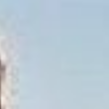
теплоносителя восстановят
до 17:00. Сформирован
штаб на месте аварии. Ход
выполнения
восстановительных работ
держу на личном
контроле», — сообщил
в своем телеграм-
канале(18+) мэр
Хабаровска Сергей
Кравчук.
Авария на трубопроводе
в Хабаровске, из-за
которой в трех районах
города пропало отопление,
затронула не менее 10
тысяч местных жителей,
уточняли в тот же день
в прокуратуре
Хабаровского края.
Через несколько часов
в ДГК сообщили,
что ремонт теплотрассы
ТМ-32 в районе улицы