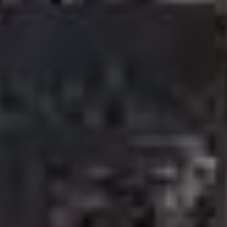
тепломагистрали ТМ-31,
ТМ-32 и ТМ-33 работали
уже на пределе…».