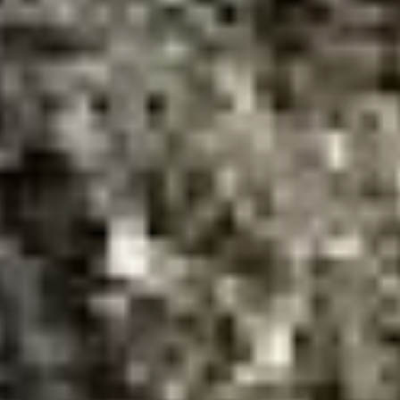
трубопроводов. Особое
внимание уделили
подготовке теплового
контура —
отремонтировали
отопление в подъездах,
заделали межпанельные
швы, привели в порядок
входные двери. Это
напрямую влияет
на комфорт жителей
в холодное время года.
Мы продолжим системную
работу по модернизации
инфраструктуры», —
заверил Денис Елькин,
первый заммэра
по городскому хозяйству.
***
В общем, как видите,
обычный бодрый отчет
о насущных проблемах,
которые есть,
но преодолеваются и будут