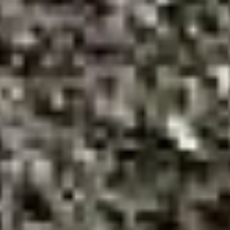
км сетей. Подготовлены
тепловые пункты
и подписана большая
часть паспортов
готовности жилфонда.
Также отремонтировано
отопление в 79 подъездах,
выполнена заделка
межпанельных швов,
отремонтированы
и восстановлены 300
дверей.
«Проделан большой объем
работ по подготовке
Хабаровска
к отопительному периоду
— и на уровне крупных
инфраструктурных
объектов, и в жилых
домах. Мы дополнительно
восстановили тепловую
изоляцию на двух
километрах