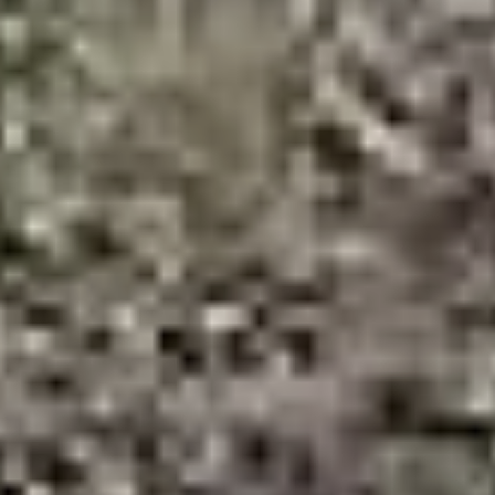
В плане обновления сетей,
в плане работы
обслуживающего
персонала по ремонту
при авариях картина
не радужная, и меня она
не устраивает. Новым
микрорайонам города
требуются инженерные
сети: это и водоснабжение,
и водоотведение,
и теплоснабжение. Все,
кто сегодня работает
в сфере ЖКХ, должны
перестроиться и понять,
что мы работаем
для жителей», —
цитировала городская
пресс-служба слова
Сергея Кравчука.
На коллегии, к примеру,
сообщалось, что в целях
подготовки объектов ЖКХ