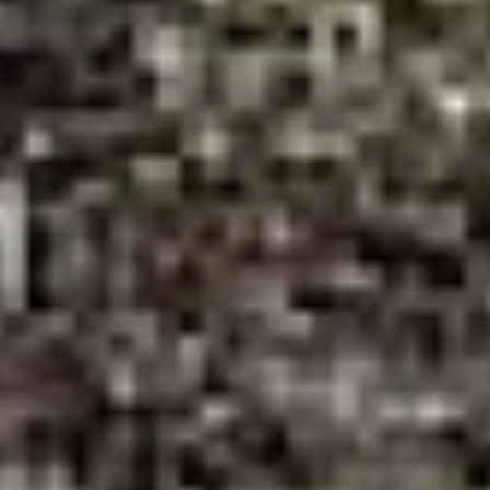
преодолеваться. И
понятно, что сфера
большой энергетики
не полностью подотчетна
городским властям.
Однако три инцидента
за пару месяцев, десятки
тысяч людей, пусть
ненадолго, но оставшиеся
без тепла, — разве это
нормально? И не рано ли
начинать готовиться
к следующей зиме, если
выводы из недавних ЧП
не сделаны. Да
и нынешний отопительный
сезон еще не кончен…
Ведь еще в декабре, когда
торжественно
открывалась
долгожданная ТМ-35,
городская пресса
мимоходом отмечала,