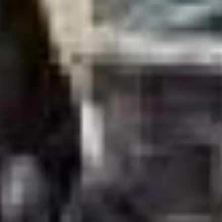
весьма опасно, на наш
взгляд, соседствовала
с важной для руководства
праздничной датой. В итоге
в мэрии сообщали,
что ремонт и отключение
произойдет уже в марте,
видимо, после очередного
праздника, а также
что чиновники при этом
«учтут прогноз погоды».
И тогда же мы выражали
опасения: дождется ли
назначенной даты
энергооборудование,
требующее срочного
ремонта? Ведь еще в
декабре, когда
торжественно
открывалась
долгожданная ТМ-35,
городская пресса
мимоходом отмечала,
что «существующие