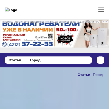
РЕКЛАМА • ООО "ТОРГОВЫЙ ДОМ ЦЕНТР СНАБЖЕНИЯ" 680009, ХАБАРОВСКИЙ КРАЙ, ГОРОД ХАБАРОВСК, ПРОМЫШЛЕННАЯ УЛ., Д. 7 ОГРН 1162724073930
Статьи
Город
25 марта 2026 г., 15:30
Снова труба:
Статьи
Город
сотни домов
ОПУБЛИКОВАНО
в Хабаровске
25 марта 2026 г., 15:30
были
без отопления