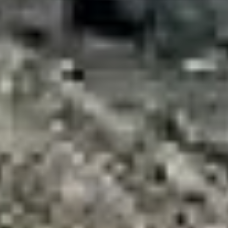
сезоне и наметили
ключевые задачи
на перспективу. Особое
внимание уделили
вопросам ЖКХ
и подготовке
инфраструктуры
к следующему
отопительному периоду.
«Это не только подготовка
инженерных сетей. Это
работа управляющих
компаний,
их взаимодействие
с собственниками
и нанимателями жилых
помещений. Это работа
ТСЖ и ТОСов — все то,
что связано с комфортом
хабаровчан. Нам
поступают обращения
от жителей по поводу
проблем в жилищно-
коммунальном хозяйстве.