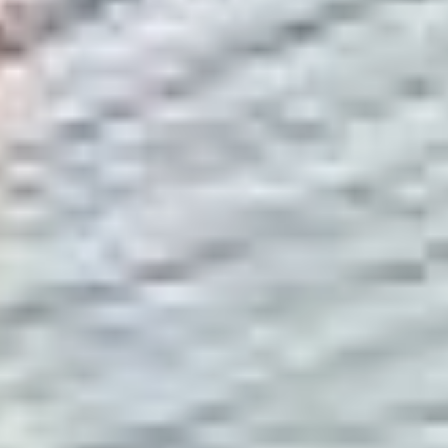
теплоносителем. После
достижения нормативных
параметров начнется
поэтапное восстановление
горячего водоснабжения
и отопления
для потребителей. На
месте аварии продолжает
работать оперативный
штаб. Министр энергетики
Хабаровского края держит
на личном контроле
процесс заполнения
системы и подключения
потребителей. Энергетики
приложат все усилия
для завершения всех
процедур в кратчайшие
сроки», — сообщали в тот
день в правительстве
региона.
«Для установления причин
аварии, оценки
своевременности