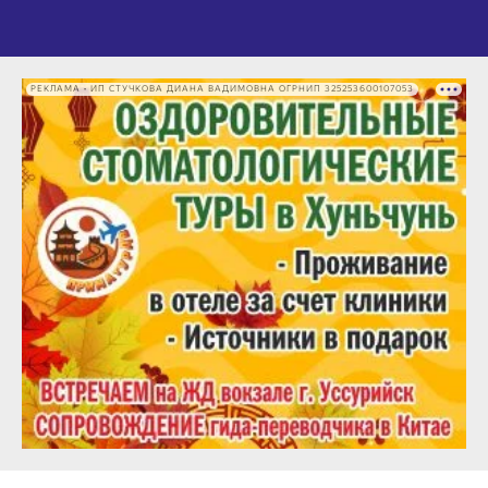
РЕКЛАМА • ИП СТУЧКОВА ДИАНА ВАДИМОВНА ОГРНИП 325253600107053