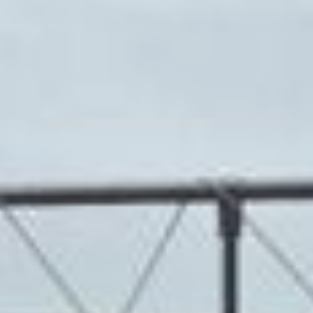
Первыми на старт вышли самые
маленькие участники — малыши от года
до трёх лет. Вместе со своими
родителями они пробежали дистанцию
100 метров. Затем забеги на дистанции
500 метров прошли для возрастных
категорий от 4 до 7 лет, от 8 до 12 лет
и от 13 до 18 лет.
Каждый участник легко преодолел этот
маршрут, который начинался от сцены
у речного вокзала. Помогала в этом