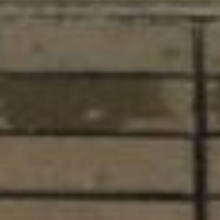
— Это надо видеть, каким счастьем
искрились глаза наших участников!
Собранные эмоции и впечатления — это
действительно ценный опыт, который
мы будем беречь. И мы с нетерпением
ждем следующей встречи на наших
забегах, где каждый сможет
почувствовать себя победителем, —
поделилась Екатерина.
В ТЕМУ:
Сразу два модульных спорткомплекса
открылись в Хабаровске