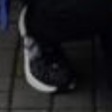
осведомленность о заболевании, но и
рассказать об образе жизни при нем
и путях предупреждения болезни.
Бытует мнение, что для людей,
страдающих сахарным диабетом,
физические нагрузки противопоказаны.
Однако давно доказано положительное
воздействие регулярных физических
нагрузок на состояние углеводного
обмена у больных. А физические
упражнения входят
в состав комплексной терапии сахарного
диабета. При этом
укрепляется сердечно-сосудистая
система, снимается накопившийся
стресс и улучшается настроение.