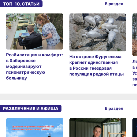
ТОП-10. СТАТЬИ
В раздел
Реабилитация и комфорт:
На острове Фуругельма
в Хабаровске
Л
крепнет единственная
модернизируют
в
в России гнездовая
психиатрическую
У
популяция редкой птицы
больницу
з
п
РАЗВЛЕЧЕНИЯ И АФИША
В раздел