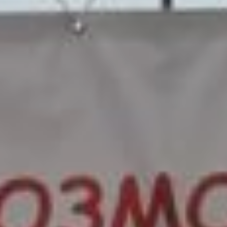
и единодушная поддержка
болельщиков. Многие родители бежали
рядом со своими детьми. На помощь
приходили и волонтёры Всероссийского
проекта S95 (суббота — девять утра —
пять километров).