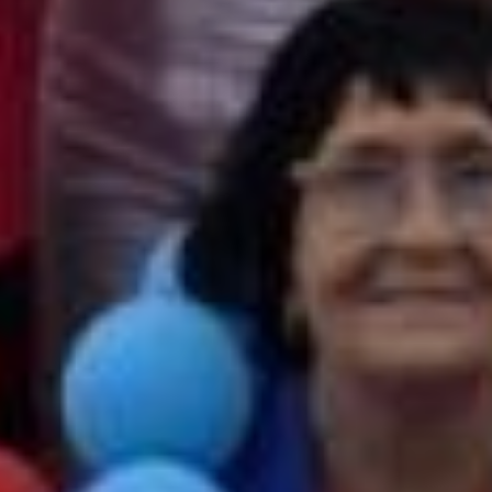
праздничному весёлая атмосфера.
Различные активности, аквагрим
и мастер-классы привлекали и детей,
и взрослых. Особенно мастер-класс
по приготовлению бутербродов
с курицей.
Конечно же, ни победителей,
ни побеждённых в этом забеге не было.
Всем юным участникам без исключения
были вручены медали и небольшие
призы. А на десерт каждому досталось
по куску ПП-торта. ПП, потому что торт
этот был без сахара, но со всеми
полезными для организма продуктами,
которые заменяют вредные
для здоровья ингредиенты
традиционных сладостей.