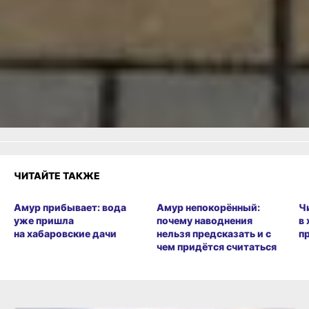
Читайте нас в соцсетях:
ВКонтакте
,
Одноклассники,
Телеграм
или
Яндекс.Дзен
и
МАКС
Как вам материал?
Огонь!
Супер
Удивило
1
Грустно
Злость
Разочарование
ЧИТАЙТЕ ТАКЖЕ
Амур прибывает: вода
Амур непокорённый:
Ч
уже пришла
почему наводнения
в
на хабаровские дачи
нельзя предсказать и с
п
чем придётся считаться