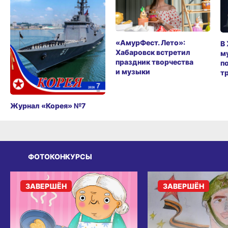
«АмурФест. Лето»:
В
Хабаровск встретил
м
праздник творчества
п
и музыки
т
Журнал «Корея» №7
ФОТОКОНКУРСЫ
ЗАВЕРШЁН
ЗАВЕРШЁН