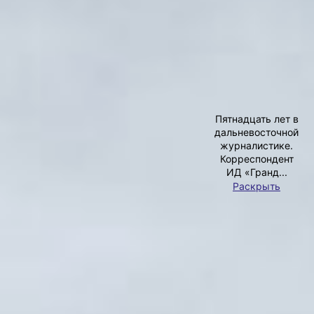
АВТОР
Участие приняли более 100 ребят
Фото:
Екатерина Фридман
«Забег всевозможностей» (0+), который
прошёл на набережной Амура, в этот раз
был посвящён детям, страдающим
сахарным диабетом. Спортивный
праздник объединил детей от года до 18
Ирина
лет.
Климченко
— И дети с ограниченными
Пятнадцать лет в
возможностями здоровья, и обычные
дальневосточной
ребята в этот раз выступили в одной
журналистике.
команде, где каждый маленький бегун
Корреспондент
смог пережить радость соревнования
ИД «Гранд...
и стать частью большого спортивного
Раскрыть
сообщества, — говорит организатор
Фото:
забега, региональный директор проекта
Екатерина
S95 Екатерина Фридман.
Фридман