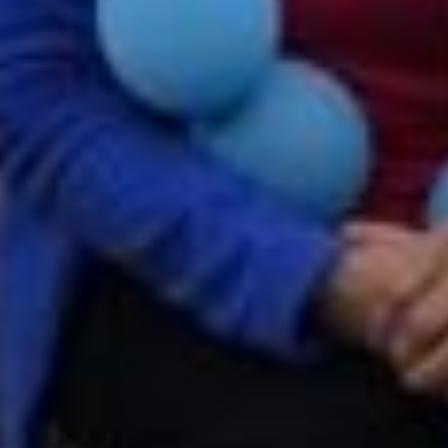
Стоит отметить, что организаторы не зря
посвятили нынешний забег такому
заболеванию, как сахарный диабет. В
Российской Федерации за последние 20
лет число больных увеличилось в 2,5
раза. По данным федерального регистра
на конец 2023 года зарегистрировано
около 4,8 миллиона пациентов
с сахарным диабетом 1 типа, из них
более 48 тысяч — дети. И главная цель
забега — не только повысить