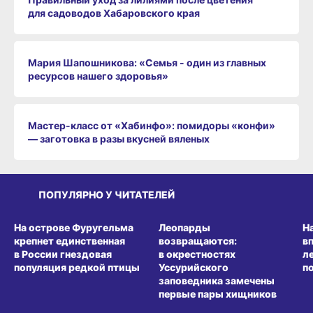
для садоводов Хабаровского края
Мария Шапошникова: «Семья - один из главных
ресурсов нашего здоровья»
Мастер-класс от «Хабинфо»: помидоры «конфи»
— заготовка в разы вкусней вяленых
ПОПУЛЯРНО У ЧИТАТЕЛЕЙ
СРЕДА ОБИТАНИЯ
СРЕДА ОБИТАНИЯ
СР
На острове Фуругельма
Леопарды
Н
крепнет единственная
возвращаются:
в
в России гнездовая
в окрестностях
л
популяция редкой птицы
Уссурийского
п
заповедника замечены
первые пары хищников