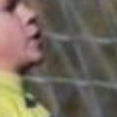
смогли — 0:1.
Еще менее успешным
для хабаровчан получился
матч команд U18. Армейцы
здесь тоже атаковали,
и тоже безуспешно. Зато
у комсомольчан на 35-й
минуте пенальти реализовал
Дмитрий Александров. А
на 76-й минуте дальним
ударом отличился Родион
Кишкин, а спустя две
минуты Кирилл Зеленин
использовал выход один
на один с вратарем. 0:3 —
разгром хабаровчан,
их наставникам есть о чем
подумать.
Тем более что уже вскоре
нас ждут еще три
сдвоенных игры для U16
и U18. Так, в среду 21 мая
на стадионе Ленина обе