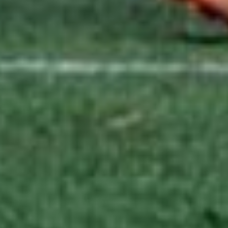
синие».
В итоге армейцы стали
вторыми в группе, набрав
шесть очков при разнице
забитых/пропущенных
мячей 9-2. А в плей-офф
красно-синие, увы,
уступили «ФК Домодедово»
со счетом 2:3 по пенальти.
Но затем юные хабаровчане
обыграли «Университет» 2:0
и разгромили «Строгино»
3:0, что позволило им занять
итоговое пятое место.
В ТЕМУ:
«СКА-Хабаровск»
продолжает борьбу
за повышение в классе
Читайте нас в соцсетях:
ВКонтакте
,
Одноклассники,
Телеграм
или
Яндекс.Дзен
и
МАКС
Как вам материал?