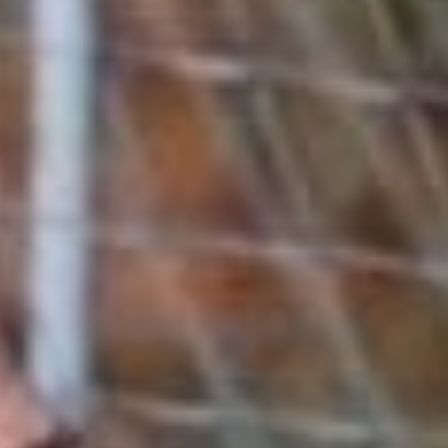
Комсомольчане
были сильнее.
Дважды
Но, судя по нынешнему
старту, повторить те
результаты будет непросто.
Первыми открыли новый
сезон в Хабаровске
команды U16. Как сообщает
fcska.ru, весь матч армейцы
имели заметное игровое
преимущество. Но
комсомольчане уверенно
оборонялись, а в
добавленное к первому
тайму время футболист
«СШОР №1» Руслан
Литвинцев забил гол.
Красно-синие до конца игры
сравнять счет так и не