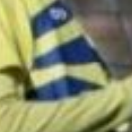
армейские команды будут
принимать уссурийский
«Локомотив», в субботу 24
мая нас экзаменует
«Сахалин», а во вторник 27
мая — хабаровчане играют
с «СШФ-Якутия». Приходите
на стадион, вход
свободный.
Кубок — наш
Между тем, еще более
юные футболисты
разыграли в майские дни
в прошли в Комсомольске-
на-Амуре «Кубок Победы»
(0+). Там на стадионе
«Строитель» прошли
соревнования среди детей
2015 года рождения в честь
80-летия Победы в Великой
Отечественной войне.
Как сообщили в пресс-
службе «СКА-Хабаровска»,