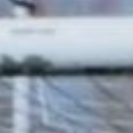
годов рождения, а команда
U18 под руководством
Александра Сапежникова
сформирована из игроков
2008 и 2009 годов
рождения.
Всего в ЮФЛ-Дальний
Восток в этом сезоне
выступает девять команд:
«СКА-Хабаровск», «Динамо-
Владивосток», «Динамо-
Приморский край», «Океан»
(Находка), «Локомотив»
(Уссурийск), «ФК
«Благовещенск», «СШФ-
Якутия» (Якутск), «Сахалин»
(Южно-Сахалинск) и «СШОР
№1-Комсомольск-на-
Амуре».
Командам предстоит
провести 18 туров, сыграв
по два раза друг с другом
(дома и на выезде). Сезон
в ЮФЛ-ДВ продлится по 5