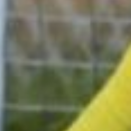
В Москве стали
пятыми
Между тем, «СКА-
Хабаровск-2014» в первые
дни мая стал участником
престижного турнира