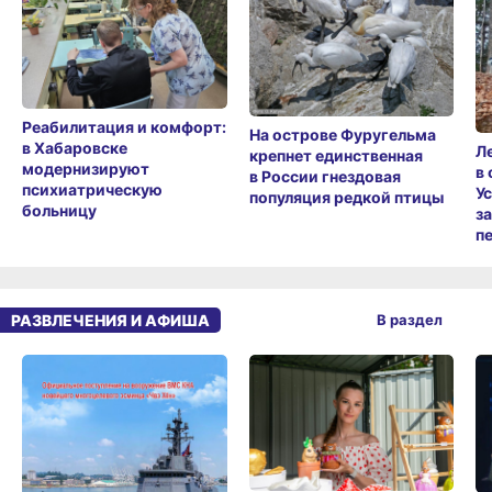
Реабилитация и комфорт:
На острове Фуругельма
в Хабаровске
Л
крепнет единственная
модернизируют
в
в России гнездовая
психиатрическую
У
популяция редкой птицы
больницу
з
п
РАЗВЛЕЧЕНИЯ И АФИША
В раздел