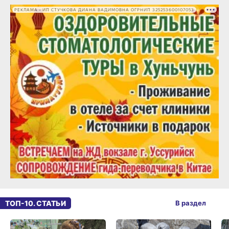
РЕКЛАМА • ИП СТУЧКОВА ДИАНА ВАДИМОВНА ОГРНИП 325253600107053
ТОП-10. СТАТЬИ
В раздел