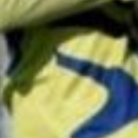
подопечные Александра
Немайкина были разделены
на две команды. Первый
состав попал в группу «А»
вместе с командами «СШОР
№1-Резерв», «СШОР
Спартак» и «ФШ 17/28»
из Комсомольска-на-Амуре,
а также вместе с командой
«Академия ПРОСТАРТ»
из Хабаровска. А второй
состав армейцев оказался
в группе «Б», его
соперниками там выступили
комсомольские «СШОР
№1», «Святогор»
и «Спартак», а также
хабаровская «Заря».
По итогам группового этапа
«СКА-Хабаровск-1» выиграл
все четыре матча в группе
«А» с общим счетом 44:3
и занял первое место с 12
очками. А вот «СКА-