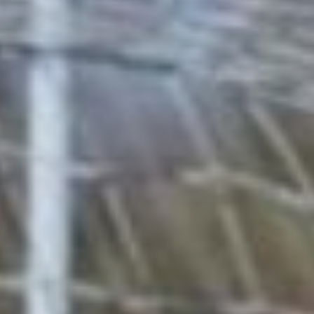
октября. Как напомнили
в пресс-службе клуба,
в прошлом сезоне «СКА-
Хабаровск» U16 занял
первое место, а команда
U18 стала второй, уступив
«Сахалину».