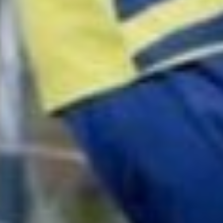
Хабаровск-2» одержал три
победы с общим счетом
30:0, но уступил 0:1
комсомольскому «СШОР
№1» и занял второе место
в группе с девятью очками.
В полуфинале зрители
увидели армейское дерби,
в котором «СКА-
Хабаровск-1» со счетом 8:5
обыграл «СКА-
Хабаровск-2». Затем наша
вторая команда билась
за бронзу и уступила
по пенальти 1:2
комсомольскому «СШОР
№1», А вот первый состав
красно-синих разгромил
в финале «СШОР Спартак»
из Города юности 5:0 и стал
победителем этого турнира.