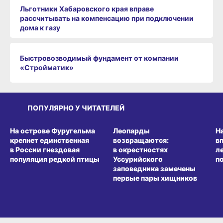
Льготники Хабаровского края вправе
рассчитывать на компенсацию при подключении
дома к газу
Быстровозводимый фундамент от компании
«Стройматик»
ПОПУЛЯРНО У ЧИТАТЕЛЕЙ
СРЕДА ОБИТАНИЯ
СРЕДА ОБИТАНИЯ
СР
На острове Фуругельма
Леопарды
Н
крепнет единственная
возвращаются:
в
в России гнездовая
в окрестностях
л
популяция редкой птицы
Уссурийского
п
заповедника замечены
первые пары хищников