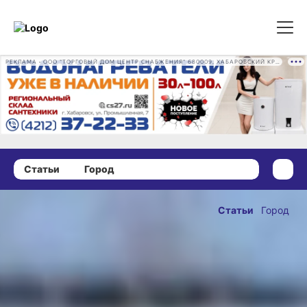
РЕКЛАМА • ООО "ТОРГОВЫЙ ДОМ ЦЕНТР СНАБЖЕНИЯ" 680009, ХАБАРОВСКИЙ КРАЙ, ГОРОД ХАБАРОВСК, ПРОМЫШЛЕННАЯ УЛ., Д. 7 ОГРН 1162724073930
Статьи
Город
16 мая 2025 г., 09:05
Хабаровские
Статьи
Город
юноши начали
ОПУБЛИКОВАНО
отфутболивать
16 мая 2025 г., 09:05
Новый сезон стартовал
у юных спортсменов «СКА-
Хабаровска»