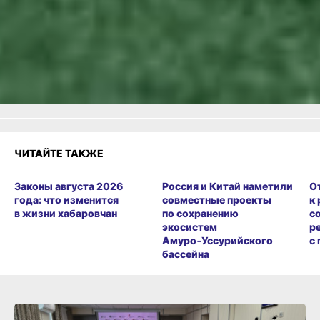
Огонь!
Супер
1
Удивило
Грустно
1
Злость
Разочарование
ЧИТАЙТЕ ТАКЖЕ
Законы августа 2026
Россия и Китай наметили
О
года: что изменится
совместные проекты
к
в жизни хабаровчан
по сохранению
с
экосистем
р
Амуро‑Уссурийского
с
бассейна