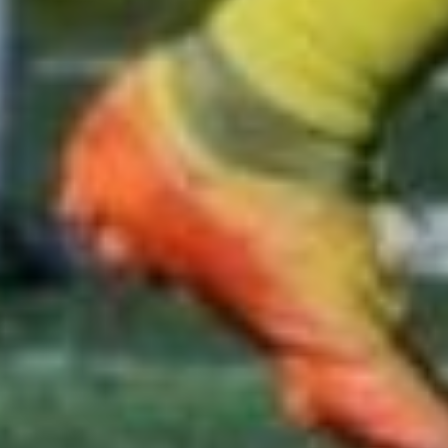
в столице. Там подопечные
Александра Колобанова
играли в IV Всероссийском
детском футбольном
турнире «Кубок Абаевых»
(0+), который проходил
на стадионе «Арена
Чертаново».
Как рассказали в пресс-
службе клуба, в этих
соревнованиях приняли
участие 16 команд,
составленных из игроков
2014 года рождения
и разбитых на четыре
группы. «СКА-
Хабаровск-2014» попал
в группу «А», в которой
одержал победы
над командами «ФК
Рогачёво» (5:0) и «Рублёво
синие» (4:0), а также
уступил 0:2 сверстникам
из команды «Чертаново