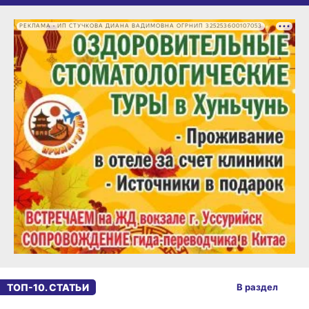
РЕКЛАМА • ИП СТУЧКОВА ДИАНА ВАДИМОВНА ОГРНИП 325253600107053
ТОП-10. СТАТЬИ
В раздел