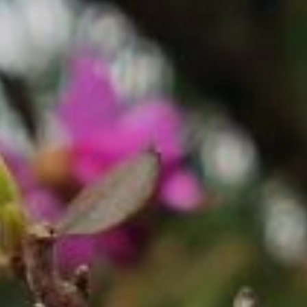
в северном и северо-
восточном направлениях,
— сообщили нам
в хабаровском
гидрометцентре.
Если опираться
на долгосрочный прогноз,
то нынешний май
в Хабаровске покажет
нам целую палитру
температур. Она будет
варьироваться от теплых
+17... +20 градусов
до прохладных ночей, где
спать с одеялом станет
обязательным.
По прогнозам синоптиков,
самые тёплые дни
ожидаются в средине
месяца. Столбик
термометра может
подняться до 20... 21
градуса тепла. Ночами