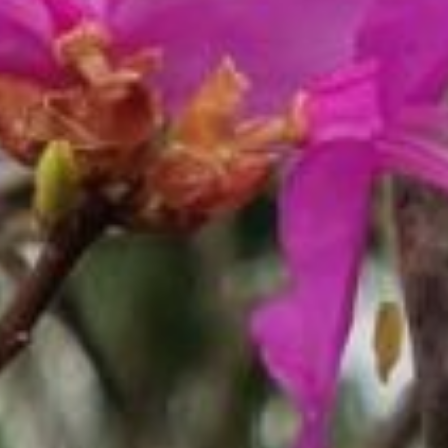
сделают утреннюю
прогулку до работы
настоящим спортивным
испытанием.
Отрадно, что днём
температура воздуха
в эти дождливые дни
обещает быть довольно
комфортной — от +13
до +20 градусов. Ночью
же похолодает до 10
градусов тепла. Ветер
будет продолжать дуть
с прежней силой, но уже
с юго-западного
направления.
В завершении месяца,
погода продолжить
радовать нас своей
переменчивостью.
Синоптики говорят,
что солнечные дни будут
чередоваться