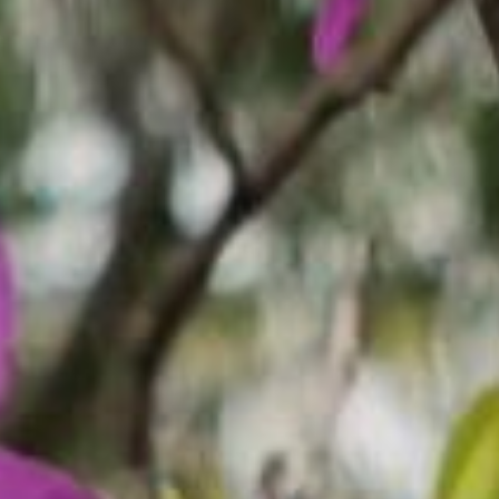
с облачностью. Одно
радует — затяжных
дождей в конце месяца
пока не предвидится.
Возможно накрапывание
в отдельные дни.
Дневная температура
воздуха под конец
месяца составит +19…
+22 °C, а ночная — +15…
+16 °C. Ветер будет дуть
со скоростью от 6 до 11
м/с, в разных
направлениях. Влажность
воздуха достигнет 60 —
70%.
Вот такой переменчивый
май сулят нам
метеорологи в этом году.
Постараемся быть
готовым к любым
погодным изменениям.
Хабаровск и не забывать
о том, что в любой