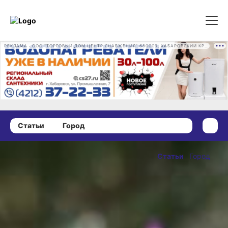
РЕКЛАМА • ООО "ТОРГОВЫЙ ДОМ ЦЕНТР СНАБЖЕНИЯ" 680009, ХАБАРОВСКИЙ КРАЙ, ГОРОД ХАБАРОВСК, ПРОМЫШЛЕННАЯ УЛ., Д. 7 ОГРН 1162724073930
Статьи
Город
25 апреля 2025 г., 11:56
Погода
Статьи
Город
в Хабаровске
ОПУБЛИКОВАНО
на май 2025
25 апреля 2025 г., 11:56
года
Этот месяц покажет нам