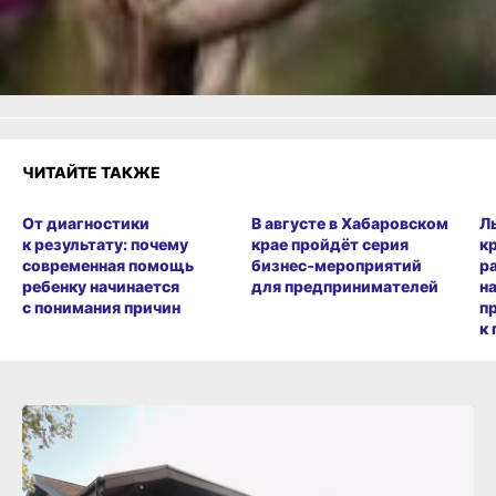
1
Злость
Разочарование
ЧИТАЙТЕ ТАКЖЕ
От диагностики
В августе в Хабаровском
Л
к результату: почему
крае пройдёт серия
к
современная помощь
бизнес‑мероприятий
р
ребенку начинается
для предпринимателей
н
с понимания причин
п
к 