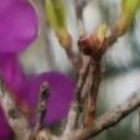
ситуации можно находить
светлые моменты, даже
если небо покрыто
серыми облаками!
И главное, помним,
что заморозки
в Хабаровске возможны
вплоть до июня. Поэтому
дачникам нужно быть
начеку.
В ТЕМУ:
Подстанция в Хабаровске
теперь носит имя
отважного связиста
Евгения Дикопольцева
Читайте нас в соцсетях:
ВКонтакте
,
Одноклассники,
Телеграм
или
Яндекс.Дзен
и
МАКС
Как вам материал?
Огонь!
Супер
2
1
Удивило
Грустно