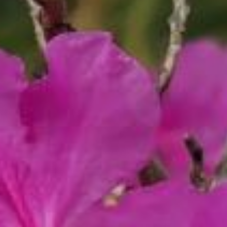
тоже станет заметно
комфортнее +13... +15
градусов. Но затем
природа опять сменит
милость на гнев,
и начнётся небольшое
понижение температуры.
Осадки в мае ожидают
в пределах нормы,
а норма для этого месяца
достаточно высока — 58
мм, что на 30 процентов
больше, чем в марте.
Впрочем, если верить
народным приметам, «в
мае дождь — к урожаю».
Так что, по идее, мы
должны уже готовиться
к великолепным
урожаям. Но на практике,
скорее всего, мы
получим лишь сплошное
«зависание» осадков
и немалые лужи, которые