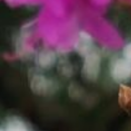
и дождями.
Температура ожидается
в пределах нормы, а в
некоторые дни даже
немного ниже. Погода
будет переменчивой,
с осадками. День-два
будут дожди, потом
несколько дней будет
солнечно, потом опять
дождь. И так до конца
месяца.
— В первых числах мая
Хабаровск ждет
около 10... 15 градусов
тепла днем и около +5 °C
по ночам. Скорее всего,
вначале месяца будет
облачно. В отдельные дни
пройдут
кратковременные дожди.
Ожидается, что ветер
будет дуть со скоростью
5 — 7 метров в секунду