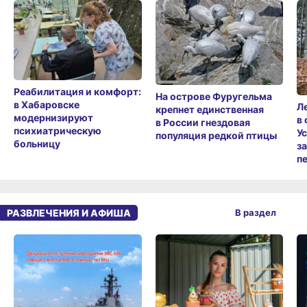
Реабилитация и комфорт:
На острове Фуругельма
в Хабаровске
Л
крепнет единственная
модернизируют
в
в России гнездовая
психиатрическую
У
популяция редкой птицы
больницу
з
п
РАЗВЛЕЧЕНИЯ И АФИША
В раздел