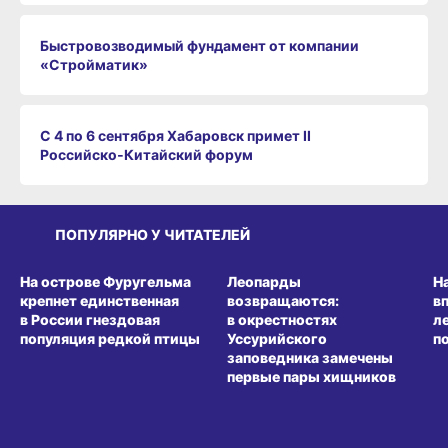
Быстровозводимый фундамент от компании
«Стройматик»
С 4 по 6 сентября Хабаровск примет II
Российско‑Китайский форум
ПОПУЛЯРНО У ЧИТАТЕЛЕЙ
СРЕДА ОБИТАНИЯ
СРЕДА ОБИТАНИЯ
СР
На острове Фуругельма
Леопарды
Н
крепнет единственная
возвращаются:
в
в России гнездовая
в окрестностях
л
популяция редкой птицы
Уссурийского
п
заповедника замечены
первые пары хищников