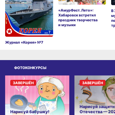
«АмурФест. Лето»:
В
Хабаровск встретил
м
праздник творчества
п
и музыки
т
Журнал «Корея» №7
ФОТОКОНКУРСЫ
ЗАВЕРШЁН
ЗАВЕРШЁН
Нарисуй защитн
Нарисуй бабушку!
Отечества — 20