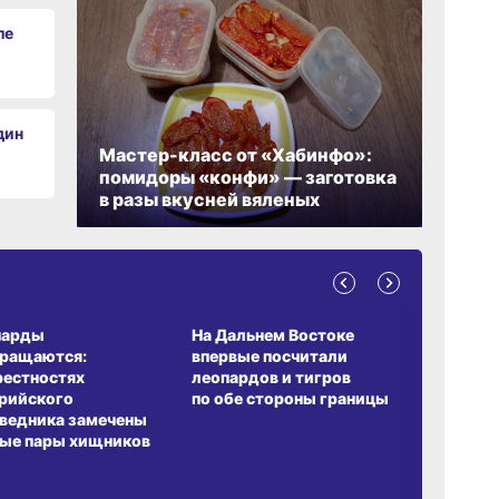
ле
дин
Мастер-класс от «Хабинфо»:
помидоры «конфи» — заготовка
в разы вкусней вяленых
А ОБИТАНИЯ
СРЕДА ОБИТАНИЯ
ЗЕМЛЯКИ
парды
На Дальнем Востоке
Пионовый
вращаются:
впервые посчитали
хабаровч
рестностях
леопардов и тигров
Воронкев
рийского
по обе стороны границы
ведника замечены
ые пары хищников