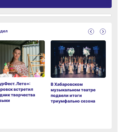
здел
рФест. Лето»:
Хабаров
В Хабаровском
ровск встретил
музыкаль
музыкальном театре
дник творчества
завершил
подвели итоги
зыки
мировой 
триумфально сезона