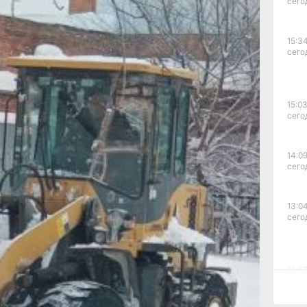
сего
вление
троля
я. А
15:34
е метели.
сего
ожно
 снега,
ско-соляной
15:03
то же время
сего
а. В
 есть лишь
 также
14:09
уация
сего
краевого
и
13:04
нега должна
сего
же каждых
12:37
сего
бходимо
 Укладка