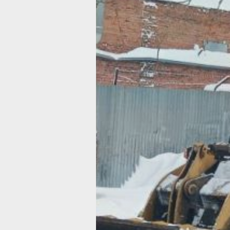
— более 400, сообщает главное упра
регионального государственного кон
и лицензирования правительства кра
впереди — февральские и мартовски
«В качестве основных нарушений м
отметить неполную очистку дворов от
отсутствие обработки территорий пе
смесью, складирование снега
в непредусмотренных местах. Но в 
сохраняется положительная динамик
большинстве случаев нарушений нет,
небольшие недочеты. Их устранение
обязательно будем отслеживать. Сит
продолжает оставаться на контроле 
управления госконтроля», — отметил
в госжилнадзоре.
В ведомстве добавили, что уборка с
осуществляться с определенной
периодичностью:
при температуре ниже -2°С — не ре
трех часов;
выше -2°С — каждые 1,5 часа.
В случае образования гололеда нео
посыпать песком тротуары и дворы.