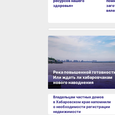
ресурсов нашего
пом
здоровья»
заго
вял
Река повышенной готовности
Или ждать ли хабаровчанам
нового наводнения
Владельцам частных домов
в Хабаровском крае напомнили
о необходимости регистрации
недвижимости