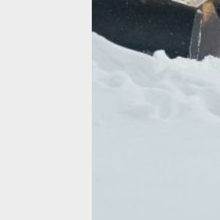
снега в валы должна завершаться не
— 12 часов после окончания снегопа
Несоблюдение лицензионных требов
повлечь наложение штрафов:
на должностных лиц — от 50 до 100 
рублей;
на юридических лиц — от 250 до 300
рублей.
За игнорирование требований жилищ
законодательства:
для работников — от 4000 до 5000 р
для организаций — до 50 тысяч рубл
Жители Хабаровска, столкнувшиеся
с несвоевременной уборкой снега и 
могут обратиться в свою управляющ
компанию или ТСЖ.
Если они не реагируют, собственники
направить обращение в муниципалит
для осуществления муниципального
контроля.
И, наконец, последней инстанцией я
главное управление госконтроля. Об
сюда можно как с письменным заявл