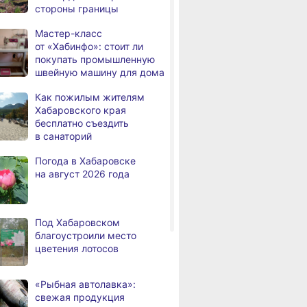
стороны границы
Троих хабаровских
,
Мастер-класс
а
пожарных наградили
от «Хабинфо»: стоит ли
медалями «За спасение
покупать промышленную
на пожаре»
швейную машину для дома
В Николаевске-на-Амуре
,
Как пожилым жителям
а
по нацпроекту капитально
Хабаровского края
ремонтируют кровлю Дома
бесплатно съездить
культуры
в санаторий
В Хабаровске
,
Погода в Хабаровске
а
на общественный транспорт
на август 2026 года
наносят слоганы
для туристов и жителей
В Николаевске-на-Амуре
,
Под Хабаровском
а
появится «умная»
благоустроили место
спортивная площадка
цветения лотосов
Федеральный эксперт
а
высоко оценил спортивную
ышенной
Как федеральным
Законы авгус
«Рыбная автолавка»:
инфраструктуру
ти, Или ждать
льготникам
года: что изм
свежая продукция
Хабаровского края