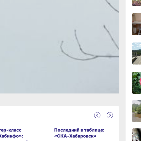
12) 40-23-
19:06
вчер
—
бта
18:23
с.Дзен
и
вчер
рустно
17:36
вчер
17:09
вчер
16:17,
вчер
ер-класс
Последний в таблице:
Река пов
Хабинфо»:
«СКА‑Хабаровск»
готовнос