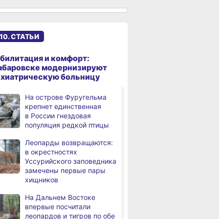
происшествий
В Хабаровске косметолог
дня
осуждена
10. СТАТЬИ
за мошенничество
В Хабаровске потушили
билитация и комфорт:
дня
крупный пожар
абаровске модернизируют
в деревянном доме
ихиатрическую больницу
Более сотни граждан
4,
На острове Фуругельма
дня
с инвалидностью
крепнет единственная
трудоустроены
в России гнездовая
в Хабаровском крае
популяция редкой птицы
Магнитные бури,
,
Леопарды возвращаются:
дня
радиационный фон и пробки
в окрестностях
в Хабаровске 7 августа
Уссурийского заповедника
замечены первые пары
Какой сегодня день: День
3,
хищников
дня
маяка
На Дальнем Востоке
В вузы Хабаровского края
,
впервые посчитали
а
в этом году подали свыше
леопардов и тигров по обе
100 тысяч заявлений