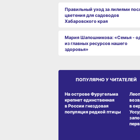
Правильный уход за лилиями пос
цветения для садоводов
Хабаровского края
Мария Шапошникова: «Семья - о
из главных ресурсов нашего
здоровья»
ПОПУЛЯРНО У ЧИТАТЕЛЕЙ
СРЕДА ОБИТАНИЯ
СРЕД
На острове Фуругельма
Лео
крепнет единственная
воз
в России гнездовая
в ок
популяция редкой птицы
Уссу
запо
перв