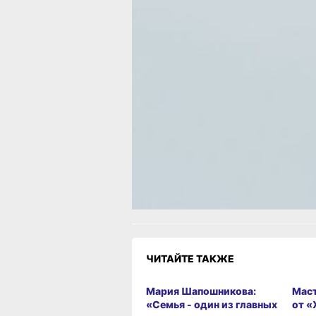
и устно — на «горячую линию»: 8 (42
40.
В ТЕМУ:
Зима в глубинке Хабаровского края 
интересные кадры заснеженного хре
«Сихотэ-Алинь»
Читайте нас в соцсетях:
ВКонтакте
,
Одноклассники,
Телеграм
или
Яндек
МАКС
Как вам материал?
Огонь!
Супер
Удивило
Г
1
1
Злость
Разочарование
1
ЧИТАЙТЕ ТАКЖЕ
Мария Шапошникова:
Маст
«Семья - один из главных
от «