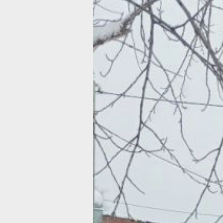
Снегопад
в Хабаровске:
жаловаться
на неубранны
снег
Фото:
Екатерина Подпенко
Снег, даже небольшой, в Хабаровске
катаклизму. На дорогах 10-балльные
на тротуарах скользко, а дворы нере
чищены, а если чищены, то не до кон
начала зимы специалисты краевого
госжилнадзора регулярно проверяют
снега во дворах и отмечают «позити
тенденцию».
С начала снежного сезона инспекто
госжилнадзора рассмотрели более 
письменных обращений, сообщений в
приняли не меньше, звонки на «горя