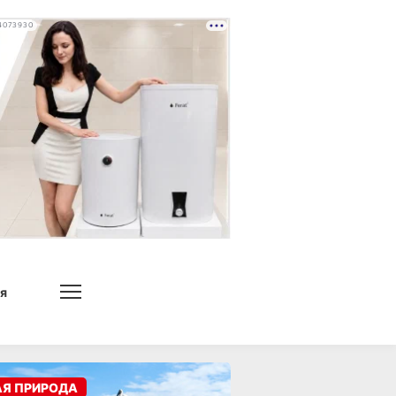
4073930
я
АЯ ПРИРОДА