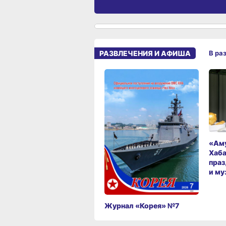
РАЗВЛЕЧЕНИЯ И АФИША
В ра
«Аму
Хаба
праз
и му
Журнал «Корея» №7