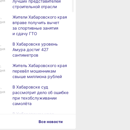
дня
лучших представителей
строительной отрасли
Жители Хабаровского края
,
дня
вправе получить вычет
за спортивные занятия
и сдачу ГТО
В Хабаровске уровень
,
дня
Амура достиг 427
сантиметров
Житель Хабаровского края
,
дня
перевёл мошенникам
свыше миллиона рублей
В Хабаровске суд
,
дня
рассмотрит дело об ошибке
при техобслуживании
самолёта
В Хабаровском крае
,
дня
за сутки произошло 3
Все новости
дорожно-транспортных