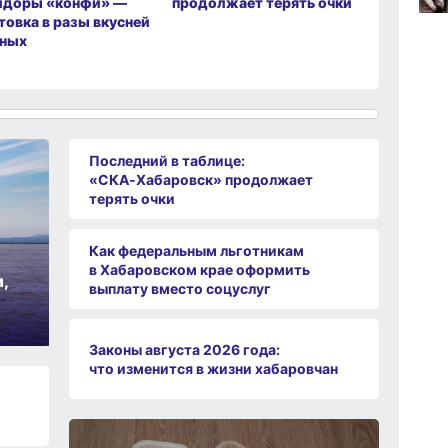
идоры «конфи» —
продолжает терять очки
ли хабар
товка в разы вкусней
наводнен
15:44
еных
вчер
15:08
вчер
Последний в таблице:
«СКА‑Хабаровск» продолжает
терять очки
Как федеральным льготникам
в Хабаровском крае оформить
,
выплату вместо соцуслуг
Законы августа 2026 года:
что изменится в жизни хабаровчан