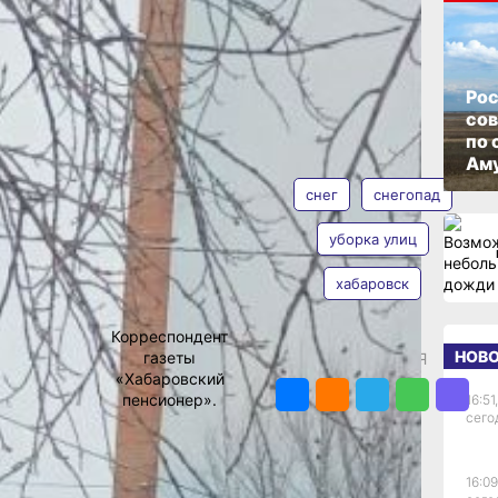
 куда
ОПУБЛИКОВАНО
11 февраля 2025 г., 17:45
Рос
со
й
по 
АВТОР
ТЕГИ
Аму
снег
снегопад
уборка улиц
 — сродни
 пробки,
хабаровск
Ольга
дко и не
Соколова
ца. С
Корреспондент
НОВ
газеты
ПОДЕЛИТЬСЯ
 уборку
«Хабаровский
вную
пенсионер».
16:51,
сего
ры
300
 соцсетях
16:09
чую линию»