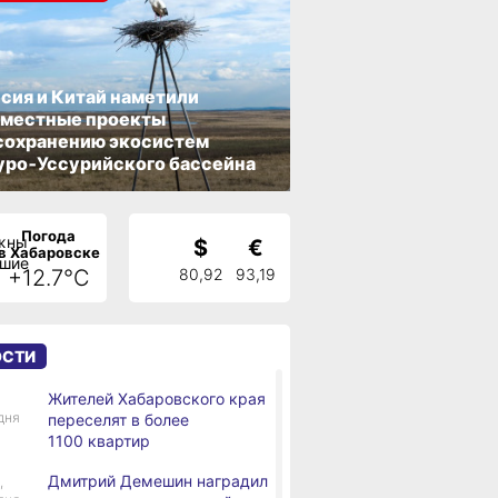
сия и Китай наметили
вместные проекты
сохранению экосистем
ро‑Уссурийского бассейна
Погода
$
€
в Хабаровске
+12.7°C
80,92
93,19
ОСТИ
Жителей Хабаровского края
дня
переселят в более
1100 квартир
Дмитрий Демешин наградил
,