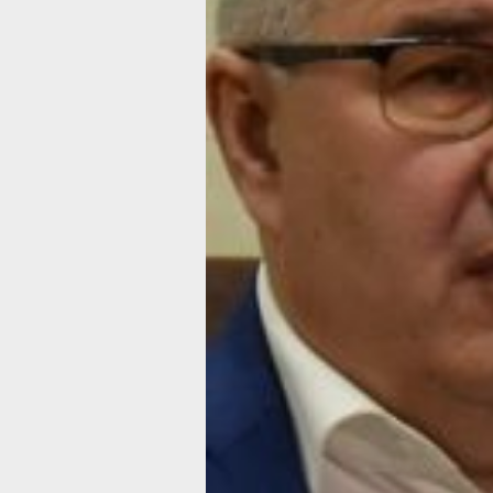
не сможет получить банковскую гара
миллионов рублей, — заявил Дарий 
в ходе специальной пресс-конферен
дает возможность в форс-мажорных
вовремя принять меры и не допустит
Поэтому теперь мы готовы рассматр
заявки от других компаний, соответ
всем критериям.
Он также отметил, что заявки от же
стать новым регоператором приним
до конца октября. Среди претендент
и компания из Хабаровского края, но
название пока не называется. Итоги 
конкурса в краевом правительстве 
подвести уже в середине ноября. До 
времени обязанности по вывозу мус
исполнять организация «Хабавтотран
Дарий Тюрин уточнил, что все перево
работавшие на регоператора, сохран
возможность и дальше заниматься с
деятельностью. Хотя многие из них, п
словам, работали в убыток.
— По итогам 2023 года наши перевоз