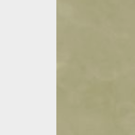
Зачем
в Хабаровске
нового
регоператора
по вывозу мус
Два года вывозом мусора в Хабаров
и районе им. Лазо занималась компа
«Хабавтотранс ДВ».
Нового регоператора по вывозу ТКО
в Хабаровском крае. Об этом расска
заместитель председателя правител
по природными ресурсам и сельско
хозяйству Дарий Тюрин на специаль
с журналистами. О том, как смена м
оператора повлияет на тарифы для ж
графики вывоза ТКО, читайте в наше
материале.
— Если набрать в интернете «мусор