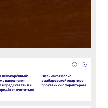
с.Дзен
и
рустно
 непокорённый:
Чилийская белка
Спустя 8
му наводнения
в хабаровской квартире:
тигр воз
зя предсказать и с
проказники с характером
в истори
придётся считаться