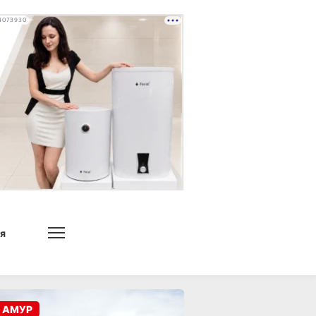
4073930
я
 АМУР