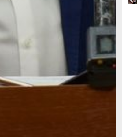
 за вывоз
13:35
вчер
мпреда,
 не должно.
ённый
ов тариф.
12:54
вчер
. У нас есть
ищаем. Он
12:03
 подчеркнул
вчер
ми
ьства края
му
 в декабре
ут выбирать
Солнечном
нутся
 пилотном
атор —
ям видеть,