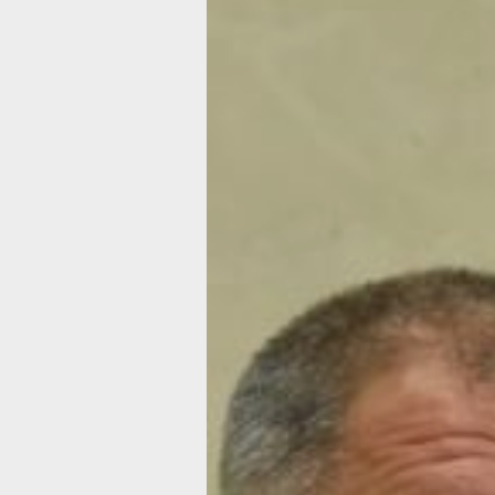
коллапс», то Хабаровска и Хабаровс
вы там не найдёте, — с таких слов н
общение с журналистами Дарий Тюр
Несмотря на то, что ежегодно в друг
субъектах такая проблематика есть,
Хабаровский край по всем общерос
показателям находится в так называ
«зеленой зоне».
Причина, по которой собрали журнал
на пресс-конференцию — смена реги
оператора по обращению с твердым
коммунальными отходами. Конкурс н
новой компании в правительстве кра
в середине октября. Два года вывоз
в Хабаровске и районе им. Лазо зан
компания ООО «Хабавтотранс ДВ». 
вдруг власти вынуждены в срочном 
начать поиск нового исполнителя усл
— Мы отработали с этим регоперато
последние два года — и он показал с
достаточно квалифицированным, про
с ним не было. И в сложившейся сит
регоператор поступил тоже достойно
предупредив правительство края о то