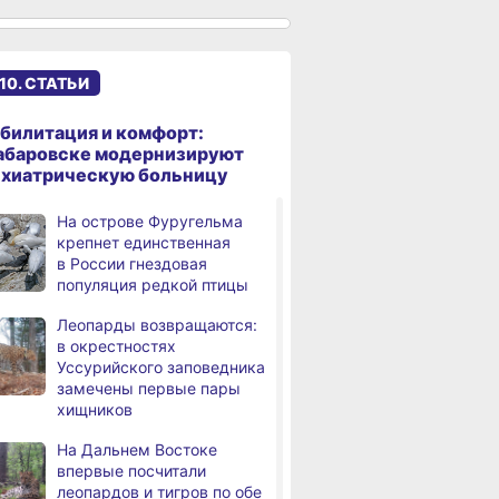
Хабаровского края
с профессиональным
праздником
10. СТАТЬИ
За сутки в Хабаровском
,
дня
крае зафиксировано 5
пожаров
билитация и комфорт:
абаровске модернизируют
За сутки в Хабаровском
,
ихиатрическую больницу
дня
крае в 7 ДТП пострадали 13
человек
На острове Фуругельма
крепнет единственная
В селе Селихино
,
в России гнездовая
дня
Комсомольского района
популяция редкой птицы
благоустроили площадь
и Центр славянской
Леопарды возвращаются:
культуры
в окрестностях
Уссурийского заповедника
Магнитные бури,
,
замечены первые пары
дня
радиационный фон и пробки
хищников
в Хабаровске 9 августа
На Дальнем Востоке
Какой сегодня день:
,
впервые посчитали
дня
Международный день
леопардов и тигров по обе
коренных народов мира