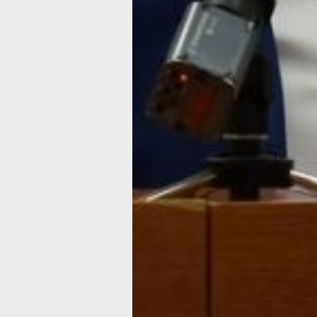
их прибыльности.
Что касается окончательного тарифа
ТКО для населения, то, по словам за
никакого скачка для населения быть
Поскольку есть предельный, защищ
от каких-либо непредвиденных скачк
— Тут не будет скачка для населения
предельный тариф, который мы защ
составляет 5,45. Так и останется, —
спикер.
В завершении беседы с журналиста
заместитель председателя правител
по природными ресурсам и сельско
хозяйству Дарий Тюрин отметил, что
этого года новых регоператоров буд
также в Бикинском и Вяземском, в 
районах.
Без компании по вывозу мусора оста
только северные районы края. Там в
режиме решили опробовать инсинер
установку для сжигания мусора.
В ТЕМУ:
Интерактивная карта поможет жител