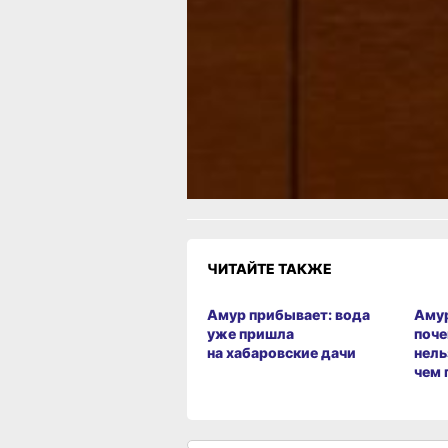
как ликвидируют свалки
Читайте нас в соцсетях:
ВКонтакте
,
Одноклассники,
Телеграм
или
Яндек
МАКС
Как вам материал?
Огонь!
Супер
Удивило
Г
1
3
Злость
Разочарование
1
ЧИТАЙТЕ ТАКЖЕ
Амур прибывает: вода
Амур
уже пришла
поче
на хабаровские дачи
нель
чем 