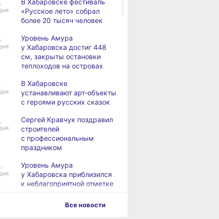
В Хабаровске фестиваль
,
дня
«Русское лето» собрал
более 20 тысяч человек
Уровень Амура
,
дня
у Хабаровска достиг 448
см, закрыты остановки
теплоходов на островах
В Хабаровске
,
дня
устанавливают арт‑объекты
с героями русских сказок
Сергей Кравчук поздравил
,
дня
строителей
с профессиональным
праздником
Уровень Амура
,
дня
у Хабаровска приблизился
к неблагоприятной отметке
Дмитрий Демешин
,
Все новости
дня
поздравил строителей