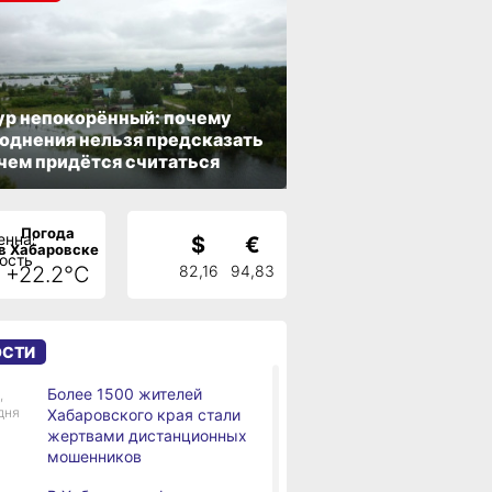
р непокорённый: почему
однения нельзя предсказать
 чем придётся считаться
Погода
$
€
в Хабаровске
+22.2°C
82,16
94,83
ОСТИ
Более 1500 жителей
,
дня
Хабаровского края стали
жертвами дистанционных
мошенников