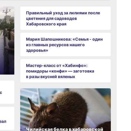
Правильный уход за лилиями после
цветения для садоводов
Хабаровского края
Мария Шапошникова: «Семья - один
из главных ресурсов нашего
здоровья»
Мастер-класс от «Хабинфо»:
помидоры «конфи» — заготовка
в разы вкусней вяленых
с
еал
Чилийская белка в хабаровской