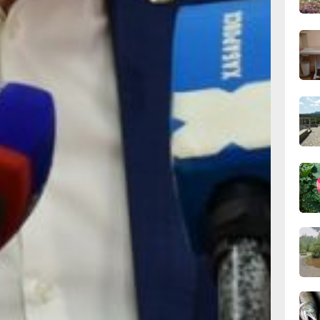
того,
ва месяца
17:16
 чего прошел
вчер
заявлены
т права
росло
16:42
озчиков
вчер
сходы.
тве
 на конкурс
15:54
ону, провел
вчер
ганизации
с техника
с у нее
зок мусора
одителями
15:21,
новый
вчер
 с точки
 людей,
уску
подчеркнул
14:07
дут
вчер
 увеличения