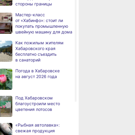
стороны границы
Дмитрий Демешин
,
Мастер-класс
а
поздравил жителей региона
от «Хабинфо»: стоит ли
с Днём физкультурника
покупать промышленную
швейную машину для дома
Хабаровские медики
,
а
помогают в восстановлении
Как пожилым жителям
участников СВО после
Хабаровского края
тяжёлых травм
бесплатно съездить
в санаторий
Более 550 семей
,
а
в Хабаровском крае
Погода в Хабаровске
подключили
на август 2026 года
к высокоскоростному
интернету
В Хабаровском крае суд
Под Хабаровском
а
вынес приговор тренеру
благоустроили место
за преступления против
цветения лотосов
детей
На территории
,
«Рыбная автолавка»:
а
Хабаровского края
свежая продукция
зафиксировано 6 ДТП