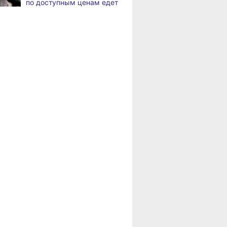
по доступным ценам едет
в районы Хабаровского
В Хабаровске вручили
,
края
а
награды за вклад
в развитие спорта
Мастер-класс
от «Хабинфо»: помидоры
Хабаровск готовится
,
«конфи» — заготовка
а
к подъёму воды в Амуре
в разы вкусней вяленых
Суд рассмотрит дело
,
а
жителя Ульчского района
о незаконном хранении
калуги