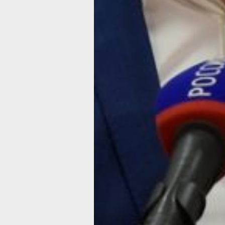
получили убытки и держатся за счет 
что регоператор их авансирует на д
вперед, — заявил спикер. — За счет
перекос? Те тарифы, которые были 
два года назад, регоператор не имее
поменять. А за это время топливо вы
в цене. При этом 75% затрат у перев
составляют именно транспортные ра
Тем не менее, в краевом правительс
уверены, после смены регоператора,
выйдут эти же самые перевозчики.
— Действующий регоператор, по зак
конкурс и отобрал перевозчиков. Ор
купили технику в лизинг. У них сейча
самая современная по России — изно
не более 25%. Вся логистика перево
выстроена. Мы встречались с руков
предприятий, и они готовы выйти на 
конкурс. Поэтому никаких изменений
зрения состава техники, водителей и
которые принимают решение по вып
техники на улице, не произойдет, — 
Дарий Тюрин. — При этом для них бу
пересмотрены условия в тарифе для