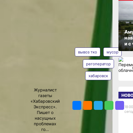
 ищут
ОПУБЛИКОВАНО
24 октября 2024 г., 16:53
Аму
нав
АВТОР
ТЕГИ
и с
ора?
вывоз тко
мусор
ске
регоператор
ния
хабаровск
Екатерина
 ищут
Подпенко
зал
Журналист
ьства края
НОВ
газеты
ПОДЕЛИТЬСЯ
му
«Хабаровский
ной встрече
Экспресс».
18:00
усорного
сего
Пишет о
ителей и на
насущных
м
проблемах
го...
ный