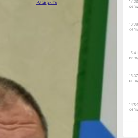
17:08
Раскрыть
кого края
сего
ачал
Фото:
ин. —
Екатерина
их
Подпенко
16:08
сего
сийским
емой
истов
15:41
онального
сего
и
а поиск
я объявили
15:07
ом мусора
сего
ималась
Почему
порядке
уги?
14:04
ром
сего
ебя
блем у нас
уации
12:59
, заранее
сего
м, что он