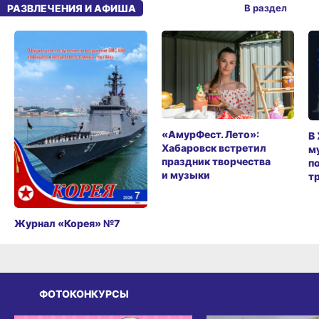
РАЗВЛЕЧЕНИЯ И АФИША
В раздел
«АмурФест. Лето»:
В
Хабаровск встретил
м
праздник творчества
п
и музыки
т
Журнал «Корея» №7
ФОТОКОНКУРСЫ