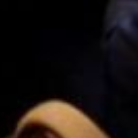
по видеосвязи), стабильно
низким остается количество
обращений предпринимателей
края на платформе
«Забизнес.рф». Она указала
на необходимость продвижения
такого механизма защиты
бизнеса в среде
предпринимателей. Среди
других проблем Сидоренко
назвала: недостаток знаний
у предпринимателей правил
взаимодействия
с государством, отсутствие
понимания того, какие органы
какие проверки проводят,
а также роли прокуратуры
в системе защиты бизнеса.
***
По итогу совещания Дмитрий
Демешин поручил
Минэкономразвития края найти
резервы для улучшения работы