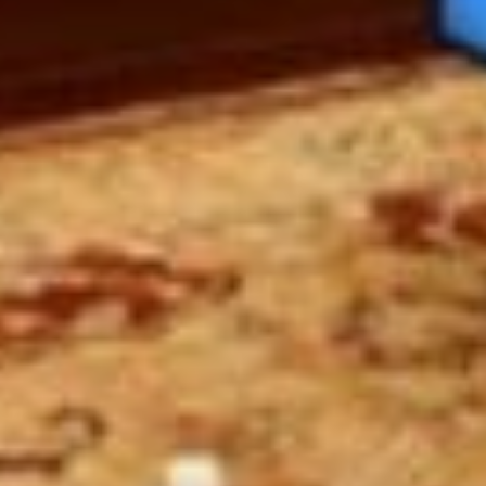
Фото: khabkrai.ru
***
Как рассказала министр
экономического развития края
Ирина Зикунова, положительно
на ситуацию с давлением
на бизнес повлиял федеральный
закон о контрольно-надзорной
деятельности, принятый в 2020
году. Среди других факторов —
введенный в 2022-м мораторий
на массовые проверки, а еще
внедрение риск-
ориентированного подхода,
при котором ставка делается
на проверки объектов
с высоким и чрезвычайно
высоким уровнем риска.
— Всего на территории края