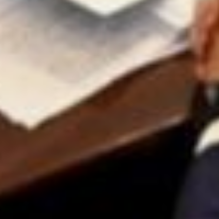
аппарат обращений за девять
месяцев года по сравнению
с данными за 2023 год в целом.
— В этом году мы наблюдаем
рост числа обращений
по контрольно-надзорной
деятельности в сферах:
финансово-имущественной
поддержки — в семь раз,
госзакупок — в пять, налогового
законодательства — в три раза,
разрешительной деятельности
— в 3,5 раза, уголовно-
правовых отношений — в 1,5
раза. Это, в том числе, может
быть результатом
административно-силового
давления, — заявил
Веретенников.
Как отметила член Совета
при президенте РФ по развитию
гражданского общества
и правам человека Элина
Сидоренко (она подключилась