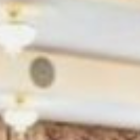
при которых предпринимателю
выгоднее работать, соблюдая
правила.
***
Как отметила руководитель
представительства АСИ в ДФО
Ольга Курилова, ситуация
с силовым давлением на бизнес
значительно изменилась.
Согласно данным за прошлый
год, представленным
на Петербургском
экономическом форуме—2024,
регион занял 11-е место из 36.
По абсолютному значению
интегрального индекса край
с 31-го места по стране в 2023
году поднялся на 24-е, среди
субъектов ДФО — с четвертого
на третье место.
— Нацрейтинг формируется
на основании данных опросов
предпринимательского
сообщества и статистики. По