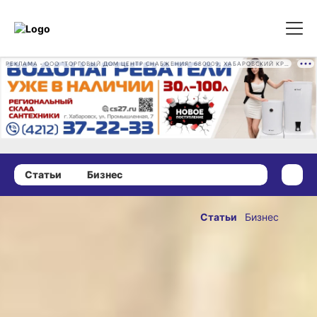
РЕКЛАМА • ООО "ТОРГОВЫЙ ДОМ ЦЕНТР СНАБЖЕНИЯ" 680009, ХАБАРОВСКИЙ КРАЙ, ГОРОД ХАБАРОВСК, ПРОМЫШЛЕННАЯ УЛ., Д. 7 ОГРН 1162724073930
Статьи
Бизнес
24 ноября 2024 г., 09:00
«Пустые
Статьи
Бизнес
проверки»
ОПУБЛИКОВАНО
бизнеса —
24 ноября 2024 г., 09:00
исключить,
предлагает