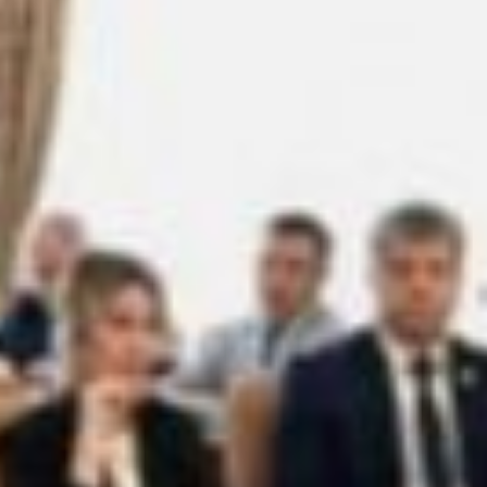
предупреждения, остальные —
штрафы. Здесь
надо посмотреть, возможно,
нужно больше
предпринимателей
предупреждать, а не
штрафовать? — предлагает
представитель АСИ.