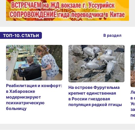
ТОП-10. СТАТЬИ
В раздел
Реабилитация и комфорт:
На острове Фуругельма
в Хабаровске
Л
крепнет единственная
модернизируют
в
в России гнездовая
психиатрическую
У
популяция редкой птицы
больницу
з
п