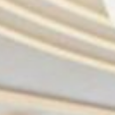
реализации нацпроекта
является «Нацрейтинг
состояния инвестклимата».
— Национальный рейтинг — это
реальный инструмент, который
показывает те аспекты
в организации привлечения
инвестиций, которые у нас
еще несовершенны и требуют
исправления! — открыл
совещание губернатор. —
Административное и силовое
давление на бизнес — критерии,
которые входят в Национальный
рейтинг. Наша общая цель —
улучшить позиции края
в Нацрейтинге и, как следствие,
комфортность ведения бизнеса
в регионе при соблюдении
законности. Считаю общей
задачей превращение проверок
из инструмента наказания
в инструмент создания условий,