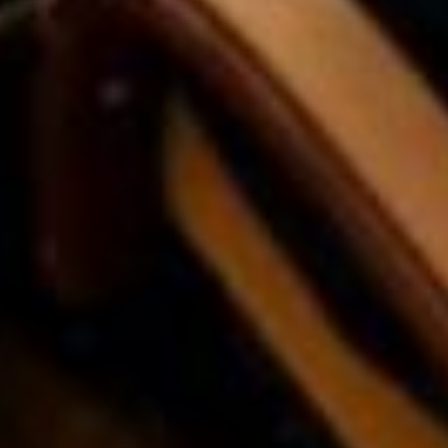
с Нацрейтингом.
— Большое количество
контрольно-надзорных
мероприятий, конечно, пугает
бизнес. Более того, и коррупция
в них «зашита»! Поэтому наша
задача — их юридически
сокращать, — подчеркнул
губернатор. — У нас еще есть
резерв: по России количество
проверок сократилось в 2,5
раза, на Дальнем Востоке —
только в два раза. Прошу
каждого руководителя
контрольно-надзорного органа
проанализировать свои службы
через призму выгоды
для государства — не через
абстрактную цифру, а соотнести
количество проверок и их
качество, определить, сколько
пустых проверок, и эти пустые
проверки — исключить!
Валерий Лапин