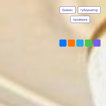
ТЕГИ
губернатор
бизнес
губернатор
Дмитрий Демешин провел
совещание по вопросу
снижения силового
проверка
и административного давления
на бизнес.
Фото:
khabkrai.ru
ПОДЕЛИТЬСЯ
В обсуждении участвовали
руководитель
представительства Агентства
стратегических инициатив
по ДФО Ольга Курилова,
представители контрольно-
надзорных органов, силовых
структур, бизнес-объединений
и ассоциаций.
Такое внимание не случайно,
ведь, напомним, в этом году
реализация нацпроекта «МСП
и поддержка индивидуальной
предпринимательской
инициативы» завершается. И
одним из важных инструментов