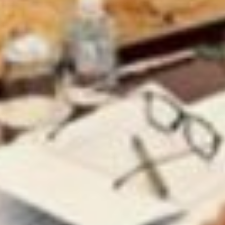
реализуется 35 видов контроля
(надзора), в том числе 29
региональных и шесть
переданных федеральных. И
здесь важна система баланса
контрольно-надзорной
деятельности. Ключевым
для снижения давления
на бизнес является
клиентоцентричность каждого
надзорного органа,
своевременное и полное
информирование
предпринимателей о новых
требованиях и правилах,
а также открытый диалог
между контрольными органами
и представителями бизнес-
сообщества, — считает Ирина
Зикунова.
А уполномоченный по защите
прав предпринимателей в крае
Андрей Веретенников привел
анализ поступивших в его