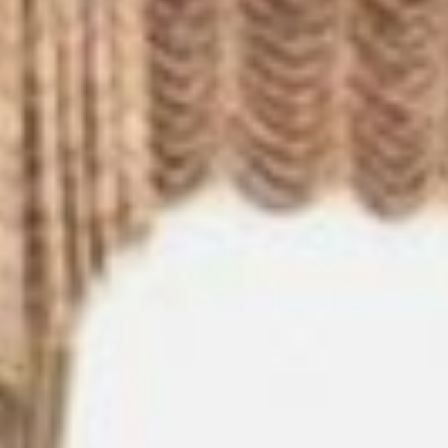
результатам 2023 года,
по оценке бизнеса, среднее
количество контрольно-
надзорных мероприятий
увеличилось, что может быть
связано с увеличением
количества профилактических
мероприятий, — сообщила
Ольга Курилова. — Доля
компаний, столкнувшихся
с давлением со стороны
органов власти
или естественных монополий,
составила 15%. Ранее этот
показатель в стране был 28%,
на Дальнем Востоке — 35%.То
есть треть предпринимателей
считала, что есть коррупция.
— Еще один показатель — доля
предупреждений от общего
числа наказаний. В крае только
38% опрошенных
предпринимателей
при проверках получали