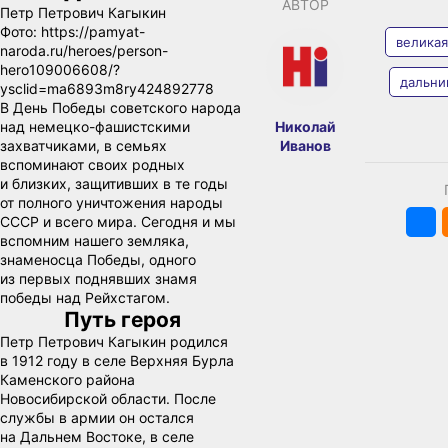
АВТОР
Петр Петрович Кагыкин
Фото:
https://pamyat-
великая
naroda.ru/heroes/person-
hero109006608/?
дальни
ysclid=ma6893m8ry424892778
В День Победы советского народа
над немецко-фашистскими
Николай
захватчиками, в семьях
Иванов
вспоминают своих родных
и близких, защитивших в те годы
от полного уничтожения народы
СССР и всего мира. Сегодня и мы
вспомним нашего земляка,
знаменосца Победы, одного
из первых поднявших знамя
победы над Рейхстагом.
Путь героя
Петр Петрович Кагыкин родился
в 1912 году в селе Верхняя Бурла
Каменского района
Новосибирской области. После
службы в армии он остался
на Дальнем Востоке, в селе