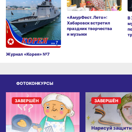
«АмурФест. Лето»:
В
Хабаровск встретил
м
праздник творчества
п
и музыки
т
Журнал «Корея» №7
ФОТОКОНКУРСЫ
ЗАВЕРШЁН
ЗАВЕРШЁН
Нарисуй защитн