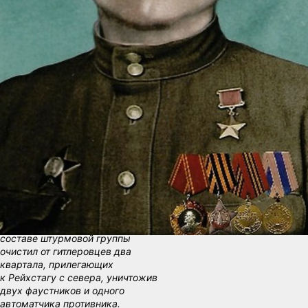
дойти до Берлина и водрузить
знамя над гитлеровским логовом.
Не избежал этой участи и Петр
Петрович. Однако, в отличие
от многих остальных ему удалось
достичь этой цели.
Из представления к званию «Герой
Советского Союза»:
«Участвуя
в боях по овладению районом
Рейхстага в составе штурмовой
группы 75-го стрелкового корпуса
под командованием майора
Бондарь сержант Кагыкин проявил
себя исключительно смелым
и отважным воином.
28.4.45 года он одним из первых
под сильным огнем противника
форсировал реку Шпрее и в
составе штурмовой группы
очистил от гитлеровцев два
квартала, прилегающих
к Рейхстагу с севера, уничтожив
двух фаустников и одного
автоматчика противника.