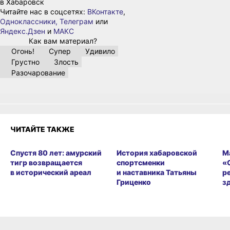
в Хабаровск
Читайте нас в соцсетях:
ВКонтакте
,
Одноклассники,
Телеграм
или
Яндекс.Дзен
и
МАКС
Как вам материал?
Огонь!
Супер
Удивило
Грустно
Злость
Разочарование
ЧИТАЙТЕ ТАКЖЕ
Спустя 80 лет: амурский
История хабаровской
М
тигр возвращается
спортсменки
«
в исторический ареал
и наставника Татьяны
р
Гриценко
з