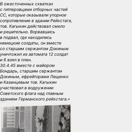
В ожесточенных схватках
с гитлеровцами отборных частей
СС, которые оказывали упорное
сопротивление в здании Рейхстага,
тов. Кагыкин действовал смело
и решительно. Ворвавшись
в подвал, где находились
немецкие солдаты, он вместе
со старшим сержантом Докиным
уничтожил из автомата 12 солдат
и 6 взял в плен.
30.4.45 вместе с майором
Бондарь, старшим сержантом
Докиным, ефрейторами Лещенко
и Казанцевым тов. Кагыкин
участвовал в водружении
Советского флага над главным
зданием Германского рейхстага.»