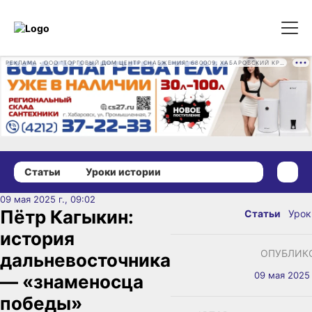
РЕКЛАМА • ООО "ТОРГОВЫЙ ДОМ ЦЕНТР СНАБЖЕНИЯ" 680009, ХАБАРОВСКИЙ КРАЙ, ГОРОД ХАБАРОВСК, ПРОМЫШЛЕННАЯ УЛ., Д. 7 ОГРН 1162724073930
Статьи
Уроки истории
09 мая 2025 г., 09:02
Пётр Кагыкин:
Статьи
Урок
история
ОПУБЛИК
дальневосточника
09 мая 2025 
— «знаменосца
победы»