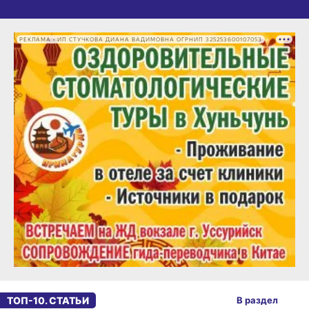
РЕКЛАМА • ИП СТУЧКОВА ДИАНА ВАДИМОВНА ОГРНИП 325253600107053
ТОП-10. СТАТЬИ
В раздел