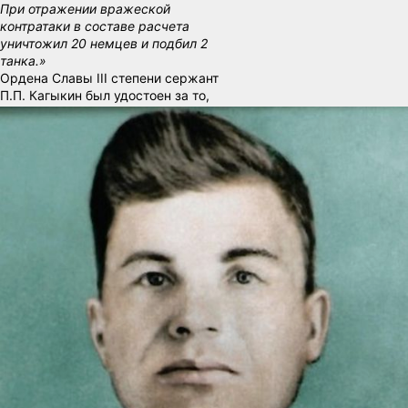
При отражении вражеской
контратаки в составе расчета
уничтожил 20 немцев и подбил 2
танка.»
Ордена Славы III степени сержант
П.П. Кагыкин был удостоен за то,
что:
«19.9.44 г. в бою под Томашув
при отражении сильных контратак
танков и пехоты противника, тов.
Кагыкин уничтожил, стреляя
прямой наводкой до 20-ти
гитлеровцев и сжег один
бронетранспортер противника.
Когда орудие было повреждено
огнем противника, Кагыкин взял
ручной пулемет и встретил
озверевших гитлеровцев
губительным огнем. Он уничтожил
расчет немецкого станкового
пулемета и еще до десяти солдат
противника…»
Знамя над рейхстагом
Каждый советский воин мечтал