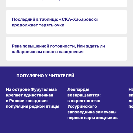
Последний в таблице: «СКА‑Хабаровск»
продолжает терять очки
Река повышенной готовности, Или ждать ли
хабаровчанам нового наводнения
ПОПУЛЯРНО У ЧИТАТЕЛЕЙ
СРЕДА ОБИТАНИЯ
СРЕДА ОБИТАНИЯ
СР
На острове Фуругельма
Леопарды
Н
крепнет единственная
возвращаются:
в
в России гнездовая
в окрестностях
л
популяция редкой птицы
Уссурийского
п
заповедника замечены
первые пары хищников