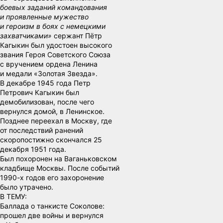
боевых заданий командования
и проявленные мужество
и героизм в боях с немецкими
захватчиками»
сержант Пётр
Кагыкин был удостоен высокого
звания Героя Советского Союза
с вручением ордена Ленина
и медали «Золотая Звезда».
В декабре 1945 года Петр
Петрович Кагыкин был
демобилизован, после чего
вернулся домой, в Ленинское.
Позднее переехал в Москву, где
от последствий ранений
скоропостижно скончался 25
декабря 1951 года.
Был похоронен на Ваганьковском
кладбище Москвы. После событий
1990-х годов его захоронение
было утрачено.
В ТЕМУ:
Баллада о танкисте Соколове:
прошел две войны и вернулся