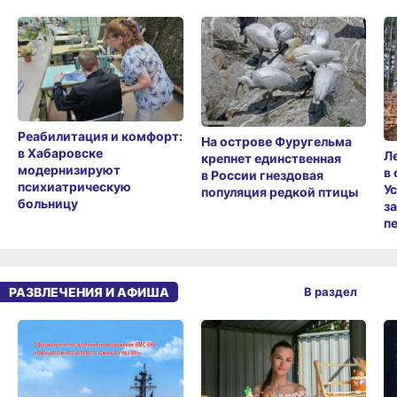
Реабилитация и комфорт:
На острове Фуругельма
в Хабаровске
Л
крепнет единственная
модернизируют
в
в России гнездовая
психиатрическую
У
популяция редкой птицы
больницу
з
п
РАЗВЛЕЧЕНИЯ И АФИША
В раздел